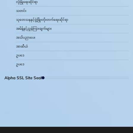
လုံခြုံရေးဆိုင်ရာ
သတင်း
သုတေသနနှင့်ဖွံ့ဖြိုးတိုးတက်ရေးဆိုင်ရာ
အမိန့်နှင့်ညွှန်ကြားချက်များ
အသိပညာပေး
အာဆီယံ
ဥပဒေ
ဥပဒေ
Alpha SSL Site Seal