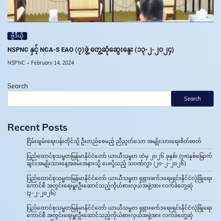
ဗွီဒီယို
NSPNC နှင့် NCA-S EAO (၇)ဖွဲ့ တွေ့ဆုံဆွေးနွေး (၁၃-၂-၂၀၂၄)
NSPNC
February 14, 2024
Search
Search
Recent Posts
ငြိမ်းချမ်းရေးပန်းတိုင်သို့ ဦးတည်စေမည့် ညီညွတ်သော အမျိုးသားရေးစိတ်ဓာတ်
ပြည်ထောင်စုသမ္မတမြန်မာနိုင်ငံတော် ယာယီသမ္မတ ထံမှ ၂၀၂၆ ခုနှစ်၊ (၇၈)နှစ်မြောက်
ချင်းအမျိုးသားနေ့အခမ်းအနားသို့ ပေးပို့သည့် သဝဏ်လွှာ (၂၀-၂-၂၀၂၆)
ပြည်ထောင်စုသမ္မတမြန်မာနိုင်ငံတော် ယာယီသမ္မတ ရုရှားဖက်ဒရေးရှင်းနိုင်ငံလုံခြုံရေး
ကောင်စီ အတွင်းရေးမှူးဦးဆောင်သည့်ကိုယ်စားလှယ်အဖွဲ့အား လက်ခံတွေ့ဆုံ
(၃-၂-၂၀၂၆)
ပြည်ထောင်စုသမ္မတမြန်မာနိုင်ငံတော် ယာယီသမ္မတ ရုရှားဖက်ဒရေးရှင်းနိုင်ငံလုံခြုံရေး
ကောင်စီ အတွင်းရေးမှူးဦးဆောင်သည့်ကိုယ်စားလှယ်အဖွဲ့အား လက်ခံတွေ့ဆုံ