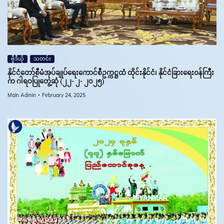
ဗွီဒီယို
သတင်း
နိုင်ငံတော်စီမံအုပ်ချုပ်ရေးကောင်စီဥက္ကဋ္ဌထံ ထိုင်းနိုင်ငံ၊ နိုင်ငံခြားရေးဝန်ကြီး
က ဂါရဝပြုတွေ့ဆုံ (၂၂- ၂- ၂၀၂၅)
Main Admin
February 24, 2025