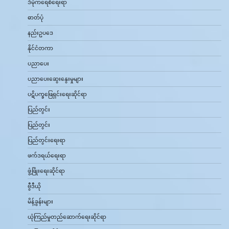
ဒီမိုကရေစီရေးရာ
ဓာတ်ပုံ
နည်းဥပဒေ
နိုင်ငံတကာ
ပညာပေး
ပညာပေးဆွေးနွေးမှုများ
ပဋိပက္ခဖြေရှင်းရေးဆိုင်ရာ
ပြည်တွင်း
ပြည်တွင်း
ပြည်တွင်းရေးရာ
ဖက်ဒရယ်ရေးရာ
ဖွံ့ဖြိုးရေးဆိုင်ရာ
ဗွီဒီယို
မိန့်ခွန်းများ
ယုံကြည်မှုတည်ဆောက်ရေးဆိုင်ရာ