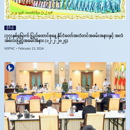
ဗွီဒီယို
(၇၇)နှစ်မြောက် ပြည်ထောင်စုနေ့ နိုင်ငံတော်အလံတင်အခမ်းအနားနှင့် အလံ
အလေးပြုပွဲအခမ်းအနား (၁၂-၂-၂၀၂၄)
NSPNC
February 13, 2024