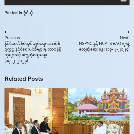
Posted in
ဗွီဒီယို
Post
Previous:
Next:
navigation
နိုင်ငံတော်စီမံအုပ်ချုပ်ရေးကောင်စီ
NSPNC နှင့် NCA-S EAO (၇)ဖွဲ့
ဥက္ကဋ္ဌ နိုင်ငံရေးပါတီများမှ တာဝန်ရှိ
တွေ့ဆုံဆွေးနွေး (၁၃-၂-၂၀၂၄)
သူများနှင့် တွေ့ဆုံဆွေးနွေး
(၁၃-၂-၂၀၂၄)
Related Posts