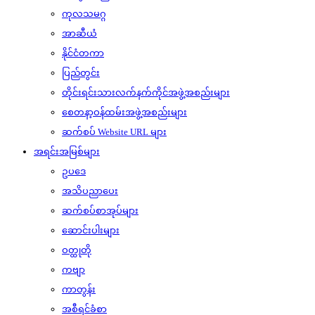
ကုလသမဂ္ဂ
အာဆီယံ
နိုင်ငံတကာ
ပြည်တွင်း
တိုင်းရင်းသားလက်နက်ကိုင်အဖွဲ့အစည်းများ
စေတနာ့ဝန်ထမ်းအဖွဲ့အစည်းများ
ဆက်စပ် Website URL များ
အရင်းအမြစ်များ
ဥပဒေ
အသိပညာပေး
ဆက်စပ်စာအုပ်များ
ဆောင်းပါးများ
ဝတ္ထုတို
ကဗျာ
ကာတွန်း
အစီရင်ခံစာ