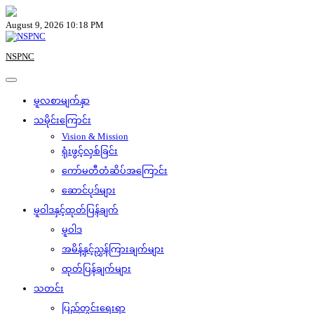
Skip
to
August 9, 2026 10:18 PM
content
NSPNC
မူလစာမျက်နှာ
သမိုင်းကြောင်း
Vision & Mission
ရုံးဖွင့်လှစ်ခြင်း
ကော်မတီတံဆိပ်အကြောင်း
ဆောင်ပုဒ်များ
မူဝါဒနှင့်ထုတ်ပြန်ချက်
မူဝါဒ
အမိန့်နှင့်ညွှန်ကြားချက်များ
ထုတ်ပြန်ချက်များ
သတင်း
ပြည်တွင်းရေးရာ