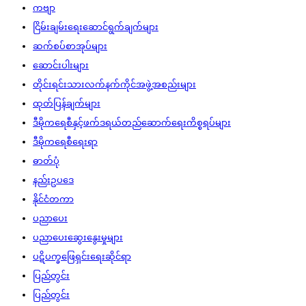
ကဗျာ
ငြိမ်းချမ်းရေးဆောင်ရွက်ချက်များ
ဆက်စပ်စာအုပ်များ
ဆောင်းပါးများ
တိုင်းရင်းသားလက်နက်ကိုင်အဖွဲ့အစည်းများ
ထုတ်ပြန်ချက်များ
ဒီမိုကရေစီနှင့်ဖက်ဒရယ်တည်ဆောက်‌ရေးကိစ္စရပ်များ
ဒီမိုကရေစီရေးရာ
ဓာတ်ပုံ
နည်းဥပဒေ
နိုင်ငံတကာ
ပညာပေး
ပညာပေးဆွေးနွေးမှုများ
ပဋိပက္ခဖြေရှင်းရေးဆိုင်ရာ
ပြည်တွင်း
ပြည်တွင်း