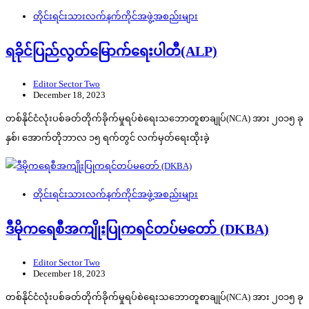
တိုင်းရင်းသားလက်နက်ကိုင်အဖွဲ့အစည်းများ
ရခိုင်ပြည်လွတ်မြောက်ရေးပါတီ(ALP)
Editor Sector Two
December 18, 2023
တစ်နိုင်ငံလုံးပစ်ခတ်တိုက်ခိုက်မှုရပ်စဲရေးသဘောတူစာချုပ်(NCA) အား ၂၀၁၅ ခု
နှစ်၊ အောက်တိုဘာလ ၁၅ ရက်တွင် လက်မှတ်ရေးထိုးခဲ့
တိုင်းရင်းသားလက်နက်ကိုင်အဖွဲ့အစည်းများ
ဒီမိုကရေစီအကျိုးပြုကရင်တပ်မတော် (DKBA)
Editor Sector Two
December 18, 2023
တစ်နိုင်ငံလုံးပစ်ခတ်တိုက်ခိုက်မှုရပ်စဲရေးသဘောတူစာချုပ်(NCA) အား ၂၀၁၅ ခု