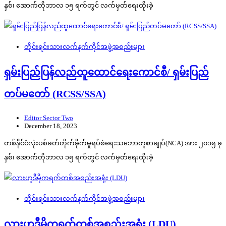
နှစ်၊ အောက်တိုဘာလ ၁၅ ရက်တွင် လက်မှတ်ရေးထိုးခဲ့
တိုင်းရင်းသားလက်နက်ကိုင်အဖွဲ့အစည်းများ
ရှမ်းပြည်ပြန်လည်ထူထောင်ရေးကောင်စီ/ ရှမ်းပြည်
တပ်မတော် (RCSS/SSA)
Editor Sector Two
December 18, 2023
တစ်နိုင်ငံလုံးပစ်ခတ်တိုက်ခိုက်မှုရပ်စဲရေးသဘောတူစာချုပ်(NCA) အား ၂၀၁၅ ခု
နှစ်၊ အောက်တိုဘာလ ၁၅ ရက်တွင် လက်မှတ်ရေးထိုးခဲ့
တိုင်းရင်းသားလက်နက်ကိုင်အဖွဲ့အစည်းများ
လားဟူဒီမိုကရက်တစ်အစည်းအရုံး (LDU)