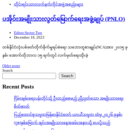
တိုင်းရင်းသားလက်နက်ကိုင်အဖွဲ့အစည်းများ
ပအိုဝ်းအမျိုးသားလွတ်မြောက်ရေးအဖွဲ့ချုပ် (PNLO)
Editor Sector Two
December 18, 2023
တစ်နိုင်ငံလုံးပစ်ခတ်တိုက်ခိုက်မှုရပ်စဲရေး သဘောတူစာချုပ်(NCA)အား ၂၀၁၅ ခု
နှစ်၊ အောက်တိုဘာလ ၁၅ ရက်တွင် လက်မှတ်ရေးထိုးခဲ့
Posts
Older posts
Search
navigation
Search
Recent Posts
ငြိမ်းချမ်းရေးပန်းတိုင်သို့ ဦးတည်စေမည့် ညီညွတ်သော အမျိုးသားရေး
စိတ်ဓာတ်
ပြည်ထောင်စုသမ္မတမြန်မာနိုင်ငံတော် ယာယီသမ္မတ ထံမှ ၂၀၂၆ ခုနှစ်၊
(၇၈)နှစ်မြောက် ချင်းအမျိုးသားနေ့အခမ်းအနားသို့ ပေးပို့သည့်