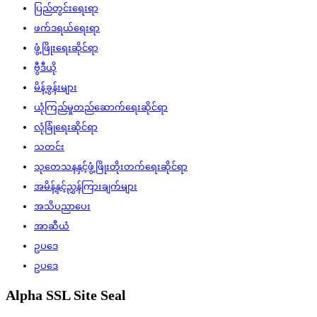
ပြည်တွင်းရေးရာ
ဖက်ဒရယ်ရေးရာ
ဖွံ့ဖြိုးရေးဆိုင်ရာ
ဗွီဒီယို
မိန့်ခွန်းများ
ယုံကြည်မှုတည်ဆောက်ရေးဆိုင်ရာ
လုံခြုံရေးဆိုင်ရာ
သတင်း
သုတေသနနှင့်ဖွံ့ဖြိုးတိုးတက်ရေးဆိုင်ရာ
အမိန့်နှင့်ညွှန်ကြားချက်များ
အသိပညာပေး
အာဆီယံ
ဥပဒေ
ဥပဒေ
Alpha SSL Site Seal