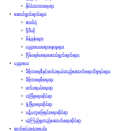
နိုင်ငံတကာရေးရာ
ဆောင်ရွက်ချက်များ
ဓာတ်ပုံ
ဗွီဒီယို
မိန့်ခွန်းများ
ပညာပေးဆွေးနွေးမှုများ
ငြိမ်းချမ်းရေးဆောင်ရွက်ချက်များ
ပညာပေး
ဒီမိုကရေစီနှင့်ဖက်ဒရယ်တည်ဆောက်‌ရေးကိစ္စရပ်များ
ဒီမိုကရေစီရေးရာ
ဖက်ဒရယ်ရေးရာ
လုံခြုံရေးဆိုင်ရာ
ဖွံ့ဖြိုးရေးဆိုင်ရာ
ပဋိပက္ခဖြေရှင်းရေးဆိုင်ရာ
ယုံကြည်မှုတည်ဆောက်ရေးဆိုင်ရာ
ဆက်စပ်အဖွဲ့အစည်း