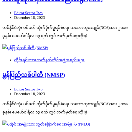
Editor Sector Two
December 18, 2023
တစ်နိုင်ငံလုံး ပစ်ခတ် တိုက်ခိုက်မှုရပ်စဲရေး သဘောတူစာချုပ်(NCA)အား ၂၀၁၈
ခုနှစ်၊ ဖေဖော်ဝါရီလ ၁၃ ရက် တွင် လက်မှတ်ရေးထိုးခဲ့
တိုင်းရင်းသားလက်နက်ကိုင်အဖွဲ့အစည်းများ
မွန်ပြည်သစ်ပါတီ (NMSP)
Editor Sector Two
December 18, 2023
တစ်နိုင်ငံလုံး ပစ်ခတ် တိုက်ခိုက်မှုရပ်စဲရေး သဘောတူစာချုပ်(NCA)အား ၂၀၁၈
ခုနှစ်၊ ဖေဖော်ဝါရီလ ၁၃ ရက် တွင် လက်မှတ်ရေးထိုးခဲ့