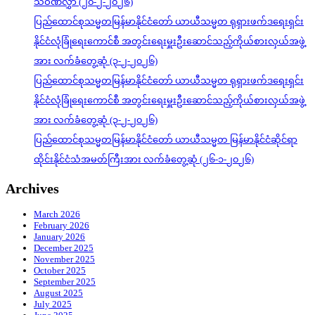
သဝဏ်လွှာ (၂၀-၂-၂၀၂၆)
ပြည်ထောင်စုသမ္မတမြန်မာနိုင်ငံတော် ယာယီသမ္မတ ရုရှားဖက်ဒရေးရှင်း
နိုင်ငံလုံခြုံရေးကောင်စီ အတွင်းရေးမှူးဦးဆောင်သည့်ကိုယ်စားလှယ်အဖွဲ့
အား လက်ခံတွေ့ဆုံ (၃-၂-၂၀၂၆)
ပြည်ထောင်စုသမ္မတမြန်မာနိုင်ငံတော် ယာယီသမ္မတ ရုရှားဖက်ဒရေးရှင်း
နိုင်ငံလုံခြုံရေးကောင်စီ အတွင်းရေးမှူးဦးဆောင်သည့်ကိုယ်စားလှယ်အဖွဲ့
အား လက်ခံတွေ့ဆုံ (၃-၂-၂၀၂၆)
ပြည်ထောင်စုသမ္မတမြန်မာနိုင်ငံတော် ယာယီသမ္မတ မြန်မာနိုင်ငံဆိုင်ရာ
ထိုင်းနိုင်ငံသံအမတ်ကြီးအား လက်ခံတွေ့ဆုံ (၂၆-၁-၂၀၂၆)
Archives
March 2026
February 2026
January 2026
December 2025
November 2025
October 2025
September 2025
August 2025
July 2025