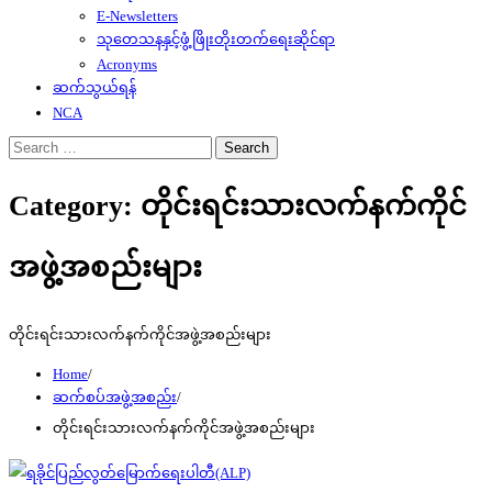
E-Newsletters
သုတေသနနှင့်ဖွံ့ဖြိုးတိုးတက်ရေးဆိုင်ရာ
Acronyms
ဆက်သွယ်ရန်
NCA
Search
for:
Category:
တိုင်းရင်းသားလက်နက်ကိုင်
အဖွဲ့အစည်းများ
တိုင်းရင်းသားလက်နက်ကိုင်အဖွဲ့အစည်းများ
Home
ဆက်စပ်အဖွဲ့အစည်း
တိုင်းရင်းသားလက်နက်ကိုင်အဖွဲ့အစည်းများ