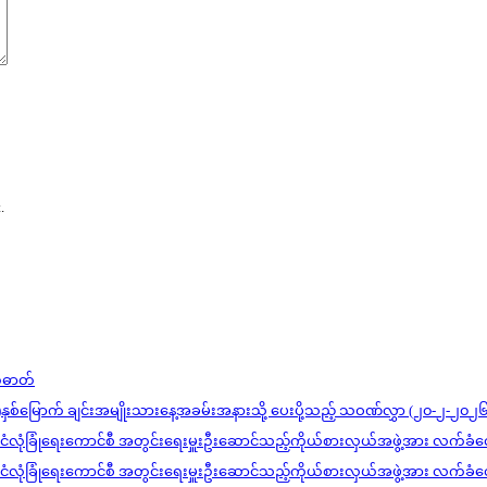
.
တ်ဓာတ်
)နှစ်မြောက် ချင်းအမျိုးသားနေ့အခမ်းအနားသို့ ပေးပို့သည့် သဝဏ်လွှာ (၂၀-၂-၂၀၂၆
င်ငံလုံခြုံရေးကောင်စီ အတွင်းရေးမှူးဦးဆောင်သည့်ကိုယ်စားလှယ်အဖွဲ့အား လက်ခံတ
င်ငံလုံခြုံရေးကောင်စီ အတွင်းရေးမှူးဦးဆောင်သည့်ကိုယ်စားလှယ်အဖွဲ့အား လက်ခံတ