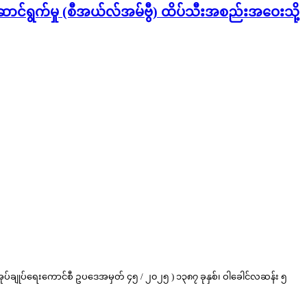
်းဆောင်ရွက်မှု (စီအယ်လ်အမ်ဗွီ) ထိပ်သီးအစည်းအဝေးသို့
ံအုပ်ချုပ်ရေးကောင်စီ ဥပဒေအမှတ် ၄၅ / ၂၀၂၅ ) ၁၃၈၇ ခုနှစ်၊ ဝါခေါင်လဆန်း ၅