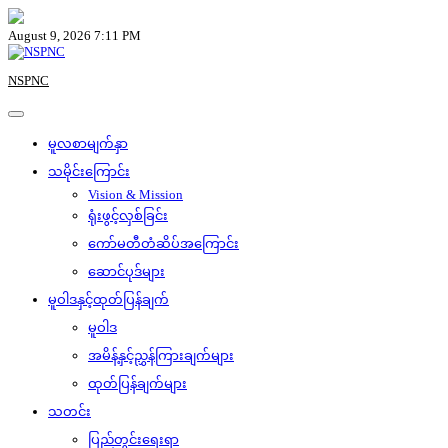
Skip
to
August 9, 2026 7:11 PM
content
NSPNC
မူလစာမျက်နှာ
သမိုင်းကြောင်း
Vision & Mission
ရုံးဖွင့်လှစ်ခြင်း
ကော်မတီတံဆိပ်အကြောင်း
ဆောင်ပုဒ်များ
မူဝါဒနှင့်ထုတ်ပြန်ချက်
မူဝါဒ
အမိန့်နှင့်ညွှန်ကြားချက်များ
ထုတ်ပြန်ချက်များ
သတင်း
ပြည်တွင်းရေးရာ