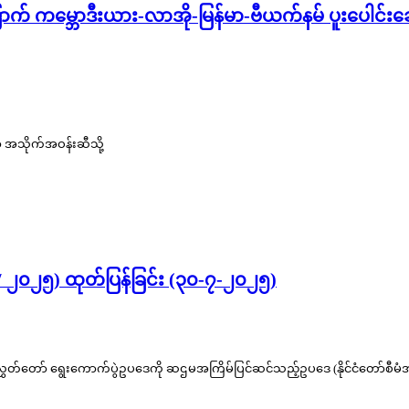
မ်မြောက် ကမ္ဘောဒီးယား-လာအို-မြန်မာ-ဗီယက်နမ် ပူးပေါင
ော အသိုက်အဝန်းဆီသို့
 / ၂၀၂၅) ထုတ်ပြန်ခြင်း (၃၀-၇-၂၀၂၅)
်သူ့လွှတ်တော် ရွေးကောက်ပွဲဥပဒေကို ဆဌမအကြိမ်ပြင်ဆင်သည့်ဥပဒေ (နိုင်ငံတော်စီမ