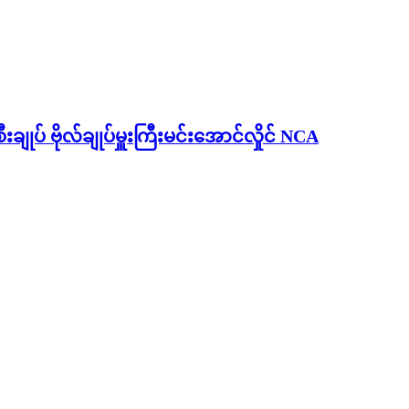
ုပ် ဗိုလ်ချုပ်မှူးကြီးမင်းအောင်လှိုင် NCA