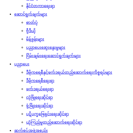
နိုင်ငံတကာရေးရာ
ဆောင်ရွက်ချက်များ
ဓာတ်ပုံ
ဗွီဒီယို
မိန့်ခွန်းများ
ပညာပေးဆွေးနွေးမှုများ
ငြိမ်းချမ်းရေးဆောင်ရွက်ချက်များ
ပညာပေး
ဒီမိုကရေစီနှင့်ဖက်ဒရယ်တည်ဆောက်‌ရေးကိစ္စရပ်များ
ဒီမိုကရေစီရေးရာ
ဖက်ဒရယ်ရေးရာ
လုံခြုံရေးဆိုင်ရာ
ဖွံ့ဖြိုးရေးဆိုင်ရာ
ပဋိပက္ခဖြေရှင်းရေးဆိုင်ရာ
ယုံကြည်မှုတည်ဆောက်ရေးဆိုင်ရာ
ဆက်စပ်အဖွဲ့အစည်း