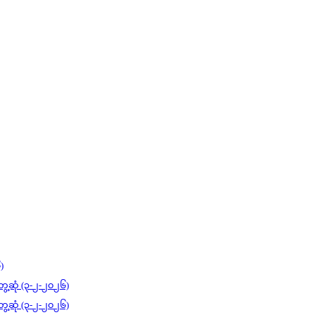
)
ွေ့ဆုံ (၃-၂-၂၀၂၆)
ွေ့ဆုံ (၃-၂-၂၀၂၆)