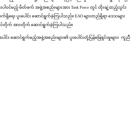
ပါဝင်မည့် မိတ်ဖက် အဖွဲ့အစည်းများအား Task Force တွင် တိုးချဲ့ထည့်သွင်း
က်ရှိရေး ပူးပေါင်း ဆောင်ရွက်ခဲ့ကြပါသည်။ EAO များတည်ရှိရာ ဒေသများ
အင်တိုက် အားတိုက် ဆောင်ရွက်ခဲ့ကြပါသည်။
ါင်း ဆောင်ရွက်မည့်အဖွဲ့အစည်းများ၏ ပူးပေါင်းတုံ့ပြန်ဖြေရှင်းမှုများ၊ ကူညီ