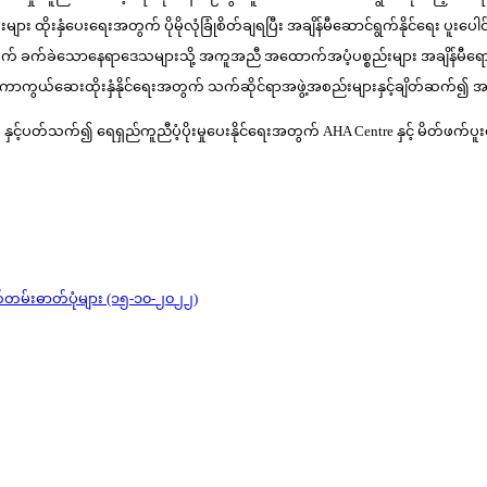
းနှံပေးရေးအတွက် ပိုမိုလုံခြုံစိတ်ချရပြီး အချိန်မီဆောင်ရွက်နိုင်ရေး ပူးပေါင်း
ေးအတွက် ခက်ခဲသောနေရာဒေသများသို့ အကူအညီ အထောက်အပံ့ပစ္စည်းများ အချိန်မီရော
 ကာကွယ်ဆေးထိုးနှံနိုင်ရေးအတွက် သက်ဆိုင်ရာအဖွဲ့အစည်းများနှင့်ချိတ်ဆက်၍ 
့်ပတ်သက်၍ ရေရှည်ကူညီပံ့ပိုးမှုပေးနိုင်ရေးအတွက် AHA Centre နှင့် မိတ်ဖက်ပူးပေ
်တမ်းဓာတ်ပုံများ (၁၅-၁၀-၂၀၂၂)