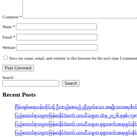
Comment
*
Name
*
Email
*
Website
Save my name, email, and website in this browser for the next time I comment
Search
Search
Recent Posts
ငြိမ်းချမ်းရေးပန်းတိုင်သို့ ဦးတည်စေမည့် ညီညွတ်သော အမျိုးသားရေးစိ
ပြည်ထောင်စုသမ္မတမြန်မာနိုင်ငံတော် ယာယီသမ္မတ ထံမှ ၂၀၂၆ ခုနှစ်၊ (၇၈
ပြည်ထောင်စုသမ္မတမြန်မာနိုင်ငံတော် ယာယီသမ္မတ ရုရှားဖက်ဒရေးရှင်းနို
ပြည်ထောင်စုသမ္မတမြန်မာနိုင်ငံတော် ယာယီသမ္မတ ရုရှားဖက်ဒရေးရှင်းနို