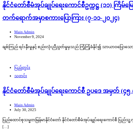
နိုင်ငံတော်စီမံအုပ်ချုပ်ရေးကောင်စီဥက္ကဋ္ဌ (၁၁) ကြိ
တက်ရောက်အမှာစကားပြောကြား (၇-၁၁-၂၀၂၄)
Main Admin
November 9, 2024
ချစ်ကြည် ရင်းနှီးမှုနှင့် စည်းလုံးညီညွတ်မှုမှသည် ကြံ့ကြံ့ခံနိုင်၍ သာယာဝပြောသ
ပြည်တွင်း
သတင်း
နိုင်ငံတော်စီမံအုပ်ချုပ်ရေးကောင်စီ ဥပဒေ အမှတ် (၄၅
Main Admin
July 30, 2025
ပြည်ထောင်စုသမ္မတမြန်မာနိုင်ငံတော် နိုင်ငံတော်စီမံအုပ်ချုပ်ရေးကောင်စီ ပြည
[…]