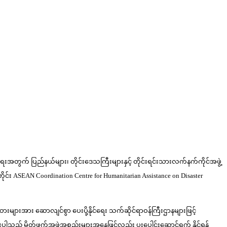
ရေးအတွက် ပြည်နယ်များ၊ တိုင်းဒေသကြီးများနှင့် တိုင်းရင်းသားလက်နက်ကိုင်အဖွဲ့
SEAN Coordination Centre for Humanitarian Assistance on Disaster
းအား ဆောလျင်စွာ ပေးပို့နိုင်ရေး သက်ဆိုင်ရာဝန်ကြီးဌာနများဖြင့်
သည့် မိတ်ဖက်အဖွဲ့အစည်းများအနေဖြင့်လည်း ပူးပေါင်းဆောင်ရွက် နိုင်ရန်