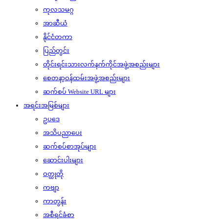
ကုလသမဂ္ဂ
အာဆီယံ
နိုင်ငံတကာ
ပြည်တွင်း
တိုင်းရင်းသားလက်နက်ကိုင်အဖွဲ့အစည်းများ
စေတနာ့ဝန်ထမ်းအဖွဲ့အစည်းများ
ဆက်စပ် Website URL များ
အရင်းအမြစ်များ
ဥပဒေ
အသိပညာပေး
ဆက်စပ်စာအုပ်များ
ဆောင်းပါးများ
ဝတ္ထုတို
ကဗျာ
ကာတွန်း
အစီရင်ခံစာ