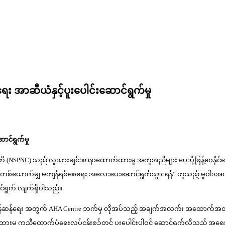
အာဆီယံနှင့်ပူးပေါင်းဆောင်ရွက်မှု
င်ရွက်မှု
ော်မတီ (NSPNC) သည် လူသားချင်းစာနာထောက်ထားမှု အကူအညီများ ပေးပို့ဖြန့်ဝေနိုင်
်ယောက်မျှ မကျန်ရစ်စေရေး အလေးပေးဆောင်ရွက်သွားရန်” ဟူသည့် မူဝါဒအတိုင်း A
ဆောင်ရွက် လျက်ရှိပါသည်။
ုမြန်ဆန်ရေး အတွက် AHA Centre ဘက်မှ လိုအပ်သည့် အချက်အလက်၊ အထောက်အထားမျာ
ု ကူညီထောက်ပံ့ရေးလုပ်ငန်းစဉ်တွင် ပူးပေါင်းပါဝင် ဆောင်ရွက်လိုသည့် အရေးပါ