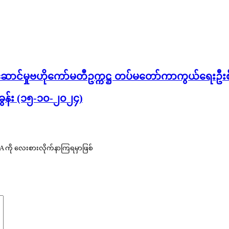
ဆောင်မှုဗဟိုကော်မတီဥက္ကဋ္ဌ တပ်မတော်ကာကွယ်ရေးဦးစီးချ
်ခွန်း (၁၅-၁၀-၂၀၂၄)
 NCA ကို လေးစားလိုက်နာကြရမှာဖြစ်