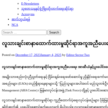
E-Newsletters
သုတေသနနှင့်ဖွံ့ဖြိုးတိုးတက်ရေးဆိုင်ရာ
Acronyms
ဆက်သွယ်ရန်
NCA
Search
for:
လူသားချင်းစာနာထောက်ထားမှုဆိုင်ရာအကူအညီပေးရေး 
Posted on
December 17, 2023
January 4, 2025
by
Editor Sector Two
လူသားချင်းစာနာထောက်ထားမှုဆိုင်ရာအကူအညီပေးရေး အာဆီယံနှင့်ပူးပေါင်းဆော
အမျိုးသားစည်းလုံးညီညွတ်ရေးနှင့် ငြိမ်းချမ်းရေးဖော်ဆောင်မှု ညှိနှိုင်းရေးက
အစည်းများ (EAOs) တည်ရှိရာနေရာများသို့ “ပြည်သူများအပါအဝင် မည်သူတစ်ဦးတစ
Management (AHA Centre) ၊ မြန်မာလုပ်ငန်းအဖွဲ့ (Task Force) တို့နှင့် ပူးပေါင်း
လူသားချင်းစာနာထောက်ထားမှုဆိုင်ရာ ကူညီထောက်ပံ့ရေးလုပ်ငန်းစဉ်များ ပိုမိ
ချိတ်ဆက်၍ ပူးပေါင်းဆောင်ရွက်ပေးလျက် ရှိပါသည်။ လူသားချင်းစာနာထောက်ထားမှ