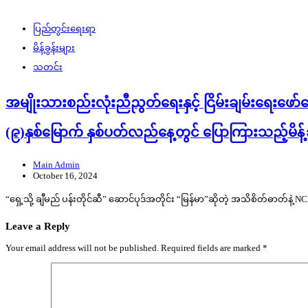
ပြည်တွင်းရေးရာ
မိန့်ခွန်းများ
သတင်း
အမျိုးသားစည်းလုံးညီညွတ်ရေးနှင့် ငြိမ်းချမ်းရေးဖော်
(၉)နှစ်မြောက် နှစ်ပတ်လည်နေ့တွင် ပြောကြားသည့်မိန့
Main Admin
October 16, 2024
“ရှေ့သို့ ချီမည် ပန်းတိုင်ဆီ” ဆောင်ပုဒ်အတိုင်း “မြန်မာ”ဆိုတဲ့ အသိစိတ်ဓာတ်နဲ့
Leave a Reply
Your email address will not be published.
Required fields are marked
*