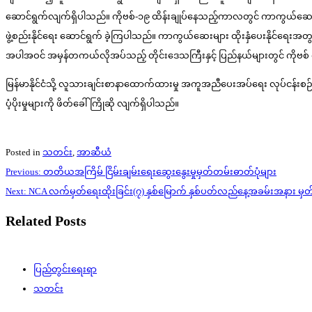
ဆောင်ရွက်လျက်ရှိပါသည်။ ကိုဗစ်-၁၉ ထိန်းချုပ်နေသည့်ကာလတွင် ကာကွယ်ဆေးများ ထို
ဖွဲ့စည်းနိုင်ရေး ဆောင်ရွက် ခဲ့ကြပါသည်။ ကာကွယ်ဆေးများ ထိုးနှံပေးနိုင်ရ
အပါအဝင် အမှန်တကယ်လိုအပ်သည့် တိုင်းဒေသကြီးနှင့် ပြည်နယ်များတွင် ကိုဗစ်
မြန်မာနိုင်ငံသို့ လူသားချင်းစာနာထောက်ထားမှု အကူအညီပေးအပ်ရေး လုပ်ငန်းစဉ် နှင
ပံ့ပိုးမှုများကို ဖိတ်ခေါ်ကြိုဆို လျက်ရှိပါသည်။
Posted in
သတင်း
,
အာဆီယံ
Post
Previous:
တတိယအကြိမ် ငြိမ်းချမ်းရေးဆွေးနွေးမှုမှတ်တမ်းဓာတ်ပုံများ
navigation
Next:
NCA လက်မှတ်ရေးထိုးခြင်း(၇) နှစ်မြောက် နှစ်ပတ်လည်နေ့အခမ်းအနား မှတ
Related Posts
ပြည်တွင်းရေးရာ
သတင်း