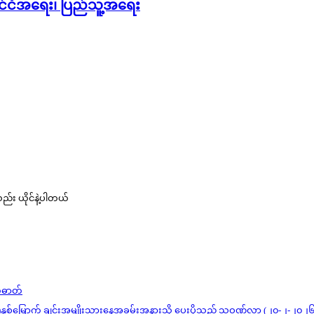
ုင်ငံအရေး၊ ပြည်သူ့အရေး
ည်း ယိုင်နဲ့ပါတယ်
တ်ဓာတ်
)နှစ်မြောက် ချင်းအမျိုးသားနေ့အခမ်းအနားသို့ ပေးပို့သည့် သဝဏ်လွှာ (၂၀-၂-၂၀၂၆