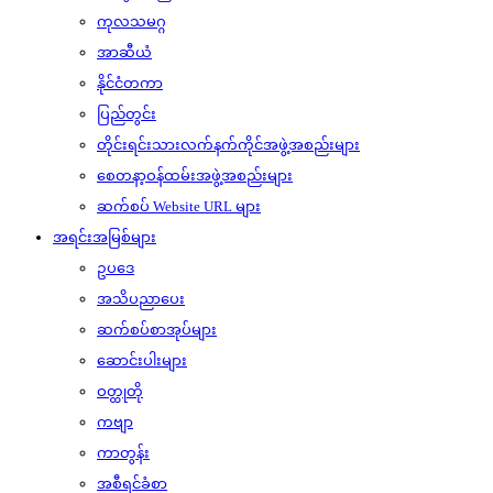
ကုလသမဂ္ဂ
အာဆီယံ
နိုင်ငံတကာ
ပြည်တွင်း
တိုင်းရင်းသားလက်နက်ကိုင်အဖွဲ့အစည်းများ
စေတနာ့ဝန်ထမ်းအဖွဲ့အစည်းများ
ဆက်စပ် Website URL များ
အရင်းအမြစ်များ
ဥပဒေ
အသိပညာပေး
ဆက်စပ်စာအုပ်များ
ဆောင်းပါးများ
ဝတ္ထုတို
ကဗျာ
ကာတွန်း
အစီရင်ခံစာ