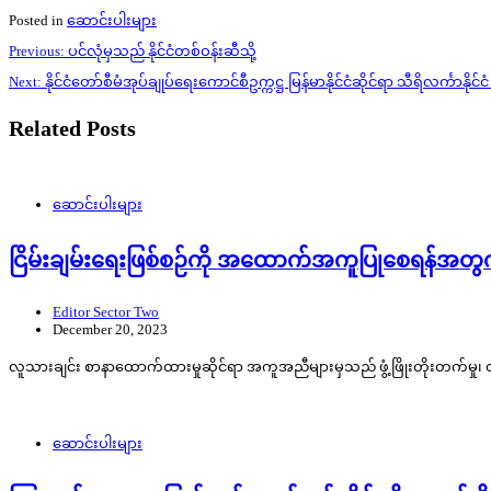
Posted in
ဆောင်းပါးများ
Post
Previous:
ပင်လုံမှသည် နိုင်ငံတစ်ဝန်းဆီသို့
navigation
Next:
နိုင်ငံတော်စီမံအုပ်ချုပ်ရေးကောင်စီဥက္ကဋ္ဌ မြန်မာနိုင်ငံဆိုင်ရာ သီရိလင်္က
Related Posts
ဆောင်းပါးများ
ငြိမ်းချမ်းရေးဖြစ်စဉ်ကို အထောက်အကူပြုစေရန်အ
Editor Sector Two
December 20, 2023
လူသားချင်း စာနာထောက်ထားမှုဆိုင်ရာ အကူအညီများမှသည် ဖွံ့ဖြိုးတိုးတက်မှု၊ တည်
ဆောင်းပါးများ