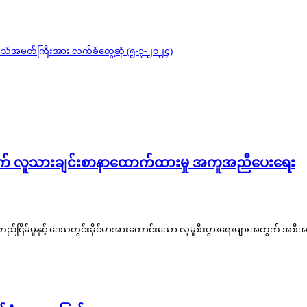
ာနိုင်ငံ သံအမတ်ကြီးအား လက်ခံတွေ့ဆုံ (၅-၃-၂၀၂၄)
တွက် လူသားချင်းစာနာထောက်ထားမှု အကူအညီပေးရေး
ငြိမ်မှုနှင့် ဒေသတွင်းခိုင်မာအားကောင်းသော လူမှုစီးပွားရေးများအတွက် အစီအမံများ