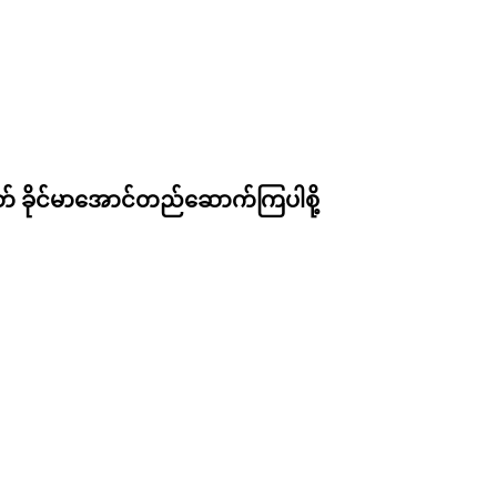
တ် ခိုင်မာအောင်တည်ဆောက်ကြပါစို့