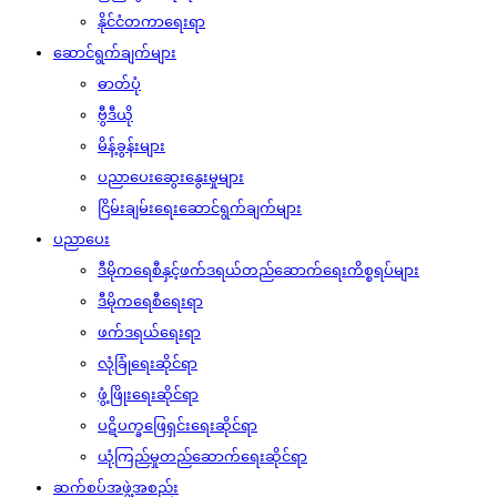
နိုင်ငံတကာရေးရာ
ဆောင်ရွက်ချက်များ
ဓာတ်ပုံ
ဗွီဒီယို
မိန့်ခွန်းများ
ပညာပေးဆွေးနွေးမှုများ
ငြိမ်းချမ်းရေးဆောင်ရွက်ချက်များ
ပညာပေး
ဒီမိုကရေစီနှင့်ဖက်ဒရယ်တည်ဆောက်‌ရေးကိစ္စရပ်များ
ဒီမိုကရေစီရေးရာ
ဖက်ဒရယ်ရေးရာ
လုံခြုံရေးဆိုင်ရာ
ဖွံ့ဖြိုးရေးဆိုင်ရာ
ပဋိပက္ခဖြေရှင်းရေးဆိုင်ရာ
ယုံကြည်မှုတည်ဆောက်ရေးဆိုင်ရာ
ဆက်စပ်အဖွဲ့အစည်း