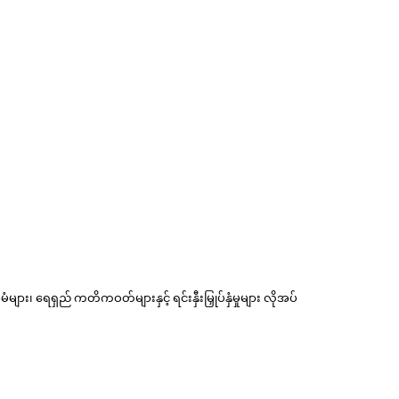
၊ ရေရှည် ကတိကဝတ်များနှင့် ရင်းနှီးမြှုပ်နှံမှုများ လိုအပ်