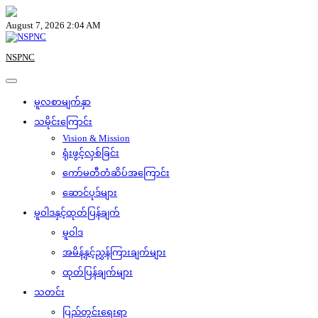
Skip
to
August 7, 2026 2:04 AM
content
NSPNC
မူလစာမျက်နှာ
သမိုင်းကြောင်း
Vision & Mission
ရုံးဖွင့်လှစ်ခြင်း
ကော်မတီတံဆိပ်အကြောင်း
ဆောင်ပုဒ်များ
မူဝါဒနှင့်ထုတ်ပြန်ချက်
မူဝါဒ
အမိန့်နှင့်ညွှန်ကြားချက်များ
ထုတ်ပြန်ချက်များ
သတင်း
ပြည်တွင်းရေးရာ