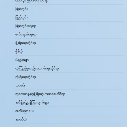
ပဋိပက္ခဖြေရှင်းရေးဆိုင်ရာ
ပြည်တွင်း
ပြည်တွင်း
ပြည်တွင်းရေးရာ
ဖက်ဒရယ်ရေးရာ
ဖွံ့ဖြိုးရေးဆိုင်ရာ
ဗွီဒီယို
မိန့်ခွန်းများ
ယုံကြည်မှုတည်ဆောက်ရေးဆိုင်ရာ
လုံခြုံရေးဆိုင်ရာ
သတင်း
သုတေသနနှင့်ဖွံ့ဖြိုးတိုးတက်ရေးဆိုင်ရာ
အမိန့်နှင့်ညွှန်ကြားချက်များ
အသိပညာပေး
အာဆီယံ