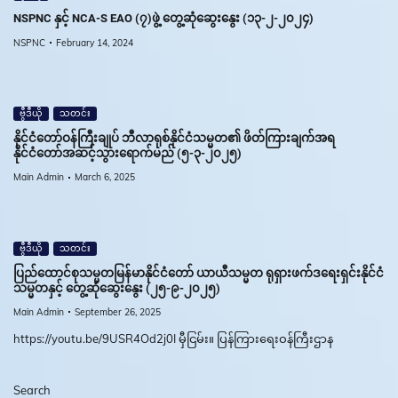
NSPNC နှင့် NCA-S EAO (၇)ဖွဲ့ တွေ့ဆုံဆွေးနွေး (၁၃-၂-၂၀၂၄)
NSPNC
February 14, 2024
ဗွီဒီယို
သတင်း
နိုင်ငံတော်ဝန်ကြီးချုပ် ဘီလာရုစ်နိုင်ငံသမ္မတ၏ ဖိတ်ကြားချက်အရ
နိုင်ငံတော်အဆင့်သွားရောက်မည် (၅-၃-၂၀၂၅)
Main Admin
March 6, 2025
ဗွီဒီယို
သတင်း
ပြည်ထောင်စုသမ္မတမြန်မာနိုင်ငံတော် ယာယီသမ္မတ ရုရှားဖက်ဒရေးရှင်းနိုင်ငံ
သမ္မတနှင့် တွေ့ဆုံဆွေးနွေး (၂၅-၉-၂၀၂၅)
Main Admin
September 26, 2025
https://youtu.be/9USR4Od2j0I မှီငြမ်း။ ပြန်ကြားရေးဝန်ကြီးဌာန
Search