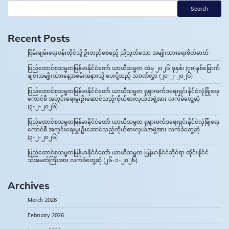
Search
Recent Posts
ငြိမ်းချမ်းရေးပန်းတိုင်သို့ ဦးတည်စေမည့် ညီညွတ်သော အမျိုးသားရေးစိတ်ဓာတ်
ပြည်ထောင်စုသမ္မတမြန်မာနိုင်ငံတော် ယာယီသမ္မတ ထံမှ ၂၀၂၆ ခုနှစ်၊ (၇၈)နှစ်မြောက်
ချင်းအမျိုးသားနေ့အခမ်းအနားသို့ ပေးပို့သည့် သဝဏ်လွှာ (၂၀-၂-၂၀၂၆)
ပြည်ထောင်စုသမ္မတမြန်မာနိုင်ငံတော် ယာယီသမ္မတ ရုရှားဖက်ဒရေးရှင်းနိုင်ငံလုံခြုံရေး
ကောင်စီ အတွင်းရေးမှူးဦးဆောင်သည့်ကိုယ်စားလှယ်အဖွဲ့အား လက်ခံတွေ့ဆုံ
(၃-၂-၂၀၂၆)
ပြည်ထောင်စုသမ္မတမြန်မာနိုင်ငံတော် ယာယီသမ္မတ ရုရှားဖက်ဒရေးရှင်းနိုင်ငံလုံခြုံရေး
ကောင်စီ အတွင်းရေးမှူးဦးဆောင်သည့်ကိုယ်စားလှယ်အဖွဲ့အား လက်ခံတွေ့ဆုံ
(၃-၂-၂၀၂၆)
ပြည်ထောင်စုသမ္မတမြန်မာနိုင်ငံတော် ယာယီသမ္မတ မြန်မာနိုင်ငံဆိုင်ရာ ထိုင်းနိုင်ငံ
သံအမတ်ကြီးအား လက်ခံတွေ့ဆုံ (၂၆-၁-၂၀၂၆)
Archives
March 2026
February 2026