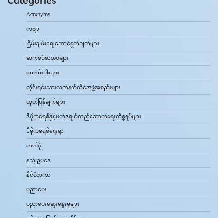
Categories
Acronyms
ကဗျာ
ငြိမ်းချမ်းရေးဆောင်ရွက်ချက်များ
ဆက်စပ်စာအုပ်များ
ဆောင်းပါးများ
တိုင်းရင်းသားလက်နက်ကိုင်အဖွဲ့အစည်းများ
ထုတ်ပြန်ချက်များ
ဒီမိုကရေစီနှင့်ဖက်ဒရယ်တည်ဆောက်‌ရေးကိစ္စရပ်များ
ဒီမိုကရေစီရေးရာ
ဓာတ်ပုံ
နည်းဥပဒေ
နိုင်ငံတကာ
ပညာပေး
ပညာပေးဆွေးနွေးမှုများ