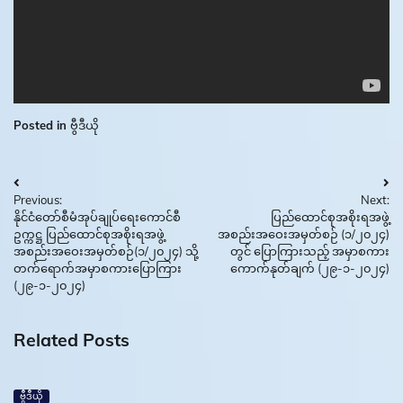
Posted in
ဗွီဒီယို
Post
Previous:
Next:
navigation
နိုင်ငံတော်စီမံအုပ်ချုပ်ရေးကောင်စီ
ပြည်ထောင်စုအစိုးရအဖွဲ့
ဥက္ကဋ္ဌ ပြည်ထောင်စုအစိုးရအဖွဲ့
အစည်းအဝေးအမှတ်စဉ် (၁/၂၀၂၄)
အစည်းအဝေးအမှတ်စဉ်(၁/၂၀၂၄) သို့
တွင် ပြောကြားသည့် အမှာစကား
တက်ရောက်အမှာစကားပြောကြား
ကောက်နုတ်ချက် (၂၉-၁-၂၀၂၄)
(၂၉-၁-၂၀၂၄)
Related Posts
ဗွီဒီယို