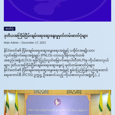
ဓာတ်ပုံ
ဒုတိယအကြိမ်ငြိမ်းချမ်းရေးဆွေးနွေးမှုမှတ်တမ်းဓာတ်ပုံများ
Main Admin
December 17, 2023
နိုင်ငံတော်၏ ငြိမ်းချမ်းရေးဆွေးနွေးရေးအဖွဲ့နှင့် ပအိုဝ်းအမျိုးသား
လွတ်မြောက်ရေးအဖွဲ့ချုပ် (PNLO)၊ လားဟူဒီမိုကရက်တစ်
အစည်းအရုံး(LDU)၊ ရခိုင်ပြည်လွတ်မြောက်ရေးပါတီ(ALP)မှ ကိုယ်စားလှယ်
များ ဒုတိယအကြိမ်ငြိမ်းချမ်းရေးဆွေးနွေးပွဲ မှတ်တမ်းဓာတ်ပုံများ
နိုင်ငံတော်၏ ငြိမ်းချမ်းရေးဆွေးနွေးရေးအဖွဲ့နှင့် ရှမ်းပြည်ပြန်လည်ထူထောင်
ရေးကောင်စီ (RCSS) ဥက္ကဋ္ဌ ဦးဆောင်သည့် ကိုယ်စားလှယ်အဖွဲ့တို့ […]