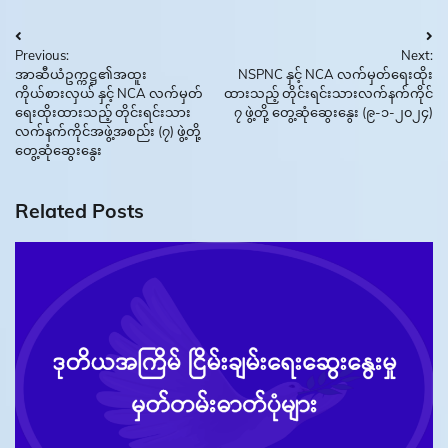
Post
Previous:
Next:
navigation
အာဆီယံဥက္ကဋ္ဌ၏အထူး
NSPNC နှင့် NCA လက်မှတ်ရေးထိုး
ကိုယ်စားလှယ် နှင့် NCA လက်မှတ်
ထားသည့် တိုင်းရင်းသားလက်နက်ကိုင်
ရေးထိုးထားသည့် တိုင်းရင်းသား
၇ ဖွဲ့တို့ တွေ့ဆုံဆွေးနွေး (၉-၁-၂၀၂၄)
လက်နက်ကိုင်အဖွဲ့အစည်း (၇) ဖွဲ့တို့
တွေ့ဆုံဆွေးနွေး
Related Posts