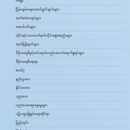
ကဗျာ
ငြိမ်းချမ်းရေးဆောင်ရွက်ချက်များ
ဆက်စပ်စာအုပ်များ
ဆောင်းပါးများ
တိုင်းရင်းသားလက်နက်ကိုင်အဖွဲ့အစည်းများ
ထုတ်ပြန်ချက်များ
ဒီမိုကရေစီနှင့်ဖက်ဒရယ်တည်ဆောက်‌ရေးကိစ္စရပ်များ
ဒီမိုကရေစီရေးရာ
ဓာတ်ပုံ
နည်းဥပဒေ
နိုင်ငံတကာ
ပညာပေး
ပညာပေးဆွေးနွေးမှုများ
ပဋိပက္ခဖြေရှင်းရေးဆိုင်ရာ
ပြည်တွင်း