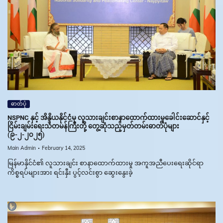
ဓာတ်ပုံ
NSPNC နှင့် အိန္ဒိယနိုင်ငံမှ လူသားချင်းစာနာထောက်ထားမှုခေါင်းဆောင်နှင့်
ငြိမ်းချမ်းရေးသံတမန်ကြီးတို့ တွေ့ဆုံသည့်မှတ်တမ်းဓာတ်ပုံများ
(၉-၂-၂၀၂၅)
Main Admin
February 14, 2025
မြန်မာနိုင်ငံ၏ လူသားချင်း စာနာထောက်ထားမှု အကူအညီပေးရေးဆိုင်ရာ
ကိစ္စရပ်များအား ရင်းနှီး ပွင့်လင်းစွာ ဆွေးနွေးခဲ့