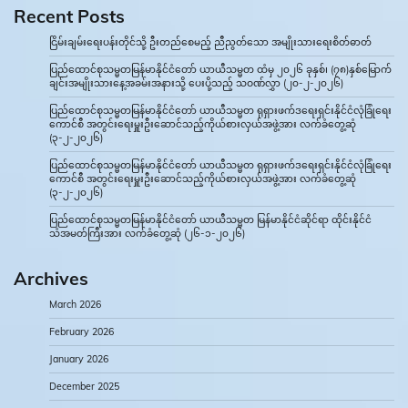
Recent Posts
ငြိမ်းချမ်းရေးပန်းတိုင်သို့ ဦးတည်စေမည့် ညီညွတ်သော အမျိုးသားရေးစိတ်ဓာတ်
ပြည်ထောင်စုသမ္မတမြန်မာနိုင်ငံတော် ယာယီသမ္မတ ထံမှ ၂၀၂၆ ခုနှစ်၊ (၇၈)နှစ်မြောက်
ချင်းအမျိုးသားနေ့အခမ်းအနားသို့ ပေးပို့သည့် သဝဏ်လွှာ (၂၀-၂-၂၀၂၆)
ပြည်ထောင်စုသမ္မတမြန်မာနိုင်ငံတော် ယာယီသမ္မတ ရုရှားဖက်ဒရေးရှင်းနိုင်ငံလုံခြုံရေး
ကောင်စီ အတွင်းရေးမှူးဦးဆောင်သည့်ကိုယ်စားလှယ်အဖွဲ့အား လက်ခံတွေ့ဆုံ
(၃-၂-၂၀၂၆)
ပြည်ထောင်စုသမ္မတမြန်မာနိုင်ငံတော် ယာယီသမ္မတ ရုရှားဖက်ဒရေးရှင်းနိုင်ငံလုံခြုံရေး
ကောင်စီ အတွင်းရေးမှူးဦးဆောင်သည့်ကိုယ်စားလှယ်အဖွဲ့အား လက်ခံတွေ့ဆုံ
(၃-၂-၂၀၂၆)
ပြည်ထောင်စုသမ္မတမြန်မာနိုင်ငံတော် ယာယီသမ္မတ မြန်မာနိုင်ငံဆိုင်ရာ ထိုင်းနိုင်ငံ
သံအမတ်ကြီးအား လက်ခံတွေ့ဆုံ (၂၆-၁-၂၀၂၆)
Archives
March 2026
February 2026
January 2026
December 2025