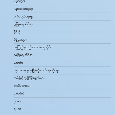
ပြည်တွင်း
ပြည်တွင်းရေးရာ
ဖက်ဒရယ်ရေးရာ
ဖွံ့ဖြိုးရေးဆိုင်ရာ
ဗွီဒီယို
မိန့်ခွန်းများ
ယုံကြည်မှုတည်ဆောက်ရေးဆိုင်ရာ
လုံခြုံရေးဆိုင်ရာ
သတင်း
သုတေသနနှင့်ဖွံ့ဖြိုးတိုးတက်ရေးဆိုင်ရာ
အမိန့်နှင့်ညွှန်ကြားချက်များ
အသိပညာပေး
အာဆီယံ
ဥပဒေ
ဥပဒေ