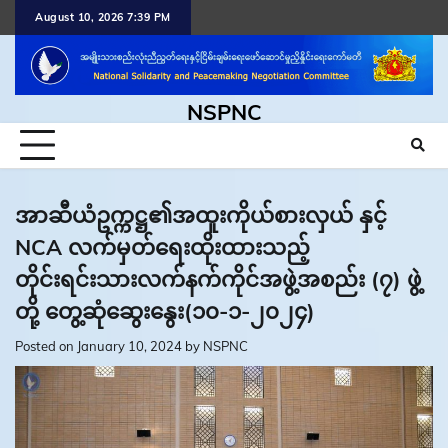
Skip
August 10, 2026 7:39 PM
to
content
NSPNC
အာဆီယံဥက္ကဋ္ဌ၏အထူးကိုယ်စားလှယ် နှင့်
NCA လက်မှတ်ရေးထိုးထားသည့်
တိုင်းရင်းသားလက်နက်ကိုင်အဖွဲ့အစည်း (၇) ဖွဲ့
တို့ တွေ့ဆုံဆွေးနွေး(၁၀-၁-၂၀၂၄)
Posted on
January 10, 2024
by
NSPNC