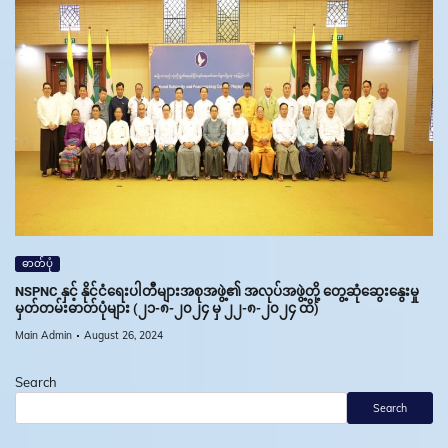
ဓာတ်ပုံ
NSPNC နှင့် နိုင်ငံရေးပါတီများအစုအဖွဲ့၏ အလုပ်အဖွဲ့တို့ တွေ့ဆုံဆွေးနွေးမှု
မှတ်တမ်းဓာတ်ပုံများ (၂၁-၈-၂၀၂၄ မှ ၂၂-၈-၂၀၂၄ ထိ)
Main Admin
August 26, 2024
Search
Search