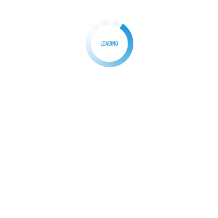
ဆောင်ရွက်သွားရန် လိုအပ်ပါသည်။
Reference
: Simon J.A. Mason “
Confidence Building Measures (CBMs)
in Peace Processes
”
Posted in
ယုံကြည်မှုတည်ဆောက်ရေးဆိုင်ရာ
Post
Previous:
Next:
navigation
ပဲ့တင်ထပ်နေသော ငြိမ်းချမ်းရေးဖိတ်
ခေတ်အဆက်ဆက် ငြိမ်းချမ်းရေး
ခေါ်သံများ
ကြိုးပမ်းမှုနှင့် ငြိမ်းချမ်းရေး၏
အလားအလာ
Search
Search
Recent Posts
ငြိမ်းချမ်းရေးပန်းတိုင်သို့ ဦးတည်စေမည့် ညီညွတ်သော အမျိုးသားရေးစိတ်ဓာတ်
ပြည်ထောင်စုသမ္မတမြန်မာနိုင်ငံတော် ယာယီသမ္မတ ထံမှ ၂၀၂၆ ခုနှစ်၊ (၇၈)နှစ်မြောက်
ချင်းအမျိုးသားနေ့အခမ်းအနားသို့ ပေးပို့သည့် သဝဏ်လွှာ (၂၀-၂-၂၀၂၆)