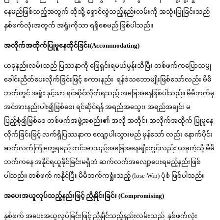
နေမည်ဖြစ်သည့်အတွက် ထိုသို့ ရှောင်လွှဲသည့်နည်းလမ်းကို အသုံးပြုခြင်းသည်
နှစ်ဖက်လုံးအတွက် အရှုံးကိုသာ ရရှိစေမည် ဖြစ်ပါသည်။
အလိုက်အထိုက်ပြုမူနေထိုင်ခြင်း(
Accommodating)
ယခုနည်းလမ်းသည် ပြဿနာကို ဖြေရှင်းရမယ်မှန်းသိပြီး တစ်ဖက်ကပြောသမျှ
ခေါင်းညိတ်ပေးလိုက်ခြင်းဖြင့် စကားနည်း ရန်စဲသဘောမျိုးဖြစ်သော်လည်း မိမိ
ဘက်တွင် အရှုံး နှင့်သာ ရင်ဆိုင်လိုက်ရသည့် အခြေအနေဖြစ်ပါသည်။ မိမိဘက်မှ
အင်အားနည်းပါး၍ဖြစ်စေ၊ ရင်ဆိုင်ရန် အရည်အသွေး၊ အရည်အချင်း မ
ပြည့်စုံ၍ဖြစ်စေ တစ်ဖက်အဖွဲ့အစည်း၏ အလို အတိုင်း အလိုက်အထိုက် ပြုမူနေ
လိုက်ခြင်းဖြင့် လက်ရှိပြဿနာက လျော့ပါးသွားမည် မှန်သော် လည်း နောက်ပိုင်း
ဆက်လက်ကြုံတွေ့ရမည့် တင်းမာသည့်အခြေအနေမျိုးတွင်လည်း ယခုကဲ့သို့ မိမိ
ဘက်ကနေ အနိုင်ရယူနိုင်ခြင်းမရှိဘဲ ဆက်လက်အလျော့ပေးရမည့်နည်းဖြစ်
ပါသည်။ တစ်ဖက် ကနိုင်ပြီး မိမိဘက်ကရှုံးသည့် (lose-Win) ပုံစံ ဖြစ်ပါသည်။
အပေးအယူလုပ်သည့်နည်းဖြင့် ညှိနှိုင်းခြင်း (
Compromising)
နှစ်ဖက် အပေးအယူလုပ်ခြင်းဖြင့် ညှိနှိုင်သည့်နည်းလမ်းသည် နှစ်ဖက်လုံး