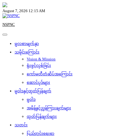
Skip
to
August 7, 2026 12:15 AM
content
NSPNC
မူလစာမျက်နှာ
သမိုင်းကြောင်း
Vision & Mission
ရုံးဖွင့်လှစ်ခြင်း
ကော်မတီတံဆိပ်အကြောင်း
ဆောင်ပုဒ်များ
မူဝါဒနှင့်ထုတ်ပြန်ချက်
မူဝါဒ
အမိန့်နှင့်ညွှန်ကြားချက်များ
ထုတ်ပြန်ချက်များ
သတင်း
ပြည်တွင်းရေးရာ