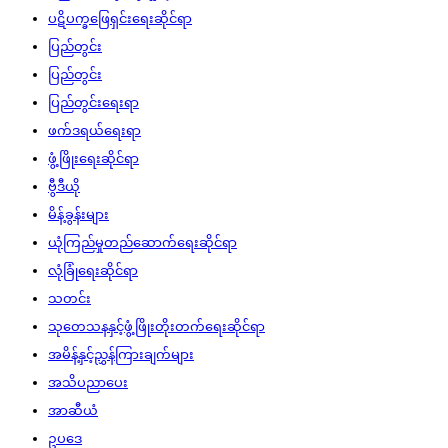
ပဋိပက္ခဖြေရှင်းရေးဆိုင်ရာ
ပြည်တွင်း
ပြည်တွင်း
ပြည်တွင်းရေးရာ
ဖက်ဒရယ်ရေးရာ
ဖွံ့ဖြိုးရေးဆိုင်ရာ
ဗွီဒီယို
မိန့်ခွန်းများ
ယုံကြည်မှုတည်ဆောက်ရေးဆိုင်ရာ
လုံခြုံရေးဆိုင်ရာ
သတင်း
သုတေသနနှင့်ဖွံ့ဖြိုးတိုးတက်ရေးဆိုင်ရာ
အမိန့်နှင့်ညွှန်ကြားချက်များ
အသိပညာပေး
အာဆီယံ
ဥပဒေ