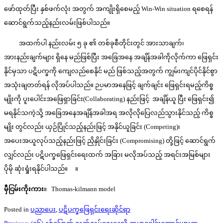
ဖော်ထုတ်ပြီး နှစ်ဖက်လုံး အတွက် အကျိုးရှိစေမည့် Win-Win situation ရစေရန်
ဆောင်ရွက်သည့်နည်းလမ်းဖြစ်ပါသည်။
အထက်ပါ နည်းလမ်း ၅ ခု ၏ တစ်ခုစီတိုင်းတွင် အားသာချက်၊
အားနည်းချက်များ ရှိနေ မည်ဖြစ်ပြီး အခြေအနေ အချိန်အခါကိုလိုက်ကာ ဖြေရှင်း
နိုင်မှသာ ပဋိပက္ခကို ကျေလည်စေနိုင် မည် ဖြစ်သည့်အတွက် ကျွမ်းကျင်ပိုင်နိုင်စွာ
အသုံးချတတ်ရန် လိုအပ်ပါသည်။ ဉပမာအနေဖြင့် ချက်ချင်း ဖြေရှင်းရမည့်ကိစ္စ
မျိုးကို ပူးပေါင်းအဖြေရှာခြင်း(Collaborating) နည်းဖြင့် အချိန်ယူ ပြီး ဖြေရှင်း၍
မရနိုင်သကဲ့သို့ အခြေအနေအချိန်အခါအရ အလိုလိုပြေလည်သွားနိုင်သည့် ကိစ္စ
မျိုး တွင်လည်း ယှဉ်ပြိုင်သည့်နည်းဖြင့် အနိုင်ယူခြင်း (Competing)၊
အပေးအယူလုပ်သည့်နည်းဖြင့် ညှိနှိုင်းခြင်း (Compromising) တို့ဖြင့် ဆောင်ရွက်
လျှင်လည်း ပဋိပက္ခဖြေရှင်းရေးထက် အခြား မလိုအပ်သည့် အရင်းအမြစ်များ
ပိုမို ဆုံးရှုံးရနိုင်ပါသည်။ ။
မှီငြမ်းကိုးကား
။ Thomas-kilmann model
Posted in
ပညာပေး
,
ပဋိပက္ခဖြေရှင်းရေးဆိုင်ရာ
Post