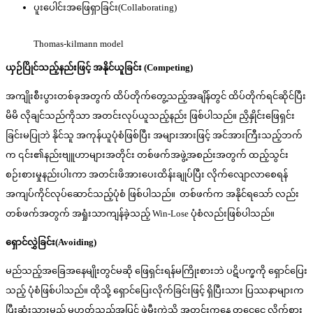
ပူးပေါင်းအဖြေရှာခြင်း(Collaborating)
Thomas-kilmann model
ယှဉ်ပြိုင်သည့်နည်းဖြင့် အနိုင်ယူခြင်း (
Competing)
အကျိုးစီးပွားတစ်ခုအတွက် ထိပ်တိုက်တွေ့သည့်အချိန်တွင် ထိပ်တိုက်ရင်ဆိုင်ပြီး
မိမိ လိုချင်သည်ကိုသာ အတင်းလုပ်ယူသည့်နည်း ဖြစ်ပါသည်။ ညှိနှိုင်းဖြေရှင်း
ခြင်းမပြုဘဲ နိုင်သူ အကုန်ယူပုံစံဖြစ်ပြီး အများအားဖြင့် အင်အားကြီးသည့်ဘက်
က ၎င်း၏နည်းဗျူဟာများအတိုင်း တစ်ဖက်အဖွဲ့အစည်းအတွက် ထည့်သွင်း
စဉ်းစားမှုနည်းပါးကာ အတင်းဖိအားပေးထိန်းချုပ်ပြီး လိုက်လျောလာစေရန်
အကျပ်ကိုင်လုပ်ဆောင်သည့်ပုံစံ ဖြစ်ပါသည်။ တစ်ဖက်က အနိုင်ရသော် လည်း
တစ်ဖက်အတွက် အရှုံးသာကျန်ခဲ့သည့် Win-Lose ပုံစံလည်းဖြစ်ပါသည်။
ရှောင်လွှဲခြင်း(
Avoiding)
မည်သည့်အခြေအနေမျိုးတွင်မဆို ဖြေရှင်းရန်မကြိုးစားဘဲ ပဋိပက္ခကို ရှောင်ပြေး
သည့် ပုံစံဖြစ်ပါသည်။ ထိုသို့ ရှောင်ပြေးလိုက်ခြင်းဖြင့် ရှိပြီးသား ပြဿနာများက
ပြီးဆုံးသွားမည် မဟုတ်သည့်အပြင် ဖွဲမီးကဲ့သို့ အတွင်းကနေ တငွေ့ငွေ့ လှိုက်စား