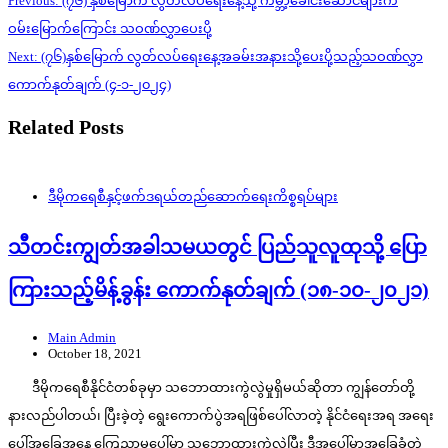
Previous:
(၇၆) နှစ်မြောက် လွတ်လပ်ရေးနေ့သို့ ကမ္ဘာ့ခေါင်းဆောင်များက
navigation
ဝမ်းမြောက်ကြောင်း သဝဏ်လွှာပေးပို့
Next:
(၇၆)နှစ်မြောက် လွတ်လပ်ရေးနေ့အခမ်းအနားသို့ပေးပို့သည့်သဝဏ်လွှာ
ကောက်နုတ်ချက် (၄-၁-၂၀၂၄)
Related Posts
ဒီမိုကရေစီနှင့်ဖက်ဒရယ်တည်ဆောက်‌ရေးကိစ္စရပ်များ
သီတင်းကျွတ်အခါသမယတွင် ပြည်သူလူထုသို့ ပြော
ကြားသည့်မိန့်ခွန်း ကောက်နုတ်ချက် (၁၈-၁၀-၂၀၂၁)
Main Admin
October 18, 2021
ဒီမိုကရေစီနိုင်ငံတစ်ခုမှာ သဘောထားကွဲလွဲမှုရှိမယ်ဆိုတာ ကျွန်တော်တို့
နားလည်ပါတယ်၊ ပြီးခဲ့တဲ့ ရွေးကောက်ပွဲအရဖြစ်ပေါ်လာတဲ့ နိုင်ငံရေးအရ အရေး
ပေါ်အခြေအနေ ကြေညာမှုပေါ်မှာ သဘောထားကွဲလွဲပြီး ဒီအပေါ်မှာအခြေခံတဲ့