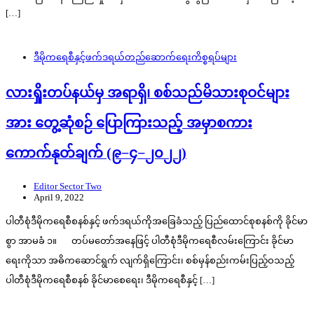
[…]
ဒီမိုကရေစီနှင့်ဖက်ဒရယ်တည်ဆောက်‌ရေးကိစ္စရပ်များ
လားရှိုးတပ်နယ်မှ အရာရှိ၊ စစ်သည်မိသားစုဝင်များ
အား တွေ့ဆုံစဉ် ပြောကြားသည့် အမှာစကား
ကောက်နုတ်ချက် (၉−၄−၂၀၂၂)
Editor Sector Two
April 9, 2022
ပါတီစုံဒီမိုကရေစီစနစ်နှင့် ဖက်ဒရယ်ကိုအခြေခံသည့် ပြည်ထောင်စုစနစ်ကို ခိုင်မာ
စွာ အာမခံ ၁။ တပ်မတော်အနေဖြင့် ပါတီစုံဒီမိုကရေစီလမ်းကြောင်း ခိုင်မာ
ရေးကိုသာ အဓိကဆောင်ရွက် လျက်ရှိကြောင်း၊ စစ်မှန်စည်းကမ်းပြည့်ဝသည့်
ပါတီစုံဒီမိုကရေစီစနစ် ခိုင်မာစေရေး၊ ဒီမိုကရေစီနှင့် […]