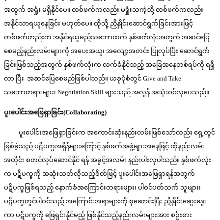
အတွက် အရှုံး မရှိနိုင်ပေ။ တစ်ဖက်ကလည်း မရှုံးသကဲ့သို့ တစ်ဖက်ကလည်း
အနိုင်သာရယူနေခြင်း မဟုတ်ပေ။ ထိုသို့ ညှိနှိုင်းဆောင်ရွက်ခြင်းအားဖြင့်
တစ်ဖက်တည်းက အနိုင်ရယူမည့်သဘောထက် နှစ်ဖက်လုံးအတွက် အဆင်ပြေ
စေမည့်နည်းလမ်းများကို အပေးအယူ၊ အလျော့အတင်း ပြုလုပ်ပြီး ဆောင်ရွက်
ခြင်းဖြစ်သည့်အတွက် နှစ်ဖက်လုံးက လက်ခံနိုင်သည့် အခြေအနေတစ်ရပ်ကို ရရှိ
လာ ပြီး အဆင်ပြေစေမည်ဖြစ်ပါသည်။ ယခုပုံစံတွင် Give and Take
သဘောတရားများ၊ Negotiation Skill များသည် အလွန် အသုံးဝင်လှပေသည်။
ပူးပေါင်းအဖြေရှာခြင်း(
Collaborating)
ပူး‌ပေါင်းအဖြေရှာခြင်းက အကောင်းဆုံးနည်းလမ်းဖြစ်သော်လည်း ရှေ့တွင်
ဖြစ်ခဲ့သည့် ပဋိပက္ခအရှိန်များကြောင့် နှစ်ဖက်အဖွဲ့များအနေဖြင့် ထိုနည်းလမ်း
အတိုင်း စတင်လုပ်ဆောင်နိုင် ရန် အခွင့်အလမ်း နည်းပါးလှပါသည်။ နှစ်ဖက်လုံး
က ပဋိပက္ခကို အဆုံးသတ်လိုသည့်စိတ်ဖြင့် ပူးပေါင်းအဖြေရှာရန်အတွက်
ပဋိပက္ခဖြစ်ရသည့် နောက်ခံအကြောင်းတရားများ၊ ပါဝင်ပတ်သက် သူများ၊
ပဋိပက္ခတွင်ပါဝင်သည့် အကြောင်းအရာများကို စုဆောင်းပြီး ညှိနှိုင်းဆွေးနွေး
ကာ ပဋိပက္ခကို ဖြေရှင်းနိုင်မည့် ဖြစ်နိုင်သည့်နည်းလမ်းများအား စဉ်းစား