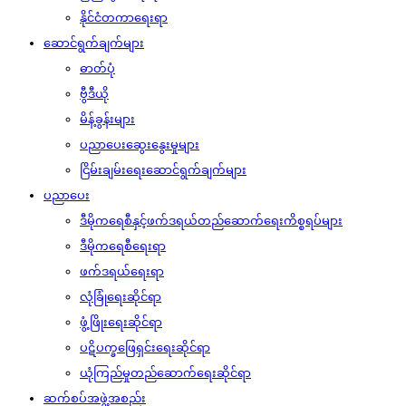
နိုင်ငံတကာရေးရာ
ဆောင်ရွက်ချက်များ
ဓာတ်ပုံ
ဗွီဒီယို
မိန့်ခွန်းများ
ပညာပေးဆွေးနွေးမှုများ
ငြိမ်းချမ်းရေးဆောင်ရွက်ချက်များ
ပညာပေး
ဒီမိုကရေစီနှင့်ဖက်ဒရယ်တည်ဆောက်‌ရေးကိစ္စရပ်များ
ဒီမိုကရေစီရေးရာ
ဖက်ဒရယ်ရေးရာ
လုံခြုံရေးဆိုင်ရာ
ဖွံ့ဖြိုးရေးဆိုင်ရာ
ပဋိပက္ခဖြေရှင်းရေးဆိုင်ရာ
ယုံကြည်မှုတည်ဆောက်ရေးဆိုင်ရာ
ဆက်စပ်အဖွဲ့အစည်း