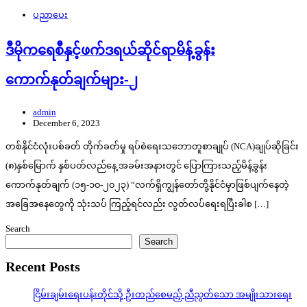
ပညာပေး
ဒီမိုကရေစီနှင့်ဖက်ဒရယ်ဆိုင်ရာမိန့်ခွန်း
ကောက်နုတ်ချက်များ-၂
admin
December 6, 2023
တစ်နိုင်ငံလုံးပစ်ခတ် တိုက်ခတ်မှု ရပ်စဲရေးသဘောတူစာချုပ် (NCA)ချုပ်ဆိုခြင်း
(၈)နှစ်မြောက် နှစ်ပတ်လည်နေ့ အခမ်းအနားတွင် ပြောကြားသည့်မိန့်ခွန်း
ကောက်နုတ်ချက် (၁၅-၁၀-၂၀၂၃) “လက်ရှိကျွန်တော်တို့နိုင်ငံမှာဖြစ်ပျက်နေတဲ့
အခြေအနေတွေကို သုံးသပ် ကြည့်ရင်လည်း လွတ်လပ်ရေးရပြီးခါစ […]
Search
Search
Recent Posts
ငြိမ်းချမ်းရေးပန်းတိုင်သို့ ဦးတည်စေမည့် ညီညွတ်သော အမျိုးသားရေး