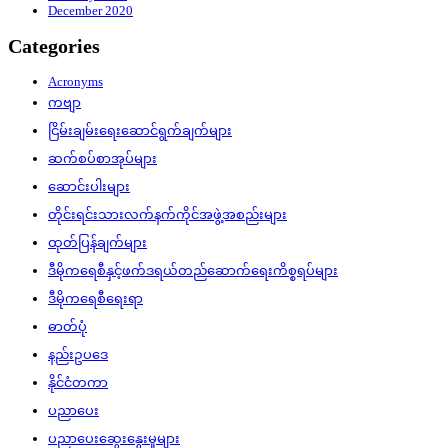
December 2020
Categories
Acronyms
ကဗျာ
ငြိမ်းချမ်းရေးဆောင်ရွက်ချက်များ
ဆက်စပ်စာအုပ်များ
ဆောင်းပါးများ
တိုင်းရင်းသားလက်နက်ကိုင်အဖွဲ့အစည်းများ
ထုတ်ပြန်ချက်များ
ဒီမိုကရေစီနှင့်ဖက်ဒရယ်တည်ဆောက်‌ရေးကိစ္စရပ်များ
ဒီမိုကရေစီရေးရာ
ဓာတ်ပုံ
နည်းဥပဒေ
နိုင်ငံတကာ
ပညာပေး
ပညာပေးဆွေးနွေးမှုများ