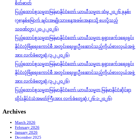
စိတ်ဓာတ်
ပြည်ထောင်စုသမ္မတမြန်မာနိုင်ငံတော် ယာယီသမ္မတ ထံမှ ၂၀၂၆ ခုနှစ်၊
(၇၈)နှစ်မြောက် ချင်းအမျိုးသားနေ့အခမ်းအနားသို့ ပေးပို့သည့်
သဝဏ်လွှာ (၂၀-၂-၂၀၂၆)
ပြည်ထောင်စုသမ္မတမြန်မာနိုင်ငံတော် ယာယီသမ္မတ ရုရှားဖက်ဒရေးရှင်း
နိုင်ငံလုံခြုံရေးကောင်စီ အတွင်းရေးမှူးဦးဆောင်သည့်ကိုယ်စားလှယ်အဖွဲ့
အား လက်ခံတွေ့ဆုံ (၃-၂-၂၀၂၆)
ပြည်ထောင်စုသမ္မတမြန်မာနိုင်ငံတော် ယာယီသမ္မတ ရုရှားဖက်ဒရေးရှင်း
နိုင်ငံလုံခြုံရေးကောင်စီ အတွင်းရေးမှူးဦးဆောင်သည့်ကိုယ်စားလှယ်အဖွဲ့
အား လက်ခံတွေ့ဆုံ (၃-၂-၂၀၂၆)
ပြည်ထောင်စုသမ္မတမြန်မာနိုင်ငံတော် ယာယီသမ္မတ မြန်မာနိုင်ငံဆိုင်ရာ
ထိုင်းနိုင်ငံသံအမတ်ကြီးအား လက်ခံတွေ့ဆုံ (၂၆-၁-၂၀၂၆)
Archives
March 2026
February 2026
January 2026
December 2025