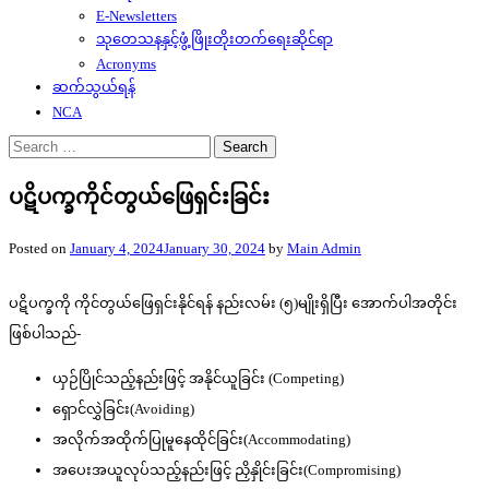
E-Newsletters
သုတေသနနှင့်ဖွံ့ဖြိုးတိုးတက်ရေးဆိုင်ရာ
Acronyms
ဆက်သွယ်ရန်
NCA
Search
for:
ပဋိပက္ခကိုင်တွယ်ဖြေရှင်းခြင်း
Posted on
January 4, 2024
January 30, 2024
by
Main Admin
ပဋိပက္ခကို ကိုင်တွယ်ဖြေရှင်းနိုင်ရန် နည်းလမ်း (၅)မျိုးရှိပြီး အောက်ပါအတိုင်း
ဖြစ်ပါသည်-
ယှဉ်ပြိုင်သည့်နည်းဖြင့် အနိုင်ယူခြင်း (Competing)
ရှောင်လွှဲခြင်း(Avoiding)
အလိုက်အထိုက်ပြုမူနေထိုင်ခြင်း(Accommodating)
အပေးအယူလုပ်သည့်နည်းဖြင့် ညှိနှိုင်းခြင်း(Compromising)