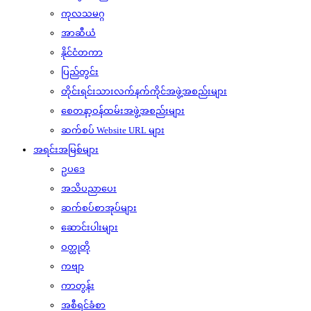
ကုလသမဂ္ဂ
အာဆီယံ
နိုင်ငံတကာ
ပြည်တွင်း
တိုင်းရင်းသားလက်နက်ကိုင်အဖွဲ့အစည်းများ
စေတနာ့ဝန်ထမ်းအဖွဲ့အစည်းများ
ဆက်စပ် Website URL များ
အရင်းအမြစ်များ
ဥပဒေ
အသိပညာပေး
ဆက်စပ်စာအုပ်များ
ဆောင်းပါးများ
ဝတ္ထုတို
ကဗျာ
ကာတွန်း
အစီရင်ခံစာ