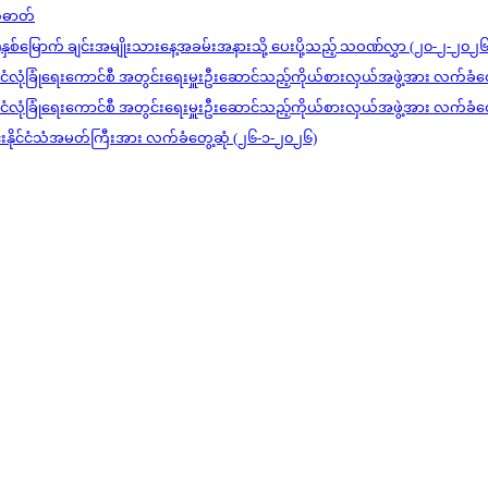
တ်ဓာတ်
)နှစ်မြောက် ချင်းအမျိုးသားနေ့အခမ်းအနားသို့ ပေးပို့သည့် သဝဏ်လွှာ (၂၀-၂-၂၀၂၆
င်ငံလုံခြုံရေးကောင်စီ အတွင်းရေးမှူးဦးဆောင်သည့်ကိုယ်စားလှယ်အဖွဲ့အား လက်ခံတ
င်ငံလုံခြုံရေးကောင်စီ အတွင်းရေးမှူးဦးဆောင်သည့်ကိုယ်စားလှယ်အဖွဲ့အား လက်ခံတ
ုင်းနိုင်ငံသံအမတ်ကြီးအား လက်ခံတွေ့ဆုံ (၂၆-၁-၂၀၂၆)