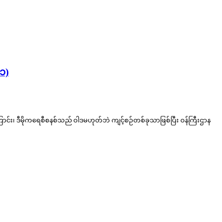
၁)
ြောင်း၊ ဒီမိုကရေစီစနစ်သည် ဝါဒမဟုတ်ဘဲ ကျင့်စဉ်တစ်ခုသာဖြစ်ပြီး ဝန်ကြီးဌာန