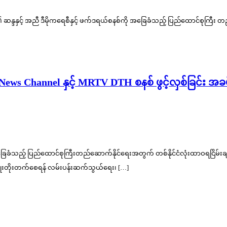
း၏ ဆန္ဒနှင့် အညီ ဒီမိုကရေစီနှင့် ဖက်ဒရယ်စနစ်ကို အခြေခံသည့် ပြည်ထောင်စုကြီး 
TV News Channel နှင့် MRTV DTH စနစ် ဖွင့်လှစ်ခြင်း
ံသည့် ပြည်ထောင်စုကြီးတည်ဆောက်နိုင်ရေးအတွက် တစ်နိုင်ငံလုံးထာဝရငြိမ်းချမ်းရေ
ွံ့ဖြိုးတိုးတက်စေရန် လမ်းပန်းဆက်သွယ်ရေး၊ […]