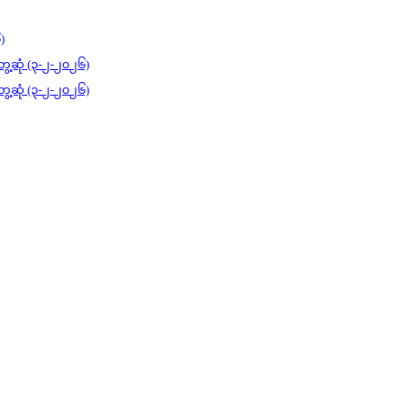
)
ွေ့ဆုံ (၃-၂-၂၀၂၆)
ွေ့ဆုံ (၃-၂-၂၀၂၆)