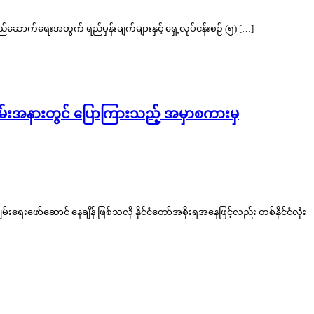
တည်ဆောက်ရေးအတွက် ရည်မှန်းချက်များနှင့် ရှေ့လုပ်ငန်းစဉ် (၅) […]
 အခမ်းအနားတွင် ပြောကြားသည့် အမှာစကားမှ
းဖော်ဆောင် နေချိန် ဖြစ်သလို နိုင်ငံတော်အစိုးရအနေဖြင့်လည်း တစ်နိုင်ငံလုံး