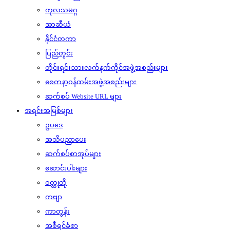
ကုလသမဂ္ဂ
အာဆီယံ
နိုင်ငံတကာ
ပြည်တွင်း
တိုင်းရင်းသားလက်နက်ကိုင်အဖွဲ့အစည်းများ
စေတနာ့ဝန်ထမ်းအဖွဲ့အစည်းများ
ဆက်စပ် Website URL များ
အရင်းအမြစ်များ
ဥပဒေ
အသိပညာပေး
ဆက်စပ်စာအုပ်များ
ဆောင်းပါးများ
ဝတ္ထုတို
ကဗျာ
ကာတွန်း
အစီရင်ခံစာ