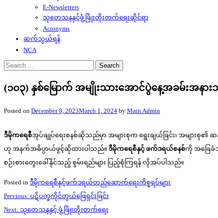
E-Newsletters
သုတေသနနှင့်ဖွံ့ဖြိုးတိုးတက်ရေးဆိုင်ရာ
Acronyms
ဆက်သွယ်ရန်
NCA
Search
for:
(၁၀၃) နှစ်မြောက် အမျိုးသားအောင်ပွဲနေ့အခမ်းအနား
Posted on
December 8, 2023
March 1, 2024
by
Main Admin
ဒီမိုကရေစီ
အုပ်ချုပ်ရေးစနစ်ဆိုသည်မှာ အများစုက ရွေးချယ်ခြင်း၊ အများစု၏ ဆန္ဒက
ဟု အနက်အဓိပ္ပာယ်ဖွင့်ဆိုထားပါသည်။
ဒီမိုကရေစီနှင့် ဖက်ဒရယ်စနစ်
ကို အခြေခ
စဉ်းစားတွေးခေါ်နိုင်သည့် စွမ်းရည်များ ပြည့်စုံကြရန် လိုအပ်ပါသည်။
Posted in
ဒီမိုကရေစီနှင့်ဖက်ဒရယ်တည်ဆောက်‌ရေးကိစ္စရပ်များ
Post
Previous:
ပဋိပက္ခကိုင်တွယ်ဖြေရှင်းခြင်း
navigation
Next:
သုတေသနနှင့် ဖွံ့ဖြိုးတိုးတက်ရေး