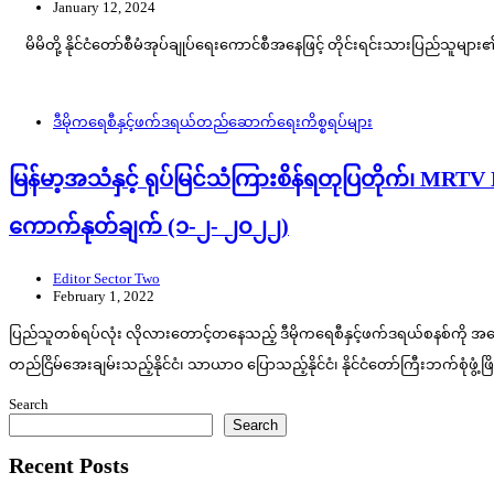
January 12, 2024
မိမိတို့ နိုင်ငံတော်စီမံအုပ်ချုပ်ရေးကောင်စီအနေဖြင့် တိုင်းရင်းသားပြည်သူမျာ
ဒီမိုကရေစီနှင့်ဖက်ဒရယ်တည်ဆောက်‌ရေးကိစ္စရပ်များ
မြန်မာ့အသံနှင့် ရုပ်မြင်သံကြားစိန်ရတုပြတိုက်၊ MR
ကောက်နုတ်ချက် (၁-၂- ၂၀၂၂)
Editor Sector Two
February 1, 2022
ပြည်သူတစ်ရပ်လုံး လိုလားတောင့်တနေသည့် ဒီမိုကရေစီနှင့်ဖက်ဒရယ်စနစ်ကို အခြေခ
တည်ငြိမ်အေးချမ်းသည့်နိုင်ငံ၊ သာယာဝ ပြောသည့်နိုင်ငံ၊ နိုင်ငံတော်ကြီးဘက်စုံဖ
Search
Search
Recent Posts