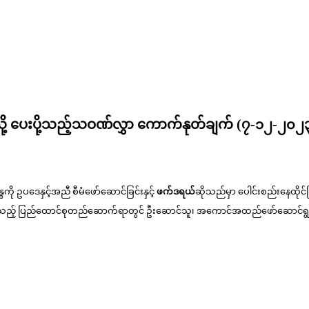
သို့ ပေးပို့သည့်သဝဏ်လွှာ ကောက်နုတ်ချက် (၇-၁၂-၂၀၂
ို ဥပဒေနှင့်အညီ စီမံဖော်ဆောင်ခြင်းနှင့်
ဖက်ဒရယ်
ဆိုသည်မှာ ပေါင်းစည်းနေထိုင်ခ
ံသည့် ပြည်ထောင်စုတည်ဆောက်ရာတွင် ဦးဆောင်သူ၊ အကောင်အထည်ဖော်ဆောင်ရွ