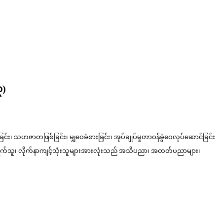
၃)
ြင်း၊ သဟဇာတဖြစ်ခြင်း၊ မျှဝေခံစားခြင်း၊ အုပ်ချုပ်မှုတာဝန်ခွဲဝေလုပ်ဆောင်ခြင်း
က်သူ၊ လိုက်နာကျင့်သုံးသူများအားလုံးသည် အသိပညာ၊ အတတ်ပညာများ၊