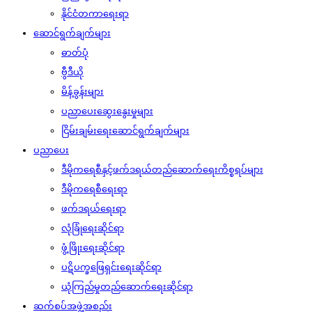
နိုင်ငံတကာရေးရာ
ဆောင်ရွက်ချက်များ
ဓာတ်ပုံ
ဗွီဒီယို
မိန့်ခွန်းများ
ပညာပေးဆွေးနွေးမှုများ
ငြိမ်းချမ်းရေးဆောင်ရွက်ချက်များ
ပညာပေး
ဒီမိုကရေစီနှင့်ဖက်ဒရယ်တည်ဆောက်‌ရေးကိစ္စရပ်များ
ဒီမိုကရေစီရေးရာ
ဖက်ဒရယ်ရေးရာ
လုံခြုံရေးဆိုင်ရာ
ဖွံ့ဖြိုးရေးဆိုင်ရာ
ပဋိပက္ခဖြေရှင်းရေးဆိုင်ရာ
ယုံကြည်မှုတည်ဆောက်ရေးဆိုင်ရာ
ဆက်စပ်အဖွဲ့အစည်း