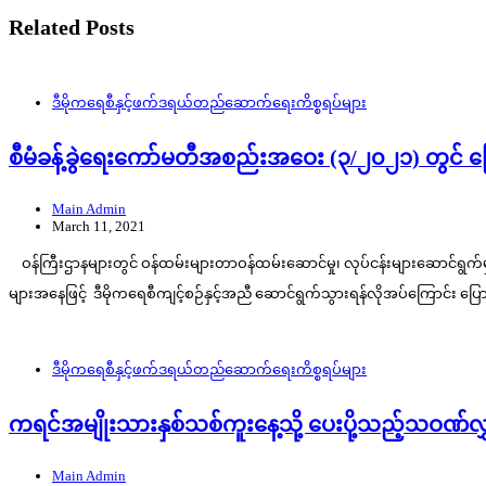
Related Posts
ဒီမိုကရေစီနှင့်ဖက်ဒရယ်တည်ဆောက်‌ရေးကိစ္စရပ်များ
စီမံခန့်ခွဲရေးကော်မတီအစည်းအဝေး (၃/၂၀၂၁) တွင်
Main Admin
March 11, 2021
ဝန်ကြီးဌာနများတွင် ဝန်ထမ်းများတာဝန်ထမ်းဆောင်မှု၊ လုပ်ငန်းများဆောင်ရွက်မှ
များအနေဖြင့် ဒီမိုကရေစီကျင့်စဉ်နှင့်အညီ ဆောင်ရွက်သွားရန်လိုအပ်ကြောင်း ပ
ဒီမိုကရေစီနှင့်ဖက်ဒရယ်တည်ဆောက်‌ရေးကိစ္စရပ်များ
ကရင်အမျိုးသားနှစ်သစ်ကူးနေ့သို့ ပေးပို့သည့်သဝဏ်
Main Admin