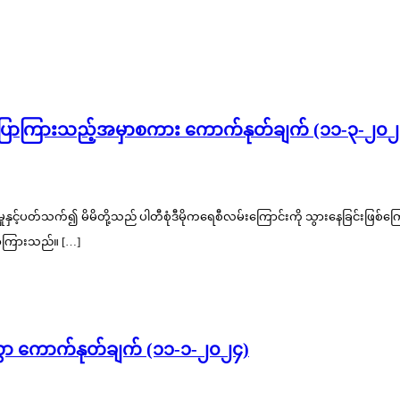
 ပြောကြားသည့်အမှာစကား ကောက်နုတ်ချက် (၁၁-၃-၂၀၂
ုနှင့်ပတ်သက်၍ မိမိတို့သည် ပါတီစုံဒီမိုကရေစီလမ်းကြောင်းကို သွားနေခြင်းဖြစ်က
ြောကြားသည်။ […]
လွှာ ကောက်နုတ်ချက် (၁၁-၁-၂၀၂၄)