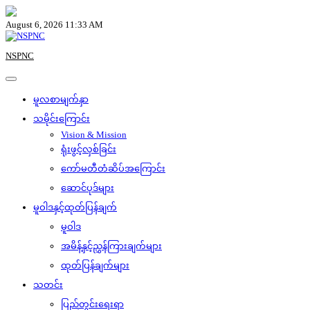
Skip
to
August 6, 2026 11:33 AM
content
NSPNC
မူလစာမျက်နှာ
သမိုင်းကြောင်း
Vision & Mission
ရုံးဖွင့်လှစ်ခြင်း
ကော်မတီတံဆိပ်အကြောင်း
ဆောင်ပုဒ်များ
မူဝါဒနှင့်ထုတ်ပြန်ချက်
မူဝါဒ
အမိန့်နှင့်ညွှန်ကြားချက်များ
ထုတ်ပြန်ချက်များ
သတင်း
ပြည်တွင်းရေးရာ