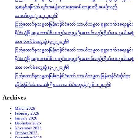
(၇၈)နှစ်မြောက် ချင်းအမျိုးသားနေ့အခမ်းအနားသို့ ပေးပို့သည့်
သဝဏ်လွှာ (၂၀-၂-၂၀၂၆)
ပြည်ထောင်စုသမ္မတမြန်မာနိုင်ငံတော် ယာယီသမ္မတ ရုရှားဖက်ဒရေးရှင်း
နိုင်ငံလုံခြုံရေးကောင်စီ အတွင်းရေးမှူးဦးဆောင်သည့်ကိုယ်စားလှယ်အဖွဲ့
အား လက်ခံတွေ့ဆုံ (၃-၂-၂၀၂၆)
ပြည်ထောင်စုသမ္မတမြန်မာနိုင်ငံတော် ယာယီသမ္မတ ရုရှားဖက်ဒရေးရှင်း
နိုင်ငံလုံခြုံရေးကောင်စီ အတွင်းရေးမှူးဦးဆောင်သည့်ကိုယ်စားလှယ်အဖွဲ့
အား လက်ခံတွေ့ဆုံ (၃-၂-၂၀၂၆)
ပြည်ထောင်စုသမ္မတမြန်မာနိုင်ငံတော် ယာယီသမ္မတ မြန်မာနိုင်ငံဆိုင်ရာ
ထိုင်းနိုင်ငံသံအမတ်ကြီးအား လက်ခံတွေ့ဆုံ (၂၆-၁-၂၀၂၆)
Archives
March 2026
February 2026
January 2026
December 2025
November 2025
October 2025
September 2025