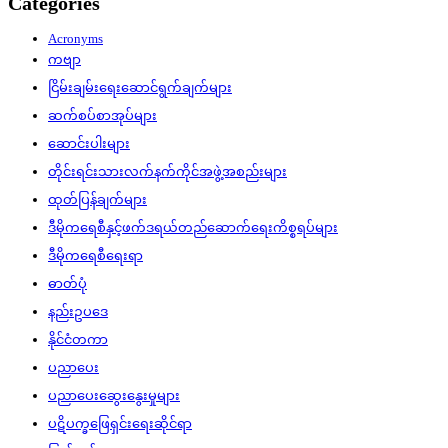
Categories
Acronyms
ကဗျာ
ငြိမ်းချမ်းရေးဆောင်ရွက်ချက်များ
ဆက်စပ်စာအုပ်များ
ဆောင်းပါးများ
တိုင်းရင်းသားလက်နက်ကိုင်အဖွဲ့အစည်းများ
ထုတ်ပြန်ချက်များ
ဒီမိုကရေစီနှင့်ဖက်ဒရယ်တည်ဆောက်‌ရေးကိစ္စရပ်များ
ဒီမိုကရေစီရေးရာ
ဓာတ်ပုံ
နည်းဥပဒေ
နိုင်ငံတကာ
ပညာပေး
ပညာပေးဆွေးနွေးမှုများ
ပဋိပက္ခဖြေရှင်းရေးဆိုင်ရာ