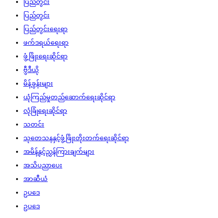
ပြည်တွင်း
ပြည်တွင်း
ပြည်တွင်းရေးရာ
ဖက်ဒရယ်ရေးရာ
ဖွံ့ဖြိုးရေးဆိုင်ရာ
ဗွီဒီယို
မိန့်ခွန်းများ
ယုံကြည်မှုတည်ဆောက်ရေးဆိုင်ရာ
လုံခြုံရေးဆိုင်ရာ
သတင်း
သုတေသနနှင့်ဖွံ့ဖြိုးတိုးတက်ရေးဆိုင်ရာ
အမိန့်နှင့်ညွှန်ကြားချက်များ
အသိပညာပေး
အာဆီယံ
ဥပဒေ
ဥပဒေ