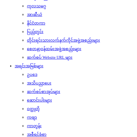
ကုလသမဂ္ဂ
အာဆီယံ
နိုင်ငံတကာ
ပြည်တွင်း
တိုင်းရင်းသားလက်နက်ကိုင်အဖွဲ့အစည်းများ
စေတနာ့ဝန်ထမ်းအဖွဲ့အစည်းများ
ဆက်စပ် Website URL များ
အရင်းအမြစ်များ
ဥပဒေ
အသိပညာပေး
ဆက်စပ်စာအုပ်များ
ဆောင်းပါးများ
ဝတ္ထုတို
ကဗျာ
ကာတွန်း
အစီရင်ခံစာ