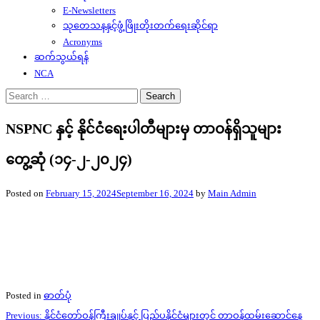
E-Newsletters
သုတေသနနှင့်ဖွံ့ဖြိုးတိုးတက်ရေးဆိုင်ရာ
Acronyms
ဆက်သွယ်ရန်
NCA
Search
for:
NSPNC နှင့် နိုင်ငံရေးပါတီများမှ တာဝန်ရှိသူများ
တွေ့ဆုံ (၁၄-၂-၂၀၂၄)
Posted on
February 15, 2024
September 16, 2024
by
Main Admin
Posted in
ဓာတ်ပုံ
Post
Previous:
နိုင်ငံတော်ဝန်ကြီးချုပ်နှင့် ပြည်ပနိုင်ငံများတွင် တာဝန်ထမ်းဆောင်နေ