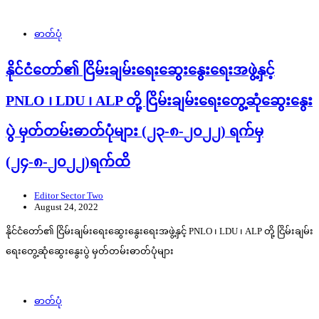
ဓာတ်ပုံ
နိုင်ငံတော်၏ ငြိမ်းချမ်းရေးဆွေးနွေးရေးအဖွဲ့နှင့်
PNLO ၊ LDU ၊ ALP တို့ ငြိမ်းချမ်းရေးတွေ့ဆုံဆွေးနွေး
ပွဲ မှတ်တမ်းဓာတ်ပုံများ (၂၃-၈-၂၀၂၂) ရက်မှ
(၂၄-၈-၂၀၂၂)ရက်ထိ
Editor Sector Two
August 24, 2022
နိုင်ငံတော်၏ ငြိမ်းချမ်းရေးဆွေးနွေးရေးအဖွဲ့နှင့် PNLO ၊ LDU ၊ ALP တို့ ငြိမ်းချမ်း
ရေးတွေ့ဆုံဆွေးနွေးပွဲ မှတ်တမ်းဓာတ်ပုံများ
ဓာတ်ပုံ