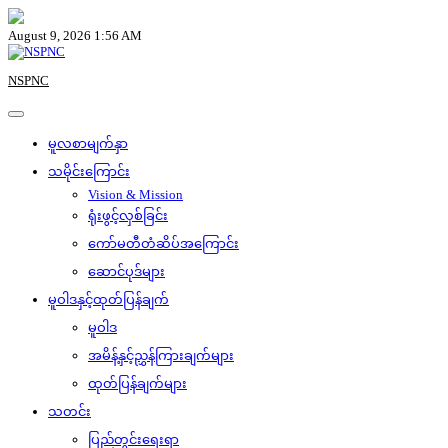
Skip
to
August 9, 2026 1:56 AM
content
NSPNC
မူလစာမျက်နှာ
သမိုင်းကြောင်း
Vision & Mission
ရုံးဖွင့်လှစ်ခြင်း
ကော်မတီတံဆိပ်အကြောင်း
ဆောင်ပုဒ်များ
မူဝါဒနှင့်ထုတ်ပြန်ချက်
မူဝါဒ
အမိန့်နှင့်ညွှန်ကြားချက်များ
ထုတ်ပြန်ချက်များ
သတင်း
ပြည်တွင်းရေးရာ