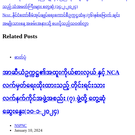
navigation
သည့် သံအမတ်ကြီးများ တွေ့ဆုံ (၁၄-၂-၂၀၂၄)
Next:
နိုင်ငံတော်စီမံအုပ်ချုပ်ရေးကောင်စီဥက္ကဋ္ဌထံမှ (၇၆)နှစ်မြောက် ချင်း
အမျိုးသားနေ့ အခမ်းအနားသို့ ပေးပို့သည့်သဝဏ်လွှာ
Related Posts
ဓာတ်ပုံ
အာဆီယံဥက္ကဋ္ဌ၏အထူးကိုယ်စားလှယ် နှင့် NCA
လက်မှတ်ရေးထိုးထားသည့် တိုင်းရင်းသား
လက်နက်ကိုင်အဖွဲ့အစည်း (၇) ဖွဲ့တို့ တွေ့ဆုံ
ဆွေးနွေး(၁၀-၁-၂၀၂၄)
NSPNC
January 10, 2024