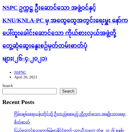
NSPC ဥက္ကဋ္ဌ ဦးဆောင်သော အဖွဲ့ဝင်နှင့်
KNU/KNLA-PC မှ အထွေထွေအတွင်းရေးမှူး နော်က
ပေါ်ထူးခေါင်းဆောင်သော ကိုယ်စားလှယ်အဖွဲ့တို့
တွေ့ဆုံဆွေးနွေးစဉ်မှတ်တမ်းဓာတ်ပုံ
များ(၂၆-၄-၂၀၂၁)
NSPNC
April 26, 2021
Search
Search
Recent Posts
ငြိမ်းချမ်းရေးပန်းတိုင်သို့ ဦးတည်စေမည့် ညီညွတ်သော အမျိုးသားရေး
စိတ်ဓာတ်
ပြည်ထောင်စုသမ္မတမြန်မာနိုင်ငံတော် ယာယီသမ္မတ ထံမှ ၂၀၂၆ ခုနှစ်၊