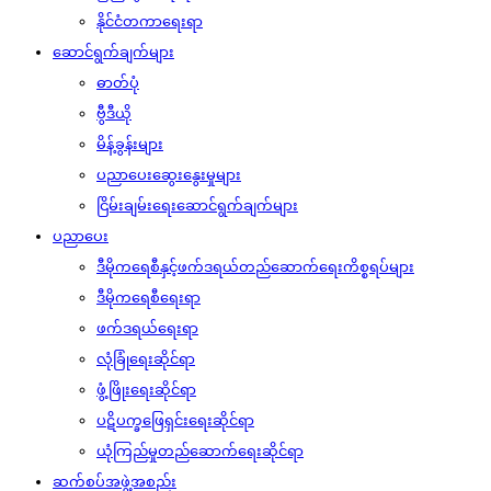
နိုင်ငံတကာရေးရာ
ဆောင်ရွက်ချက်များ
ဓာတ်ပုံ
ဗွီဒီယို
မိန့်ခွန်းများ
ပညာပေးဆွေးနွေးမှုများ
ငြိမ်းချမ်းရေးဆောင်ရွက်ချက်များ
ပညာပေး
ဒီမိုကရေစီနှင့်ဖက်ဒရယ်တည်ဆောက်‌ရေးကိစ္စရပ်များ
ဒီမိုကရေစီရေးရာ
ဖက်ဒရယ်ရေးရာ
လုံခြုံရေးဆိုင်ရာ
ဖွံ့ဖြိုးရေးဆိုင်ရာ
ပဋိပက္ခဖြေရှင်းရေးဆိုင်ရာ
ယုံကြည်မှုတည်ဆောက်ရေးဆိုင်ရာ
ဆက်စပ်အဖွဲ့အစည်း