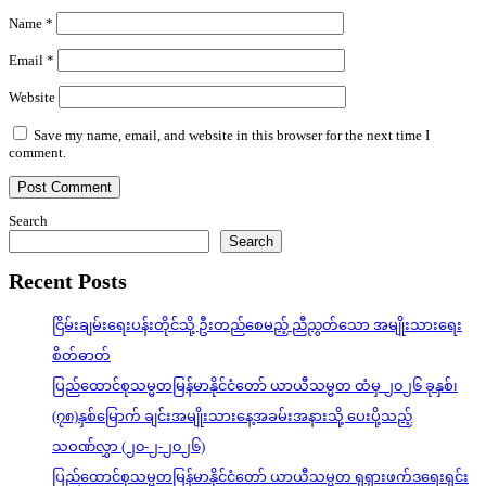
Name
*
Email
*
Website
Save my name, email, and website in this browser for the next time I
comment.
Search
Search
Recent Posts
ငြိမ်းချမ်းရေးပန်းတိုင်သို့ ဦးတည်စေမည့် ညီညွတ်သော အမျိုးသားရေး
စိတ်ဓာတ်
ပြည်ထောင်စုသမ္မတမြန်မာနိုင်ငံတော် ယာယီသမ္မတ ထံမှ ၂၀၂၆ ခုနှစ်၊
(၇၈)နှစ်မြောက် ချင်းအမျိုးသားနေ့အခမ်းအနားသို့ ပေးပို့သည့်
သဝဏ်လွှာ (၂၀-၂-၂၀၂၆)
ပြည်ထောင်စုသမ္မတမြန်မာနိုင်ငံတော် ယာယီသမ္မတ ရုရှားဖက်ဒရေးရှင်း