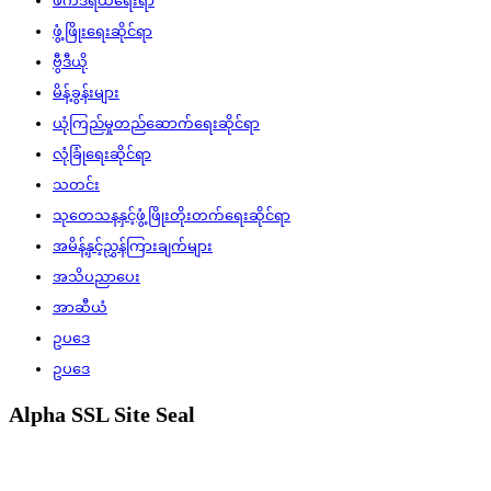
ဖက်ဒရယ်ရေးရာ
ဖွံ့ဖြိုးရေးဆိုင်ရာ
ဗွီဒီယို
မိန့်ခွန်းများ
ယုံကြည်မှုတည်ဆောက်ရေးဆိုင်ရာ
လုံခြုံရေးဆိုင်ရာ
သတင်း
သုတေသနနှင့်ဖွံ့ဖြိုးတိုးတက်ရေးဆိုင်ရာ
အမိန့်နှင့်ညွှန်ကြားချက်များ
အသိပညာပေး
အာဆီယံ
ဥပဒေ
ဥပဒေ
Alpha SSL Site Seal