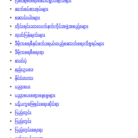
ငြိမ်းချမ်းရေးဆောင်ရွက်ချက်များ
ဆက်စပ်စာအုပ်များ
ဆောင်းပါးများ
တိုင်းရင်းသားလက်နက်ကိုင်အဖွဲ့အစည်းများ
ထုတ်ပြန်ချက်များ
ဒီမိုကရေစီနှင့်ဖက်ဒရယ်တည်ဆောက်‌ရေးကိစ္စရပ်များ
ဒီမိုကရေစီရေးရာ
ဓာတ်ပုံ
နည်းဥပဒေ
နိုင်ငံတကာ
ပညာပေး
ပညာပေးဆွေးနွေးမှုများ
ပဋိပက္ခဖြေရှင်းရေးဆိုင်ရာ
ပြည်တွင်း
ပြည်တွင်း
ပြည်တွင်းရေးရာ