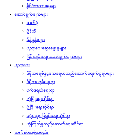
နိုင်ငံတကာရေးရာ
ဆောင်ရွက်ချက်များ
ဓာတ်ပုံ
ဗွီဒီယို
မိန့်ခွန်းများ
ပညာပေးဆွေးနွေးမှုများ
ငြိမ်းချမ်းရေးဆောင်ရွက်ချက်များ
ပညာပေး
ဒီမိုကရေစီနှင့်ဖက်ဒရယ်တည်ဆောက်‌ရေးကိစ္စရပ်များ
ဒီမိုကရေစီရေးရာ
ဖက်ဒရယ်ရေးရာ
လုံခြုံရေးဆိုင်ရာ
ဖွံ့ဖြိုးရေးဆိုင်ရာ
ပဋိပက္ခဖြေရှင်းရေးဆိုင်ရာ
ယုံကြည်မှုတည်ဆောက်ရေးဆိုင်ရာ
ဆက်စပ်အဖွဲ့အစည်း