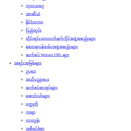
ကုလသမဂ္ဂ
အာဆီယံ
နိုင်ငံတကာ
ပြည်တွင်း
တိုင်းရင်းသားလက်နက်ကိုင်အဖွဲ့အစည်းများ
စေတနာ့ဝန်ထမ်းအဖွဲ့အစည်းများ
ဆက်စပ် Website URL များ
အရင်းအမြစ်များ
ဥပဒေ
အသိပညာပေး
ဆက်စပ်စာအုပ်များ
ဆောင်းပါးများ
ဝတ္ထုတို
ကဗျာ
ကာတွန်း
အစီရင်ခံစာ