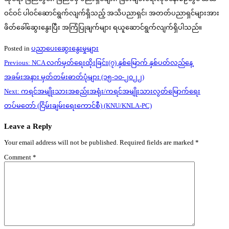
ဝင်ဝင် ပါဝင်ဆောင်ရွက်လျက်ရှိသည့် အသိပညာရှင်၊ အတတ်ပညာရှင်များအား
ဖိတ်ခေါ်ဆွေးနွေးပြီး အကြံပြုချက်များ ရယူဆောင်ရွက်လျက်ရှိပါသည်။
Posted in
ပညာပေးဆွေးနွေးမှုများ
Post
Previous:
NCA လက်မှတ်ရေးထိုးခြင်း(၇) နှစ်မြောက် နှစ်ပတ်လည်နေ့
navigation
အခမ်းအနား မှတ်တမ်းဓာတ်ပုံများ (၁၅-၁၀-၂၀၂၂)
Next:
ကရင်အမျိုးသားအစည်းအရုံး/ကရင်အမျိုးသားလွတ်မြောက်ရေး
တပ်မတော် (ငြိမ်းချမ်းရေးကောင်စီ) (KNU/KNLA-PC)
Leave a Reply
Your email address will not be published.
Required fields are marked
*
Comment
*