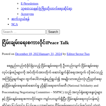
E-Newsletters
သုတေသနနှင့်ဖွံ့ဖြိုးတိုးတက်ရေးဆိုင်ရာ
Acronyms
ဆက်သွယ်ရန်
NCA
Search
for:
ငြိမ်းချမ်းရေးစကားဝိုင်းPeace Talk
Posted on
December 18, 2023
January 31, 2024
by
Editor Sector Two
ရေရှည်တည်တံ့ခိုင်မြဲသည့် ငြိမ်းချမ်းရေးကို ဦးတည်လျက် ငြိမ်းချမ်းရေး
လုပ်ငန်းစဉ်များကို အင်တိုက်အားတိုက် ဆောင်ရွက်နိုင်ရေးအတွက် လိုအပ်သည့်
အကြံပြုချက်များ ထွက်ပေါ်လာရန်ရည်ရွယ်၍ အမျိုးသားစည်းလုံးညီညွတ်ရေး
နှင့်ငြိမ်းချမ်းရေးဖော်ဆောင်မှု ညှိနှိုင်းရေးကော်မတီ (National Solidarity and
Peacemaking Negotiating Committee – NSPNC) သည် အလုပ်ရုံဆွေးနွေးပွဲများ
နှင့် ငြိမ်းချမ်းရေးစကားဝိုင်းများ ကျင်းပလျက်ရှိပြီး ငြိမ်းချမ်းရေးလုပ်ငန်းစဉ်
ဆိုင်ရာ ပြည်တွင်း၊ ပြည်ပမှ ပညာရှင်များ၊ ငြိမ်းချမ်းရေးလုပ်ငန်းစဉ်တွင် ထဲထဲ