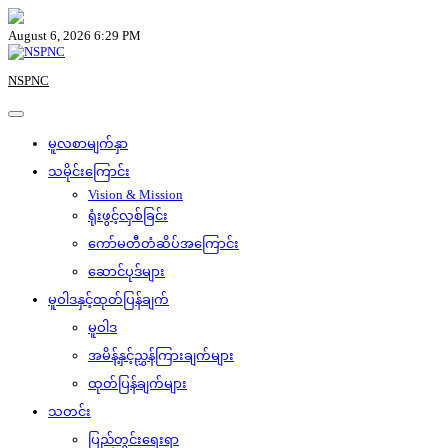
Skip
to
August 6, 2026 6:29 PM
content
NSPNC
မူလစာမျက်နှာ
သမိုင်းကြောင်း
Vision & Mission
ရုံးဖွင့်လှစ်ခြင်း
ကော်မတီတံဆိပ်အကြောင်း
ဆောင်ပုဒ်များ
မူဝါဒနှင့်ထုတ်ပြန်ချက်
မူဝါဒ
အမိန့်နှင့်ညွှန်ကြားချက်များ
ထုတ်ပြန်ချက်များ
သတင်း
ပြည်တွင်းရေးရာ