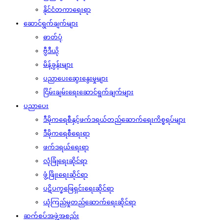
နိုင်ငံတကာရေးရာ
ဆောင်ရွက်ချက်များ
ဓာတ်ပုံ
ဗွီဒီယို
မိန့်ခွန်းများ
ပညာပေးဆွေးနွေးမှုများ
ငြိမ်းချမ်းရေးဆောင်ရွက်ချက်များ
ပညာပေး
ဒီမိုကရေစီနှင့်ဖက်ဒရယ်တည်ဆောက်‌ရေးကိစ္စရပ်များ
ဒီမိုကရေစီရေးရာ
ဖက်ဒရယ်ရေးရာ
လုံခြုံရေးဆိုင်ရာ
ဖွံ့ဖြိုးရေးဆိုင်ရာ
ပဋိပက္ခဖြေရှင်းရေးဆိုင်ရာ
ယုံကြည်မှုတည်ဆောက်ရေးဆိုင်ရာ
ဆက်စပ်အဖွဲ့အစည်း