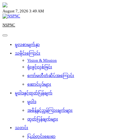
Skip
to
August 7, 2026 3:49 AM
content
NSPNC
မူလစာမျက်နှာ
သမိုင်းကြောင်း
Vision & Mission
ရုံးဖွင့်လှစ်ခြင်း
ကော်မတီတံဆိပ်အကြောင်း
ဆောင်ပုဒ်များ
မူဝါဒနှင့်ထုတ်ပြန်ချက်
မူဝါဒ
အမိန့်နှင့်ညွှန်ကြားချက်များ
ထုတ်ပြန်ချက်များ
သတင်း
ပြည်တွင်းရေးရာ