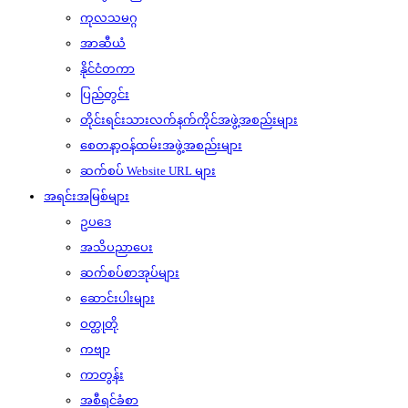
ကုလသမဂ္ဂ
အာဆီယံ
နိုင်ငံတကာ
ပြည်တွင်း
တိုင်းရင်းသားလက်နက်ကိုင်အဖွဲ့အစည်းများ
စေတနာ့ဝန်ထမ်းအဖွဲ့အစည်းများ
ဆက်စပ် Website URL များ
အရင်းအမြစ်များ
ဥပဒေ
အသိပညာပေး
ဆက်စပ်စာအုပ်များ
ဆောင်းပါးများ
ဝတ္ထုတို
ကဗျာ
ကာတွန်း
အစီရင်ခံစာ