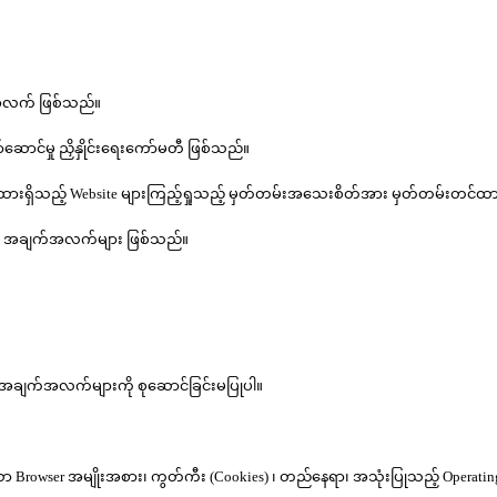
်အလက် ဖြစ်သည်။
်ဆောင်မှု ညှိနှိုင်းရေးကော်မတီ ဖြစ်သည်။
်သွင်းထားရှိသည့် Website များကြည့်ရှုသည့် မှတ်တမ်းအသေးစိတ်အား မှတ်တမ်းတင
်တာ အချက်အလက်များ ဖြစ်သည်။
်အချက်အလက်များကို စုဆောင်ခြင်းမပြုပါ။
 Browser အမျိုးအစား၊ ကွတ်ကီး (Cookies) ၊ တည်နေရာ၊ အသုံးပြုသည့် Operati