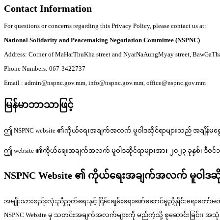
Contact Information
For questions or concerns regarding this Privacy Policy, please contact us at:
National Solidarity and Peacemaking Negotiation Committee (NSPNC)
Address: Corner of MaHarThuKha street and NyarNaAungMyay street, BawGaThat
Phone Numbers: 067-3422737
Email : admin@nspnc.gov.mm, info@nspnc.gov.mm, office@nspnc.gov.mm
မြန်မာဘာသာဖြင့်
ဤ NSPNC website ၏ကိုယ်ရေးအချက်အလက် မူဝါဒဆိုင်ရာများသည် အချိန်မရွေး 
ဤ website ၏ကိုယ်ရေးအချက်အလက် မူဝါဒဆိုင်ရာများအား ၂၀၂၃ ခုနှစ်၊ ဒီဇင
NSPNC Website ၏ ကိုယ်ရေးအချက်အလက် မူဝါဒဆို
အမျိုးသားစည်းလုံးညီညွတ်ရေးနှင့် ငြိမ်းချမ်းရေးဖော်ဆောင်မှုညှိနှိုင်းရ
NSPNC Website မှ သတင်းအချက်အလက်များကို မည်ကဲ့သို့ စုဆောင်းခြင်း၊ အသုံး