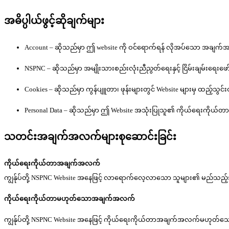
အဓိပ္ပါယ်ဖွင့်ဆိုချက်များ
Account – ဆိုသည်မှာ ဤ website ကို ဝင်ရောက်ရန် လိုအပ်သော အချက
NSPNC – ဆိုသည်မှာ အမျိုးသားစည်းလုံးညီညွတ်ရေးနှင့် ငြိမ်းချမ်းရေးဖော
Cookies – ဆိုသည်မှာ ကွန်ပျူတာ၊ ဖုန်းများတွင် Website များမှ ထည့
Personal Data – ဆိုသည်မှာ ဤ Website အသုံးပြုသူ၏ ကိုယ်ရေးကိုယ
သတင်းအချက်အလက်များစုဆောင်းခြင်း
ကိုယ်ရေးကိုယ်တာအချက်အလက်
ကျွန်ုပ်တို့ NSPNC Website အနေဖြင့် လာရောက်လေ့လာသော သူများ၏ မည်သည့
ကိုယ်‌ရေးကိုယ်တာမဟုတ်သောအချက်အလက်
ကျွန်ုပ်တို့ NSPNC Website အနေဖြင့် ကိုယ်ရေးကိုယ်တာအချက်အလက်မဟုတ်သော