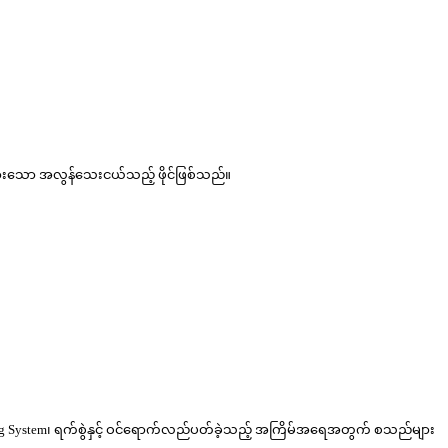
်ထားသော အလွန်သေးငယ်သည့် ဖိုင်ဖြစ်သည်။
ng System၊ ရက်စွဲနှင့် ဝင်ရောက်လည်ပတ်ခဲ့သည့် အကြိမ်အရေအတွက် စသည်များ