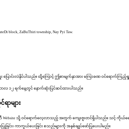
eDi block, ZaBuThiri township, Nay Pyi Taw.
ပြောင်းလဲနိုင်ပါသည်။ ထို့ကြောင့် ဤစာမျက်နှာအား မကြာခဏ ဝင်ရောက်ကြည့်ရှု
်ဘာလ ၁၂ ရက်နေ့တွင် နောက်ဆုံးပြင်ဆင်ထားပါသည်။
င်ရာများ
ေးကော်မတီ Website သို့ ဝင်ရောက်လေ့လာသည့် အတွက် ကျေးဇူးတင်ရှိပါသည်။ သင့် 
ပြုခြင်း၊ ကာကွယ်ပေးခြင်း စသည်များကို အနှစ်ချုပ်ဖော်ပြပေးပါမည်။