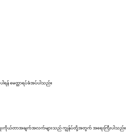
ပါရန် မေတ္တာရပ်ခံအပ်ပါသည်။
ကိုယ်ရေးကိုယ်တာအချက်အလက်များသည် ကျွန်ုပ်တို့အတွက် အရေးကြီးပါသည်။