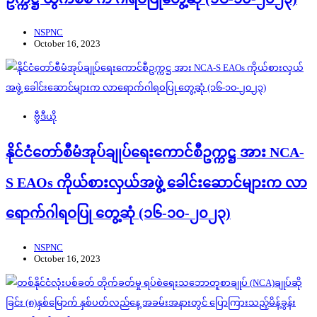
NSPNC
October 16, 2023
ဗွီဒီယို
နိုင်ငံတော်စီမံအုပ်ချုပ်ရေးကောင်စီဥက္ကဋ္ဌ အား NCA-
S EAOs ကိုယ်စားလှယ်အဖွဲ့ ခေါင်းဆောင်များက လာ
ရောက်ဂါရဝပြု တွေ့ဆုံ (၁၆-၁၀-၂၀၂၃)
NSPNC
October 16, 2023