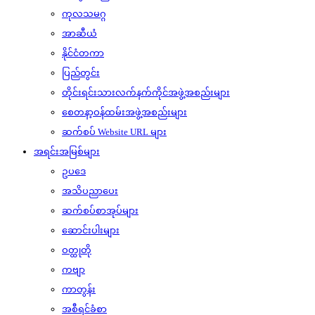
ကုလသမဂ္ဂ
အာဆီယံ
နိုင်ငံတကာ
ပြည်တွင်း
တိုင်းရင်းသားလက်နက်ကိုင်အဖွဲ့အစည်းများ
စေတနာ့ဝန်ထမ်းအဖွဲ့အစည်းများ
ဆက်စပ် Website URL များ
အရင်းအမြစ်များ
ဥပဒေ
အသိပညာပေး
ဆက်စပ်စာအုပ်များ
ဆောင်းပါးများ
ဝတ္ထုတို
ကဗျာ
ကာတွန်း
အစီရင်ခံစာ