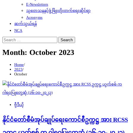
E-Newsletters
သုတေသနနှင့်ဖွံ့ဖြိုးတိုးတက်ရေးဆိုင်ရာ
Acronyms
ဆက်သွယ်ရန်
NCA
Search
for:
Month:
October 2023
Home
2023
October
ဗွီဒီယို
နိုင်ငံတော်စီမံအုပ်ချုပ်ရေးကောင်စီဥက္ကဋ္ဌ အား RCSS
ဥက္ကဋ္ဌ ယွက်စစ် က ဂါရဝပြုတွေ့ဆုံ (၁၆-၁၀-၂၀၂၃)