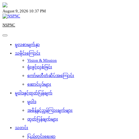
Skip
to
August 9, 2026 10:37 PM
content
NSPNC
မူလစာမျက်နှာ
သမိုင်းကြောင်း
Vision & Mission
ရုံးဖွင့်လှစ်ခြင်း
ကော်မတီတံဆိပ်အကြောင်း
ဆောင်ပုဒ်များ
မူဝါဒနှင့်ထုတ်ပြန်ချက်
မူဝါဒ
အမိန့်နှင့်ညွှန်ကြားချက်များ
ထုတ်ပြန်ချက်များ
သတင်း
ပြည်တွင်းရေးရာ