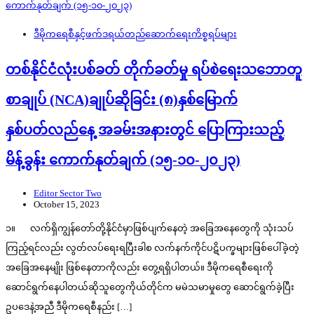
ဒီမိုကရေစီနှင့်ဖက်ဒရယ်တည်ဆောက်‌ရေးကိစ္စရပ်များ
တစ်နိုင်ငံလုံးပစ်ခတ် တိုက်ခတ်မှု ရပ်စဲရေးသဘောတူ
စာချုပ် (NCA)ချုပ်ဆိုခြင်း (၈)နှစ်မြောက်
နှစ်ပတ်လည်နေ့ အခမ်းအနားတွင် ပြောကြားသည့်
မိန့်ခွန်း ကောက်နုတ်ချက် (၁၅-၁၀-၂၀၂၃)
Editor Sector Two
October 15, 2023
၁။ လက်ရှိကျွန်တော်တို့နိုင်ငံမှာဖြစ်ပျက်နေတဲ့ အခြေအနေတွေကို သုံးသပ်
ကြည့်ရင်လည်း လွတ်လပ်ရေးရပြီးခါစ လက်နက်ကိုင်ပဋိပက္ခများဖြစ်ပေါ်ခဲ့တဲ့
အခြေအနေမျိုး ဖြစ်နေတာကိုလည်း တွေ့ရရှိပါတယ်။ ဒီမိုကရေစီရေးကို
ဆောင်ရွက်နေပါတယ်ဆိုသူတွေကိုယ်တိုင်က မမဲသမာမှုတွေ ဆောင်ရွက်ခဲ့ပြီး
ဥပဒေနဲ့အညီ ဒီမိုကရေစီနည်း […]