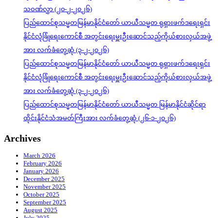
သဝဏ်လွှာ (၂၀-၂-၂၀၂၆)
ပြည်ထောင်စုသမ္မတမြန်မာနိုင်ငံတော် ယာယီသမ္မတ ရုရှားဖက်ဒရေးရှင်း
နိုင်ငံလုံခြုံရေးကောင်စီ အတွင်းရေးမှူးဦးဆောင်သည့်ကိုယ်စားလှယ်အဖွဲ့
အား လက်ခံတွေ့ဆုံ (၃-၂-၂၀၂၆)
ပြည်ထောင်စုသမ္မတမြန်မာနိုင်ငံတော် ယာယီသမ္မတ ရုရှားဖက်ဒရေးရှင်း
နိုင်ငံလုံခြုံရေးကောင်စီ အတွင်းရေးမှူးဦးဆောင်သည့်ကိုယ်စားလှယ်အဖွဲ့
အား လက်ခံတွေ့ဆုံ (၃-၂-၂၀၂၆)
ပြည်ထောင်စုသမ္မတမြန်မာနိုင်ငံတော် ယာယီသမ္မတ မြန်မာနိုင်ငံဆိုင်ရာ
ထိုင်းနိုင်ငံသံအမတ်ကြီးအား လက်ခံတွေ့ဆုံ (၂၆-၁-၂၀၂၆)
Archives
March 2026
February 2026
January 2026
December 2025
November 2025
October 2025
September 2025
August 2025
July 2025