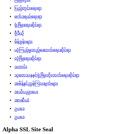
ပြည်တွင်းရေးရာ
ဖက်ဒရယ်ရေးရာ
ဖွံ့ဖြိုးရေးဆိုင်ရာ
ဗွီဒီယို
မိန့်ခွန်းများ
ယုံကြည်မှုတည်ဆောက်ရေးဆိုင်ရာ
လုံခြုံရေးဆိုင်ရာ
သတင်း
သုတေသနနှင့်ဖွံ့ဖြိုးတိုးတက်ရေးဆိုင်ရာ
အမိန့်နှင့်ညွှန်ကြားချက်များ
အသိပညာပေး
အာဆီယံ
ဥပဒေ
ဥပဒေ
Alpha SSL Site Seal