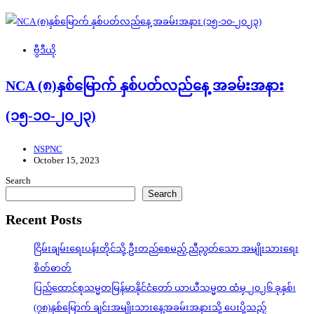
ဗွီဒီယို
NCA (၈)နှစ်မြောက် နှစ်ပတ်လည်နေ့ အခမ်းအနား
(၁၅-၁၀-၂၀၂၃)
NSPNC
October 15, 2023
Search
Search
Recent Posts
ငြိမ်းချမ်းရေးပန်းတိုင်သို့ ဦးတည်စေမည့် ညီညွတ်သော အမျိုးသားရေး
စိတ်ဓာတ်
ပြည်ထောင်စုသမ္မတမြန်မာနိုင်ငံတော် ယာယီသမ္မတ ထံမှ ၂၀၂၆ ခုနှစ်၊
(၇၈)နှစ်မြောက် ချင်းအမျိုးသားနေ့အခမ်းအနားသို့ ပေးပို့သည့်