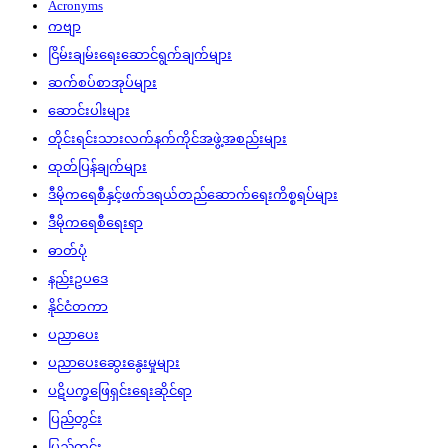
Acronyms
ကဗျာ
ငြိမ်းချမ်းရေးဆောင်ရွက်ချက်များ
ဆက်စပ်စာအုပ်များ
ဆောင်းပါးများ
တိုင်းရင်းသားလက်နက်ကိုင်အဖွဲ့အစည်းများ
ထုတ်ပြန်ချက်များ
ဒီမိုကရေစီနှင့်ဖက်ဒရယ်တည်ဆောက်‌ရေးကိစ္စရပ်များ
ဒီမိုကရေစီရေးရာ
ဓာတ်ပုံ
နည်းဥပဒေ
နိုင်ငံတကာ
ပညာပေး
ပညာပေးဆွေးနွေးမှုများ
ပဋိပက္ခဖြေရှင်းရေးဆိုင်ရာ
ပြည်တွင်း
ပြည်တွင်း