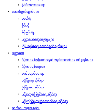
နိုင်ငံတကာရေးရာ
ဆောင်ရွက်ချက်များ
ဓာတ်ပုံ
ဗွီဒီယို
မိန့်ခွန်းများ
ပညာပေးဆွေးနွေးမှုများ
ငြိမ်းချမ်းရေးဆောင်ရွက်ချက်များ
ပညာပေး
ဒီမိုကရေစီနှင့်ဖက်ဒရယ်တည်ဆောက်‌ရေးကိစ္စရပ်များ
ဒီမိုကရေစီရေးရာ
ဖက်ဒရယ်ရေးရာ
လုံခြုံရေးဆိုင်ရာ
ဖွံ့ဖြိုးရေးဆိုင်ရာ
ပဋိပက္ခဖြေရှင်းရေးဆိုင်ရာ
ယုံကြည်မှုတည်ဆောက်ရေးဆိုင်ရာ
ဆက်စပ်အဖွဲ့အစည်း