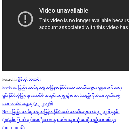
Posted in
ဗွီဒီယို
,
သတင်း
Post
Previous:
ပြည်ထောင်စုသမ္မတမြန်မာနိုင်ငံတော် ယာယီသမ္မတ ရုရှားဖက်ဒရေး
navigation
ရှင်းနိုင်ငံလုံခြုံရေးကောင်စီ အတွင်းရေးမှူးဦးဆောင်သည့်ကိုယ်စားလှယ်အဖွဲ့
အား လက်ခံတွေ့ဆုံ (၃-၂-၂၀၂၆)
Next:
ပြည်ထောင်စုသမ္မတမြန်မာနိုင်ငံတော် ယာယီသမ္မတ ထံမှ ၂၀၂၆ ခုနှစ်၊
(၇၈)နှစ်မြောက် ချင်းအမျိုးသားနေ့အခမ်းအနားသို့ ပေးပို့သည့် သဝဏ်လွှာ
(၂၀-၂-၂၀၂၆)