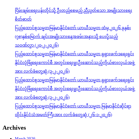
ငြိမ်းချမ်းရေးပန်းတိုင်သို့ ဦးတည်စေမည့် ညီညွတ်သော အမျိုးသားရေး
စိတ်ဓာတ်
ပြည်ထောင်စုသမ္မတမြန်မာနိုင်ငံတော် ယာယီသမ္မတ ထံမှ ၂၀၂၆ ခုနှစ်၊
(၇၈)နှစ်မြောက် ချင်းအမျိုးသားနေ့အခမ်းအနားသို့ ပေးပို့သည့်
သဝဏ်လွှာ (၂၀-၂-၂၀၂၆)
ပြည်ထောင်စုသမ္မတမြန်မာနိုင်ငံတော် ယာယီသမ္မတ ရုရှားဖက်ဒရေးရှင်း
နိုင်ငံလုံခြုံရေးကောင်စီ အတွင်းရေးမှူးဦးဆောင်သည့်ကိုယ်စားလှယ်အဖွဲ့
အား လက်ခံတွေ့ဆုံ (၃-၂-၂၀၂၆)
ပြည်ထောင်စုသမ္မတမြန်မာနိုင်ငံတော် ယာယီသမ္မတ ရုရှားဖက်ဒရေးရှင်း
နိုင်ငံလုံခြုံရေးကောင်စီ အတွင်းရေးမှူးဦးဆောင်သည့်ကိုယ်စားလှယ်အဖွဲ့
အား လက်ခံတွေ့ဆုံ (၃-၂-၂၀၂၆)
ပြည်ထောင်စုသမ္မတမြန်မာနိုင်ငံတော် ယာယီသမ္မတ မြန်မာနိုင်ငံဆိုင်ရာ
ထိုင်းနိုင်ငံသံအမတ်ကြီးအား လက်ခံတွေ့ဆုံ (၂၆-၁-၂၀၂၆)
Archives
March 2026