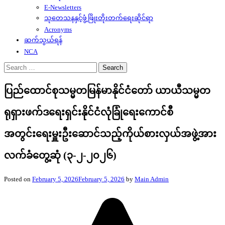
E-Newsletters
သုတေသနနှင့်ဖွံ့ဖြိုးတိုးတက်ရေးဆိုင်ရာ
Acronyms
ဆက်သွယ်ရန်
NCA
Search
for:
ပြည်ထောင်စုသမ္မတမြန်မာနိုင်ငံတော် ယာယီသမ္မတ
ရုရှားဖက်ဒရေးရှင်းနိုင်ငံလုံခြုံရေးကောင်စီ
အတွင်းရေးမှူးဦးဆောင်သည့်ကိုယ်စားလှယ်အဖွဲ့အား
လက်ခံတွေ့ဆုံ (၃-၂-၂၀၂၆)
Posted on
February 5, 2026
February 5, 2026
by
Main Admin