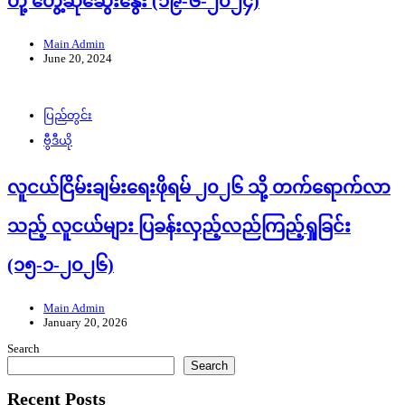
တို့ တွေ့ဆုံဆွေးနွေး (၁၉-၆-၂၀၂၄)
Main Admin
June 20, 2024
ပြည်တွင်း
ဗွီဒီယို
လူငယ်ငြိမ်းချမ်းရေးဖိုရမ် ၂၀၂၆ သို့ တက်ရောက်လာ
သည့် လူငယ်များ ပြခန်းလှည့်လည်ကြည့်ရှုခြင်း
(၁၅-၁-၂၀၂၆)
Main Admin
January 20, 2026
Search
Search
Recent Posts