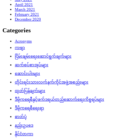
April 2021
March 2021
February 2021
December 2020
Categories
Acronyms
ကဗျာ
ငြိမ်းချမ်းရေးဆောင်ရွက်ချက်များ
ဆက်စပ်စာအုပ်များ
ဆောင်းပါးများ
တိုင်းရင်းသားလက်နက်ကိုင်အဖွဲ့အစည်းများ
ထုတ်ပြန်ချက်များ
ဒီမိုကရေစီနှင့်ဖက်ဒရယ်တည်ဆောက်‌ရေးကိစ္စရပ်များ
ဒီမိုကရေစီရေးရာ
ဓာတ်ပုံ
နည်းဥပဒေ
နိုင်ငံတကာ