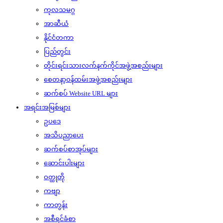
ကုလသမဂ္ဂ
အာဆီယံ
နိုင်ငံတကာ
ပြည်တွင်း
တိုင်းရင်းသားလက်နက်ကိုင်အဖွဲ့အစည်းများ
စေတနာ့ဝန်ထမ်းအဖွဲ့အစည်းများ
ဆက်စပ် Website URL များ
အရင်းအမြစ်များ
ဥပဒေ
အသိပညာပေး
ဆက်စပ်စာအုပ်များ
ဆောင်းပါးများ
ဝတ္ထုတို
ကဗျာ
ကာတွန်း
အစီရင်ခံစာ