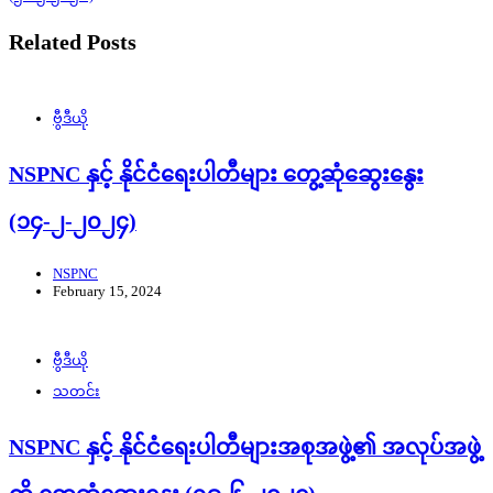
Related Posts
ဗွီဒီယို
NSPNC နှင့် နိုင်ငံရေးပါတီများ တွေ့ဆုံဆွေးနွေး
(၁၄-၂-၂၀၂၄)
NSPNC
February 15, 2024
ဗွီဒီယို
သတင်း
NSPNC နှင့် နိုင်ငံရေးပါတီများအစုအဖွဲ့၏ အလုပ်အဖွဲ့