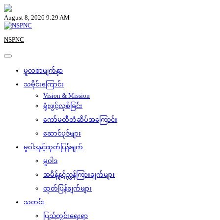
Skip
to
August 8, 2026 9:29 AM
content
NSPNC
မူလစာမျက်နှာ
သမိုင်းကြောင်း
Vision & Mission
ရုံးဖွင့်လှစ်ခြင်း
ကော်မတီတံဆိပ်အကြောင်း
ဆောင်ပုဒ်များ
မူဝါဒနှင့်ထုတ်ပြန်ချက်
မူဝါဒ
အမိန့်နှင့်ညွှန်ကြားချက်များ
ထုတ်ပြန်ချက်များ
သတင်း
ပြည်တွင်းရေးရာ