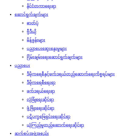
နိုင်ငံတကာရေးရာ
ဆောင်ရွက်ချက်များ
ဓာတ်ပုံ
ဗွီဒီယို
မိန့်ခွန်းများ
ပညာပေးဆွေးနွေးမှုများ
ငြိမ်းချမ်းရေးဆောင်ရွက်ချက်များ
ပညာပေး
ဒီမိုကရေစီနှင့်ဖက်ဒရယ်တည်ဆောက်‌ရေးကိစ္စရပ်များ
ဒီမိုကရေစီရေးရာ
ဖက်ဒရယ်ရေးရာ
လုံခြုံရေးဆိုင်ရာ
ဖွံ့ဖြိုးရေးဆိုင်ရာ
ပဋိပက္ခဖြေရှင်းရေးဆိုင်ရာ
ယုံကြည်မှုတည်ဆောက်ရေးဆိုင်ရာ
ဆက်စပ်အဖွဲ့အစည်း