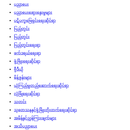
ပညာပေး
ပညာပေးဆွေးနွေးမှုများ
ပဋိပက္ခဖြေရှင်းရေးဆိုင်ရာ
ပြည်တွင်း
ပြည်တွင်း
ပြည်တွင်းရေးရာ
ဖက်ဒရယ်ရေးရာ
ဖွံ့ဖြိုးရေးဆိုင်ရာ
ဗွီဒီယို
မိန့်ခွန်းများ
ယုံကြည်မှုတည်ဆောက်ရေးဆိုင်ရာ
လုံခြုံရေးဆိုင်ရာ
သတင်း
သုတေသနနှင့်ဖွံ့ဖြိုးတိုးတက်ရေးဆိုင်ရာ
အမိန့်နှင့်ညွှန်ကြားချက်များ
အသိပညာပေး