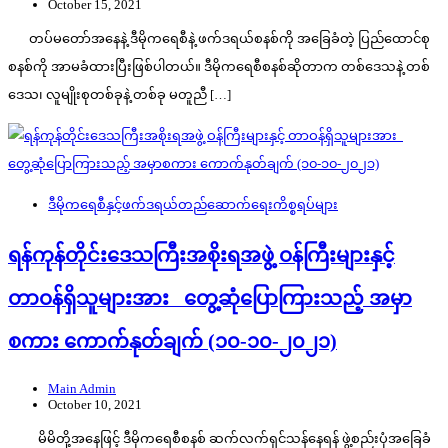
October 15, 2021
တပ်မတော်အနေနဲ့ ဒီမိုကရေစီနဲ့ ဖက်ဒရယ်စနစ်ကို အခြေခံတဲ့ ပြည်ထောင်စု
စနစ်ကို အာမခံထားပြီးဖြစ်ပါတယ်။ ဒီမိုကရေစီစနစ်ဆိုတာက တစ်ဒေသနဲ့ တစ်
ဒေသ၊ လူမျိုးစုတစ်ခုနဲ့ တစ်ခု မတူညီ […]
ဒီမိုကရေစီနှင့်ဖက်ဒရယ်တည်ဆောက်‌ရေးကိစ္စရပ်များ
ရန်ကုန်တိုင်းဒေသကြီးအစိုးရအဖွဲ့ ဝန်ကြီးများနှင့်
တာဝန်ရှိသူများအား တွေ့ဆုံပြောကြားသည့် အမှာ
စကား ကောက်နုတ်ချက် (၁၀-၁၀-၂၀၂၁)
Main Admin
October 10, 2021
မိမိတို့အနေဖြင့် ဒီမိုကရေစီစနစ် ဆက်လက်ရှင်သန်နေရန် ဖွဲ့စည်းပုံအခြေခံ