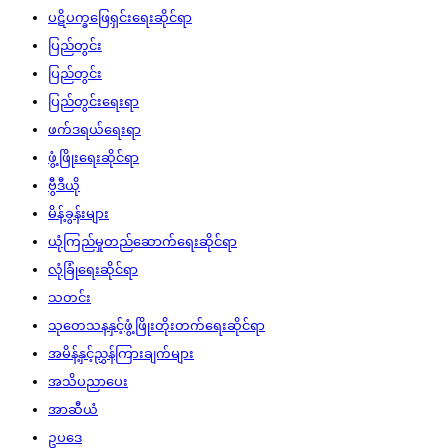
ပဋိပက္ခဖြေရှင်းရေးဆိုင်ရာ
ပြည်တွင်း
ပြည်တွင်း
ပြည်တွင်းရေးရာ
ဖက်ဒရယ်ရေးရာ
ဖွံ့ဖြိုးရေးဆိုင်ရာ
ဗွီဒီယို
မိန့်ခွန်းများ
ယုံကြည်မှုတည်ဆောက်ရေးဆိုင်ရာ
လုံခြုံရေးဆိုင်ရာ
သတင်း
သုတေသနနှင့်ဖွံ့ဖြိုးတိုးတက်ရေးဆိုင်ရာ
အမိန့်နှင့်ညွှန်ကြားချက်များ
အသိပညာပေး
အာဆီယံ
ဥပဒေ