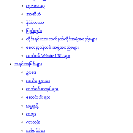
ကုလသမဂ္ဂ
အာဆီယံ
နိုင်ငံတကာ
ပြည်တွင်း
တိုင်းရင်းသားလက်နက်ကိုင်အဖွဲ့အစည်းများ
စေတနာ့ဝန်ထမ်းအဖွဲ့အစည်းများ
ဆက်စပ် Website URL များ
အရင်းအမြစ်များ
ဥပဒေ
အသိပညာပေး
ဆက်စပ်စာအုပ်များ
ဆောင်းပါးများ
ဝတ္ထုတို
ကဗျာ
ကာတွန်း
အစီရင်ခံစာ