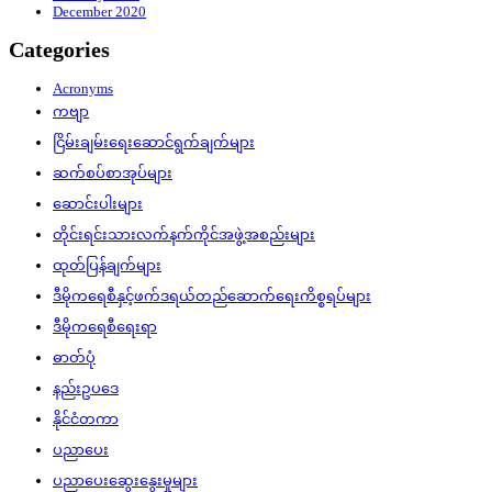
December 2020
Categories
Acronyms
ကဗျာ
ငြိမ်းချမ်းရေးဆောင်ရွက်ချက်များ
ဆက်စပ်စာအုပ်များ
ဆောင်းပါးများ
တိုင်းရင်းသားလက်နက်ကိုင်အဖွဲ့အစည်းများ
ထုတ်ပြန်ချက်များ
ဒီမိုကရေစီနှင့်ဖက်ဒရယ်တည်ဆောက်‌ရေးကိစ္စရပ်များ
ဒီမိုကရေစီရေးရာ
ဓာတ်ပုံ
နည်းဥပဒေ
နိုင်ငံတကာ
ပညာပေး
ပညာပေးဆွေးနွေးမှုများ