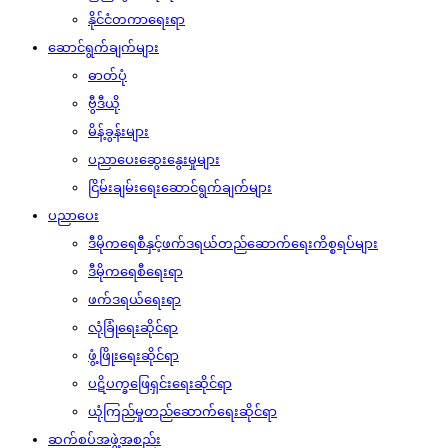
နိုင်ငံတကာရေးရာ
ဆောင်ရွက်ချက်များ
ဓာတ်ပုံ
ဗွီဒီယို
မိန့်ခွန်းများ
ပညာပေးဆွေးနွေးမှုများ
ငြိမ်းချမ်းရေးဆောင်ရွက်ချက်များ
ပညာပေး
ဒီမိုကရေစီနှင့်ဖက်ဒရယ်တည်ဆောက်‌ရေးကိစ္စရပ်များ
ဒီမိုကရေစီရေးရာ
ဖက်ဒရယ်ရေးရာ
လုံခြုံရေးဆိုင်ရာ
ဖွံ့ဖြိုးရေးဆိုင်ရာ
ပဋိပက္ခဖြေရှင်းရေးဆိုင်ရာ
ယုံကြည်မှုတည်ဆောက်ရေးဆိုင်ရာ
ဆက်စပ်အဖွဲ့အစည်း