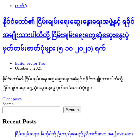
ဓာတ်ပုံ
နိုင်ငံတော်၏ ငြိမ်းချမ်းရေးဆွေးနွေးရေးအဖွဲ့နှင့် ရခိုင်
အမျိုးသားပါတီတို့ ငြိမ်းချမ်းရေးတွေ့ဆုံဆွေးနွေးပွဲ
မှတ်တမ်းဓာတ်ပုံများ (၅-၁၀-၂၀၂၁) ရက်
Editor Sector Two
October 5, 2021
နိုင်ငံတော်၏ ငြိမ်းချမ်းရေးဆွေးနွေးရေးအဖွဲ့နှင့် ရခိုင်အမျိုးသားပါတီတို့
ငြိမ်းချမ်းရေးတွေ့ဆုံဆွေးနွေးပွဲ မှတ်တမ်းဓာတ်ပုံများ
Posts
Older posts
Search
navigation
Search
Recent Posts
ငြိမ်းချမ်းရေးပန်းတိုင်သို့ ဦးတည်စေမည့် ညီညွတ်သော အမျိုးသားရေး