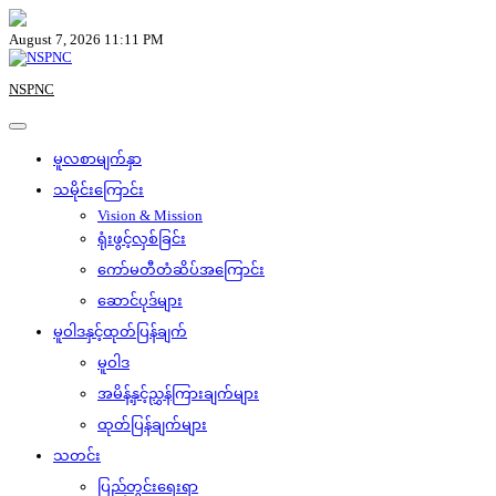
Skip
to
August 7, 2026 11:11 PM
content
NSPNC
မူလစာမျက်နှာ
သမိုင်းကြောင်း
Vision & Mission
ရုံးဖွင့်လှစ်ခြင်း
ကော်မတီတံဆိပ်အကြောင်း
ဆောင်ပုဒ်များ
မူဝါဒနှင့်ထုတ်ပြန်ချက်
မူဝါဒ
အမိန့်နှင့်ညွှန်ကြားချက်များ
ထုတ်ပြန်ချက်များ
သတင်း
ပြည်တွင်းရေးရာ