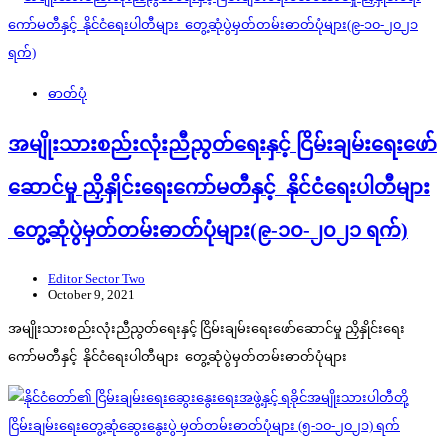
ဓာတ်ပုံ
အမျိုးသားစည်းလုံးညီညွတ်ရေးနှင့် ငြိမ်းချမ်းရေးဖော်
ဆောင်မှု ညှိနှိုင်းရေးကော်မတီနှင့် နိုင်ငံရေးပါတီများ
တွေ့ဆုံပွဲမှတ်တမ်းဓာတ်ပုံများ(၉-၁၀-၂၀၂၁ ရက်)
Editor Sector Two
October 9, 2021
အမျိုးသားစည်းလုံးညီညွတ်ရေးနှင့် ငြိမ်းချမ်းရေးဖော်ဆောင်မှု ညှိနှိုင်းရေး
ကော်မတီနှင့် နိုင်ငံရေးပါတီများ တွေ့ဆုံပွဲမှတ်တမ်းဓာတ်ပုံများ