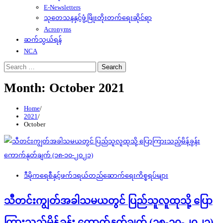
E-Newsletters
သုတေသနနှင့်ဖွံ့ဖြိုးတိုးတက်ရေးဆိုင်ရာ
Acronyms
ဆက်သွယ်ရန်
NCA
Search
for:
Month:
October 2021
Home
2021
October
ဒီမိုကရေစီနှင့်ဖက်ဒရယ်တည်ဆောက်‌ရေးကိစ္စရပ်များ
သီတင်းကျွတ်အခါသမယတွင် ပြည်သူလူထုသို့ ပြော
ကြားသည့်မိန့်ခွန်း ကောက်နုတ်ချက် (၁၈-၁၀-၂၀၂၁)