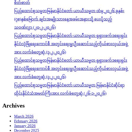
စိတ်ဓာတ်
ပြည်ထောင်စုသမ္မတမြန်မာနိုင်ငံတော် ယာယီသမ္မတ ထံမှ ၂၀၂၆ ခုနှစ်၊
(၇၈)နှစ်မြောက် ချင်းအမျိုးသားနေ့အခမ်းအနားသို့ ပေးပို့သည့်
သဝဏ်လွှာ (၂၀-၂-၂၀၂၆)
ပြည်ထောင်စုသမ္မတမြန်မာနိုင်ငံတော် ယာယီသမ္မတ ရုရှားဖက်ဒရေးရှင်း
နိုင်ငံလုံခြုံရေးကောင်စီ အတွင်းရေးမှူးဦးဆောင်သည့်ကိုယ်စားလှယ်အဖွဲ့
အား လက်ခံတွေ့ဆုံ (၃-၂-၂၀၂၆)
ပြည်ထောင်စုသမ္မတမြန်မာနိုင်ငံတော် ယာယီသမ္မတ ရုရှားဖက်ဒရေးရှင်း
နိုင်ငံလုံခြုံရေးကောင်စီ အတွင်းရေးမှူးဦးဆောင်သည့်ကိုယ်စားလှယ်အဖွဲ့
အား လက်ခံတွေ့ဆုံ (၃-၂-၂၀၂၆)
ပြည်ထောင်စုသမ္မတမြန်မာနိုင်ငံတော် ယာယီသမ္မတ မြန်မာနိုင်ငံဆိုင်ရာ
ထိုင်းနိုင်ငံသံအမတ်ကြီးအား လက်ခံတွေ့ဆုံ (၂၆-၁-၂၀၂၆)
Archives
March 2026
February 2026
January 2026
December 2025