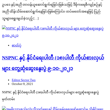
ဥပဒေ နှင့်အညီ တာဝန်ယူဆောင်ရွက်ရခြင်းဖြစ်သဖြင့် ဒီမိုကရေစီကျင့်စဉ်နှင့်
အညီ ထိန်းသိမ်းဆောင်ရွက်နေခြင်းဖြစ်ကြောင်း၊ တပ်မတော်အနေဖြင့် ပြည်
သူများရွေးချယ်ခဲ့သည့် […]
ဓာတ်ပုံ
NSPNC နှင့် နိုင်ငံရေးပါတီ (၁၈)ပါတီ ကိုယ်စားလှယ်
များ တွေ့ဆုံဆွေးနွေးပွဲ ၉-၁၀-၂၀၂၁
Editor Sector Two
October 9, 2021
NSPNC နှင့် နိုင်ငံရေးပါတီ (၁၈)ပါတီ ကိုယ်စားလှယ်များ တွေ့ဆုံဆွေးနွေးပွဲ
မှတ်တမ်း