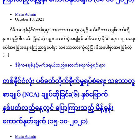
Main Admin
October 18, 2021
ဒီမိုကရေစီနိုင်ငံတစ်ခုမှာ သဘောထားကွဲလွဲမှုရှိမယ်ဆိုတာ ကျွန်တော်တို့
နားလည်ပါတယ်၊ ပြီးခဲ့တဲ့ ရွေးကောက်ပွဲအရဖြစ်ပေါ်လာတဲ့ နိုင်ငံရေးအရ အရေး
ပေါ်အခြေအနေ ကြေညာမှုပေါ်မှာ သဘောထားကွဲလွဲပြီး ဒီအပေါ်မှာအခြေခံတဲ့
[…]
ဒီမိုကရေစီနှင့်ဖက်ဒရယ်တည်ဆောက်‌ရေးကိစ္စရပ်များ
တစ်နိုင်ငံလုံး ပစ်ခတ်တိုက်ခိုက်မှုရပ်စဲရေး သဘောတူ
စာချုပ် (NCA) ချုပ်ဆိုခြင်း(၆) နှစ်မြောက်
နှစ်ပတ်လည်နေ့တွင် ပြောကြားသည့် မိန့်ခွန်း
ကောက်နုတ်ချက် (၁၅-၁၀-၂၀၂၁)
Main Admin