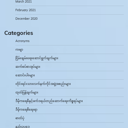
March 2021
February 2021
December 2020
Categories
Acronyms
ကဗျာ
ငြိမ်းချမ်းရေးဆောင်ရွက်ချက်များ
ဆက်စပ်စာအုပ်များ
ဆောင်းပါးများ
တိုင်းရင်းသားလက်နက်ကိုင်အဖွဲ့အစည်းများ
ထုတ်ပြန်ချက်များ
ဒီမိုကရေစီနှင့်ဖက်ဒရယ်တည်ဆောက်‌ရေးကိစ္စရပ်များ
ဒီမိုကရေစီရေးရာ
ဓာတ်ပုံ
နည်းဥပဒေ