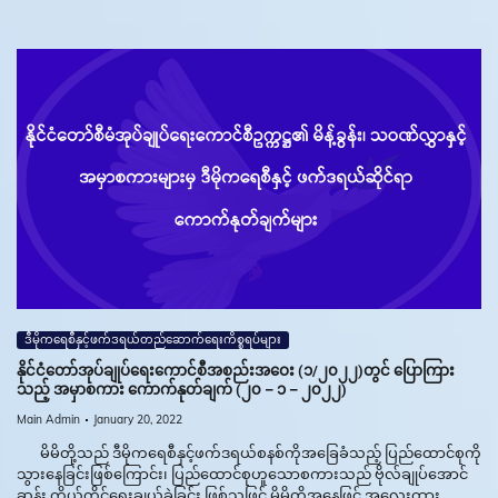
ဒီမိုကရေစီနှင့်ဖက်ဒရယ်တည်ဆောက်‌ရေးကိစ္စရပ်များ
နိုင်ငံတော်အုပ်ချုပ်ရေးကောင်စီအစည်းအဝေး (၁/၂၀၂၂)တွင် ပြောကြား
သည့် အမှာစကား ကောက်နုတ်ချက် (၂၀ – ၁ – ၂၀၂၂)
Main Admin
January 20, 2022
မိမိတို့သည် ဒီမိုကရေစီနှင့်ဖက်ဒရယ်စနစ်ကိုအခြေခံသည့် ပြည်ထောင်စုကို
သွားနေခြင်းဖြစ်ကြောင်း၊ ပြည်ထောင်စုဟူသောစကားသည် ဗိုလ်ချုပ်အောင်
ဆန်း ကိုယ်တိုင်ရွေးချယ်ခဲ့ခြင်း ဖြစ်သဖြင့် မိမိတို့အနေဖြင့် အလေးထား