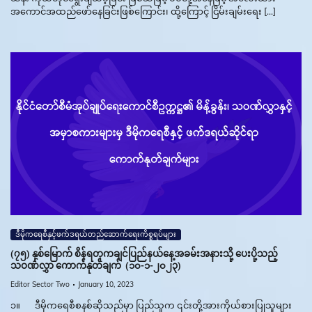
အကောင်အထည်ဖော်နေခြင်းဖြစ်ကြောင်း၊ ထို့ကြောင့် ငြိမ်းချမ်းရေး […]
ဒီမိုကရေစီနှင့်ဖက်ဒရယ်တည်ဆောက်‌ရေးကိစ္စရပ်များ
(၇၅) နှစ်မြောက် စိန်ရတုကချင်ပြည်နယ်နေ့အခမ်းအနားသို့ ပေးပို့သည့်
သဝဏ်လွှာ ကောက်နုတ်ချက် (၁၀-၁-၂၀၂၃)
Editor Sector Two
January 10, 2023
၁။ ဒီမိုကရေစီစနစ်ဆိုသည်မှာ ပြည်သူက ၎င်းတို့အားကိုယ်စားပြုသူများ