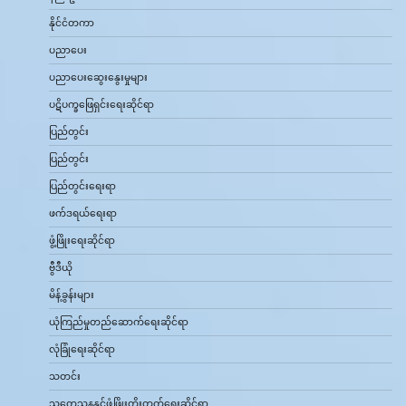
နိုင်ငံတကာ
ပညာပေး
ပညာပေးဆွေးနွေးမှုများ
ပဋိပက္ခဖြေရှင်းရေးဆိုင်ရာ
ပြည်တွင်း
ပြည်တွင်း
ပြည်တွင်းရေးရာ
ဖက်ဒရယ်ရေးရာ
ဖွံ့ဖြိုးရေးဆိုင်ရာ
ဗွီဒီယို
မိန့်ခွန်းများ
ယုံကြည်မှုတည်ဆောက်ရေးဆိုင်ရာ
လုံခြုံရေးဆိုင်ရာ
သတင်း
သုတေသနနှင့်ဖွံ့ဖြိုးတိုးတက်ရေးဆိုင်ရာ