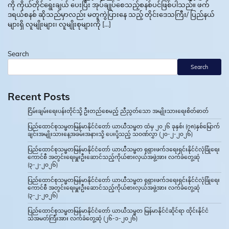
ကို ကိုယ်တိုင်ရွေးချယ် ပေးပြီး အုပ်ချုပ်စေသည့်စနစ်ပင်ဖြစ်ပါသည်။ ဖက်
ဒရယ်စနစ် ဆိုသည်မှာလည်း မတူကွဲပြားနေ သည့် တိုင်းဒေသကြီး/ ပြည်နယ်
များရှိ လူမျိုးများ၊ လူမျိုးစုများကို […]
Search
Search
Recent Posts
ငြိမ်းချမ်းရေးပန်းတိုင်သို့ ဦးတည်စေမည့် ညီညွတ်သော အမျိုးသားရေးစိတ်ဓာတ်
ပြည်ထောင်စုသမ္မတမြန်မာနိုင်ငံတော် ယာယီသမ္မတ ထံမှ ၂၀၂၆ ခုနှစ်၊ (၇၈)နှစ်မြောက်
ချင်းအမျိုးသားနေ့အခမ်းအနားသို့ ပေးပို့သည့် သဝဏ်လွှာ (၂၀-၂-၂၀၂၆)
ပြည်ထောင်စုသမ္မတမြန်မာနိုင်ငံတော် ယာယီသမ္မတ ရုရှားဖက်ဒရေးရှင်းနိုင်ငံလုံခြုံရေး
ကောင်စီ အတွင်းရေးမှူးဦးဆောင်သည့်ကိုယ်စားလှယ်အဖွဲ့အား လက်ခံတွေ့ဆုံ
(၃-၂-၂၀၂၆)
ပြည်ထောင်စုသမ္မတမြန်မာနိုင်ငံတော် ယာယီသမ္မတ ရုရှားဖက်ဒရေးရှင်းနိုင်ငံလုံခြုံရေး
ကောင်စီ အတွင်းရေးမှူးဦးဆောင်သည့်ကိုယ်စားလှယ်အဖွဲ့အား လက်ခံတွေ့ဆုံ
(၃-၂-၂၀၂၆)
ပြည်ထောင်စုသမ္မတမြန်မာနိုင်ငံတော် ယာယီသမ္မတ မြန်မာနိုင်ငံဆိုင်ရာ ထိုင်းနိုင်ငံ
သံအမတ်ကြီးအား လက်ခံတွေ့ဆုံ (၂၆-၁-၂၀၂၆)