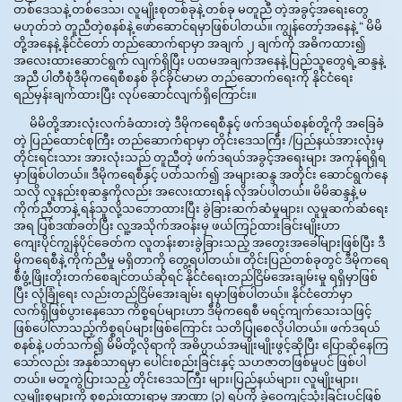
တစ်ဒေသနဲ့ တစ်ဒေသ၊ လူမျိုးစုတစ်ခုနဲ့ တစ်ခု မတူညီ တဲ့အခွင့်အရေးတွေ
မဟုတ်ဘဲ တူညီတဲ့စနစ်နဲ့ ဖော်ဆောင်ရမှာဖြစ်ပါတယ်။ ကျွန်တော့်အနေနဲ့ “ မိမိ
တို့အနေနဲ့ နိုင်ငံတော် တည်ဆောက်ရာမှာ အချက် ၂ ချက်ကို အဓိကထား၍
အလေးထားဆောင်ရွက် လျက်ရှိပြီး ပထမအချက်အနေနဲ့ ပြည်သူတွေရဲ့ဆန္ဒနဲ့
အညီ ပါတီစုံဒီမိုကရေစီစနစ် ခိုင်ခိုင်မာမာ တည်ဆောက်ရေးကို နိုင်ငံရေး
ရည်မှန်းချက်ထားပြီး လုပ်ဆောင်လျက်ရှိကြောင်း။
မိမိတို့အားလုံးလက်ခံထားတဲ့ ဒီမိုကရေစီနှင့် ဖက်ဒရယ်စနစ်တို့ကို အခြေခံ
တဲ့ ပြည်ထောင်စုကြီး တည်ဆောက်ရာမှာ တိုင်းဒေသကြီး /ပြည်နယ်အားလုံးမှ
တိုင်းရင်းသား အားလုံးသည် တူညီတဲ့ ဖက်ဒရယ်အခွင့်အရေးများ အကုန်ရရှိရ
မှာဖြစ်ပါတယ်။ ဒီမိုကရေစီနှင့် ပတ်သက်၍ အများဆန္ဒ အတိုင်း ဆောင်ရွက်နေ
သလို လူနည်းစုဆန္ဒကိုလည်း အလေးထားရန် လိုအပ်ပါတယ်။ မိမိဆန္ဒနဲ့ မ
ကိုက်ညီတာနဲ့ ရန်သူလို့သဘောထားပြီး ခွဲခြားဆက်ဆံမှုများ၊ လူမှုဆက်ဆံရေး
အရ ပြစ်ဒဏ်ခတ်ပြီး လူ့အသိုက်အဝန်းမှ ဖယ်ကြဉ်ထားခြင်းမျိုးဟာ
ကျေးပိုင်ကျွန်ပိုင်ခေတ်က လူတန်းစားခွဲခြားသည့် အတွေးအခေါ်များဖြစ်ပြီး ဒီ
မိုကရေစီနဲ့ ကိုက်ညီမှု မရှိတာကို တွေ့ရပါတယ်။ တိုင်းပြည်တစ်ခုတွင် ဒီမိုကရေ
စီဖွံ့ဖြိုးတိုးတက်စေချင်တယ်ဆိုရင် နိုင်ငံရေးတည်ငြိမ်အေးချမ်းမှု ရရှိမှာဖြစ်
ပြီး လုံခြုံရေး လည်းတည်ငြိမ်အေးချမ်း ရမှာဖြစ်ပါတယ်။ နိုင်ငံတော်မှာ
လက်ရှိဖြစ်ပွားနေသော ကိစ္စရပ်များဟာ ဒီမိုကရေစီ မရင့်ကျက်သေးသဖြင့်
ဖြစ်ပေါ်လာသည့်ကိစ္စရပ်များဖြစ်ကြောင်း သတိပြုစေလိုပါတယ်။ ဖက်ဒရယ်
စနစ်နဲ့ ပတ်သက်၍ မိမိတို့လိုရာကို အဓိပ္ပာယ်အမျိုးမျိုးဖွင့်ဆိုပြီး ပြောဆိုနေကြ
သော်လည်း အနှစ်သာရမှာ ပေါင်းစည်းခြင်းနှင့် သဟဇာတဖြစ်မှုပင် ဖြစ်ပါ
တယ်။ မတူကွဲပြားသည့် တိုင်းဒေသကြီး များ၊ပြည်နယ်များ၊ လူမျိုးများ၊
လူမျိုးစုများကို စုစည်းထားရာမှ အာဏာ (၃) ရပ်ကို ခွဲဝေကျင့်သုံးခြင်းပင်ဖြစ်