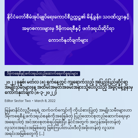
ဒီမိုကရေစီနှင့်ဖက်ဒရယ်တည်ဆောက်‌ရေးကိစ္စရပ်များ
၂၀၂၂ ခုနှစ်၊ မတ်လ (၈) ရက်နေ့တွင် ကျရောက်သည့် အပြည်ပြည်ဆိုင်ရာ
အမျိုးသမီးများနေ့ အထိမ်းအမှတ်အခမ်းအနားသို့ပေးပို့သည့် အဖွင့်မိန့်ခွန်းမှ
ကောက်နုတ်ချက် (၈-၃-၂၀၂၂)
Editor Sector Two
March 8, 2022
မြန်မာနိုင်ငံလူဦးရေရဲ့ ထက်ဝက်ကျော်ကို ကိုယ်စားပြုတဲ့ အမျိုးသမီးများဟာ
ဒီမိုကရေစီနဲ့ ဖက်ဒရယ်စနစ်ကိုအခြေခံတဲ့ ပြည်ထောင်စုတည်ဆောက်ရေးမှာ
အရေးပါတဲ့ အင်အားစုတစ်ရပ်ဖြစ်ပြီး နိုင်ငံအတွက် အလွန်အဖိုးတန်တဲ့
လူသားအရင်းအမြစ်တွေ ဖြစ်ကြပါတယ်။ဒီလိုအဖိုးတန်တဲ့ လူသား
အရင်းအမြစ်တွေကို […]