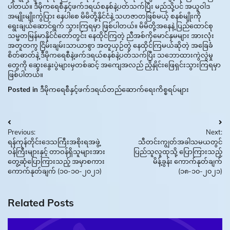
ပါတယ်။ ဒီမိုကရေစီနှင့်ဖက်ဒရယ်စနစ်နဲ့ပတ်သက်ပြီး မည်သို့ပင် အယူဝါဒ
အမျိုးမျိုးကွဲပြား နေပါစေ မိမိတို့နိုင်ငံနဲ့ သဟဇာတဖြစ်မယ့် စနစ်မျိုးကို
ရွေးချယ်ဆောင်ရွက် သွားကြရမှာ ဖြစ်ပါတယ်။ မိမိတို့အနေနဲ့ ပြည်ထောင်စု
သမ္မတမြန်မာနိုင်ငံတော်တွင်း နေထိုင်ကြတဲ့ ညီအစ်ကိုမောင်နှမများ အားလုံး
အတူတကွ ငြိမ်းချမ်းသာယာစွာ အတူယှဉ်တွဲ နေထိုင်ကြမယ်ဆိုတဲ့ အခြေခံ
စိတ်ဓာတ်နဲ့ ဒီမိုကရေစီနဲ့ဖက်ဒရယ်စနစ်နဲ့ပတ်သက်ပြီး သဘောထားကွဲလွဲမှု
တွေကို ဆွေးနွေးပွဲများမှတစ်ဆင့် အကျေအလည် ညှိနှိုင်းဖြေရှင်းသွားကြရမှာ
ဖြစ်ပါတယ်။
Posted in
ဒီမိုကရေစီနှင့်ဖက်ဒရယ်တည်ဆောက်‌ရေးကိစ္စရပ်များ
Post
Previous:
Next:
navigation
ရန်ကုန်တိုင်းဒေသကြီးအစိုးရအဖွဲ့
သီတင်းကျွတ်အခါသမယတွင်
ဝန်ကြီးများနှင့် တာဝန်ရှိသူများအား
ပြည်သူလူထုသို့ ပြောကြားသည့်
တွေ့ဆုံပြောကြားသည့် အမှာစကား
မိန့်ခွန်း ကောက်နုတ်ချက်
ကောက်နုတ်ချက် (၁၀-၁၀-၂၀၂၁)
(၁၈-၁၀-၂၀၂၁)
Related Posts