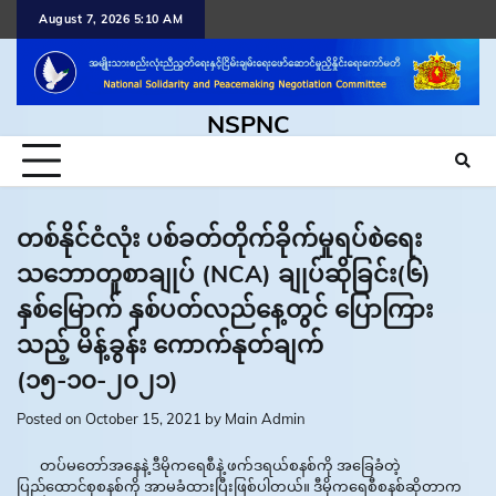
Skip
August 7, 2026 5:10 AM
to
content
NSPNC
တစ်နိုင်ငံလုံး ပစ်ခတ်တိုက်ခိုက်မှုရပ်စဲရေး
သဘောတူစာချုပ် (NCA) ချုပ်ဆိုခြင်း(၆)
နှစ်မြောက် နှစ်ပတ်လည်နေ့တွင် ပြောကြား
သည့် မိန့်ခွန်း ကောက်နုတ်ချက်
(၁၅-၁၀-၂၀၂၁)
Posted on
October 15, 2021
by
Main Admin
တပ်မတော်အနေနဲ့ ဒီမိုကရေစီနဲ့ ဖက်ဒရယ်စနစ်ကို အခြေခံတဲ့
ပြည်ထောင်စုစနစ်ကို အာမခံထားပြီးဖြစ်ပါတယ်။ ဒီမိုကရေစီစနစ်ဆိုတာက