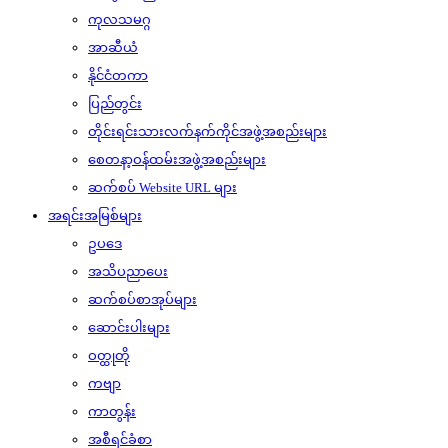
ကုလသမဂ္ဂ
အာဆီယံ
နိုင်ငံတကာ
ပြည်တွင်း
တိုင်းရင်းသားလက်နက်ကိုင်အဖွဲ့အစည်းများ
စေတနာ့ဝန်ထမ်းအဖွဲ့အစည်းများ
ဆက်စပ် Website URL များ
အရင်းအမြစ်များ
ဥပဒေ
အသိပညာပေး
ဆက်စပ်စာအုပ်များ
ဆောင်းပါးများ
ဝတ္ထုတို
ကဗျာ
ကာတွန်း
အစီရင်ခံစာ