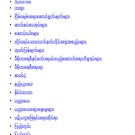
Acronyms
ကဗျာ
ငြိမ်းချမ်းရေးဆောင်ရွက်ချက်များ
ဆက်စပ်စာအုပ်များ
ဆောင်းပါးများ
တိုင်းရင်းသားလက်နက်ကိုင်အဖွဲ့အစည်းများ
ထုတ်ပြန်ချက်များ
ဒီမိုကရေစီနှင့်ဖက်ဒရယ်တည်ဆောက်‌ရေးကိစ္စရပ်များ
ဒီမိုကရေစီရေးရာ
ဓာတ်ပုံ
နည်းဥပဒေ
နိုင်ငံတကာ
ပညာပေး
ပညာပေးဆွေးနွေးမှုများ
ပဋိပက္ခဖြေရှင်းရေးဆိုင်ရာ
ပြည်တွင်း
ပြည်တွင်း