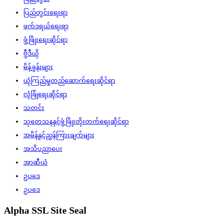
ပြည်တွင်းရေးရာ
ဖက်ဒရယ်ရေးရာ
ဖွံ့ဖြိုးရေးဆိုင်ရာ
ဗွီဒီယို
မိန့်ခွန်းများ
ယုံကြည်မှုတည်ဆောက်ရေးဆိုင်ရာ
လုံခြုံရေးဆိုင်ရာ
သတင်း
သုတေသနနှင့်ဖွံ့ဖြိုးတိုးတက်ရေးဆိုင်ရာ
အမိန့်နှင့်ညွှန်ကြားချက်များ
အသိပညာပေး
အာဆီယံ
ဥပဒေ
ဥပဒေ
Alpha SSL Site Seal