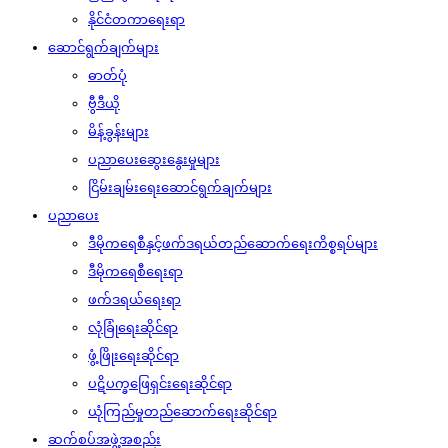
နိုင်ငံတကာရေးရာ
ဆောင်ရွက်ချက်များ
ဓာတ်ပုံ
ဗွီဒီယို
မိန့်ခွန်းများ
ပညာပေးဆွေးနွေးမှုများ
ငြိမ်းချမ်းရေးဆောင်ရွက်ချက်များ
ပညာပေး
ဒီမိုကရေစီနှင့်ဖက်ဒရယ်တည်ဆောက်‌ရေးကိစ္စရပ်များ
ဒီမိုကရေစီရေးရာ
ဖက်ဒရယ်ရေးရာ
လုံခြုံရေးဆိုင်ရာ
ဖွံ့ဖြိုးရေးဆိုင်ရာ
ပဋိပက္ခဖြေရှင်းရေးဆိုင်ရာ
ယုံကြည်မှုတည်ဆောက်ရေးဆိုင်ရာ
ဆက်စပ်အဖွဲ့အစည်း