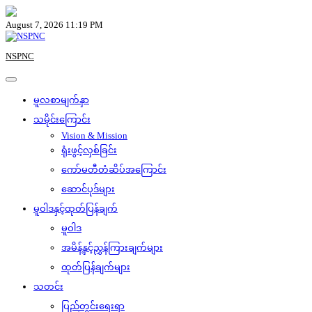
Skip
to
August 7, 2026 11:19 PM
content
NSPNC
မူလစာမျက်နှာ
သမိုင်းကြောင်း
Vision & Mission
ရုံးဖွင့်လှစ်ခြင်း
ကော်မတီတံဆိပ်အကြောင်း
ဆောင်ပုဒ်များ
မူဝါဒနှင့်ထုတ်ပြန်ချက်
မူဝါဒ
အမိန့်နှင့်ညွှန်ကြားချက်များ
ထုတ်ပြန်ချက်များ
သတင်း
ပြည်တွင်းရေးရာ