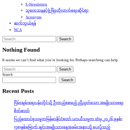
E-Newsletters
သုတေသနနှင့်ဖွံ့ဖြိုးတိုးတက်ရေးဆိုင်ရာ
Acronyms
ဆက်သွယ်ရန်
NCA
Search
for:
Nothing Found
It seems we can’t find what you’re looking for. Perhaps searching can help.
Search
for:
Search
Search
Recent Posts
ငြိမ်းချမ်းရေးပန်းတိုင်သို့ ဦးတည်စေမည့် ညီညွတ်သော အမျိုးသားရေး
စိတ်ဓာတ်
ပြည်ထောင်စုသမ္မတမြန်မာနိုင်ငံတော် ယာယီသမ္မတ ထံမှ ၂၀၂၆ ခုနှစ်၊
(၇၈)နှစ်မြောက် ချင်းအမျိုးသားနေ့အခမ်းအနားသို့ ပေးပို့သည့်