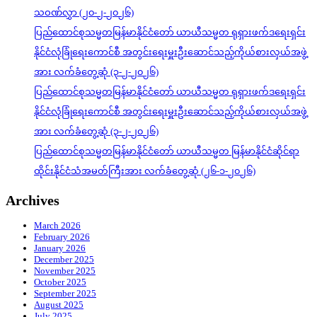
သဝဏ်လွှာ (၂၀-၂-၂၀၂၆)
ပြည်ထောင်စုသမ္မတမြန်မာနိုင်ငံတော် ယာယီသမ္မတ ရုရှားဖက်ဒရေးရှင်း
နိုင်ငံလုံခြုံရေးကောင်စီ အတွင်းရေးမှူးဦးဆောင်သည့်ကိုယ်စားလှယ်အဖွဲ့
အား လက်ခံတွေ့ဆုံ (၃-၂-၂၀၂၆)
ပြည်ထောင်စုသမ္မတမြန်မာနိုင်ငံတော် ယာယီသမ္မတ ရုရှားဖက်ဒရေးရှင်း
နိုင်ငံလုံခြုံရေးကောင်စီ အတွင်းရေးမှူးဦးဆောင်သည့်ကိုယ်စားလှယ်အဖွဲ့
အား လက်ခံတွေ့ဆုံ (၃-၂-၂၀၂၆)
ပြည်ထောင်စုသမ္မတမြန်မာနိုင်ငံတော် ယာယီသမ္မတ မြန်မာနိုင်ငံဆိုင်ရာ
ထိုင်းနိုင်ငံသံအမတ်ကြီးအား လက်ခံတွေ့ဆုံ (၂၆-၁-၂၀၂၆)
Archives
March 2026
February 2026
January 2026
December 2025
November 2025
October 2025
September 2025
August 2025
July 2025