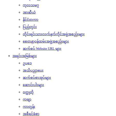
ကုလသမဂ္ဂ
အာဆီယံ
နိုင်ငံတကာ
ပြည်တွင်း
တိုင်းရင်းသားလက်နက်ကိုင်အဖွဲ့အစည်းများ
စေတနာ့ဝန်ထမ်းအဖွဲ့အစည်းများ
ဆက်စပ် Website URL များ
အရင်းအမြစ်များ
ဥပဒေ
အသိပညာပေး
ဆက်စပ်စာအုပ်များ
ဆောင်းပါးများ
ဝတ္ထုတို
ကဗျာ
ကာတွန်း
အစီရင်ခံစာ