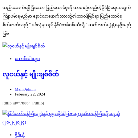
တည်ဆောက်ရရှိပြီးသော ပြည်ထောင်စုကို ထာဝစဉ်တည်တံ့ခိုင်မြဲရေးအတွက်
ကြိုးပမ်းရမည်မှာ နောင်လာနောက်သားတို့၏တာဝန်ဖြစ်ရာ ပြည်ထောင်စု
စိတ်ဓာတ်သည် ” ပင်လုံမှသည် နိုင်ငံတစ်ဝန်းဆီသို့ ” ဆက်လက်ပျံ့နှံ့နေဦးမည်
ဖြစ်
ဆောင်းပါးများ
လူငယ်နှင့် မျိုးချစ်စိတ်
Main Admin
February 22, 2024
[dflip id=”7886″ ][/dflip]
ဗွီဒီယို