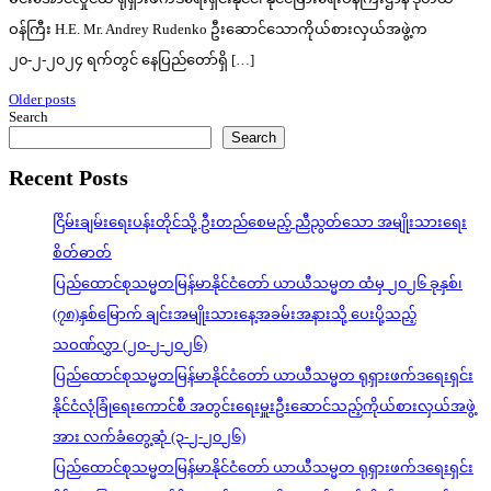
ဝန်ကြီး H.E. Mr. Andrey Rudenko ဦးဆောင်သောကိုယ်စားလှယ်အဖွဲ့က
၂၀-၂-၂၀၂၄ ရက်တွင် နေပြည်တော်ရှိ […]
Posts
Older posts
Search
navigation
Search
Recent Posts
ငြိမ်းချမ်းရေးပန်းတိုင်သို့ ဦးတည်စေမည့် ညီညွတ်သော အမျိုးသားရေး
စိတ်ဓာတ်
ပြည်ထောင်စုသမ္မတမြန်မာနိုင်ငံတော် ယာယီသမ္မတ ထံမှ ၂၀၂၆ ခုနှစ်၊
(၇၈)နှစ်မြောက် ချင်းအမျိုးသားနေ့အခမ်းအနားသို့ ပေးပို့သည့်
သဝဏ်လွှာ (၂၀-၂-၂၀၂၆)
ပြည်ထောင်စုသမ္မတမြန်မာနိုင်ငံတော် ယာယီသမ္မတ ရုရှားဖက်ဒရေးရှင်း
နိုင်ငံလုံခြုံရေးကောင်စီ အတွင်းရေးမှူးဦးဆောင်သည့်ကိုယ်စားလှယ်အဖွဲ့
အား လက်ခံတွေ့ဆုံ (၃-၂-၂၀၂၆)
ပြည်ထောင်စုသမ္မတမြန်မာနိုင်ငံတော် ယာယီသမ္မတ ရုရှားဖက်ဒရေးရှင်း