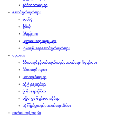
နိုင်ငံတကာရေးရာ
ဆောင်ရွက်ချက်များ
ဓာတ်ပုံ
ဗွီဒီယို
မိန့်ခွန်းများ
ပညာပေးဆွေးနွေးမှုများ
ငြိမ်းချမ်းရေးဆောင်ရွက်ချက်များ
ပညာပေး
ဒီမိုကရေစီနှင့်ဖက်ဒရယ်တည်ဆောက်‌ရေးကိစ္စရပ်များ
ဒီမိုကရေစီရေးရာ
ဖက်ဒရယ်ရေးရာ
လုံခြုံရေးဆိုင်ရာ
ဖွံ့ဖြိုးရေးဆိုင်ရာ
ပဋိပက္ခဖြေရှင်းရေးဆိုင်ရာ
ယုံကြည်မှုတည်ဆောက်ရေးဆိုင်ရာ
ဆက်စပ်အဖွဲ့အစည်း