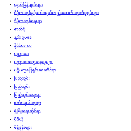
ထုတ်ပြန်ချက်များ
ဒီမိုကရေစီနှင့်ဖက်ဒရယ်တည်ဆောက်‌ရေးကိစ္စရပ်များ
ဒီမိုကရေစီရေးရာ
ဓာတ်ပုံ
နည်းဥပဒေ
နိုင်ငံတကာ
ပညာပေး
ပညာပေးဆွေးနွေးမှုများ
ပဋိပက္ခဖြေရှင်းရေးဆိုင်ရာ
ပြည်တွင်း
ပြည်တွင်း
ပြည်တွင်းရေးရာ
ဖက်ဒရယ်ရေးရာ
ဖွံ့ဖြိုးရေးဆိုင်ရာ
ဗွီဒီယို
မိန့်ခွန်းများ