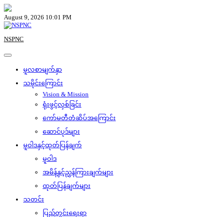
Skip
to
August 9, 2026 10:01 PM
content
NSPNC
မူလစာမျက်နှာ
သမိုင်းကြောင်း
Vision & Mission
ရုံးဖွင့်လှစ်ခြင်း
ကော်မတီတံဆိပ်အကြောင်း
ဆောင်ပုဒ်များ
မူဝါဒနှင့်ထုတ်ပြန်ချက်
မူဝါဒ
အမိန့်နှင့်ညွှန်ကြားချက်များ
ထုတ်ပြန်ချက်များ
သတင်း
ပြည်တွင်းရေးရာ