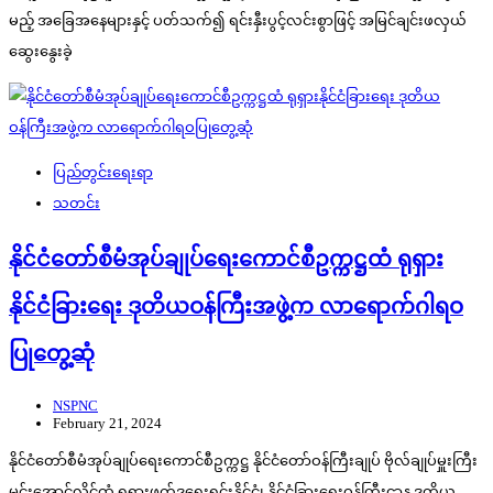
မည့် အခြေအနေများနှင့် ပတ်သက်၍ ရင်းနှီးပွင့်လင်းစွာဖြင့် အမြင်ချင်းဖလှယ်
ဆွေးနွေးခဲ့
ပြည်တွင်းရေးရာ
သတင်း
နိုင်ငံတော်စီမံအုပ်ချုပ်ရေးကောင်စီဥက္ကဋ္ဌထံ ရုရှား
နိုင်ငံခြားရေး ဒုတိယဝန်ကြီးအဖွဲ့က လာရောက်ဂါရဝ
ပြုတွေ့ဆုံ
NSPNC
February 21, 2024
နိုင်ငံတော်စီမံအုပ်ချုပ်ရေးကောင်စီဥက္ကဋ္ဌ နိုင်ငံတော်ဝန်ကြီးချုပ် ဗိုလ်ချုပ်မှူးကြီး
မင်းအောင်လှိုင်ထံ ရုရှားဖက်ဒရေးရှင်းနိုင်ငံ၊ နိုင်ငံခြားရေးဝန်ကြီးဌာန ဒုတိယ