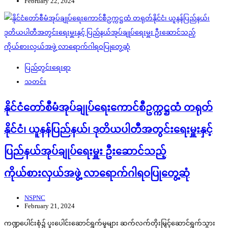
February 22, 2024
ပြည်တွင်းရေးရာ
သတင်း
နိုင်ငံတော်စီမံအုပ်ချုပ်ရေးကောင်စီဥက္ကဋ္ဌထံ တရုတ်
နိုင်ငံ၊ ယူနန်ပြည်နယ်၊ ဒုတိယပါတီအတွင်းရေးမှူးနှင့်
ပြည်နယ်အုပ်ချုပ်ရေးမှူး ဦးဆောင်သည့်
ကိုယ်စားလှယ်အဖွဲ့ လာရောက်ဂါရဝပြုတွေ့ဆုံ
NSPNC
February 21, 2024
ကဏ္ဍပေါင်းစုံ၌ ပူးပေါင်းဆောင်ရွက်မှုများ ဆက်လက်တိုးမြှင့်ဆောင်ရွက်သွား