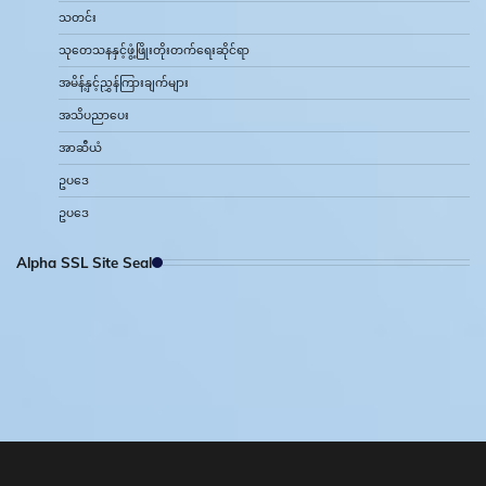
သတင်း
သုတေသနနှင့်ဖွံ့ဖြိုးတိုးတက်ရေးဆိုင်ရာ
အမိန့်နှင့်ညွှန်ကြားချက်များ
အသိပညာပေး
အာဆီယံ
ဥပဒေ
ဥပဒေ
Alpha SSL Site Seal