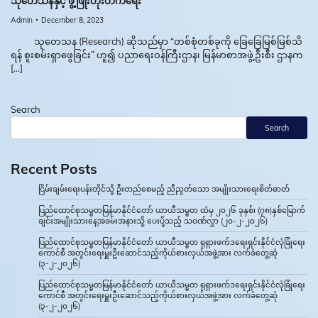
သုတေသနနှင့် ဖွံ့ဖြိုးတိုးတက်ရေး
Admin
December 8, 2023
သုတေသန (Research) ဆိုသည်မှာ “တစ်စုံတစ်ခုကို ခြေခြေမြစ်မြစ်သိ
ရန် စူးစမ်းရှာဖွေခြင်း” ဟူ၍ ပညာရေးဝန်ကြီးဌာန၊ မြန်မာစာအဖွဲ့ဦးစီး ဌာနက
[…]
Search
Search
Recent Posts
ငြိမ်းချမ်းရေးပန်းတိုင်သို့ ဦးတည်စေမည့် ညီညွတ်သော အမျိုးသားရေးစိတ်ဓာတ်
ပြည်ထောင်စုသမ္မတမြန်မာနိုင်ငံတော် ယာယီသမ္မတ ထံမှ ၂၀၂၆ ခုနှစ်၊ (၇၈)နှစ်မြောက်
ချင်းအမျိုးသားနေ့အခမ်းအနားသို့ ပေးပို့သည့် သဝဏ်လွှာ (၂၀-၂-၂၀၂၆)
ပြည်ထောင်စုသမ္မတမြန်မာနိုင်ငံတော် ယာယီသမ္မတ ရုရှားဖက်ဒရေးရှင်းနိုင်ငံလုံခြုံရေး
ကောင်စီ အတွင်းရေးမှူးဦးဆောင်သည့်ကိုယ်စားလှယ်အဖွဲ့အား လက်ခံတွေ့ဆုံ
(၃-၂-၂၀၂၆)
ပြည်ထောင်စုသမ္မတမြန်မာနိုင်ငံတော် ယာယီသမ္မတ ရုရှားဖက်ဒရေးရှင်းနိုင်ငံလုံခြုံရေး
ကောင်စီ အတွင်းရေးမှူးဦးဆောင်သည့်ကိုယ်စားလှယ်အဖွဲ့အား လက်ခံတွေ့ဆုံ
(၃-၂-၂၀၂၆)