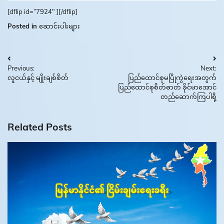
[dflip id=”7924″ ][/dflip]
Posted in
ဆောင်းပါးများ
Post
Previous:
Next:
navigation
လူငယ်နှင့် မျိုးချစ်စိတ်
ပြည်ထောင်စုမပြိုကွဲရေးအတွက်
ပြည်ထောင်စုစိတ်ဓာတ် ခိုင်မာအောင်
တည်ဆောက်ကြပါစို့
Related Posts