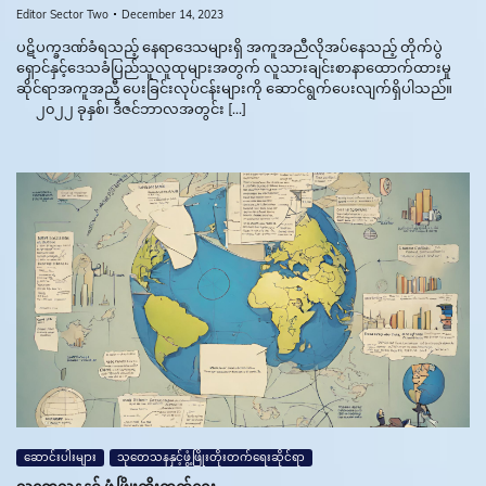
Editor Sector Two
December 14, 2023
ပဋိပက္ခဒဏ်ခံရသည့် နေရာဒေသများရှိ အကူအညီလိုအပ်နေသည့် တိုက်ပွဲ
ရှောင်နှင့်ဒေသခံပြည်သူလူထုများအတွက် လူသားချင်းစာနာထောက်ထားမှု
ဆိုင်ရာအကူအညီ ပေးခြင်းလုပ်ငန်းများကို ဆောင်ရွက်ပေးလျက်ရှိပါသည်။
၂၀၂၂ ခုနှစ်၊ ဒီဇင်ဘာလအတွင်း […]
ဆောင်းပါးများ
သုတေသနနှင့်ဖွံ့ဖြိုးတိုးတက်ရေးဆိုင်ရာ