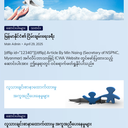
ဆောင်းပါးများ
သတင်း
မြန်မာနိုင်ငံ၏ ငြိမ်းချမ်းရေးခရီး
Main Admin
April 29, 2025
[dflip id=”12340″][/dflip] Article By Min Naing (Secretary of NSPNC,
Myanmar) အင်္ဂလိပ်ဘာသာဖြင့် ICWA Website တွင်ဖော်ပြထားသည့်
ဆောင်းပါးအား ဤနေရာတွင် ဝင်ရောက်ဖတ်ရှုနိုင်ပါသည်။
ဆောင်းပါးများ
လူသားချင်းစာနာထောက်ထားမှု အကူအညီပေးနေမှုများ