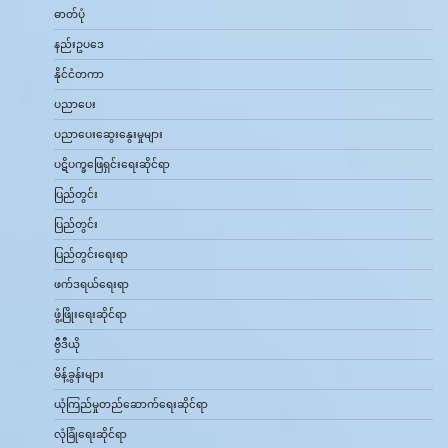
ဓာတ်ပုံ
နည်းဥပဒေ
နိုင်ငံတကာ
ပညာပေး
ပညာပေးဆွေးနွေးမှုများ
ပဋိပက္ခဖြေရှင်းရေးဆိုင်ရာ
ပြည်တွင်း
ပြည်တွင်း
ပြည်တွင်းရေးရာ
ဖက်ဒရယ်ရေးရာ
ဖွံ့ဖြိုးရေးဆိုင်ရာ
ဗွီဒီယို
မိန့်ခွန်းများ
ယုံကြည်မှုတည်ဆောက်ရေးဆိုင်ရာ
လုံခြုံရေးဆိုင်ရာ