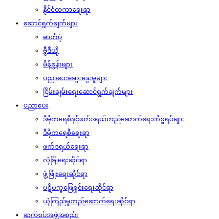
နိုင်ငံတကာရေးရာ
ဆောင်ရွက်ချက်များ
ဓာတ်ပုံ
ဗွီဒီယို
မိန့်ခွန်းများ
ပညာပေးဆွေးနွေးမှုများ
ငြိမ်းချမ်းရေးဆောင်ရွက်ချက်များ
ပညာပေး
ဒီမိုကရေစီနှင့်ဖက်ဒရယ်တည်ဆောက်‌ရေးကိစ္စရပ်များ
ဒီမိုကရေစီရေးရာ
ဖက်ဒရယ်ရေးရာ
လုံခြုံရေးဆိုင်ရာ
ဖွံ့ဖြိုးရေးဆိုင်ရာ
ပဋိပက္ခဖြေရှင်းရေးဆိုင်ရာ
ယုံကြည်မှုတည်ဆောက်ရေးဆိုင်ရာ
ဆက်စပ်အဖွဲ့အစည်း