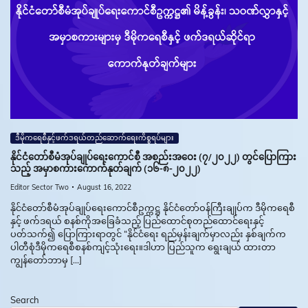
ဒီမိုကရေစီနှင့်ဖက်ဒရယ်တည်ဆောက်‌ရေးကိစ္စရပ်များ
နိုင်ငံတော်စီမံအုပ်ချုပ်ရေးကောင်စီ အစည်းအဝေး (၇/၂၀၂၂) တွင်ပြောကြား
သည့် အမှာစကားကောက်နုတ်ချက် (၁၆-၈-၂၀၂၂)
Editor Sector Two
August 16, 2022
နိုင်ငံတော်စီမံအုပ်ချုပ်ရေးကောင်စီဥက္ကဋ္ဌ နိုင်ငံတော်ဝန်ကြီးချုပ်က ဒီမိုကရေစီ
နှင့် ဖက်ဒရယ် စနစ်ကိုအခြေခံသည့် ပြည်ထောင်စုတည်ထောင်ရေးနှင့်
ပတ်သက်၍ ပြောကြားရာတွင် “နိုင်ငံရေး ရည်မှန်းချက်မှာလည်း နှစ်ချက်က
ပါတီစုံဒီမိုကရေစီစနစ်ကျင့်သုံးရေး။ဒါဟာ ပြည်သူက ရွေးချယ် ထားတာ
ကျွန်တော်ဘာမှ […]
Search