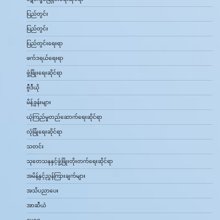
ပြည်တွင်း
ပြည်တွင်း
ပြည်တွင်းရေးရာ
ဖက်ဒရယ်ရေးရာ
ဖွံ့ဖြိုးရေးဆိုင်ရာ
ဗွီဒီယို
မိန့်ခွန်းများ
ယုံကြည်မှုတည်ဆောက်ရေးဆိုင်ရာ
လုံခြုံရေးဆိုင်ရာ
သတင်း
သုတေသနနှင့်ဖွံ့ဖြိုးတိုးတက်ရေးဆိုင်ရာ
အမိန့်နှင့်ညွှန်ကြားချက်များ
အသိပညာပေး
အာဆီယံ
ဥပဒေ