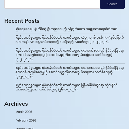
Search
Recent Posts
ငြိမ်းချမ်းရေးပန်းတိုင်သို့ ဦးတည်စေမည့် ညီညွတ်သော အမျိုးသားရေးစိတ်ဓာတ်
ပြည်ထောင်စုသမ္မတမြန်မာနိုင်ငံတော် ယာယီသမ္မတ ထံမှ ၂၀၂၆ ခုနှစ်၊ (၇၈)နှစ်မြောက်
ချင်းအမျိုးသားနေ့အခမ်းအနားသို့ ပေးပို့သည့် သဝဏ်လွှာ (၂၀-၂-၂၀၂၆)
ပြည်ထောင်စုသမ္မတမြန်မာနိုင်ငံတော် ယာယီသမ္မတ ရုရှားဖက်ဒရေးရှင်းနိုင်ငံလုံခြုံရေး
ကောင်စီ အတွင်းရေးမှူးဦးဆောင်သည့်ကိုယ်စားလှယ်အဖွဲ့အား လက်ခံတွေ့ဆုံ
(၃-၂-၂၀၂၆)
ပြည်ထောင်စုသမ္မတမြန်မာနိုင်ငံတော် ယာယီသမ္မတ ရုရှားဖက်ဒရေးရှင်းနိုင်ငံလုံခြုံရေး
ကောင်စီ အတွင်းရေးမှူးဦးဆောင်သည့်ကိုယ်စားလှယ်အဖွဲ့အား လက်ခံတွေ့ဆုံ
(၃-၂-၂၀၂၆)
ပြည်ထောင်စုသမ္မတမြန်မာနိုင်ငံတော် ယာယီသမ္မတ မြန်မာနိုင်ငံဆိုင်ရာ ထိုင်းနိုင်ငံ
သံအမတ်ကြီးအား လက်ခံတွေ့ဆုံ (၂၆-၁-၂၀၂၆)
Archives
March 2026
February 2026
January 2026