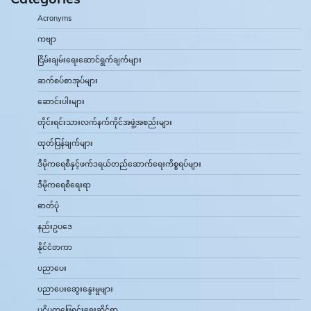
Acronyms
ကဗျာ
ငြိမ်းချမ်းရေးဆောင်ရွက်ချက်များ
ဆက်စပ်စာအုပ်များ
ဆောင်းပါးများ
တိုင်းရင်းသားလက်နက်ကိုင်အဖွဲ့အစည်းများ
ထုတ်ပြန်ချက်များ
ဒီမိုကရေစီနှင့်ဖက်ဒရယ်တည်ဆောက်‌ရေးကိစ္စရပ်များ
ဒီမိုကရေစီရေးရာ
ဓာတ်ပုံ
နည်းဥပဒေ
နိုင်ငံတကာ
ပညာပေး
ပညာပေးဆွေးနွေးမှုများ
ပဋိပက္ခဖြေရှင်းရေးဆိုင်ရာ