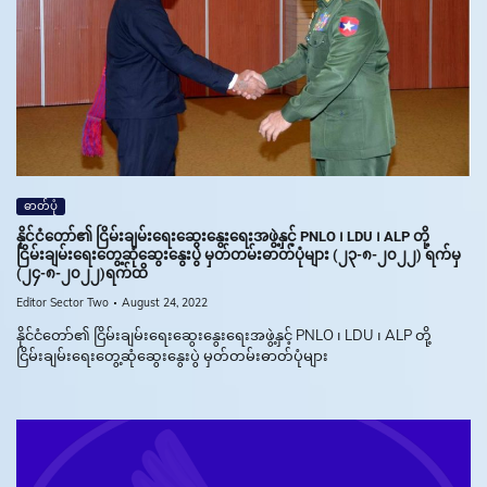
ဓာတ်ပုံ
နိုင်ငံတော်၏ ငြိမ်းချမ်းရေးဆွေးနွေးရေးအဖွဲ့နှင့် PNLO ၊ LDU ၊ ALP တို့
ငြိမ်းချမ်းရေးတွေ့ဆုံဆွေးနွေးပွဲ မှတ်တမ်းဓာတ်ပုံများ (၂၃-၈-၂၀၂၂) ရက်မှ
(၂၄-၈-၂၀၂၂)ရက်ထိ
Editor Sector Two
August 24, 2022
နိုင်ငံတော်၏ ငြိမ်းချမ်းရေးဆွေးနွေးရေးအဖွဲ့နှင့် PNLO ၊ LDU ၊ ALP တို့
ငြိမ်းချမ်းရေးတွေ့ဆုံဆွေးနွေးပွဲ မှတ်တမ်းဓာတ်ပုံများ