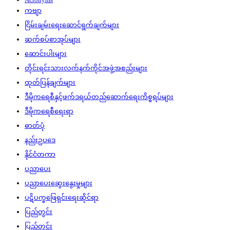
ကဗျာ
ငြိမ်းချမ်းရေးဆောင်ရွက်ချက်များ
ဆက်စပ်စာအုပ်များ
ဆောင်းပါးများ
တိုင်းရင်းသားလက်နက်ကိုင်အဖွဲ့အစည်းများ
ထုတ်ပြန်ချက်များ
ဒီမိုကရေစီနှင့်ဖက်ဒရယ်တည်ဆောက်‌ရေးကိစ္စရပ်များ
ဒီမိုကရေစီရေးရာ
ဓာတ်ပုံ
နည်းဥပဒေ
နိုင်ငံတကာ
ပညာပေး
ပညာပေးဆွေးနွေးမှုများ
ပဋိပက္ခဖြေရှင်းရေးဆိုင်ရာ
ပြည်တွင်း
ပြည်တွင်း