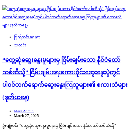
ပြည်တွင်းရေးရာ
သတင်း
“တွေ့ဆုံဆွေးနွေးမှုများမှ ငြိမ်းချမ်းသော နိုင်ငံတော်
သစ်ဆီသို့” ငြိမ်းချမ်းရေးစကားဝိုင်းဆွေးနွေးပွဲတွင်
ပါဝင်တက်ရောက်ဆွေးနွေးကြသူများ၏ စကားသံများ
(ဒုတိယနေ့)
Main Admin
March 27, 2025
ဦးမျိုးဝင်း “တွေ့ဆုံဆွေးနွေးမှုများမှ ငြိမ်းချမ်းသော နိုင်ငံတော်သစ်ဆီသို့”