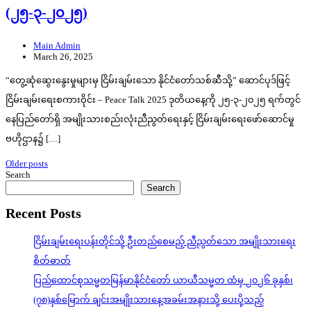
(၂၅-၃-၂၀၂၅)
Main Admin
March 26, 2025
“တွေ့ဆုံဆွေးနွေးမှုများမှ ငြိမ်းချမ်းသော နိုင်ငံတော်သစ်ဆီသို့” ဆောင်ပုဒ်ဖြင့်
ငြိမ်းချမ်းရေးစကားဝိုင်း – Peace Talk 2025 ဒုတိယနေ့ကို ၂၅-၃-၂၀၂၅ ရက်တွင်
နေပြည်တော်ရှိ အမျိုးသားစည်းလုံးညီညွတ်ရေးနှင့် ငြိမ်းချမ်းရေးဖော်ဆောင်မှု
ဗဟိုဌာန၌ […]
Posts
Older posts
Search
navigation
Search
Recent Posts
ငြိမ်းချမ်းရေးပန်းတိုင်သို့ ဦးတည်စေမည့် ညီညွတ်သော အမျိုးသားရေး
စိတ်ဓာတ်
ပြည်ထောင်စုသမ္မတမြန်မာနိုင်ငံတော် ယာယီသမ္မတ ထံမှ ၂၀၂၆ ခုနှစ်၊
(၇၈)နှစ်မြောက် ချင်းအမျိုးသားနေ့အခမ်းအနားသို့ ပေးပို့သည့်