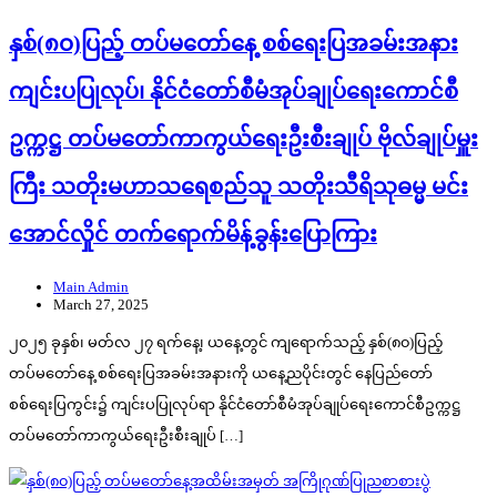
နှစ်(၈ဝ)ပြည့် တပ်မတော်နေ့ စစ်ရေးပြအခမ်းအနား
ကျင်းပပြုလုပ်၊ နိုင်ငံတော်စီမံအုပ်ချုပ်ရေးကောင်စီ
ဥက္ကဋ္ဌ တပ်မတော်ကာကွယ်ရေးဦးစီးချုပ် ဗိုလ်ချုပ်မှူး
ကြီး သတိုးမဟာသရေစည်သူ သတိုးသီရိသုဓမ္မ မင်း
အောင်လှိုင် တက်ရောက်မိန့်ခွန်းပြောကြား
Main Admin
March 27, 2025
၂၀၂၅ ခုနှစ်၊ မတ်လ ၂၇ ရက်နေ့၊ ယနေ့တွင် ကျရောက်သည့် နှစ်(၈၀)ပြည့်
တပ်မတော်နေ့ စစ်ရေးပြအခမ်းအနားကို ယနေ့ညပိုင်းတွင် နေပြည်တော်
စစ်ရေးပြကွင်း၌ ကျင်းပပြုလုပ်ရာ နိုင်ငံတော်စီမံအုပ်ချုပ်ရေးကောင်စီဥက္ကဋ္ဌ
တပ်မတော်ကာကွယ်ရေးဦးစီးချုပ် […]