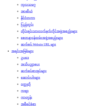
ကုလသမဂ္ဂ
အာဆီယံ
နိုင်ငံတကာ
ပြည်တွင်း
တိုင်းရင်းသားလက်နက်ကိုင်အဖွဲ့အစည်းများ
စေတနာ့ဝန်ထမ်းအဖွဲ့အစည်းများ
ဆက်စပ် Website URL များ
အရင်းအမြစ်များ
ဥပဒေ
အသိပညာပေး
ဆက်စပ်စာအုပ်များ
ဆောင်းပါးများ
ဝတ္ထုတို
ကဗျာ
ကာတွန်း
အစီရင်ခံစာ