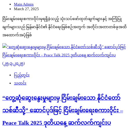
Main Admin
March 27, 2025
ငြိမ်းချမ်းရေးစကားဝိုင်းမှရရှိခဲ့သည့် သုံးသပ်ဖော်ထုတ်ချက်များနှင့် အကြံပြု
ချက်များသည် မြန်မာနိုင်ငံ၏ နိုင်ငံရေးဖြစ်စဉ်အတွက် အတိုင်းအတာတစ်ခုအထိ
အထောက်အပံ့ဖြစ်
ပြည်တွင်း
သတင်း
“တွေ့ဆုံဆွေးနွေးမှုများမှ ငြိမ်းချမ်းသော နိုင်ငံတော်
သစ်ဆီသို့” ဆောင်ပုဒ်ဖြင့် ငြိမ်းချမ်းရေးစကားဝိုင်း –
Peace Talk 2025 ဒုတိယနေ့ ဆက်လက်ကျင်းပ