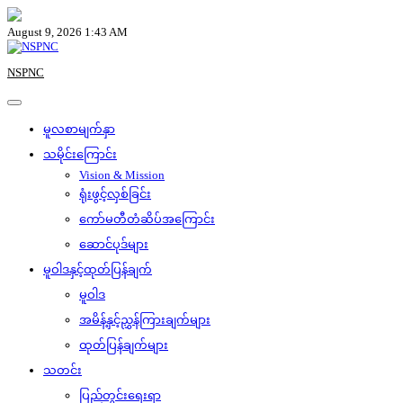
Skip
to
August 9, 2026 1:43 AM
content
NSPNC
မူလစာမျက်နှာ
သမိုင်းကြောင်း
Vision & Mission
ရုံးဖွင့်လှစ်ခြင်း
ကော်မတီတံဆိပ်အကြောင်း
ဆောင်ပုဒ်များ
မူဝါဒနှင့်ထုတ်ပြန်ချက်
မူဝါဒ
အမိန့်နှင့်ညွှန်ကြားချက်များ
ထုတ်ပြန်ချက်များ
သတင်း
ပြည်တွင်းရေးရာ