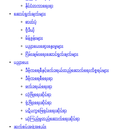
နိုင်ငံတကာရေးရာ
ဆောင်ရွက်ချက်များ
ဓာတ်ပုံ
ဗွီဒီယို
မိန့်ခွန်းများ
ပညာပေးဆွေးနွေးမှုများ
ငြိမ်းချမ်းရေးဆောင်ရွက်ချက်များ
ပညာပေး
ဒီမိုကရေစီနှင့်ဖက်ဒရယ်တည်ဆောက်‌ရေးကိစ္စရပ်များ
ဒီမိုကရေစီရေးရာ
ဖက်ဒရယ်ရေးရာ
လုံခြုံရေးဆိုင်ရာ
ဖွံ့ဖြိုးရေးဆိုင်ရာ
ပဋိပက္ခဖြေရှင်းရေးဆိုင်ရာ
ယုံကြည်မှုတည်ဆောက်ရေးဆိုင်ရာ
ဆက်စပ်အဖွဲ့အစည်း