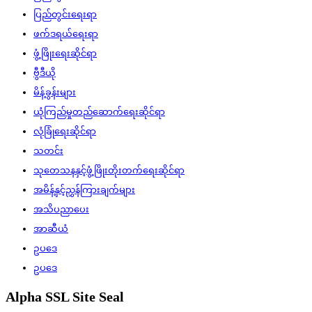
ပြည်တွင်းရေးရာ
ဖက်ဒရယ်ရေးရာ
ဖွံ့ဖြိုးရေးဆိုင်ရာ
ဗွီဒီယို
မိန့်ခွန်းများ
ယုံကြည်မှုတည်ဆောက်ရေးဆိုင်ရာ
လုံခြုံရေးဆိုင်ရာ
သတင်း
သုတေသနနှင့်ဖွံ့ဖြိုးတိုးတက်ရေးဆိုင်ရာ
အမိန့်နှင့်ညွှန်ကြားချက်များ
အသိပညာပေး
အာဆီယံ
ဥပဒေ
ဥပဒေ
Alpha SSL Site Seal