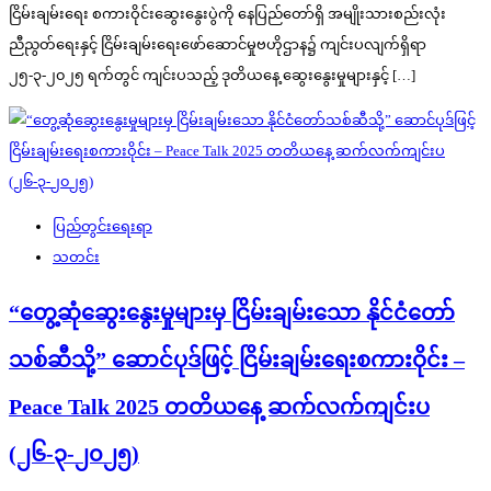
ငြိမ်းချမ်းရေး စကားဝိုင်းဆွေးနွေးပွဲကို နေပြည်တော်ရှိ အမျိုးသားစည်းလုံး
ညီညွတ်ရေးနှင့် ငြိမ်းချမ်းရေးဖော်ဆောင်မှုဗဟိုဌာန၌ ကျင်းပလျက်ရှိရာ
၂၅-၃-၂၀၂၅ ရက်တွင် ကျင်းပသည့် ဒုတိယနေ့ ဆွေးနွေးမှုများနှင့် […]
ပြည်တွင်းရေးရာ
သတင်း
“တွေ့ဆုံဆွေးနွေးမှုများမှ ငြိမ်းချမ်းသော နိုင်ငံတော်
သစ်ဆီသို့” ဆောင်ပုဒ်ဖြင့် ငြိမ်းချမ်းရေးစကားဝိုင်း –
Peace Talk 2025 တတိယနေ့ ဆက်လက်ကျင်းပ
(၂၆-၃-၂၀၂၅)