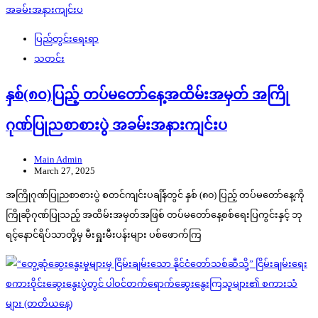
ပြည်တွင်းရေးရာ
သတင်း
နှစ်(၈၀)ပြည့် တပ်မတော်နေ့အထိမ်းအမှတ် အကြို
ဂုဏ်ပြုညစာစားပွဲ အခမ်းအနားကျင်းပ
Main Admin
March 27, 2025
အကြိုဂုဏ်ပြုညစာစားပွဲ စတင်ကျင်းပချိန်တွင် နှစ် (၈၀) ပြည့် တပ်မတော်နေ့ကို
ကြိုဆိုဂုဏ်ပြုသည့် အထိမ်းအမှတ်အဖြစ် တပ်မတော်နေ့စစ်ရေးပြကွင်းနှင့် ဘု
ရင့်နောင်ရိပ်သာတို့မှ မီးရှူးမီးပန်းများ ပစ်ဖောက်ကြ