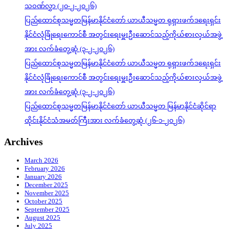
သဝဏ်လွှာ (၂၀-၂-၂၀၂၆)
ပြည်ထောင်စုသမ္မတမြန်မာနိုင်ငံတော် ယာယီသမ္မတ ရုရှားဖက်ဒရေးရှင်း
နိုင်ငံလုံခြုံရေးကောင်စီ အတွင်းရေးမှူးဦးဆောင်သည့်ကိုယ်စားလှယ်အဖွဲ့
အား လက်ခံတွေ့ဆုံ (၃-၂-၂၀၂၆)
ပြည်ထောင်စုသမ္မတမြန်မာနိုင်ငံတော် ယာယီသမ္မတ ရုရှားဖက်ဒရေးရှင်း
နိုင်ငံလုံခြုံရေးကောင်စီ အတွင်းရေးမှူးဦးဆောင်သည့်ကိုယ်စားလှယ်အဖွဲ့
အား လက်ခံတွေ့ဆုံ (၃-၂-၂၀၂၆)
ပြည်ထောင်စုသမ္မတမြန်မာနိုင်ငံတော် ယာယီသမ္မတ မြန်မာနိုင်ငံဆိုင်ရာ
ထိုင်းနိုင်ငံသံအမတ်ကြီးအား လက်ခံတွေ့ဆုံ (၂၆-၁-၂၀၂၆)
Archives
March 2026
February 2026
January 2026
December 2025
November 2025
October 2025
September 2025
August 2025
July 2025