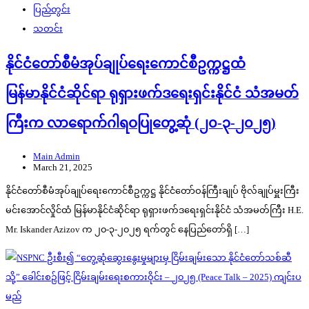
ပြည်တွင်း
သတင်း
နိုင်ငံတော်စီမံအုပ်ချုပ်ရေးကောင်စီဥက္ကဋ္ဌထံ
မြန်မာနိုင်ငံဆိုင်ရာ ရုရှားဖက်ဒရေးရှင်းနိုင်ငံ သံအမတ်
ကြီးက လာရောက်ဂါရဝပြုတွေ့ဆုံ (၂၀-၃-၂၀၂၅)
Main Admin
March 21, 2025
နိုင်ငံတော်စီမံအုပ်ချုပ်ရေးကောင်စီဥက္ကဋ္ဌ နိုင်ငံတော်ဝန်ကြီးချုပ် ဗိုလ်ချုပ်မှူးကြီး
မင်းအောင်လှိုင်ထံ မြန်မာနိုင်ငံဆိုင်ရာ ရုရှားဖက်ဒရေးရှင်းနိုင်ငံ သံအမတ်ကြီး H.E.
Mr. Iskander Azizov က ၂၀-၃-၂၀၂၅ ရက်တွင် နေပြည်တော်ရှိ […]