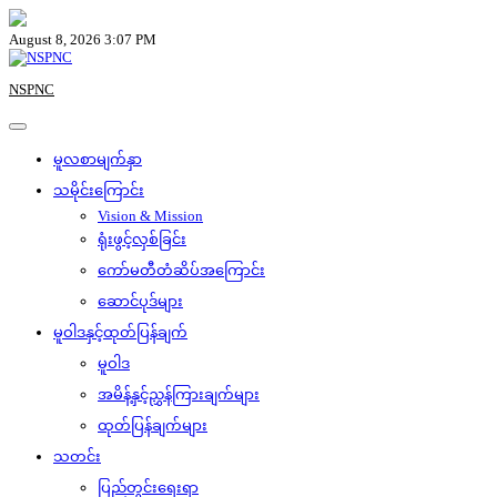
Skip
to
August 8, 2026 3:07 PM
content
NSPNC
မူလစာမျက်နှာ
သမိုင်းကြောင်း
Vision & Mission
ရုံးဖွင့်လှစ်ခြင်း
ကော်မတီတံဆိပ်အကြောင်း
ဆောင်ပုဒ်များ
မူဝါဒနှင့်ထုတ်ပြန်ချက်
မူဝါဒ
အမိန့်နှင့်ညွှန်ကြားချက်များ
ထုတ်ပြန်ချက်များ
သတင်း
ပြည်တွင်းရေးရာ