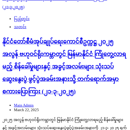
ပြည်တွင်း
သတင်း
နိုင်ငံတော်စီမံအုပ်ချုပ်ရေးကောင်စီဥက္ကဋ္ဌ ၂၀၂၅
အလွန် ဗဟုဝင်ရိုးကမ္ဘာတွင် မြန်မာနိုင်ငံ ကြုံတွေ့လာရ
မည့် စိန်ခေါ်မှုများနှင့် အခွင့်အလမ်းများ သုံးသပ်
ဆွေးနွေးပွဲ ဖွင့်ပွဲအခမ်းအနားသို့ တက်ရောက်အမှာ
စကားပြောကြား (၂၁-၃-၂၀၂၅)
Main Admin
March 22, 2025
၂၀၂၅ အလွန် ဗဟုဝင်ရိုးကမ္ဘာတွင် မြန်မာနိုင်ငံ ကြုံတွေ့လာရမည့် စိန်ခေါ်မှုများ
နှင့် အခွင့်အလမ်းများ သုံးသပ်ဆွေးနွေးပွဲဖွင့်ပွဲအခမ်းအနားကို ၂၁-၃-၂၀၂၅ ရက်