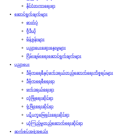
နိုင်ငံတကာရေးရာ
ဆောင်ရွက်ချက်များ
ဓာတ်ပုံ
ဗွီဒီယို
မိန့်ခွန်းများ
ပညာပေးဆွေးနွေးမှုများ
ငြိမ်းချမ်းရေးဆောင်ရွက်ချက်များ
ပညာပေး
ဒီမိုကရေစီနှင့်ဖက်ဒရယ်တည်ဆောက်‌ရေးကိစ္စရပ်များ
ဒီမိုကရေစီရေးရာ
ဖက်ဒရယ်ရေးရာ
လုံခြုံရေးဆိုင်ရာ
ဖွံ့ဖြိုးရေးဆိုင်ရာ
ပဋိပက္ခဖြေရှင်းရေးဆိုင်ရာ
ယုံကြည်မှုတည်ဆောက်ရေးဆိုင်ရာ
ဆက်စပ်အဖွဲ့အစည်း