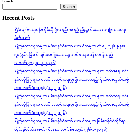
Search
Search
Recent Posts
ငြိမ်းချမ်းရေးပန်းတိုင်သို့ ဦးတည်စေမည့် ညီညွတ်သော အမျိုးသားရေး
စိတ်ဓာတ်
ပြည်ထောင်စုသမ္မတမြန်မာနိုင်ငံတော် ယာယီသမ္မတ ထံမှ ၂၀၂၆ ခုနှစ်၊
(၇၈)နှစ်မြောက် ချင်းအမျိုးသားနေ့အခမ်းအနားသို့ ပေးပို့သည့်
သဝဏ်လွှာ (၂၀-၂-၂၀၂၆)
ပြည်ထောင်စုသမ္မတမြန်မာနိုင်ငံတော် ယာယီသမ္မတ ရုရှားဖက်ဒရေးရှင်း
နိုင်ငံလုံခြုံရေးကောင်စီ အတွင်းရေးမှူးဦးဆောင်သည့်ကိုယ်စားလှယ်အဖွဲ့
အား လက်ခံတွေ့ဆုံ (၃-၂-၂၀၂၆)
ပြည်ထောင်စုသမ္မတမြန်မာနိုင်ငံတော် ယာယီသမ္မတ ရုရှားဖက်ဒရေးရှင်း
နိုင်ငံလုံခြုံရေးကောင်စီ အတွင်းရေးမှူးဦးဆောင်သည့်ကိုယ်စားလှယ်အဖွဲ့
အား လက်ခံတွေ့ဆုံ (၃-၂-၂၀၂၆)
ပြည်ထောင်စုသမ္မတမြန်မာနိုင်ငံတော် ယာယီသမ္မတ မြန်မာနိုင်ငံဆိုင်ရာ
ထိုင်းနိုင်ငံသံအမတ်ကြီးအား လက်ခံတွေ့ဆုံ (၂၆-၁-၂၀၂၆)