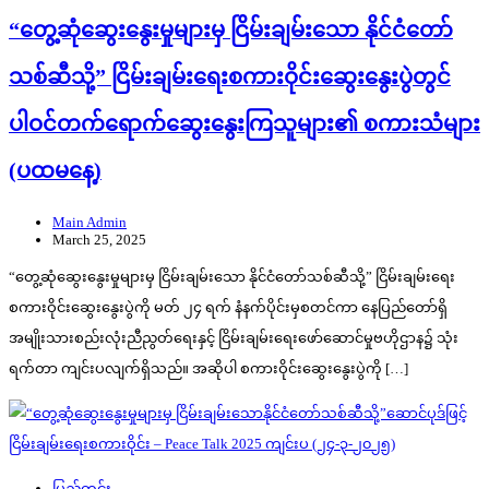
“တွေ့ဆုံဆွေးနွေးမှုများမှ ငြိမ်းချမ်းသော နိုင်ငံတော်
သစ်ဆီသို့” ငြိမ်းချမ်းရေးစကားဝိုင်းဆွေးနွေးပွဲတွင်
ပါဝင်တက်ရောက်ဆွေးနွေးကြသူများ၏ စကားသံများ
(ပထမနေ့)
Main Admin
March 25, 2025
“တွေ့ဆုံဆွေးနွေးမှုများမှ ငြိမ်းချမ်းသော နိုင်ငံတော်သစ်ဆီသို့” ငြိမ်းချမ်းရေး
စကားဝိုင်းဆွေးနွေးပွဲကို မတ် ၂၄ ရက် နံနက်ပိုင်းမှစတင်ကာ နေပြည်တော်ရှိ
အမျိုးသားစည်းလုံးညီညွတ်ရေးနှင့် ငြိမ်းချမ်းရေးဖော်ဆောင်မှုဗဟိုဌာန၌ သုံး
ရက်တာ ကျင်းပလျက်ရှိသည်။ အဆိုပါ စကားဝိုင်းဆွေးနွေးပွဲကို […]
ပြည်တွင်း