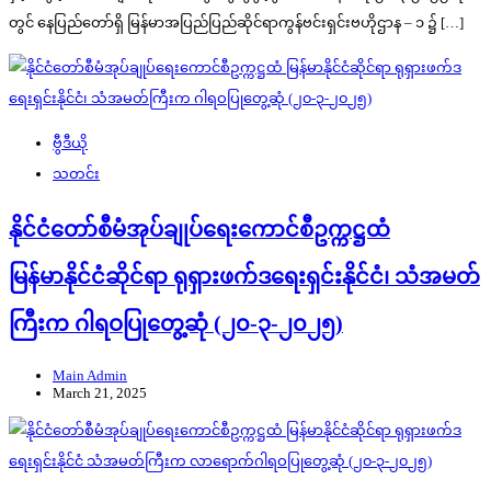
တွင် နေပြည်တော်ရှိ မြန်မာအပြည်ပြည်ဆိုင်ရာကွန်ဗင်းရှင်းဗဟိုဌာန – ၁ ၌ […]
ဗွီဒီယို
သတင်း
နိုင်ငံတော်စီမံအုပ်ချုပ်ရေးကောင်စီဥက္ကဋ္ဌထံ
မြန်မာနိုင်ငံဆိုင်ရာ ရုရှားဖက်ဒရေးရှင်းနိုင်ငံ၊ သံအမတ်
ကြီးက ဂါရဝပြုတွေ့ဆုံ (၂၀-၃-၂၀၂၅)
Main Admin
March 21, 2025