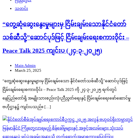
သတင်း
“တွေ့ဆုံဆွေးနွေးမှုများမှ ငြိမ်းချမ်းသောနိုင်ငံတော်
သစ်ဆီသို့”ဆောင်ပုဒ်ဖြင့် ငြိမ်းချမ်းရေးစကားဝိုင်း –
Peace Talk 2025 ကျင်းပ (၂၄-၃-၂၀၂၅)
Main Admin
March 25, 2025
“တွေ့ဆုံဆွေးနွေးမှုများမှ ငြိမ်းချမ်းသော နိုင်ငံတော်သစ်ဆီသို့”ဆောင်ပုဒ်ဖြင့်
ငြိမ်းချမ်းရေးစကားဝိုင်း – Peace Talk 2025 ကို ၂၄-၃-၂၀၂၅ ရက်တွင်
နေပြည်တော်ရှိ အမျိုးသားစည်းလုံးညီညွတ်ရေးနှင့် ငြိမ်းချမ်းရေးဖော်ဆောင်မှု
ဗဟိုဌာန၌ ကျင်းပသည်။ […]