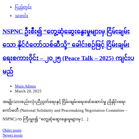
ပြည်တွင်း
သတင်း
NSPNC ဦးစီး၍ “တွေ့ဆုံဆွေးနွေးမှုများမှ ငြိမ်းချမ်း
သော နိုင်ငံတော်သစ်ဆီသို့” ခေါင်းစဉ်ဖြင့် ငြိမ်းချမ်း
ရေးစကားဝိုင်း – ၂၀၂၅ (Peace Talk – 2025) ကျင်းပ
မည်
Main Admin
March 20, 2025
အမျိုးသားစည်းလုံးညီညွတ်ရေးနှင့် ငြိမ်းချမ်းရေးဖော်ဆောင်မှု ညှိနှိုင်းရေး
ကော်မတီ (National Solidarity and Peacemaking Negotiation Committee –
NSPNC) က ကြီးမှူး၍ “တွေ့ဆုံဆွေးနွေးမှုများမှ […]
Posts
Older posts
Newer posts
navigation