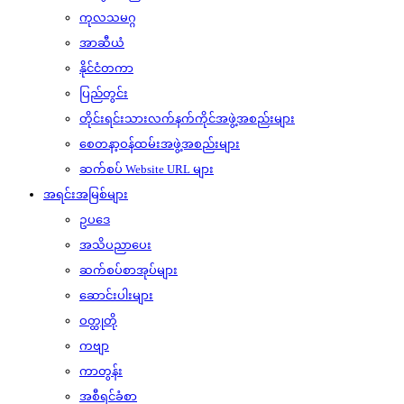
ကုလသမဂ္ဂ
အာဆီယံ
နိုင်ငံတကာ
ပြည်တွင်း
တိုင်းရင်းသားလက်နက်ကိုင်အဖွဲ့အစည်းများ
စေတနာ့ဝန်ထမ်းအဖွဲ့အစည်းများ
ဆက်စပ် Website URL များ
အရင်းအမြစ်များ
ဥပဒေ
အသိပညာပေး
ဆက်စပ်စာအုပ်များ
ဆောင်းပါးများ
ဝတ္ထုတို
ကဗျာ
ကာတွန်း
အစီရင်ခံစာ