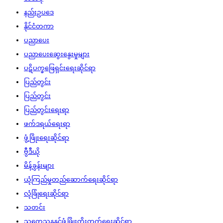
နည်းဥပဒေ
နိုင်ငံတကာ
ပညာပေး
ပညာပေးဆွေးနွေးမှုများ
ပဋိပက္ခဖြေရှင်းရေးဆိုင်ရာ
ပြည်တွင်း
ပြည်တွင်း
ပြည်တွင်းရေးရာ
ဖက်ဒရယ်ရေးရာ
ဖွံ့ဖြိုးရေးဆိုင်ရာ
ဗွီဒီယို
မိန့်ခွန်းများ
ယုံကြည်မှုတည်ဆောက်ရေးဆိုင်ရာ
လုံခြုံရေးဆိုင်ရာ
သတင်း
သုတေသနနှင့်ဖွံ့ဖြိုးတိုးတက်ရေးဆိုင်ရာ