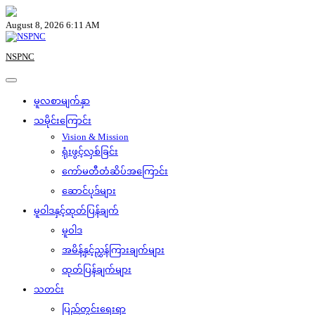
Skip
to
August 8, 2026 6:11 AM
content
NSPNC
မူလစာမျက်နှာ
သမိုင်းကြောင်း
Vision & Mission
ရုံးဖွင့်လှစ်ခြင်း
ကော်မတီတံဆိပ်အကြောင်း
ဆောင်ပုဒ်များ
မူဝါဒနှင့်ထုတ်ပြန်ချက်
မူဝါဒ
အမိန့်နှင့်ညွှန်ကြားချက်များ
ထုတ်ပြန်ချက်များ
သတင်း
ပြည်တွင်းရေးရာ