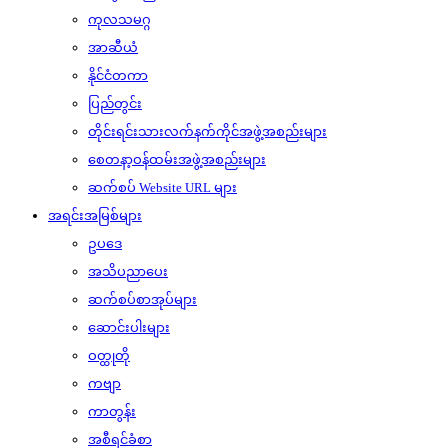
ကုလသမဂ္ဂ
အာဆီယံ
နိုင်ငံတကာ
ပြည်တွင်း
တိုင်းရင်းသားလက်နက်ကိုင်အဖွဲ့အစည်းများ
စေတနာ့ဝန်ထမ်းအဖွဲ့အစည်းများ
ဆက်စပ် Website URL များ
အရင်းအမြစ်များ
ဥပဒေ
အသိပညာပေး
ဆက်စပ်စာအုပ်များ
ဆောင်းပါးများ
ဝတ္ထုတို
ကဗျာ
ကာတွန်း
အစီရင်ခံစာ