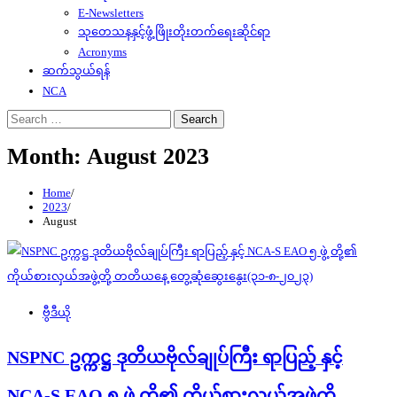
E-Newsletters
သုတေသနနှင့်ဖွံ့ဖြိုးတိုးတက်ရေးဆိုင်ရာ
Acronyms
ဆက်သွယ်ရန်
NCA
Search
for:
Month:
August 2023
Home
2023
August
ဗွီဒီယို
NSPNC ဥက္ကဋ္ဌ ဒုတိယဗိုလ်ချုပ်ကြီး ရာပြည့် နှင့်
NCA-S EAO ၅ ဖွဲ့ တို့၏ ကိုယ်စားလှယ်အဖွဲ့တို့