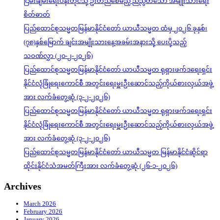
ငြိမ်းချမ်းရေးပန်းတိုင်သို့ ဦးတည်စေမည့် ညီညွတ်သော အမျိုးသားရေး
စိတ်ဓာတ်
ပြည်ထောင်စုသမ္မတမြန်မာနိုင်ငံတော် ယာယီသမ္မတ ထံမှ ၂၀၂၆ ခုနှစ်၊
(၇၈)နှစ်မြောက် ချင်းအမျိုးသားနေ့အခမ်းအနားသို့ ပေးပို့သည့်
သဝဏ်လွှာ (၂၀-၂-၂၀၂၆)
ပြည်ထောင်စုသမ္မတမြန်မာနိုင်ငံတော် ယာယီသမ္မတ ရုရှားဖက်ဒရေးရှင်း
နိုင်ငံလုံခြုံရေးကောင်စီ အတွင်းရေးမှူးဦးဆောင်သည့်ကိုယ်စားလှယ်အဖွဲ့
အား လက်ခံတွေ့ဆုံ (၃-၂-၂၀၂၆)
ပြည်ထောင်စုသမ္မတမြန်မာနိုင်ငံတော် ယာယီသမ္မတ ရုရှားဖက်ဒရေးရှင်း
နိုင်ငံလုံခြုံရေးကောင်စီ အတွင်းရေးမှူးဦးဆောင်သည့်ကိုယ်စားလှယ်အဖွဲ့
အား လက်ခံတွေ့ဆုံ (၃-၂-၂၀၂၆)
ပြည်ထောင်စုသမ္မတမြန်မာနိုင်ငံတော် ယာယီသမ္မတ မြန်မာနိုင်ငံဆိုင်ရာ
ထိုင်းနိုင်ငံသံအမတ်ကြီးအား လက်ခံတွေ့ဆုံ (၂၆-၁-၂၀၂၆)
Archives
March 2026
February 2026
January 2026