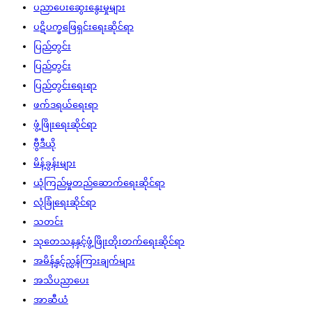
ပညာပေးဆွေးနွေးမှုများ
ပဋိပက္ခဖြေရှင်းရေးဆိုင်ရာ
ပြည်တွင်း
ပြည်တွင်း
ပြည်တွင်းရေးရာ
ဖက်ဒရယ်ရေးရာ
ဖွံ့ဖြိုးရေးဆိုင်ရာ
ဗွီဒီယို
မိန့်ခွန်းများ
ယုံကြည်မှုတည်ဆောက်ရေးဆိုင်ရာ
လုံခြုံရေးဆိုင်ရာ
သတင်း
သုတေသနနှင့်ဖွံ့ဖြိုးတိုးတက်ရေးဆိုင်ရာ
အမိန့်နှင့်ညွှန်ကြားချက်များ
အသိပညာပေး
အာဆီယံ