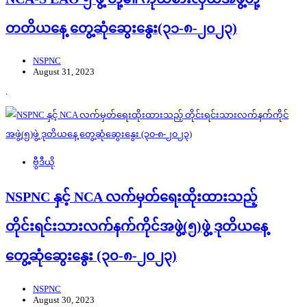
တတိယနေ့ တွေ့ဆုံဆွေးနွေး(၃၁-၈-၂၀၂၃)
NSPNC
August 31, 2023
.
ဗွီဒီယို
NSPNC နှင့် NCA လက်မှတ်ရေးထိုးထားသည့်
တိုင်းရင်းသားလက်နက်ကိုင်အဖွဲ့(၅)ဖွဲ့ ဒုတိယနေ့
တွေ့ဆုံဆွေးနွေး (၃၀-၈-၂၀၂၃)
NSPNC
August 30, 2023