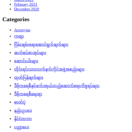
February 2021
December 2020
Categories
Acronyms
ကဗျာ
ငြိမ်းချမ်းရေးဆောင်ရွက်ချက်များ
ဆက်စပ်စာအုပ်များ
ဆောင်းပါးများ
တိုင်းရင်းသားလက်နက်ကိုင်အဖွဲ့အစည်းများ
ထုတ်ပြန်ချက်များ
ဒီမိုကရေစီနှင့်ဖက်ဒရယ်တည်ဆောက်‌ရေးကိစ္စရပ်များ
ဒီမိုကရေစီရေးရာ
ဓာတ်ပုံ
နည်းဥပဒေ
နိုင်ငံတကာ
ပညာပေး