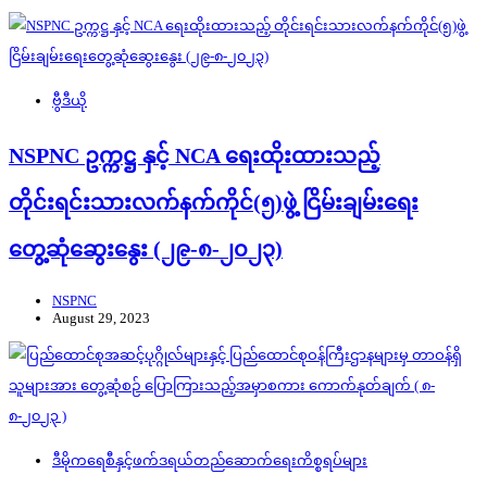
ဗွီဒီယို
NSPNC ဥက္ကဋ္ဌ နှင့် NCA ရေးထိုးထားသည့်
တိုင်းရင်းသားလက်နက်ကိုင်(၅)ဖွဲ့ ငြိမ်းချမ်းရေး
တွေ့ဆုံဆွေးနွေး (၂၉-၈-၂၀၂၃)
NSPNC
August 29, 2023
ဒီမိုကရေစီနှင့်ဖက်ဒရယ်တည်ဆောက်‌ရေးကိစ္စရပ်များ