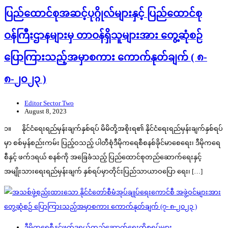
ပြည်ထောင်စုအဆင့်ပုဂ္ဂိုလ်များနှင့် ပြည်ထောင်စု
ဝန်ကြီးဌာနများမှ တာဝန်ရှိသူများအား တွေ့ဆုံစဉ်
ပြောကြားသည့်အမှာစကား ကောက်နုတ်ချက် ( ၈-
၈-၂၀၂၃ )
Editor Sector Two
August 8, 2023
၁။ နိုင်ငံရေးရည်မှန်းချက်နှစ်ရပ် မိမိတို့အစိုးရ၏ နိုင်ငံရေးရည်မှန်းချက်နှစ်ရပ်
မှာ စစ်မှန်စည်းကမ်း ပြည့်ဝသည့် ပါတီစုံဒီမိုကရေစီစနစ်ခိုင်မာစေရေး၊ ဒီမိုကရေ
စီနှင့် ဖက်ဒရယ် စနစ်ကို အခြေခံသည့် ပြည်ထောင်စုတည်ဆောက်ရေးနှင့်
အမျိုးသားရေးရည်မှန်းချက် နှစ်ရပ်မှာတိုင်းပြည်သာယာဝပြော ရေး၊ […]
ဒီမိုကရေစီနှင့်ဖက်ဒရယ်တည်ဆောက်‌ရေးကိစ္စရပ်များ