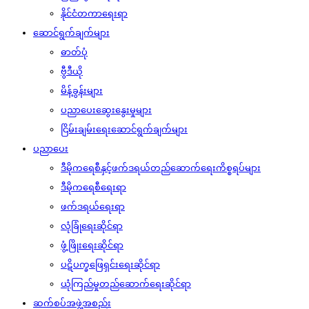
နိုင်ငံတကာရေးရာ
ဆောင်ရွက်ချက်များ
ဓာတ်ပုံ
ဗွီဒီယို
မိန့်ခွန်းများ
ပညာပေးဆွေးနွေးမှုများ
ငြိမ်းချမ်းရေးဆောင်ရွက်ချက်များ
ပညာပေး
ဒီမိုကရေစီနှင့်ဖက်ဒရယ်တည်ဆောက်‌ရေးကိစ္စရပ်များ
ဒီမိုကရေစီရေးရာ
ဖက်ဒရယ်ရေးရာ
လုံခြုံရေးဆိုင်ရာ
ဖွံ့ဖြိုးရေးဆိုင်ရာ
ပဋိပက္ခဖြေရှင်းရေးဆိုင်ရာ
ယုံကြည်မှုတည်ဆောက်ရေးဆိုင်ရာ
ဆက်စပ်အဖွဲ့အစည်း