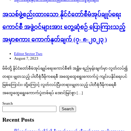
အသစ်ဖွဲ့စည်းထားသော နိုင်ငံတော်စီမံအုပ်ချုပ်ရေး
ကောင်စီ အဖွဲ့ဝင်များအား တွေ့ဆုံစဉ် ပြောကြားသည့်
အမှာစကား ကောက်နုတ်ချက် (၇- ၈-၂၀၂၃ )
Editor Sector Two
August 7, 2023
မိမိတို့ နိုင်ငံတော်စီမံအုပ်ချုပ်ရေးကောင်စီ၏ အန္တိမ ရည်မှန်းချက်မှာ လွတ်လပ်၍
တရား မျှတသည့် ပါတီစုံဒီမိုကရေစီ အထွေထွေရွေးကောက်ပွဲ ကျင်းပနိုင်ရေးပင်
ဖြစ်ကြောင်း၊ ထို့ကြောင့် လွတ်လပ်ပြီးတရားမျှတသည့် ပါတီစုံဒီမိုကရေစီ
အထွေထွေရွေးကောက်ပွဲတစ်ရပ် အောင်မြင်စွာ […]
Search
Search
Recent Posts