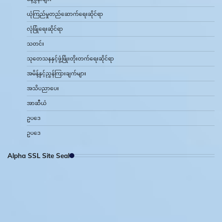
ယုံကြည်မှုတည်ဆောက်ရေးဆိုင်ရာ
လုံခြုံရေးဆိုင်ရာ
သတင်း
သုတေသနနှင့်ဖွံ့ဖြိုးတိုးတက်ရေးဆိုင်ရာ
အမိန့်နှင့်ညွှန်ကြားချက်များ
အသိပညာပေး
အာဆီယံ
ဥပဒေ
ဥပဒေ
Alpha SSL Site Seal