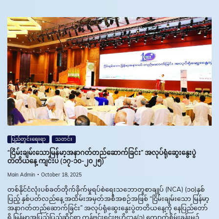
ပြည်တွင်းရေးရာ
သတင်း
“ငြိမ်းချမ်းသောမြန်မာ့အနာဂတ်တည်ဆောက်ခြင်း” အလုပ်ရုံဆွေးနွေးပွဲ
တတိယနေ့ ကျင်းပ (၁၇-၁၀-၂၀၂၅)
Main Admin
October 18, 2025
တစ်နိုင်ငံလုံးပစ်ခတ်တိုက်ခိုက်မှုရပ်စဲရေးသဘောတူစာချုပ် (NCA) (၁၀)နှစ်
ပြည့် နှစ်ပတ်လည်နေ့ အထိမ်းအမှတ်အစီအစဉ်အဖြစ် “ငြိမ်းချမ်းသော မြန်မာ့
အနာဂတ်တည်ဆောက်ခြင်း” အလုပ်ရုံဆွေးနွေးပွဲတတိယနေ့ကို နေပြည်တော်
ရှိ မြန်မာအပြည်ပြည်ဆိုင်ရာ ကွန်ဗင်းရှင်းဗဟိုဌာန(၁) ကျောက်စိမ်းခန်းမ၌