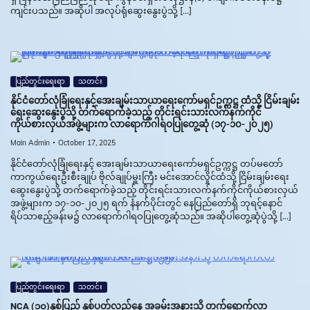
ကျင်းပသည်။ အဆိုပါ အလုပ်ရုံဆွေးနွေးပွဲသို့ […]
ပြည်တွင်းရေးရာ
သတင်း
နိုင်ငံတော်လုံခြုံရေးနှင့်အေးချမ်းသာယာရေးကော်မရှင်ဥက္ကဋ္ဌ ထံသို့ ငြိမ်းချမ်း
ရေးဆွေးနွေးပွဲသို့ တက်ရောက်ခဲ့သည့် တိုင်းရင်းသားလက်နက်ကိုင်
ကိုယ်စားလှယ်အဖွဲ့များက လာရောက်ဂါရဝပြုတွေ့ဆုံ (၁၇-၁၀-၂၀၂၅)
Main Admin
October 17, 2025
နိုင်ငံတော်လုံခြုံရေးနှင့် အေးချမ်းသာယာရေးကော်မရှင်ဥက္ကဋ္ဌ တပ်မတော်
ကာကွယ်ရေးဦးစီးချုပ် ဗိုလ်ချုပ်မှူးကြီး မင်းအောင်လှိုင်ထံသို့ ငြိမ်းချမ်းရေး
ဆွေးနွေးပွဲသို့ တက်ရောက်ခဲ့သည့် တိုင်းရင်းသားလက်နက်ကိုင်ကိုယ်စားလှယ်
အဖွဲ့များက ၁၇-၁၀-၂၀၂၅ ရက် နံနက်ပိုင်းတွင် နေပြည်တော်ရှိ ဘုရင့်နောင်
ရိပ်သာဧည့်ခန်းမ၌ လာရောက်ဂါရဝပြုတွေ့ဆုံသည်။ အဆိုပါတွေ့ဆုံပွဲသို့ […]
ပြည်တွင်းရေးရာ
သတင်း
NCA (၁၀)နှစ်ပြည့် နှစ်ပတ်လည်နေ့ အခမ်းအနားသို့ တက်ရောက်လာ