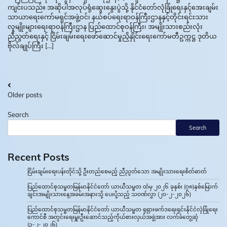
ကျင်းပသည်။ အဆိုပါအလုပ်ရုံဆွေးနွေးပွဲသို့ နိုင်ငံတော်လုံခြုံရေးနှင့်အေးချမ်း
သာယာရေးကော်မရှင်အဖွဲ့ဝင်၊ နယ်စပ်ရေးရာဝန်ကြီးဌာနနှင့်တိုင်းရင်းသား
လူမျိုးများရေးရာဝန်ကြီးဌာန ပြည်ထောင်စုဝန်ကြီး၊ အမျိုးသားစည်းလုံး
ညီညွတ်ရေးနှင့် ငြိမ်းချမ်းရေးဖော်ဆောင်မှုညှိနှိုင်းရေးကော်မတီဥက္ကဋ္ဌ ဒုတိယ
ဗိုလ်ချုပ်ကြီး […]
Posts
Older posts
navigation
Search
Search
Recent Posts
ငြိမ်းချမ်းရေးပန်းတိုင်သို့ ဦးတည်စေမည့် ညီညွတ်သော အမျိုးသားရေးစိတ်ဓာတ်
ပြည်ထောင်စုသမ္မတမြန်မာနိုင်ငံတော် ယာယီသမ္မတ ထံမှ ၂၀၂၆ ခုနှစ်၊ (၇၈)နှစ်မြောက်
ချင်းအမျိုးသားနေ့အခမ်းအနားသို့ ပေးပို့သည့် သဝဏ်လွှာ (၂၀-၂-၂၀၂၆)
ပြည်ထောင်စုသမ္မတမြန်မာနိုင်ငံတော် ယာယီသမ္မတ ရုရှားဖက်ဒရေးရှင်းနိုင်ငံလုံခြုံရေး
ကောင်စီ အတွင်းရေးမှူးဦးဆောင်သည့်ကိုယ်စားလှယ်အဖွဲ့အား လက်ခံတွေ့ဆုံ
(၃-၂-၂၀၂၆)