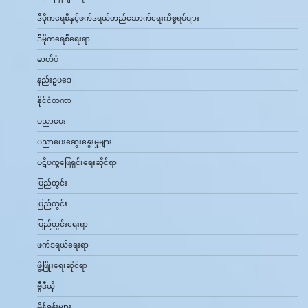
ဒီမိုကရေစီနှင့်ဖက်ဒရယ်တည်ဆောက်‌ရေးကိစ္စရပ်များ
ဒီမိုကရေစီရေးရာ
ဓာတ်ပုံ
နည်းဥပဒေ
နိုင်ငံတကာ
ပညာပေး
ပညာပေးဆွေးနွေးမှုများ
ပဋိပက္ခဖြေရှင်းရေးဆိုင်ရာ
ပြည်တွင်း
ပြည်တွင်း
ပြည်တွင်းရေးရာ
ဖက်ဒရယ်ရေးရာ
ဖွံ့ဖြိုးရေးဆိုင်ရာ
ဗွီဒီယို
မိန့်ခွန်းများ