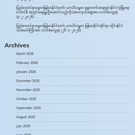
ပြည်ထောင်စုသမ္မတမြန်မာနိုင်ငံတော် ယာယီသမ္မတ ရုရှားဖက်ဒရေးရှင်းနိုင်ငံလုံခြုံရေး
ကောင်စီ အတွင်းရေးမှူးဦးဆောင်သည့်ကိုယ်စားလှယ်အဖွဲ့အား လက်ခံတွေ့ဆုံ
(၃-၂-၂၀၂၆)
ပြည်ထောင်စုသမ္မတမြန်မာနိုင်ငံတော် ယာယီသမ္မတ မြန်မာနိုင်ငံဆိုင်ရာ ထိုင်းနိုင်ငံ
သံအမတ်ကြီးအား လက်ခံတွေ့ဆုံ (၂၆-၁-၂၀၂၆)
Archives
March 2026
February 2026
January 2026
December 2025
November 2025
October 2025
September 2025
August 2025
July 2025
June 2025