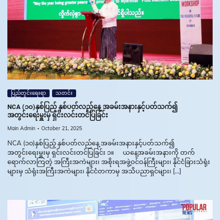
ပြည်တွင်းရေးရာ
သတင်း
NCA (၁၀)နှစ်ပြည့် နှစ်ပတ်လည်နေ့ အခမ်းအနားနှင့်ပတ်သက်၍
အတွင်းရေးမှူးမှ ရှင်းလင်းတင်ပြခြင်း
Main Admin
October 21, 2025
NCA (၁၀)နှစ်ပြည့် နှစ်ပတ်လည်နေ့ အခမ်းအနားနှင့်ပတ်သက်၍
အတွင်းရေးမှူးမှ ရှင်းလင်းတင်ပြခြင်း ၁။ ယနေ့အခမ်းအနားကို တက်
ရောက်လာကြတဲ့ အကြီးအကဲများ၊ အစိုးရအဖွဲ့ဝင်ဝန်ကြီးများ၊ နိုင်ငံခြားသံရုံး
များမှ သံရုံးအကြီးအကဲများ၊ နိုင်ငံတကာမှ အသိပညာရှင်များ၊ […]