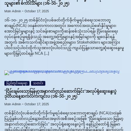
သူများ၏ စကားသံများ (၁၆-၁၀-၂၀၂၅)
Main Admin
October 17, 2025
၁၆-၁၀-၂၀၂၅ တစ်နိုင်ငံလုံးပစ်ခတ်တိုက်ခိုက်မှုရပ်စဲရေးသဘောတူ
စာချုပ်(NCA) ၁၀နှစ်တာကာလအတွင်း အကောင်အထည်ဖော်နိုင်မှုများ၊
အောင်မြင်မှုများနှင့် သင်ခန်းစာများကိုဆန်းစစ်သုံးသပ်ရန်၊ ငြိမ်းချမ်းရေး
လုပ်ငန်းစဉ်မှရရှိခဲ့သည့် အတွေ့အကြုံများနှင့်အမြင်များကို မျှဝေနိုင်ရန်
အတွက် အဓိကသက်ဆိုင်ရာအဖွဲ့အစည်းများ၊ Stakeholders များအကြား
ပါဝင်သင့်ပါဝင်ထိုက်သူအားလုံးပါဝင်သည့် ကျယ်ပြန့်သောတွေ့ဆုံဆွေးနွေးမှု
များကိုမြှင့်တင်ရန်၊ NCA […]
ပြည်တွင်းရေးရာ
သတင်း
“ငြိမ်းချမ်းသောမြန်မာ့အနာဂတ်တည်ဆောက်ခြင်း”အလုပ်ရုံဆွေးနွေးပွဲ
ဒုတိယနေ့ဆက်လက်ကျင်းပ (၁၆-၁၀-၂၀၂၅)
Main Admin
October 17, 2025
တစ်နိုင်ငံလုံးပစ်ခတ်တိုက်ခိုက်မှုရပ်စဲရေးသဘောတူစာချုပ် (NCA)(၁၀)နှစ်
ပြည့်နှစ်ပတ်လည်နေ့အထိမ်းအမှတ်အစီအစဉ်အဖြစ် “ငြိမ်းချမ်းသော မြန်မာ့
အနာဂတ်တည်ဆောက်ခြင်း” အလုပ်ရုံဆွေးနွေးပွဲကို နေပြည်တော်ရှိ မြန်မာ
အပြည်ပြည်ဆိုင်ရာကွန်ဗင်းရှင်းဗဟိုဌာန(၁)ကျောက်စိမ်းခန်းမ၌ ဆက်လက်