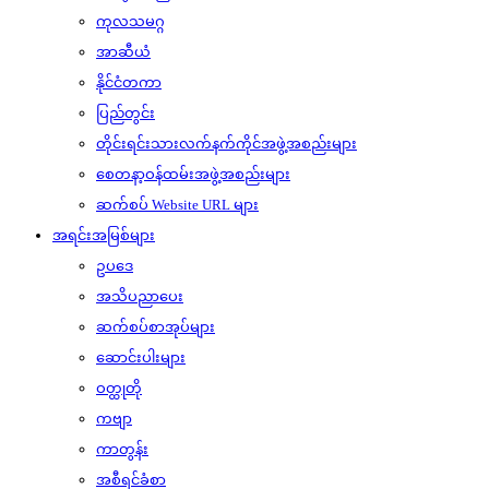
ကုလသမဂ္ဂ
အာဆီယံ
နိုင်ငံတကာ
ပြည်တွင်း
တိုင်းရင်းသားလက်နက်ကိုင်အဖွဲ့အစည်းများ
စေတနာ့ဝန်ထမ်းအဖွဲ့အစည်းများ
ဆက်စပ် Website URL များ
အရင်းအမြစ်များ
ဥပဒေ
အသိပညာပေး
ဆက်စပ်စာအုပ်များ
ဆောင်းပါးများ
ဝတ္ထုတို
ကဗျာ
ကာတွန်း
အစီရင်ခံစာ