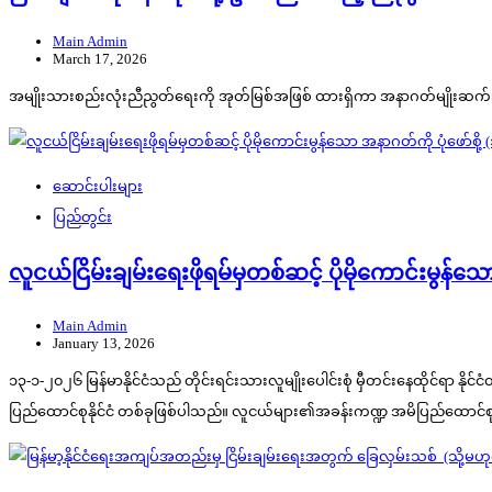
Main Admin
March 17, 2026
အမျိုးသားစည်းလုံးညီညွတ်ရေးကို အုတ်မြစ်အဖြစ် ထားရှိကာ အနာဂတ်မျိုးဆက်သ
ဆောင်းပါးများ
ပြည်တွင်း
လူငယ်ငြိမ်းချမ်းရေးဖိုရမ်မှတစ်ဆင့် ပိုမိုကောင်းမွန်သ
Main Admin
January 13, 2026
၁၃-၁-၂၀၂၆ မြန်မာနိုင်ငံသည် တိုင်းရင်းသားလူမျိုးပေါင်းစုံ မှီတင်းနေထိုင်ရာ နိ
ပြည်ထောင်စုနိုင်ငံ တစ်ခုဖြစ်ပါသည်။ လူငယ်များ၏အခန်းကဏ္ဍ အမိပြည်ထောင်စု