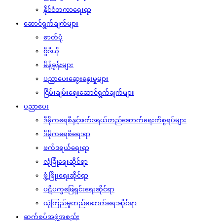
နိုင်ငံတကာရေးရာ
ဆောင်ရွက်ချက်များ
ဓာတ်ပုံ
ဗွီဒီယို
မိန့်ခွန်းများ
ပညာပေးဆွေးနွေးမှုများ
ငြိမ်းချမ်းရေးဆောင်ရွက်ချက်များ
ပညာပေး
ဒီမိုကရေစီနှင့်ဖက်ဒရယ်တည်ဆောက်‌ရေးကိစ္စရပ်များ
ဒီမိုကရေစီရေးရာ
ဖက်ဒရယ်ရေးရာ
လုံခြုံရေးဆိုင်ရာ
ဖွံ့ဖြိုးရေးဆိုင်ရာ
ပဋိပက္ခဖြေရှင်းရေးဆိုင်ရာ
ယုံကြည်မှုတည်ဆောက်ရေးဆိုင်ရာ
ဆက်စပ်အဖွဲ့အစည်း