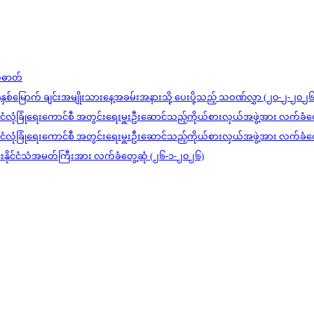
တ်ဓာတ်
)နှစ်မြောက် ချင်းအမျိုးသားနေ့အခမ်းအနားသို့ ပေးပို့သည့် သဝဏ်လွှာ (၂၀-၂-၂၀၂၆
င်ငံလုံခြုံရေးကောင်စီ အတွင်းရေးမှူးဦးဆောင်သည့်ကိုယ်စားလှယ်အဖွဲ့အား လက်ခံတ
င်ငံလုံခြုံရေးကောင်စီ အတွင်းရေးမှူးဦးဆောင်သည့်ကိုယ်စားလှယ်အဖွဲ့အား လက်ခံတ
ုင်းနိုင်ငံသံအမတ်ကြီးအား လက်ခံတွေ့ဆုံ (၂၆-၁-၂၀၂၆)