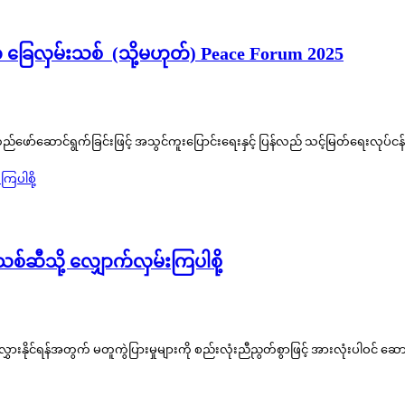
် ခြေလှမ်းသစ် (သို့မဟုတ်) Peace Forum 2025
အထည်ဖော်ဆောင်ရွက်ခြင်းဖြင့် အသွင်ကူးပြောင်းရေးနှင့် ပြန်လည် သင့်မြတ်ရေးလုပ်
်သစ်ဆီသို့ လျှောက်လှမ်းကြပါစို့
ားနိုင်ရန်အတွက် မတူကွဲပြားမှုများကို စည်းလုံးညီညွတ်စွာဖြင့် အားလုံးပါဝင် ဆောင်ရ