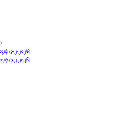
)
ွေ့ဆုံ (၃-၂-၂၀၂၆)
ွေ့ဆုံ (၃-၂-၂၀၂၆)