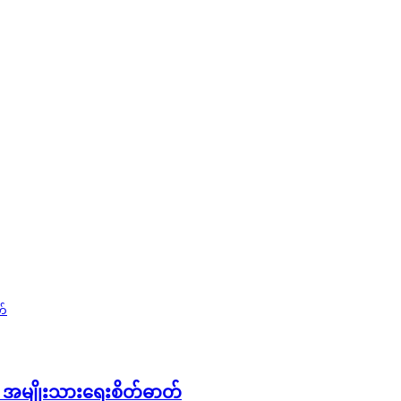
ော အမျိုးသားရေးစိတ်ဓာတ်