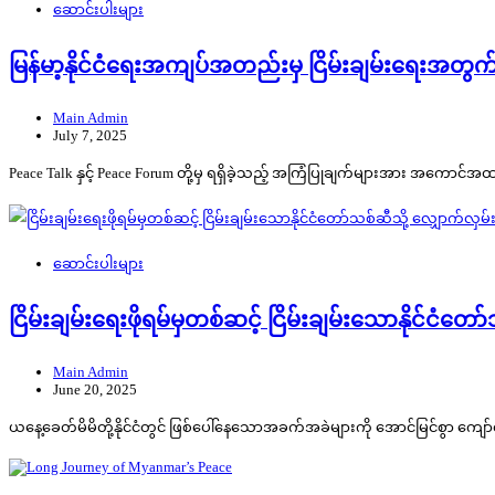
ဆောင်းပါးများ
မြန်မာ့နိုင်ငံရေးအကျပ်အတည်းမှ ငြိမ်းချမ်းရေးအတွက
Main Admin
July 7, 2025
Peace Talk နှင့် Peace Forum တို့မှ ရရှိခဲ့သည့် အကြံပြုချက်များအား အကောင်
ဆောင်းပါးများ
ငြိမ်းချမ်းရေးဖိုရမ်မှတစ်ဆင့် ငြိမ်းချမ်းသောနိုင်ငံတော
Main Admin
June 20, 2025
ယနေ့ခေတ်မိမိတို့နိုင်ငံတွင် ဖြစ်ပေါ်နေသောအခက်အခဲများကို အောင်မြင်စွာ ကျော်လွှ