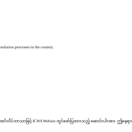
solution processes in the country.
nmar) အင်္ဂလိပ်ဘာသာဖြင့် ICWA Website တွင်ဖော်ပြထားသည့် ဆောင်းပါးအား ဤနေရာတ