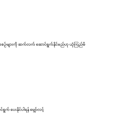
ငန်းစဉ်များကို ဆက်လက် ဆောင်ရွက်နိုင်မည်ဟု ယုံကြည်မိ
ွက် ပေးနိုင်ပါရန် မျှော်လင့်