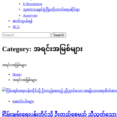
E-Newsletters
သုတေသနနှင့်ဖွံ့ဖြိုးတိုးတက်ရေးဆိုင်ရာ
Acronyms
ဆက်သွယ်ရန်
NCA
Search
for:
Category:
အရင်းအမြစ်များ
အရင်းအမြစ်များ
Home
အရင်းအမြစ်များ
ဆောင်းပါးများ
ငြိမ်းချမ်းရေးပန်းတိုင်သို့ ဦးတည်စေမည့် ညီညွတ်သ