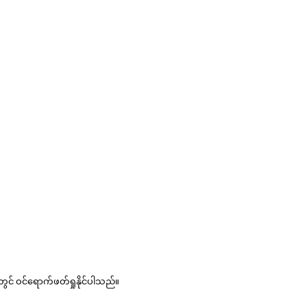
ွင် ဝင်ရောက်ဖတ်ရှုနိုင်ပါသည်။