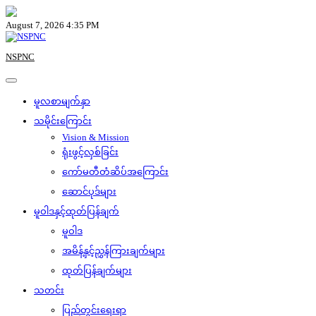
Skip
to
August 7, 2026 4:35 PM
content
NSPNC
မူလစာမျက်နှာ
သမိုင်းကြောင်း
Vision & Mission
ရုံးဖွင့်လှစ်ခြင်း
ကော်မတီတံဆိပ်အကြောင်း
ဆောင်ပုဒ်များ
မူဝါဒနှင့်ထုတ်ပြန်ချက်
မူဝါဒ
အမိန့်နှင့်ညွှန်ကြားချက်များ
ထုတ်ပြန်ချက်များ
သတင်း
ပြည်တွင်းရေးရာ