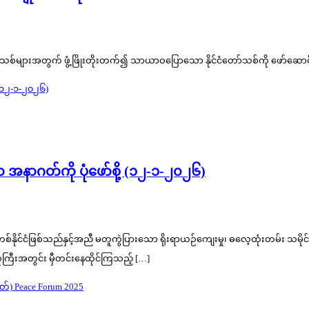
စ်များအတွက် ဖွံ့ဖြိုးတိုးတက်၍ သာယာဝပြောသော နိုင်ငံတော်သစ်ကို ဖော်ဆောင်
ော အနာဂတ်ကို ပုံဖော်စို့ (၁၂-၁-၂၀၂၆)
ုင်ငံတစ်နိုင်ငံဖြစ်သည်နှင့်အညီ မတူကွဲပြားသော ရိုးရာယဉ်ကျေးမှု၊ ဓလေ့ထုံးတမ်း သမ
ကြီးအတွင်း မှီတင်းနေထိုင်ကြသည့် […]