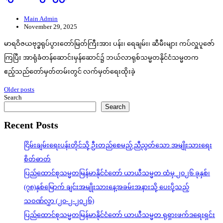
Main Admin
November 29, 2025
မာရဝိဇယဗုဒ္ဓရုပ်ပွားတော်မြတ်ကြီးအား ပန်း၊ ရေချမ်း၊ ဆီမီးများ ကပ်လှူပူဇော်
ကြပြီး အာရုံခံတန်ဆောင်းမှန်ဆောင်၌ ဘယ်လာရုစ်သမ္မတနိုင်ငံသမ္မတက
ဧည့်သည်တော်မှတ်တမ်းတွင် လက်မှတ်ရေးထိုးခဲ့
Posts
Older posts
Search
navigation
Search
Recent Posts
ငြိမ်းချမ်းရေးပန်းတိုင်သို့ ဦးတည်စေမည့် ညီညွတ်သော အမျိုးသားရေး
စိတ်ဓာတ်
ပြည်ထောင်စုသမ္မတမြန်မာနိုင်ငံတော် ယာယီသမ္မတ ထံမှ ၂၀၂၆ ခုနှစ်၊
(၇၈)နှစ်မြောက် ချင်းအမျိုးသားနေ့အခမ်းအနားသို့ ပေးပို့သည့်
သဝဏ်လွှာ (၂၀-၂-၂၀၂၆)
ပြည်ထောင်စုသမ္မတမြန်မာနိုင်ငံတော် ယာယီသမ္မတ ရုရှားဖက်ဒရေးရှင်း