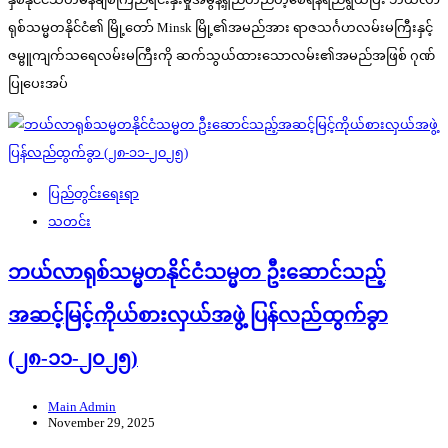
ရုစ်သမ္မတနိုင်ငံ၏ မြို့တော် Minsk မြို့၏အမည်အား ရာဇသင်္ဂဟလမ်းမကြီးနှင့်
ဇမ္ဗူကျက်သရေလမ်းမကြီးကို ဆက်သွယ်ထားသောလမ်း၏အမည်အဖြစ် ဂုဏ်
ပြုပေးအပ်
ပြည်တွင်းရေးရာ
သတင်း
ဘယ်လာရုစ်သမ္မတနိုင်ငံသမ္မတ ဦးဆောင်သည့်
အဆင့်မြင့်ကိုယ်စားလှယ်အဖွဲ့ ပြန်လည်ထွက်ခွာ
(၂၈-၁၁-၂၀၂၅)
Main Admin
November 29, 2025