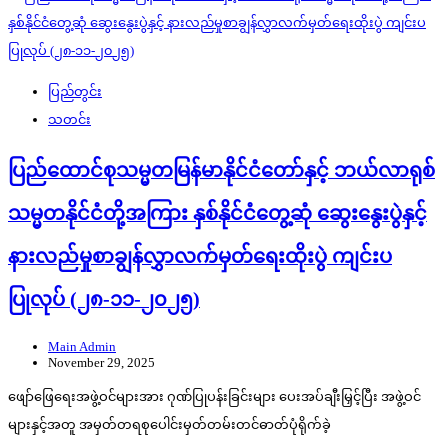
ပြည်တွင်း
သတင်း
ပြည်ထောင်စုသမ္မတမြန်မာနိုင်ငံတော်နှင့် ဘယ်လာရုစ်
သမ္မတနိုင်ငံတို့အကြား နှစ်နိုင်ငံတွေ့ဆုံ ဆွေးနွေးပွဲနှင့်
နားလည်မှုစာချွန်လွှာလက်မှတ်ရေးထိုးပွဲ ကျင်းပ
ပြုလုပ် (၂၈-၁၁-၂၀၂၅)
Main Admin
November 29, 2025
ဖျော်ဖြေရေးအဖွဲ့ဝင်များအား ဂုဏ်ပြုပန်းခြင်းများ ပေးအပ်ချီးမြှင့်ပြီး အဖွဲ့ဝင်
များနှင့်အတူ အမှတ်တရစုပေါင်းမှတ်တမ်းတင်ဓာတ်ပုံရိုက်ခဲ့