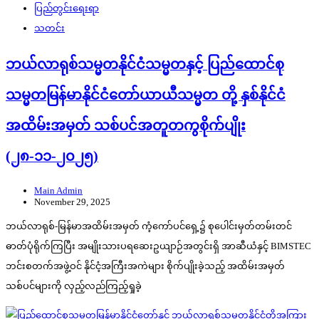
ပြည်တွင်းရေးရာ
သတင်း
ဘယ်လာရုစ်သမ္မတနိုင်ငံသမ္မတနှင့် ပြည်ထောင်စု
သမ္မတမြန်မာနိုင်ငံတော်ယာယီသမ္မတ တို့ နှစ်နိုင်ငံ
အထိမ်းအမှတ် သစ်ပင်အတူတကွစိုက်ပျိုး
(၂၈-၁၁-၂၀၂၅)
Main Admin
November 29, 2025
ဘယ်လာရုစ်-မြန်မာအထိမ်းအမှတ် ကံ့ကော်ပင်ရှေ့၌ စုပေါင်းမှတ်တမ်းတင်
ဓာတ်ပုံရိုက်ကြပြီး အမျိုးသားပရဆေးဥယျာဉ်အတွင်းရှိ အာဆီယံနှင့် BIMSTEC
ဘင်းစတက်အဖွဲ့ဝင် နိုင်ငံ့အကြီးအကဲများ စိုက်ပျိုးခဲ့သည့် အထိမ်းအမှတ်
သစ်ပင်များကို လှည့်လည်ကြည့်ရှုခဲ့