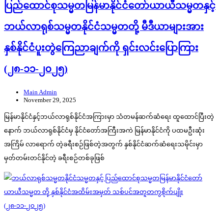
ပြည်ထောင်စုသမ္မတမြန်မာနိုင်ငံတော်ယာယီသမ္မတနှင့်
ဘယ်လာရုစ်သမ္မတနိုင်ငံသမ္မတတို့ မီဒီယာများအား
နှစ်နိုင်ငံပူးတွဲကြေညာချက်ကို ရှင်းလင်းပြောကြား
(၂၈-၁၁-၂၀၂၅)
Main Admin
November 29, 2025
မြန်မာနိုင်ငံနှင့်ဘယ်လာရုစ်နိုင်ငံအကြားမှာ သံတမန်ဆက်ဆံရေး ထူထောင်ပြီးတဲ့
နောက် ဘယ်လာရုစ်နိုင်ငံမှ နိုင်ငံတော်အကြီးအကဲ မြန်မာနိုင်ငံကို ပထမဦးဆုံး
အကြိမ် လာရောက် တဲ့ခရီးစဉ်ဖြစ်တဲ့အတွက် နှစ်နိုင်ငံဆက်ဆံရေးသမိုင်းမှာ
မှတ်တမ်းတင်နိုင်တဲ့ ခရီးစဉ်တစ်ခုဖြစ်