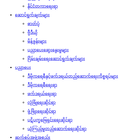
နိုင်ငံတကာရေးရာ
ဆောင်ရွက်ချက်များ
ဓာတ်ပုံ
ဗွီဒီယို
မိန့်ခွန်းများ
ပညာပေးဆွေးနွေးမှုများ
ငြိမ်းချမ်းရေးဆောင်ရွက်ချက်များ
ပညာပေး
ဒီမိုကရေစီနှင့်ဖက်ဒရယ်တည်ဆောက်‌ရေးကိစ္စရပ်များ
ဒီမိုကရေစီရေးရာ
ဖက်ဒရယ်ရေးရာ
လုံခြုံရေးဆိုင်ရာ
ဖွံ့ဖြိုးရေးဆိုင်ရာ
ပဋိပက္ခဖြေရှင်းရေးဆိုင်ရာ
ယုံကြည်မှုတည်ဆောက်ရေးဆိုင်ရာ
ဆက်စပ်အဖွဲ့အစည်း