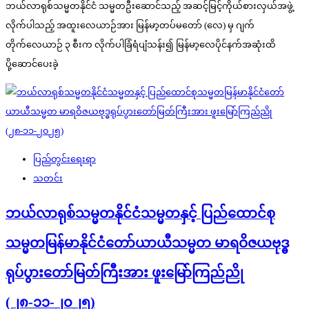
ဘယ်လာရုစ်သမ္မတနိုင်ငံ သမ္မတဦးဆောင်သည့် အဆင့်မြင့်ကိုယ်စားလှယ်အဖွဲ့
လိုက်ပါသည့် အထူးလေယာဉ်အား မြန်မာ့တပ်မတော် (လေ) မှ ဂျက်
တိုက်လေယာဉ် ၃ စီးက လိုက်ပါခြံရံပျံသန်း၍ မြန်မာ့လေပိုင်နက်အဆုံးထိ
ပို့ဆောင်ပေးခဲ့
ပြည်တွင်းရေးရာ
သတင်း
ဘယ်လာရုစ်သမ္မတနိုင်ငံသမ္မတနှင့် ပြည်ထောင်စု
သမ္မတမြန်မာနိုင်ငံတော်ယာယီသမ္မတ မာရဝိဇယဗုဒ္ဓ
ရုပ်ပွားတော်မြတ်ကြီးအား ဖူးမြော်ကြည်ညို
(၂၈-၁၁-၂၀၂၅)