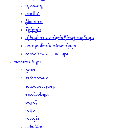
ကုလသမဂ္ဂ
အာဆီယံ
နိုင်ငံတကာ
ပြည်တွင်း
တိုင်းရင်းသားလက်နက်ကိုင်အဖွဲ့အစည်းများ
စေတနာ့ဝန်ထမ်းအဖွဲ့အစည်းများ
ဆက်စပ် Website URL များ
အရင်းအမြစ်များ
ဥပဒေ
အသိပညာပေး
ဆက်စပ်စာအုပ်များ
ဆောင်းပါးများ
ဝတ္ထုတို
ကဗျာ
ကာတွန်း
အစီရင်ခံစာ