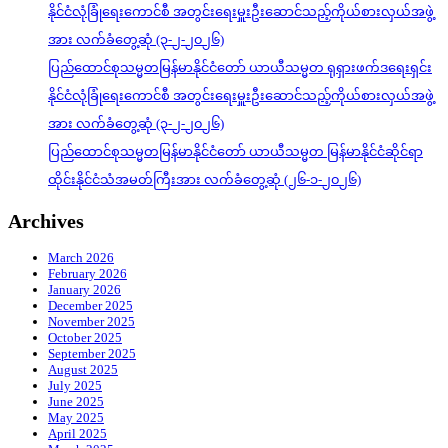
နိုင်ငံလုံခြုံရေးကောင်စီ အတွင်းရေးမှူးဦးဆောင်သည့်ကိုယ်စားလှယ်အဖွဲ့
အား လက်ခံတွေ့ဆုံ (၃-၂-၂၀၂၆)
ပြည်ထောင်စုသမ္မတမြန်မာနိုင်ငံတော် ယာယီသမ္မတ ရုရှားဖက်ဒရေးရှင်း
နိုင်ငံလုံခြုံရေးကောင်စီ အတွင်းရေးမှူးဦးဆောင်သည့်ကိုယ်စားလှယ်အဖွဲ့
အား လက်ခံတွေ့ဆုံ (၃-၂-၂၀၂၆)
ပြည်ထောင်စုသမ္မတမြန်မာနိုင်ငံတော် ယာယီသမ္မတ မြန်မာနိုင်ငံဆိုင်ရာ
ထိုင်းနိုင်ငံသံအမတ်ကြီးအား လက်ခံတွေ့ဆုံ (၂၆-၁-၂၀၂၆)
Archives
March 2026
February 2026
January 2026
December 2025
November 2025
October 2025
September 2025
August 2025
July 2025
June 2025
May 2025
April 2025