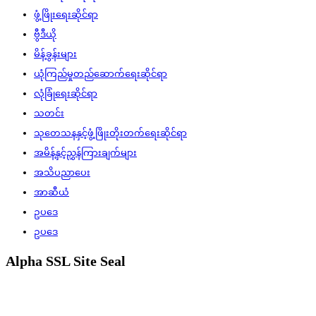
ဖွံ့ဖြိုးရေးဆိုင်ရာ
ဗွီဒီယို
မိန့်ခွန်းများ
ယုံကြည်မှုတည်ဆောက်ရေးဆိုင်ရာ
လုံခြုံရေးဆိုင်ရာ
သတင်း
သုတေသနနှင့်ဖွံ့ဖြိုးတိုးတက်ရေးဆိုင်ရာ
အမိန့်နှင့်ညွှန်ကြားချက်များ
အသိပညာပေး
အာဆီယံ
ဥပဒေ
ဥပဒေ
Alpha SSL Site Seal