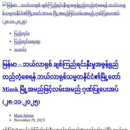
ပြည်တွင်း
ပြည်တွင်းရေးရာ
သတင်း
မြန်မာ – ဘယ်လာရုစ် ချစ်ကြည်ရင်းနှီးမှုအဓွန့်ရှည်
တည်တံ့စေရန် ဘယ်လာရုစ်သမ္မတနိုင်ငံ၏မြို့တော်
Minsk မြို့အမည်ဖြင့်လမ်းအမည် ဂုဏ်ပြုပေးအပ်
(၂၈-၁၁-၂၀၂၅)
Main Admin
November 29, 2025
နှစ်နိုင်ငံသံတမန်ချစ်ကြည်ရင်းနှီးမှုအဓွန့်ရှည်တည်တံ့စေရန်ရည်ရွယ်ပြီး ဘယ်လာ