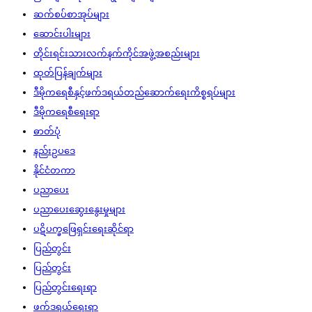
ဆက်စပ်စာအုပ်များ
ဆောင်းပါးများ
တိုင်းရင်းသားလက်နက်ကိုင်အဖွဲ့အစည်းများ
ထုတ်ပြန်ချက်များ
ဒီမိုကရေစီနှင့်ဖက်ဒရယ်တည်ဆောက်‌ရေးကိစ္စရပ်များ
ဒီမိုကရေစီရေးရာ
ဓာတ်ပုံ
နည်းဥပဒေ
နိုင်ငံတကာ
ပညာပေး
ပညာပေးဆွေးနွေးမှုများ
ပဋိပက္ခဖြေရှင်းရေးဆိုင်ရာ
ပြည်တွင်း
ပြည်တွင်း
ပြည်တွင်းရေးရာ
ဖက်ဒရယ်ရေးရာ