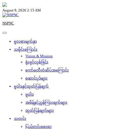
Skip
to
August 9, 2026 2:15 AM
content
NSPNC
မူလစာမျက်နှာ
သမိုင်းကြောင်း
Vision & Mission
ရုံးဖွင့်လှစ်ခြင်း
ကော်မတီတံဆိပ်အကြောင်း
ဆောင်ပုဒ်များ
မူဝါဒနှင့်ထုတ်ပြန်ချက်
မူဝါဒ
အမိန့်နှင့်ညွှန်ကြားချက်များ
ထုတ်ပြန်ချက်များ
သတင်း
ပြည်တွင်းရေးရာ