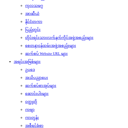
ကုလသမဂ္ဂ
အာဆီယံ
နိုင်ငံတကာ
ပြည်တွင်း
တိုင်းရင်းသားလက်နက်ကိုင်အဖွဲ့အစည်းများ
စေတနာ့ဝန်ထမ်းအဖွဲ့အစည်းများ
ဆက်စပ် Website URL များ
အရင်းအမြစ်များ
ဥပဒေ
အသိပညာပေး
ဆက်စပ်စာအုပ်များ
ဆောင်းပါးများ
ဝတ္ထုတို
ကဗျာ
ကာတွန်း
အစီရင်ခံစာ