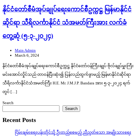
နိုင်ငံတော်စီမံအုပ်ချုပ်ရေးကောင်စီဥက္ကဋ္ဌ မြန်မာနိုင်ငံ
ဆိုင်ရာ သီရိလင်္ကာနိုင်ငံ သံအမတ်ကြီးအား လက်ခံ
တွေ့ဆုံ (၅-၃-၂၀၂၄)
Main Admin
March 6, 2024
နိုင်ငံတော်စီမံအုပ်ချုပ်ရေးကောင်စီဥက္ကဋ္ဌ နိုင်ငံတော်ဝန်ကြီးချုပ် ဗိုလ်ချုပ်မှူးကြီး
မင်းအောင်လှိုင်သည် တာဝန်ပြီးဆုံး၍ ပြန်လည်ထွက်ခွာမည့် မြန်မာနိုင်ငံဆိုင်ရာ
သီရိလင်္ကာနိုင်ငံသံအမတ်ကြီး H.E. Mr. J.M.J.P. Bandara အား ၅-၃-၂၀၂၄ ရက်
တွင် […]
Search
Search
Recent Posts
ငြိမ်းချမ်းရေးပန်းတိုင်သို့ ဦးတည်စေမည့် ညီညွတ်သော အမျိုးသားရေး