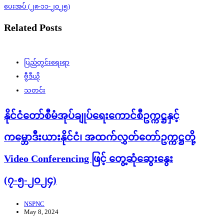
ပေးအပ် (၂၈-၁၁-၂၀၂၅)
Related Posts
ပြည်တွင်းရေးရာ
ဗွီဒီယို
သတင်း
နိုင်ငံတော်စီမံအုပ်ချုပ်ရေးကောင်စီဥက္ကဋ္ဌနှင့်
ကမ္ဘောဒီးယားနိုင်ငံ၊ အထက်လွှတ်တော်ဥက္ကဋ္ဌတို့
Video Conferencing ဖြင့် တွေ့ဆုံဆွေးနွေး
(၇-၅-၂၀၂၄)
NSPNC
May 8, 2024