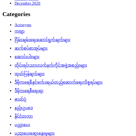
December 2020
Categories
Acronyms
ကဗျာ
ငြိမ်းချမ်းရေးဆောင်ရွက်ချက်များ
ဆက်စပ်စာအုပ်များ
ဆောင်းပါးများ
တိုင်းရင်းသားလက်နက်ကိုင်အဖွဲ့အစည်းများ
ထုတ်ပြန်ချက်များ
ဒီမိုကရေစီနှင့်ဖက်ဒရယ်တည်ဆောက်‌ရေးကိစ္စရပ်များ
ဒီမိုကရေစီရေးရာ
ဓာတ်ပုံ
နည်းဥပဒေ
နိုင်ငံတကာ
ပညာပေး
ပညာပေးဆွေးနွေးမှုများ