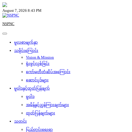
Skip
to
August 7, 2026 8:43 PM
content
NSPNC
မူလစာမျက်နှာ
သမိုင်းကြောင်း
Vision & Mission
ရုံးဖွင့်လှစ်ခြင်း
ကော်မတီတံဆိပ်အကြောင်း
ဆောင်ပုဒ်များ
မူဝါဒနှင့်ထုတ်ပြန်ချက်
မူဝါဒ
အမိန့်နှင့်ညွှန်ကြားချက်များ
ထုတ်ပြန်ချက်များ
သတင်း
ပြည်တွင်းရေးရာ