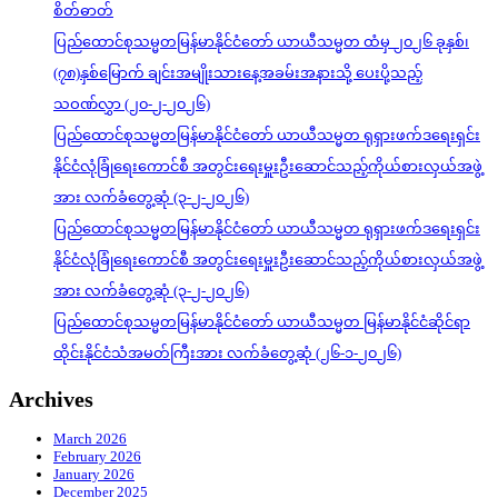
စိတ်ဓာတ်
ပြည်ထောင်စုသမ္မတမြန်မာနိုင်ငံတော် ယာယီသမ္မတ ထံမှ ၂၀၂၆ ခုနှစ်၊
(၇၈)နှစ်မြောက် ချင်းအမျိုးသားနေ့အခမ်းအနားသို့ ပေးပို့သည့်
သဝဏ်လွှာ (၂၀-၂-၂၀၂၆)
ပြည်ထောင်စုသမ္မတမြန်မာနိုင်ငံတော် ယာယီသမ္မတ ရုရှားဖက်ဒရေးရှင်း
နိုင်ငံလုံခြုံရေးကောင်စီ အတွင်းရေးမှူးဦးဆောင်သည့်ကိုယ်စားလှယ်အဖွဲ့
အား လက်ခံတွေ့ဆုံ (၃-၂-၂၀၂၆)
ပြည်ထောင်စုသမ္မတမြန်မာနိုင်ငံတော် ယာယီသမ္မတ ရုရှားဖက်ဒရေးရှင်း
နိုင်ငံလုံခြုံရေးကောင်စီ အတွင်းရေးမှူးဦးဆောင်သည့်ကိုယ်စားလှယ်အဖွဲ့
အား လက်ခံတွေ့ဆုံ (၃-၂-၂၀၂၆)
ပြည်ထောင်စုသမ္မတမြန်မာနိုင်ငံတော် ယာယီသမ္မတ မြန်မာနိုင်ငံဆိုင်ရာ
ထိုင်းနိုင်ငံသံအမတ်ကြီးအား လက်ခံတွေ့ဆုံ (၂၆-၁-၂၀၂၆)
Archives
March 2026
February 2026
January 2026
December 2025