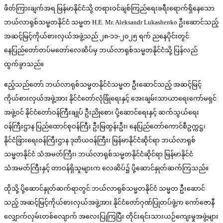
ဖိတ်ကြားချက်အရ မြန်မာနိုင်ငံသို့ တရားဝင်ချစ်ကြည်ရေးခရီးရောက်ရှိနေသော
ဘယ်လာရုစ်သမ္မတနိုင်ငံ သမ္မတ H.E. Mr. Aleksandr Lukashenko ဦးဆောင်သည့်
အဆင့်မြင့်ကိုယ်စားလှယ်အဖွဲ့သည် ၂၈-၁၁-၂၀၂၅ ရက် ညနေပိုင်းတွင်
နေပြည်တော်တပ်မတော်လေဆိပ်မှ ဘယ်လာရုစ်သမ္မတနိုင်ငံသို့ ပြန်လည်
ထွက်ခွာသည်။
ဧည့်သည်တော် ဘယ်လာရုစ်သမ္မတနိုင်ငံသမ္မတ ဦးဆောင်သည့် အဆင့်မြင့်
ကိုယ်စားလှယ်အဖွဲ့အား နိုင်ငံတော်လုံခြုံရေးနှင့် အေးချမ်းသာယာရေးကော်မရှင်
အဖွဲ့ဝင် နိုင်ငံတော်ဝန်ကြီးချုပ် ဦးညိုစော၊ ပို့ဆောင်ရေးနှင့် ဆက်သွယ်ရေး
ဝန်ကြီးဌာန ပြည်ထောင်စုဝန်ကြီး ဦးမြထွန်းဦး၊ နေပြည်တော်ကောင်စီဥက္ကဋ္ဌ၊
နိုင်ငံခြားရေးဝန်ကြီးဌာန ဒုတိယဝန်ကြီး၊ မြန်မာနိုင်ငံဆိုင်ရာ ဘယ်လာရုစ်
သမ္မတနိုင်ငံ သံအမတ်ကြီး၊ ဘယ်လာရုစ်သမ္မတနိုင်ငံဆိုင်ရာ မြန်မာနိုင်ငံ
သံအမတ်ကြီးနှင့် တာဝန်ရှိသူများက လေဆိပ်၌ ပို့ဆောင်နှုတ်ဆက်ကြသည်။
ထိုသို့ ပို့ဆောင်နှုတ်ဆက်ရာတွင် ဘယ်လာရုစ်သမ္မတနိုင်ငံ သမ္မတ ဦးဆောင်
သည့် အဆင့်မြင့်ကိုယ်စားလှယ်အဖွဲ့အား နိုင်ငံတော်ဂုဏ်ပြုတပ်ဖွဲ့က ကော်ဇောနီ
လျှောက်လှမ်းတစ်လျောက် အလေးပြုကြပြီး တိုင်းရင်းသားယဉ်ကျေးမှုအဖွဲ့များ