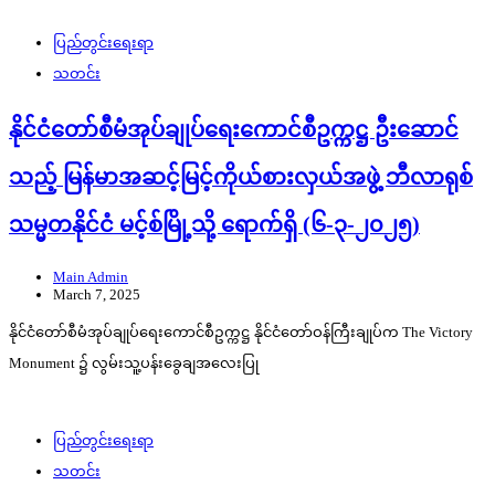
ပြည်တွင်းရေးရာ
သတင်း
နိုင်ငံတော်စီမံအုပ်ချုပ်ရေးကောင်စီဥက္ကဋ္ဌ ဦးဆောင်
သည့် မြန်မာအဆင့်မြင့်ကိုယ်စားလှယ်အဖွဲ့ ဘီလာရုစ်
သမ္မတနိုင်ငံ မင့်စ်မြို့သို့ ရောက်ရှိ (၆-၃-၂၀၂၅)
Main Admin
March 7, 2025
နိုင်ငံတော်စီမံအုပ်ချုပ်ရေးကောင်စီဥက္ကဋ္ဌ နိုင်ငံတော်ဝန်ကြီးချုပ်က The Victory
Monument ၌ လွမ်းသူ့ပန်းခွေချအလေးပြု
ပြည်တွင်းရေးရာ
သတင်း