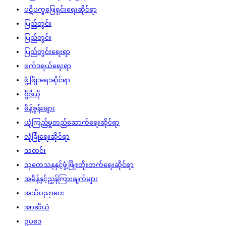
ပဋိပက္ခဖြေရှင်းရေးဆိုင်ရာ
ပြည်တွင်း
ပြည်တွင်း
ပြည်တွင်းရေးရာ
ဖက်ဒရယ်ရေးရာ
ဖွံ့ဖြိုးရေးဆိုင်ရာ
ဗွီဒီယို
မိန့်ခွန်းများ
ယုံကြည်မှုတည်ဆောက်ရေးဆိုင်ရာ
လုံခြုံရေးဆိုင်ရာ
သတင်း
သုတေသနနှင့်ဖွံ့ဖြိုးတိုးတက်ရေးဆိုင်ရာ
အမိန့်နှင့်ညွှန်ကြားချက်များ
အသိပညာပေး
အာဆီယံ
ဥပဒေ