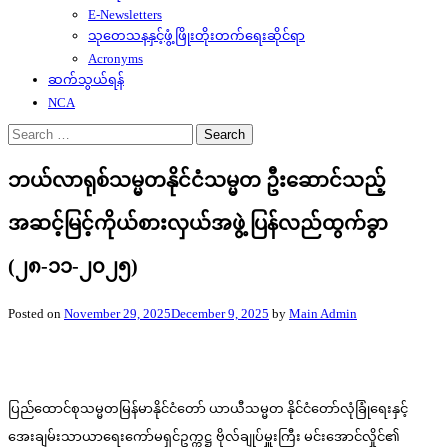
E-Newsletters
သုတေသနနှင့်ဖွံ့ဖြိုးတိုးတက်ရေးဆိုင်ရာ
Acronyms
ဆက်သွယ်ရန်
NCA
Search
for:
ဘယ်လာရုစ်သမ္မတနိုင်ငံသမ္မတ ဦးဆောင်သည့်
အဆင့်မြင့်ကိုယ်စားလှယ်အဖွဲ့ ပြန်လည်ထွက်ခွာ
(၂၈-၁၁-၂၀၂၅)
Posted on
November 29, 2025
December 9, 2025
by
Main Admin
ပြည်ထောင်စုသမ္မတမြန်မာနိုင်ငံတော် ယာယီသမ္မတ နိုင်ငံတော်လုံခြုံရေးနှင့်
အေးချမ်းသာယာရေးကော်မရှင်ဥက္ကဋ္ဌ ဗိုလ်ချုပ်မှူးကြီး မင်းအောင်လှိုင်၏