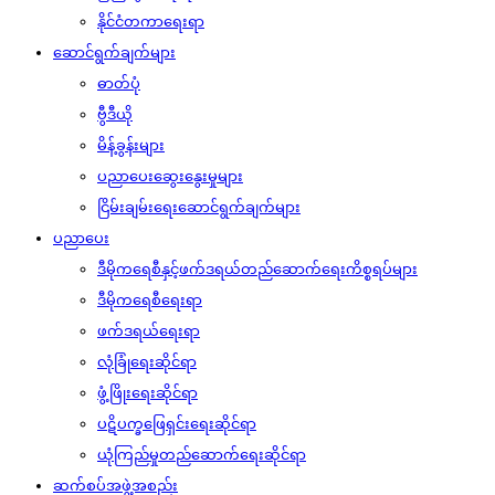
နိုင်ငံတကာရေးရာ
ဆောင်ရွက်ချက်များ
ဓာတ်ပုံ
ဗွီဒီယို
မိန့်ခွန်းများ
ပညာပေးဆွေးနွေးမှုများ
ငြိမ်းချမ်းရေးဆောင်ရွက်ချက်များ
ပညာပေး
ဒီမိုကရေစီနှင့်ဖက်ဒရယ်တည်ဆောက်‌ရေးကိစ္စရပ်များ
ဒီမိုကရေစီရေးရာ
ဖက်ဒရယ်ရေးရာ
လုံခြုံရေးဆိုင်ရာ
ဖွံ့ဖြိုးရေးဆိုင်ရာ
ပဋိပက္ခဖြေရှင်းရေးဆိုင်ရာ
ယုံကြည်မှုတည်ဆောက်ရေးဆိုင်ရာ
ဆက်စပ်အဖွဲ့အစည်း