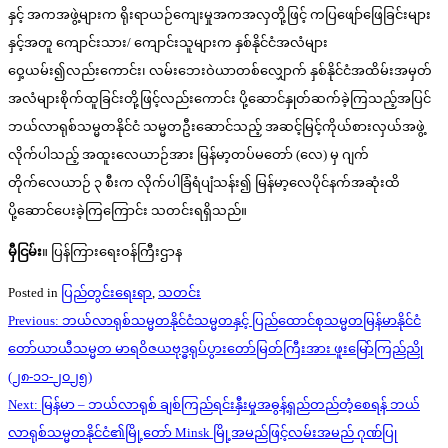
နှင့် အကအဖွဲ့များက ရိုးရာယဉ်ကျေးမှုအကအလှတို့ဖြင့် ကပြဖျော်ဖြေခြင်းများ
နှင့်အတူ ကျောင်းသား/ ကျောင်းသူများက နှစ်နိုင်ငံအလံများ
ဝှေ့ယမ်း၍လည်းကောင်း၊ လမ်းဘေးဝဲယာတစ်လျှောက် နှစ်နိုင်ငံအထိမ်းအမှတ်
အလံများစိုက်ထူခြင်းတို့ဖြင့်လည်းကောင်း ပို့ဆောင်နှုတ်ဆက်ခဲ့ကြသည့်အပြင်
ဘယ်လာရုစ်သမ္မတနိုင်ငံ သမ္မတဦးဆောင်သည့် အဆင့်မြင့်ကိုယ်စားလှယ်အဖွဲ့
လိုက်ပါသည့် အထူးလေယာဉ်အား မြန်မာ့တပ်မတော် (လေ) မှ ဂျက်
တိုက်လေယာဉ် ၃ စီးက လိုက်ပါခြံရံပျံသန်း၍ မြန်မာ့လေပိုင်နက်အဆုံးထိ
ပို့ဆောင်ပေးခဲ့ကြကြောင်း သတင်းရရှိသည်။
မှီငြမ်း
။ ပြန်ကြားရေးဝန်ကြီးဌာန
Posted in
ပြည်တွင်းရေးရာ
,
သတင်း
Post
Previous:
ဘယ်လာရုစ်သမ္မတနိုင်ငံသမ္မတနှင့် ပြည်ထောင်စုသမ္မတမြန်မာနိုင်ငံ
navigation
တော်ယာယီသမ္မတ မာရဝိဇယဗုဒ္ဓရုပ်ပွားတော်မြတ်ကြီးအား ဖူးမြော်ကြည်ညို
(၂၈-၁၁-၂၀၂၅)
Next:
မြန်မာ – ဘယ်လာရုစ် ချစ်ကြည်ရင်းနှီးမှုအဓွန့်ရှည်တည်တံ့စေရန် ဘယ်
လာရုစ်သမ္မတနိုင်ငံ၏မြို့တော် Minsk မြို့အမည်ဖြင့်လမ်းအမည် ဂုဏ်ပြု