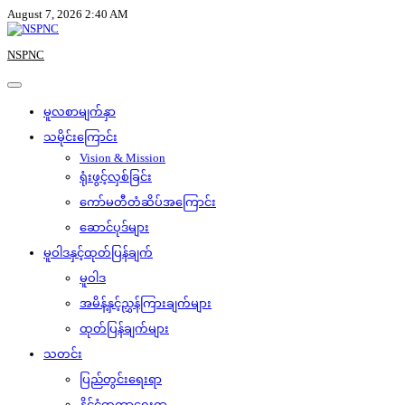
Skip
August 7, 2026 2:40 AM
to
content
NSPNC
မူလစာမျက်နှာ
သမိုင်းကြောင်း
Vision & Mission
ရုံးဖွင့်လှစ်ခြင်း
ကော်မတီတံဆိပ်အကြောင်း
ဆောင်ပုဒ်များ
မူဝါဒနှင့်ထုတ်ပြန်ချက်
မူဝါဒ
အမိန့်နှင့်ညွှန်ကြားချက်များ
ထုတ်ပြန်ချက်များ
သတင်း
ပြည်တွင်းရေးရာ
နိုင်ငံတကာရေးရာ