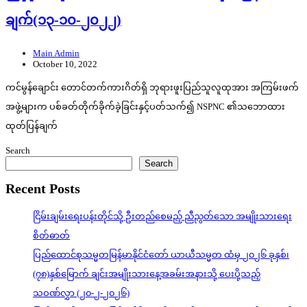
ချက်(၁၃-၁၀-၂၀၂၂)
Main Admin
October 10, 2022
ကင်မွန်ချောင်း တောင်တက်ကားဂိတ်ရှိ ဘုရားဖူးပြည်သူလူထုအား အကြမ်းဖက်
အဖွဲ့များက ပစ်ခတ်တိုက်ခိုက်ခဲ့ခြင်းနှင့်ပတ်သက်၍ NSPNC ၏သဘောထား
ထုတ်ပြန်ချက်
Search
Search
Recent Posts
ငြိမ်းချမ်းရေးပန်းတိုင်သို့ ဦးတည်စေမည့် ညီညွတ်သော အမျိုးသားရေး
စိတ်ဓာတ်
ပြည်ထောင်စုသမ္မတမြန်မာနိုင်ငံတော် ယာယီသမ္မတ ထံမှ ၂၀၂၆ ခုနှစ်၊
(၇၈)နှစ်မြောက် ချင်းအမျိုးသားနေ့အခမ်းအနားသို့ ပေးပို့သည့်
သဝဏ်လွှာ (၂၀-၂-၂၀၂၆)