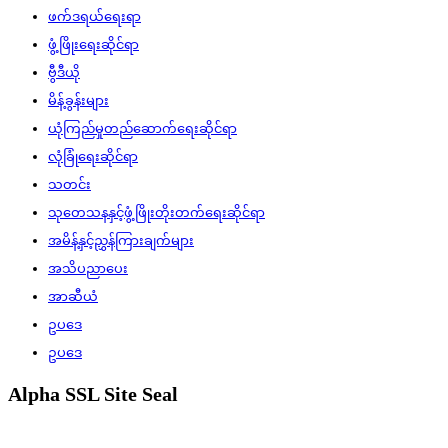
ဖက်ဒရယ်ရေးရာ
ဖွံ့ဖြိုးရေးဆိုင်ရာ
ဗွီဒီယို
မိန့်ခွန်းများ
ယုံကြည်မှုတည်ဆောက်ရေးဆိုင်ရာ
လုံခြုံရေးဆိုင်ရာ
သတင်း
သုတေသနနှင့်ဖွံ့ဖြိုးတိုးတက်ရေးဆိုင်ရာ
အမိန့်နှင့်ညွှန်ကြားချက်များ
အသိပညာပေး
အာဆီယံ
ဥပဒေ
ဥပဒေ
Alpha SSL Site Seal