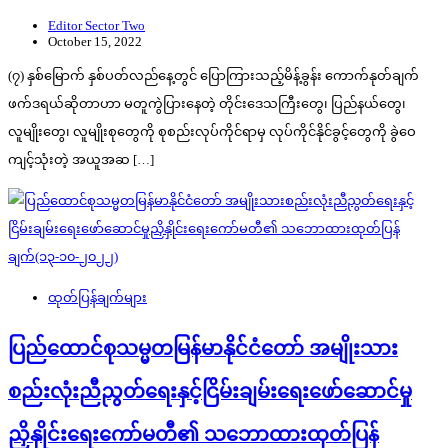
Editor Sector Two
October 15, 2022
(၇) နှစ်မြောက် နှစ်ပတ်လည်နေ့တွင် ပြောကြားသည့်မိန့်ခွန်း ကောက်နုတ်ချက်
ဖက်ဒရယ်ဆိုတာဟာ မတူကွဲပြားနေတဲ့ တိုင်းဒေသကြီးတွေ၊ ပြည်နယ်တွေ၊
လူမျိုးတွေ၊ လူမျိုးစုတွေကို စုစည်းလုပ်ကိုင်ရာမှ လုပ်ကိုင်နိုင်ခွင့်တွေကို ခွဲဝေ
ကျင့်သုံးတဲ့ အယူအဆ […]
ထုတ်ပြန်ချက်များ
ပြည်ထောင်စုသမ္မတမြန်မာနိုင်ငံတော် အမျိုးသား
စည်းလုံးညီညွတ်ရေးနှင့်ငြိမ်းချမ်းရေးဖော်ဆောင်မှု
ညှိနှိုင်းရေးကော်မတီ၏ သဘောထားထုတ်ပြန်