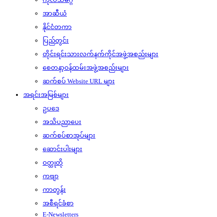
အာဆီယံ
နိုင်ငံတကာ
ပြည်တွင်း
တိုင်းရင်းသားလက်နက်ကိုင်အဖွဲ့အစည်းများ
စေတနာ့ဝန်ထမ်းအဖွဲ့အစည်းများ
ဆက်စပ် Website URL များ
အရင်းအမြစ်များ
ဥပဒေ
အသိပညာပေး
ဆက်စပ်စာအုပ်များ
ဆောင်းပါးများ
ဝတ္ထုတို
ကဗျာ
ကာတွန်း
အစီရင်ခံစာ
E-Newsletters