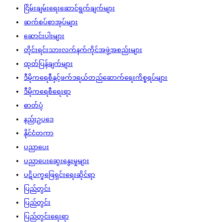
ငြိမ်းချမ်းရေးဆောင်ရွက်ချက်များ
ဆက်စပ်စာအုပ်များ
ဆောင်းပါးများ
တိုင်းရင်းသားလက်နက်ကိုင်အဖွဲ့အစည်းများ
ထုတ်ပြန်ချက်များ
ဒီမိုကရေစီနှင့်ဖက်ဒရယ်တည်ဆောက်‌ရေးကိစ္စရပ်များ
ဒီမိုကရေစီရေးရာ
ဓာတ်ပုံ
နည်းဥပဒေ
နိုင်ငံတကာ
ပညာပေး
ပညာပေးဆွေးနွေးမှုများ
ပဋိပက္ခဖြေရှင်းရေးဆိုင်ရာ
ပြည်တွင်း
ပြည်တွင်း
ပြည်တွင်းရေးရာ