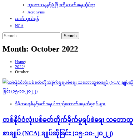
သုတေသနနှင့်ဖွံ့ဖြိုးတိုးတက်ရေးဆိုင်ရာ
Acronyms
ဆက်သွယ်ရန်
NCA
Search
for:
Month:
October 2022
Home
2022
October
ဒီမိုကရေစီနှင့်ဖက်ဒရယ်တည်ဆောက်‌ရေးကိစ္စရပ်များ
တစ်နိုင်ငံလုံးပစ်ခတ်တိုက်ခိုက်မှုရပ်စဲရေး သဘောတူ
စာချုပ် (NCA) ချုပ်ဆိုခြင်း (၁၅-၁၀-၂၀၂၂)