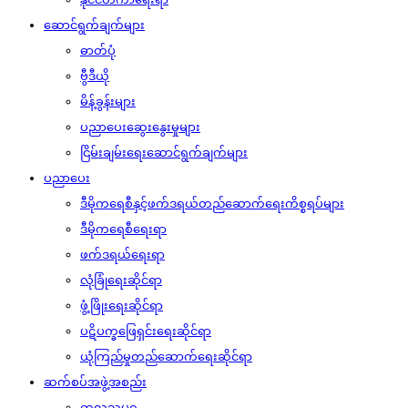
ဆောင်ရွက်ချက်များ
ဓာတ်ပုံ
ဗွီဒီယို
မိန့်ခွန်းများ
ပညာပေးဆွေးနွေးမှုများ
ငြိမ်းချမ်းရေးဆောင်ရွက်ချက်များ
ပညာပေး
ဒီမိုကရေစီနှင့်ဖက်ဒရယ်တည်ဆောက်‌ရေးကိစ္စရပ်များ
ဒီမိုကရေစီရေးရာ
ဖက်ဒရယ်ရေးရာ
လုံခြုံရေးဆိုင်ရာ
ဖွံ့ဖြိုးရေးဆိုင်ရာ
ပဋိပက္ခဖြေရှင်းရေးဆိုင်ရာ
ယုံကြည်မှုတည်ဆောက်ရေးဆိုင်ရာ
ဆက်စပ်အဖွဲ့အစည်း
ကုလသမဂ္ဂ