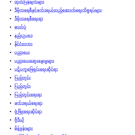
ထုတ်ပြန်ချက်များ
ဒီမိုကရေစီနှင့်ဖက်ဒရယ်တည်ဆောက်‌ရေးကိစ္စရပ်များ
ဒီမိုကရေစီရေးရာ
ဓာတ်ပုံ
နည်းဥပဒေ
နိုင်ငံတကာ
ပညာပေး
ပညာပေးဆွေးနွေးမှုများ
ပဋိပက္ခဖြေရှင်းရေးဆိုင်ရာ
ပြည်တွင်း
ပြည်တွင်း
ပြည်တွင်းရေးရာ
ဖက်ဒရယ်ရေးရာ
ဖွံ့ဖြိုးရေးဆိုင်ရာ
ဗွီဒီယို
မိန့်ခွန်းများ