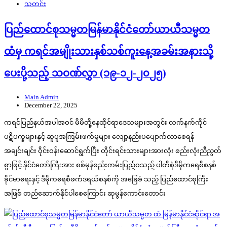
သတင်း
ပြည်ထောင်စုသမ္မတမြန်မာနိုင်ငံတော်ယာယီသမ္မတ
ထံမှ ကရင်အမျိုးသားနှစ်သစ်ကူးနေ့အခမ်းအနားသို့
ပေးပို့သည့် သဝဏ်လွှာ (၁၉-၁၂-၂၀၂၅)
Main Admin
December 22, 2025
ကရင်ပြည်နယ်အပါအဝင် မိမိတို့နေထိုင်ရာဒေသများအတွင်း လက်နက်ကိုင်
ပဋိပက္ခများနှင့် ဆူပူအကြမ်းဖက်မှုများ လျော့နည်းပပျောက်လာစေရန်
အချင်းချင်း ဝိုင်းဝန်းဆောင်ရွက်ပြီး တိုင်းရင်းသားများအားလုံး စည်းလုံးညီညွတ်
စွာဖြင့် နိုင်ငံတော်ကြီးအား စစ်မှန်စည်းကမ်းပြည့်ဝသည့် ပါတီစုံဒီမိုကရေစီစနစ်
ခိုင်မာရေးနှင့် ဒီမိုကရေစီဖက်ဒရယ်စနစ်ကို အခြေခံ သည့် ပြည်ထောင်စုကြီး
အဖြစ် တည်ဆောက်နိုင်ပါစေကြောင်း ဆုမွန်ကောင်းတောင်း