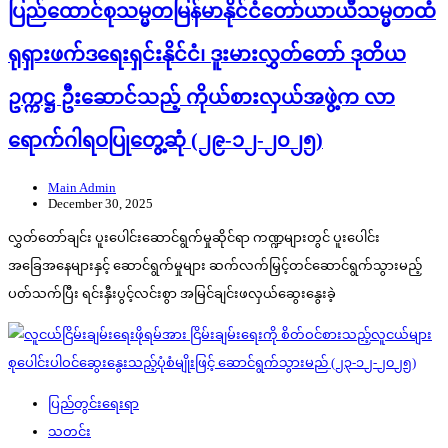
ပြည်ထောင်စုသမ္မတမြန်မာနိုင်ငံတော်ယာယီသမ္မတထံ
ရုရှားဖက်ဒရေးရှင်းနိုင်ငံ၊ ဒူးမားလွှတ်တော် ဒုတိယ
ဥက္ကဋ္ဌ ဦးဆောင်သည့် ကိုယ်စားလှယ်အဖွဲ့က လာ
ရောက်ဂါရဝပြုတွေ့ဆုံ (၂၉-၁၂-၂၀၂၅)
Main Admin
December 30, 2025
လွှတ်တော်ချင်း ပူးပေါင်းဆောင်ရွက်မှုဆိုင်ရာ ကဏ္ဍများတွင် ပူးပေါင်း
အခြေအနေများနှင့် ဆောင်ရွက်မှုများ ဆက်လက်မြှင့်တင်ဆောင်ရွက်သွားမည့်
ပတ်သက်ပြီး ရင်းနှီးပွင့်လင်းစွာ အမြင်ချင်းဖလှယ်ဆွေးနွေးခဲ့
ပြည်တွင်းရေးရာ
သတင်း