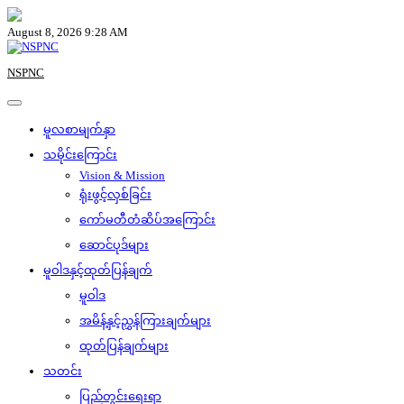
Skip
to
August 8, 2026 9:28 AM
content
NSPNC
မူလစာမျက်နှာ
သမိုင်းကြောင်း
Vision & Mission
ရုံးဖွင့်လှစ်ခြင်း
ကော်မတီတံဆိပ်အကြောင်း
ဆောင်ပုဒ်များ
မူဝါဒနှင့်ထုတ်ပြန်ချက်
မူဝါဒ
အမိန့်နှင့်ညွှန်ကြားချက်များ
ထုတ်ပြန်ချက်များ
သတင်း
ပြည်တွင်းရေးရာ