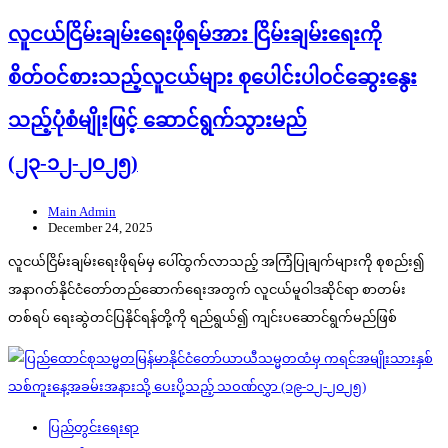
လူငယ်ငြိမ်းချမ်းရေးဖိုရမ်အား ငြိမ်းချမ်းရေးကို
စိတ်ဝင်စားသည့်လူငယ်များ စုပေါင်းပါဝင်ဆွေးနွေး
သည့်ပုံစံမျိုးဖြင့် ဆောင်ရွက်သွားမည်
(၂၃-၁၂-၂၀၂၅)
Main Admin
December 24, 2025
လူငယ်ငြိမ်းချမ်းရေးဖိုရမ်မှ ပေါ်ထွက်လာသည့် အကြံပြုချက်များကို စုစည်း၍
အနာဂတ်နိုင်ငံတော်တည်ဆောက်ရေးအတွက် လူငယ်မူဝါဒဆိုင်ရာ စာတမ်း
တစ်ရပ် ရေးဆွဲတင်ပြနိုင်ရန်တို့ကို ရည်ရွယ်၍ ကျင်းပဆောင်ရွက်မည်ဖြစ်
ပြည်တွင်းရေးရာ