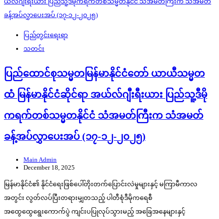
ပြည်တွင်းရေးရာ
သတင်း
ပြည်ထောင်စုသမ္မတမြန်မာနိုင်ငံတော် ယာယီသမ္မတ
ထံ မြန်မာနိုင်ငံဆိုင်ရာ အယ်လ်ဂျီးရီးယား ပြည်သူ့ဒီမို
ကရက်တစ်သမ္မတနိုင်ငံ သံအမတ်ကြီးက သံအမတ်
ခန့်အပ်လွှာပေးအပ် (၁၇-၁၂-၂၀၂၅)
Main Admin
December 18, 2025
မြန်မာနိုင်ငံ၏ နိုင်ငံရေးဖြစ်ပေါ်တိုးတက်ပြောင်းလဲမှုများနှင့် မကြာမီကာလ
အတွင်း လွတ်လပ်ပြီးတရားမျှတသည့် ပါတီစုံဒီမိုကရေစီ
အထွေထွေရွေးကောက်ပွဲ ကျင်းပပြုလုပ်သွားမည့် အခြေအနေများနှင့်