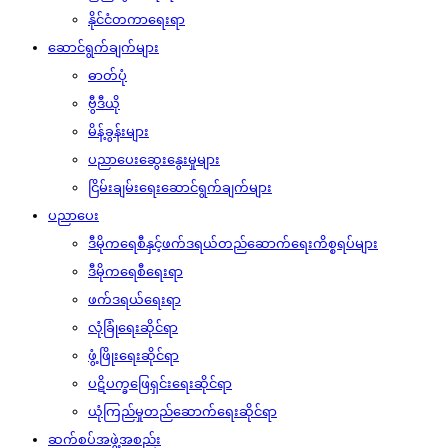
နိုင်ငံတကာရေးရာ
ဆောင်ရွက်ချက်များ
ဓာတ်ပုံ
ဗွီဒီယို
မိန့်ခွန်းများ
ပညာပေးဆွေးနွေးမှုများ
ငြိမ်းချမ်းရေးဆောင်ရွက်ချက်များ
ပညာပေး
ဒီမိုကရေစီနှင့်ဖက်ဒရယ်တည်ဆောက်‌ရေးကိစ္စရပ်များ
ဒီမိုကရေစီရေးရာ
ဖက်ဒရယ်ရေးရာ
လုံခြုံရေးဆိုင်ရာ
ဖွံ့ဖြိုးရေးဆိုင်ရာ
ပဋိပက္ခဖြေရှင်းရေးဆိုင်ရာ
ယုံကြည်မှုတည်ဆောက်ရေးဆိုင်ရာ
ဆက်စပ်အဖွဲ့အစည်း