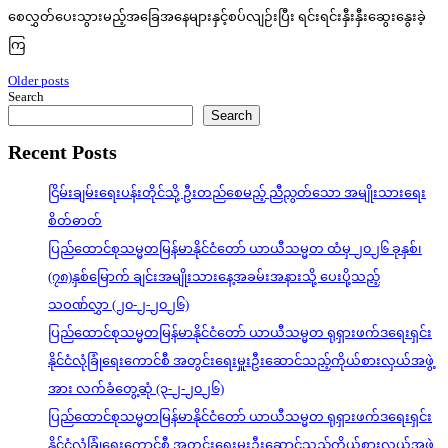
စေလွှတ်ပေးသွားမည့်အခြေအနေများနှင့်စပ်လျဉ်းပြီး ရင်းရင်းနှီးနှီးဆွေးနွေးခဲ့
ကြ
Posts
Older posts
Search
navigation
Search
Recent Posts
ငြိမ်းချမ်းရေးပန်းတိုင်သို့ ဦးတည်စေမည့် ညီညွတ်သော အမျိုးသားရေး
စိတ်ဓာတ်
ပြည်ထောင်စုသမ္မတမြန်မာနိုင်ငံတော် ယာယီသမ္မတ ထံမှ ၂၀၂၆ ခုနှစ်၊
(၇၈)နှစ်မြောက် ချင်းအမျိုးသားနေ့အခမ်းအနားသို့ ပေးပို့သည့်
သဝဏ်လွှာ (၂၀-၂-၂၀၂၆)
ပြည်ထောင်စုသမ္မတမြန်မာနိုင်ငံတော် ယာယီသမ္မတ ရုရှားဖက်ဒရေးရှင်း
နိုင်ငံလုံခြုံရေးကောင်စီ အတွင်းရေးမှူးဦးဆောင်သည့်ကိုယ်စားလှယ်အဖွဲ့
အား လက်ခံတွေ့ဆုံ (၃-၂-၂၀၂၆)
ပြည်ထောင်စုသမ္မတမြန်မာနိုင်ငံတော် ယာယီသမ္မတ ရုရှားဖက်ဒရေးရှင်း
နိုင်ငံလုံခြုံရေးကောင်စီ အတွင်းရေးမှူးဦးဆောင်သည့်ကိုယ်စားလှယ်အဖွဲ့