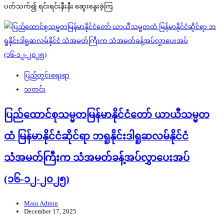
ပတ်သက်၍ ရင်းရင်းနှီးနှီး ဆွေးနွေးခဲ့ကြ
ပြည်တွင်းရေးရာ
သတင်း
ပြည်ထောင်စုသမ္မတမြန်မာနိုင်ငံတော် ယာယီသမ္မတ
ထံ မြန်မာနိုင်ငံဆိုင်ရာ ဘရူနိုင်းဒါရူဆလမ်နိုင်ငံ
သံအမတ်ကြီးက သံအမတ်ခန့်အပ်လွှာပေးအပ်
(၁၆-၁၂-၂၀၂၅)
Main Admin
December 17, 2025