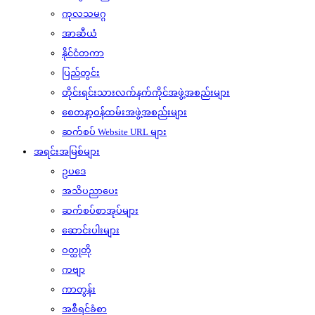
ကုလသမဂ္ဂ
အာဆီယံ
နိုင်ငံတကာ
ပြည်တွင်း
တိုင်းရင်းသားလက်နက်ကိုင်အဖွဲ့အစည်းများ
စေတနာ့ဝန်ထမ်းအဖွဲ့အစည်းများ
ဆက်စပ် Website URL များ
အရင်းအမြစ်များ
ဥပဒေ
အသိပညာပေး
ဆက်စပ်စာအုပ်များ
ဆောင်းပါးများ
ဝတ္ထုတို
ကဗျာ
ကာတွန်း
အစီရင်ခံစာ