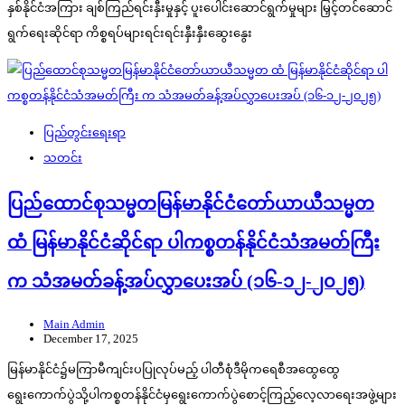
နှစ်နိုင်ငံအကြား ချစ်ကြည်ရင်းနှီးမှုနှင့် ပူးပေါင်းဆောင်ရွက်မှုများ မြှင့်တင်ဆောင်
ရွက်ရေးဆိုင်ရာ ကိစ္စရပ်များရင်းရင်းနှီးနှီးဆွေးနွေး
ပြည်တွင်းရေးရာ
သတင်း
ပြည်ထောင်စုသမ္မတမြန်မာနိုင်ငံတော်ယာယီသမ္မတ
ထံ မြန်မာနိုင်ငံဆိုင်ရာ ပါကစ္စတန်နိုင်ငံသံအမတ်ကြီး
က သံအမတ်ခန့်အပ်လွှာပေးအပ် (၁၆-၁၂-၂၀၂၅)
Main Admin
December 17, 2025
မြန်မာနိုင်ငံ၌မကြာမီကျင်းပပြုလုပ်မည့် ပါတီစုံဒီမိုကရေစီအထွေထွေ
ရွေးကောက်ပွဲသို့ပါကစ္စတန်နိုင်ငံမှရွေးကောက်ပွဲစောင့်ကြည့်လေ့လာရေးအဖွဲ့များ