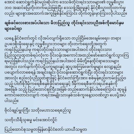
အောင် ဆောင်ရွက်နိုင်မည်ဆိုပါက ဒေသခံတိုင်းရင်းသားများ၏ လူမှုစီးပွား
ဘဝ အဆင်ပြေတိုးတက်မည်ဖြစ်ပြီး ဒေသဖွံ့ဖြိုးမှုနှင့် နိုင်ငံ့စီးပွားတိုးတက်မှု
လည်း များစွာအထောက်အကူဖြစ်နိုင်ကြောင်း တိုက်တွန်းမှာကြားလိုပါသည်။
ချစ်ခင်လေးစားအပ်ပါသော မိဘပြည်သူ တိုင်းရင်းသားညီအစ်ကိုမောင်နှမ
များခင်ဗျာ
ယနေ့ နိုင်ငံတော်တွင် လိုအပ်လျက်ရှိသော တည်ငြိမ်အေးချမ်းရေး၊ တရား
ဥပဒေစိုးမိုးရေးနှင့် လူမှုစီးပွားဘဝများ တိုးတက်ရေးတို့အတွက်
ကရင်ပြည်နယ်မှ ကရင်တိုင်းရင်းသားများအပါအဝင် တိုင်းရင်းသား
ပြည်သူလူထုတစ်ရပ်လုံးက ဝိုင်းဝန်းအကောင်အထည်ဖော်ဆောင်ရွက်သွားကြ
ရမည်ဖြစ်ပါသည်။ ကရင်ပြည်နယ်အပါအဝင် မိမိတို့နေထိုင်ရာဒေသများ
အတွင်း လက်နက်ကိုင်ပဋိပက္ခများနှင့် ဆူပူအကြမ်းဖက်မှုများ လျော့နည်း
ပပျောက်လာစေရန် အချင်းချင်း ဝိုင်းဝန်းဆောင်ရွက်ပြီး တိုင်းရင်းသားများ
အားလုံး စည်းလုံးညီညွတ်စွာဖြင့် နိုင်ငံတော်ကြီးအား စစ်မှန်စည်းကမ်းပြည့်ဝ
သည့် ပါတီစုံဒီမိုကရေစီစနစ်ခိုင်မာရေးနှင့် ဒီမိုကရေစီဖက်ဒရယ်စနစ်ကို
အခြေခံ သည့် ပြည်ထောင်စုကြီးအဖြစ် တည်ဆောက်နိုင်ပါစေကြောင်း ဆုမွန်
ကောင်းတောင်းလျက် ကရင်အမျိုးသားနှစ်သစ်ကူးနေ့သဝဏ်လွှာ ပေးပို့အပ်
ပါသည်။
ဗိုလ်ချုပ်မှူးကြီး သတိုးမဟာသရေစည်သူ
သတိုးသီရိသုဓမ္မ မင်းအောင်လှိုင်
ပြည်ထောင်စုသမ္မတမြန်မာနိုင်ငံတော် ယာယီသမ္မတ