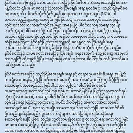
နိုင်ငံတော်အစိုးရနှင့် တပ်မတော်အနေဖြင့် နိုင်ငံ၏ပကတိအနှစ်သာရဖြစ်သော
ပြည်တွင်းငြိမ်းချမ်းရေးနှင့် ပြည်တွင်းငြိမ်းချမ်းရေးရလဒ်များ တည်ငြိမ်မှုရှိစေ
ရေးအတွက် ပစ်ခတ်တိုက်ခိုက်မှုရပ်စဲရေးသဘောတူစာချုပ် (NCA) ပါ
သဘောတူညီချက်များအတိုင်း ဖြစ်နိုင်သမျှ အလေးထားလုပ်ဆောင်ခဲ့ရာ
တိုင်းရင်းသားလက်နက်ကိုင်အဖွဲ့များအနေဖြင့် ပါဝင်လက်မှတ်ရေးထိုးပြီး
လက်တွဲပူးပေါင်းဆောင်ရွက်ခဲ့ကြပါသည်။ သို့သော်လည်း အချို့မှာ အမှန်
အတိုင်း ရှုမြင်ဆင်ခြင်သုံးသပ်ခြင်းမရှိဘဲ လမ်းမှားပေါ်၌ပင် လျှောက်လှမ်းနေ
ဆဲဖြစ်နေကြရာ နိုင်ငံနှင့်ပြည်သူအကျိုးကို ရှေးရှုလျက် ငြိမ်းချမ်းရေး
လမ်းကြောင်းပေါ် လျှောက်လှမ်းကြပါရန် အသိပေးတိုက်တွန်းလိုပါသည်။
နိုင်ငံတော်နှင့် တပ်မတော်အနေဖြင့် ငြိမ်းချမ်းရေးအတွက် တွေ့ဆုံဆွေးနွေးမှုကို
ထာဝရကြိုဆိုလျက်ရှိပြီး အစဉ်အမြဲ တံခါးဖွင့်ထားပါကြောင်း ထပ်မံအသိပေး
ဖော်ပြအပ်ပါသည်။
နိုင်ငံတော်အနေဖြင့် တည်ငြိမ်အေးချမ်းရေးနှင့် တရားဥပဒေစိုးမိုးရေး အပြည့်
အဝရှိလာစေရန်နှင့် ဖွံ့ဖြိုးတိုးတက်ရေးကို အခက်အခဲများကြားမှ ပိုမိုကြိုးစား
ဆောင်ရွက်သွားမည်သာ ဖြစ်ပါသည်။ ထို့ပြင် “ပါတီစုံဒီမိုကရေစီ
အထွေထွေရွေးကောက်ပွဲလုပ်ငန်းစဉ်များ အောင်မြင်ပြီး ပြည်သူလူထုတစ်ရပ်
လုံး လိုလားတောင့်တသည့် ပါတီစုံဒီမိုကရေစီစနစ်ကို အောင်မြင်စွာ လျှောက်
လှမ်းနိုင်ရေး ပြည်သူလူထု၏ ပူးပေါင်းပါဝင်မှုဖြင့် အကောင်အထည်ဖော်
ဆောင်ရွက်ရေး” ဟူသည့် အမျိုးသားကာကွယ်ရေးနှင့် လုံခြုံရေးကောင်စီ၏
ဦးတည်ချက်နှင့်အညီ ရွေးကောက်ပွဲများ ‌အောင်မြင်စွာကျင်းပနိုင်ရေး
ဆောင်ရွက်နေပြီဖြစ်ပါသည်။ လွတ်လပ်၍တရားမျှတသည့် ရွေးကောက်ပွဲ ဖြစ်
စေရေး၊ မဲပေးခွင့်ရှိသူတိုင်း မဲပေးနိုင်ရေးနှင့် သိက္ခာရှိသည့် ရွေးကောက်ပွဲဖြစ်
စေရေး အလေးထားဆောင်ရွက်သွားမည်ဖြစ်ပါသည်။ တိုင်းရင်းသားပြည်သူ