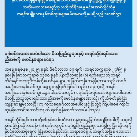
ချစ်ခင်လေးစားအပ်ပါသော မိဘပြည်သူများနှင့် ကရင်တိုင်းရင်းသား
ညီအစ်ကို မောင်နှမများခင်ဗျာ
ယနေ့ ခရစ်နှစ် ၂၀၂၅ ခုနှစ် ဒီဇင်ဘာလ ၁၉ ရက်၊ ကရင်သက္ကရာဇ် ၂၇၆၅ ခု
နှစ်၊ မြန်မာသက္ကရာဇ် ၁၃၈၇ ခုနှစ် ပြာသိုလဆန်း (၁) ရက်နေ့သည် ကရင်
တိုင်းရင်းသားညီအစ်ကိုမောင်နှမများ အမြတ်တနိုးတန်ဖိုးထားသည့် ကရင်
အမျိုးသားနှစ်သစ်ကူး နေ့ထူးနေ့မြတ်ဖြစ်ပါသည်။ ယခုကဲ့သို့ ကရင်
အမျိုးသားနှစ်သစ်ကူးနေ့အခါသမယတွင် ကရင်တိုင်းရင်းသားများအပါအဝင်
မိဘပြည်သူတိုင်းရင်းသားညီအစ်ကိုမောင်နှမများအားလုံး ကိုယ်စိတ်နှစ်ဖြာ
ကျန်းမာချမ်းသာပြီး ကျက်သရေမင်္ဂလာအပေါင်းနှင့် ပြည့်စုံကြပါစေကြောင်း
ဆုမွန်ကောင်းတောင်းလျက် နှုတ်ခွန်းဆက်သအပ်ပါသည်။
ကရင်တိုင်းရင်းသားတို့၏ နှစ်သစ်မင်္ဂလာ နေ့ထူးနေ့မြတ်အချိန်အခါကို ယခုလို
နှစ်စဉ်ပြာသိုလဆန်း (၁) ရက်နေ့တွင် ပျော်ရွှင်ကြည်နူးစွာဆင်နွှဲကြပြီး ထိုနေ့ကို
နိုင်ငံတော်အစိုးရက မြန်မာတစ်နိုင်ငံလုံး တရားဝင်ရုံးပိတ်ရက်အဖြစ် လေးစား
ဂုဏ်ပြုသတ်မှတ်ပေးထားပါသည်။ နှစ်သစ်ကူးနေ့ကို ကောင်းမြတ်သောနေ့၊