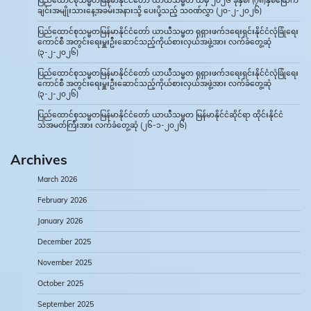
ချင်းအမျိုးသားနေ့အခမ်းအနားသို့ ပေးပို့သည့် သဝဏ်လွှာ (၂၀-၂-၂၀၂၆)
ပြည်ထောင်စုသမ္မတမြန်မာနိုင်ငံတော် ယာယီသမ္မတ ရုရှားဖက်ဒရေးရှင်းနိုင်ငံလုံခြုံရေး
ကောင်စီ အတွင်းရေးမှူးဦးဆောင်သည့်ကိုယ်စားလှယ်အဖွဲ့အား လက်ခံတွေ့ဆုံ
(၃-၂-၂၀၂၆)
ပြည်ထောင်စုသမ္မတမြန်မာနိုင်ငံတော် ယာယီသမ္မတ ရုရှားဖက်ဒရေးရှင်းနိုင်ငံလုံခြုံရေး
ကောင်စီ အတွင်းရေးမှူးဦးဆောင်သည့်ကိုယ်စားလှယ်အဖွဲ့အား လက်ခံတွေ့ဆုံ
(၃-၂-၂၀၂၆)
ပြည်ထောင်စုသမ္မတမြန်မာနိုင်ငံတော် ယာယီသမ္မတ မြန်မာနိုင်ငံဆိုင်ရာ ထိုင်းနိုင်ငံ
သံအမတ်ကြီးအား လက်ခံတွေ့ဆုံ (၂၆-၁-၂၀၂၆)
Archives
March 2026
February 2026
January 2026
December 2025
November 2025
October 2025
September 2025