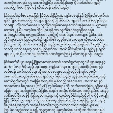
အားလုံးကလည်း ရွေးကောက်ပွဲကြီး အောင်မြင်ရေး ဝိုင်းဝန်းပါဝင်ကူညီ
ဆောင်ရွက်ပေးကြပါရန် တိုက်တွန်းအပ်ပါသည်။
နိုင်ငံတော်အစိုးရအနေဖြင့် နိုင်ငံတည်ငြိမ်အေးချမ်းစေရန်နှင့် ဖွံ့ဖြိုးတိုးတက်စေ
ရန် ကြိုးပမ်းဆောင်ရွက်လျက်ရှိသကဲ့သို့ နိုင်ငံသားများ၏ အခြေခံလူမှုစီးပွား
ဘဝများ တိုးတက်စေရေး၊ လူတိုင်းကျန်းမာရေးကောင်းမွန်စေရေး၊ ပညာရေး
ကောင်းမွန်ပြီး အလုပ်အကိုင်များ ရရှိကာ လူတိုင်းဝင်ငွေရရှိစေရေး၊
ဆင်းရဲနွမ်းပါးမှု လျှော့ချနိုင်စေရေးတို့ကို ဆောင်ရွက်ပေးလျက်ရှိပါသည်။
တိုင်းရင်းသား ပြည်သူတစ်ဦးချင်းစီ၏ လူမှုစီးပွားဘဝများ တိုးတက်မှသာ
နိုင်ငံဖွံ့ဖြိုးတိုးတက် လာမည်ဖြစ်သည့်အတွက် လူတစ်ဦးချင်းစီ၏ လူမှုစီးပွား
ဘဝတိုးတက်ရေးကို ကရင်ပြည်နယ်အပါအဝင် နိုင်ငံနှင့်အဝန်း ရည်မှန်းချက်
များ ချမှတ်ပြီး အောင်မြင်အောင် ဆောင်ရွက်ကြရန် တိုက်တွန်းလိုပါသည်။
နိုင်ငံတော်စီးပွားရေးဖွံ့ဖြိုးတိုးတက်အောင် ဆောင်ရွက်ရာတွင် စီးပွားရေးနှင့်
ဆက်စပ်လျက်ရှိသည့် ပညာရေး၊ ကျန်းမာရေး၊ တရား ဥပဒေစိုးမိုးရေးနှင့်
လမ်းပန်းဆက်သွယ်ရေး တိုးတက်စေရေးစသည့် လုပ်ငန်းရပ်များကို
အကောင်အထည်ဖော်ဆောင်ရွက်လျက်ရှိပါသည်။ ကုန်ထုတ်လုပ်ငန်းများကို
ဆောင်ရွက်ရာတွင် အခြေခံအကျဆုံးဖြစ်သည့် အသေးစား၊ အငယ်စားနှင့်
အလတ်စား စီးပွားရေး (MSME) လုပ်ငန်းများ တိုးတက်အောင်မြင်မှုရရှိစေရန်
မဖြစ်မနေဆောင်ရွက်ရမည်ဖြစ်ပါသည်။ အဆိုပါလုပ်ငန်းများကို နည်းပညာနှင့်
ပေါင်းစပ်ပြီး တန်ဖိုးမြင့်ထုတ်ကုန်များကို ထုတ်လုပ်နိုင်မည်ဆိုပါက ပိုမိုအကျိုး
ရှိပြီး နိုင်ငံ့စီးပွားရေးကို တိုးတက်စေမည် ဖြစ်ပါသည်။ ကရင်ပြည်နယ်သည်
စီးပွားရေးအတွက် အခြေခံကောင်းသည့် သဘာဝအရင်းအမြစ်များ ပေါ
ကြွယ်ဝသည့်ဒေသဖြစ်၍ ကုန်ထုတ်လုပ်မှုလုပ်ငန်းများ တိုးတက်အောင်မြင်