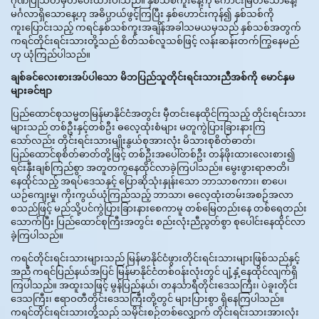
မင်္ဂလာရှိသောနေ့ဟု အဓိပ္ပာယ်ဖွင့်ကြပြီး နှစ်ဟောင်းကုန်၍ နှစ်သစ်ကို
ကူးပြောင်းသည့် ကရင်နှစ်သစ်ကူးအချိန်အခါသမယမှသည် နှစ်သစ်အတွက်
ကရင်တိုင်းရင်းသားတို့သည် စိတ်သစ်လူသစ်ဖြင့် လန်းဆန်းတက်ကြွနေမည်
ဟု ယုံကြည်ပါသည်။
ချစ်ခင်လေးစားအပ်ပါသော မိဘပြည်သူတိုင်းရင်းသားညီအစ်ကို မောင်နှမ
များခင်ဗျာ
ပြည်ထောင်စုသမ္မတမြန်မာနိုင်ငံအတွင်း မှီတင်းနေထိုင်ကြသည့် တိုင်းရင်းသား
များသည် တစ်ဦးနှင့်တစ်ဦး ဓလေ့ထုံးစံများ မတူကွဲပြားခြားနားကြ
သော်လည်း တိုင်းရင်းသားမျိုးနွယ်စုအားလုံး မိသားစုစိတ်ဓာတ်၊
ပြည်ထောင်စုစိတ်ဓာတ်တို့ဖြင့် တစ်ဦးအပေါ်တစ်ဦး တန်ဖိုးထားလေးစား၍
ရင်းနှီးချစ်ကြည်စွာ အတူတကွနေထိုင်လာခဲ့ကြပါသည်။ မွေးဖွားရာဇာတိ၊
နေထိုင်သည့် အရပ်ဒေသနှင့် ပြောဆိုသုံးနှုန်းသော ဘာသာစကား၊ စာပေ၊
ယဉ်ကျေးမှု၊ ကိုးကွယ်ယုံကြည်သည့် ဘာသာ၊ ဓလေ့ထုံးတမ်းအစဉ်အလာ
စသည်ဖြင့် မည်သို့ပင်ကွဲပြားခြားနားစေကာမူ တစ်မြေတည်းနေ တစ်ရေတည်း
သောက်ပြီး ပြည်ထောင်စုကြီးအတွင်း စည်းလုံးညီညွတ်စွာ စုပေါင်းနေထိုင်လာ
ခဲ့ကြပါသည်။
ကရင်တိုင်းရင်းသားများသည် မြန်မာနိုင်ငံဖွားတိုင်းရင်းသားများဖြစ်သည်နှင့်
အညီ ကရင်ပြည်နယ်အပြင် မြန်မာနိုင်ငံတစ်ဝန်းလုံးတွင် ပျံ့နှံ့နေထိုင်လျက်ရှိ
ကြပါသည်။ အထူးသဖြင့် မွန်ပြည်နယ်၊ တနင်္သာရီတိုင်းဒေသကြီး၊ ပဲခူးတိုင်း
ဒေသကြီး၊ ဧရာဝတီတိုင်းဒေသကြီးတို့တွင် များပြားစွာ ရှိနေကြပါသည်။
ကရင်တိုင်းရင်းသားတို့သည် သမိုင်းစဉ်တစ်လျှောက် တိုင်းရင်းသားအားလုံး