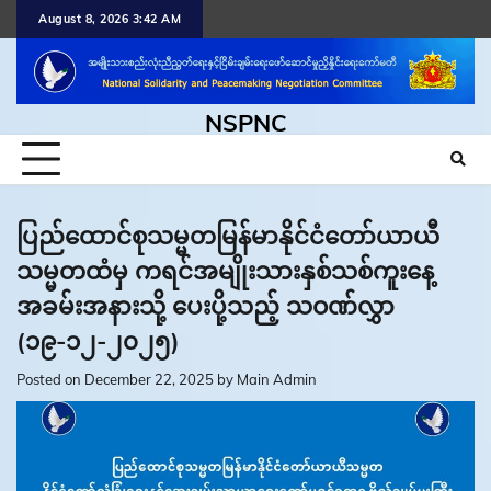
Skip
August 8, 2026 3:42 AM
to
content
NSPNC
ပြည်ထောင်စုသမ္မတမြန်မာနိုင်ငံတော်ယာယီ
သမ္မတထံမှ ကရင်အမျိုးသားနှစ်သစ်ကူးနေ့
အခမ်းအနားသို့ ပေးပို့သည့် သဝဏ်လွှာ
(၁၉-၁၂-၂၀၂၅)
Posted on
December 22, 2025
by
Main Admin