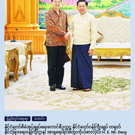
ပြည်တွင်းရေးရာ
သတင်း
နိုင်ငံတော်စီမံအုပ်ချုပ်ရေးကောင်စီဥက္ကဋ္ဌ နိုင်ငံတော်ဝန်ကြီးချုပ် တရုတ်
နိုင်ငံခြားရေးဝန်ကြီးဌာန၊ အာရှရေးရာအထူးကိုယ်စားလှယ် H. E. Mr. Deng