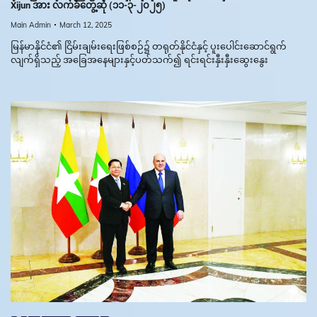
Xijun အား လက်ခံတွေ့ဆုံ (၁၁-၃-၂၀၂၅)
Main Admin
March 12, 2025
မြန်မာနိုင်ငံ၏ ငြိမ်းချမ်းရေးဖြစ်စဉ်၌ တရုတ်နိုင်ငံနှင့် ပူးပေါင်းဆောင်ရွက်
လျက်ရှိသည့် အခြေအနေများနှင့်ပတ်သက်၍ ရင်းရင်းနှီးနှီးဆွေးနွေး