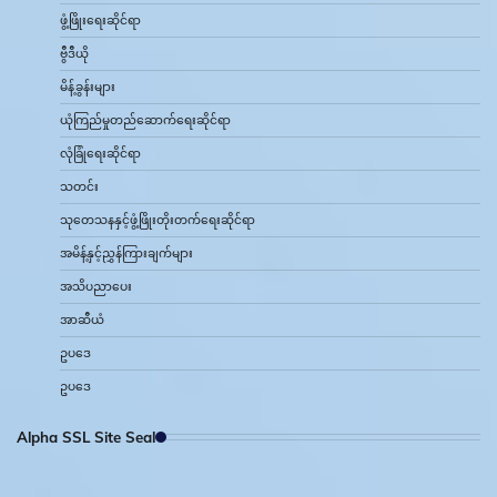
ဖွံ့ဖြိုးရေးဆိုင်ရာ
ဗွီဒီယို
မိန့်ခွန်းများ
ယုံကြည်မှုတည်ဆောက်ရေးဆိုင်ရာ
လုံခြုံရေးဆိုင်ရာ
သတင်း
သုတေသနနှင့်ဖွံ့ဖြိုးတိုးတက်ရေးဆိုင်ရာ
အမိန့်နှင့်ညွှန်ကြားချက်များ
အသိပညာပေး
အာဆီယံ
ဥပဒေ
ဥပဒေ
Alpha SSL Site Seal