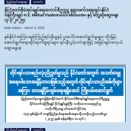
ပြည်တွင်းရေးရာ
သတင်း
နိုင်ငံတော်စီမံအုပ်ချုပ်ရေးကောင်စီဥက္ကဋ္ဌ ရုရှားဖက်ဒရေးရှင်းနိုင်ငံ
ဝန်ကြီးချုပ် H.E. Mikhail Vladimirovich Mishustim နှင့် တွေ့ဆုံဆွေးနွေး
(၄-၃-၂၀၂၅)
Main Admin
March 5, 2025
နှစ်နိုင်ငံအကြားချစ်ကြည်ရင်းနှီးမှုနှင့် ပူးပေါင်းဆောင်ရွက်မှုများ တိုးမြှင့်
ဆောင်ရွက်ရေးဆိုင်ရာကိစ္စရပ်များ ရင်းနှီးပွင့်လင်းစွာဖြင့် အမြင်ချင်းဖလှယ်
ဆွေးနွေးခဲ့
ပြည်တွင်းရေးရာ
သတင်း