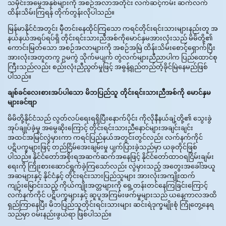
သမိုင်းအမွေအနှစ်များကို အစဉ်အလာအတိုင်း လက်ဆင့်ကမ်း ဆက်လက်
ထိန်းသိမ်းကြရန် တိုက်တွန်းလိုပါသည်။
မြန်မာနိုင်ငံအတွင်း မှီတင်းနေထိုင်ကြသော ကရင်တိုင်းရင်းသားများနည်းတူ အ
နယ်နယ်အရပ်ရပ်ရှိ တိုင်းရင်းသားညီအစ်ကိုမောင်နှမအားလုံးသည် မိမိတို့၏
ကောင်းမြတ်သော အစဉ်အလာများကို အစဉ်အမြဲ ထိန်းသိမ်းစောင့်ရှောက်ပြီး
အားလုံးအတူတကွ ဥမကွဲ သိုက်မပျက် တွဲလက်များညီညာပါက ပြည်ထောင်စု
ကြီးသည်လည်း စည်းလုံးညီညွတ်မှုဖြင့် အဓွန့်ရှည်တည်တံ့ခိုင်မြဲနေမည်ဖြစ်
ပါသည်။
ချစ်ခင်လေးစားအပ်ပါသော မိဘပြည်သူ တိုင်းရင်းသားညီအစ်ကို မောင်နှမ
များခင်ဗျာ
မိမိတို့နိုင်ငံသည် လွတ်လပ်ရေးရရှိပြီးနောက်ပိုင်း ကိုလိုနီနယ်ချဲ့တို့၏ သွေးခွဲ
အုပ်ချုပ်ခဲ့မှု အမွေဆိုးကြောင့် တိုင်းရင်းသားညီနောင်များအချင်းချင်း
အထင်အမြင်လွဲမှားကာ ကရင်ပြည်နယ်အတွင်းတွင်လည်း လက်နက်ကိုင်
ပဋိပက္ခများဖြင့် တည်ငြိမ်အေးချမ်းမှု ပျက်ပြားခဲ့သည်မှာ ယခုတိုင်ဖြစ်
ပါသည်။ နိုင်ငံတော်အစိုးရအဆက်ဆက်အနေဖြင့် နိုင်ငံတော်ထာဝရငြိမ်းချမ်း
ရေးကို ကြိုးစားဆောင်ရွက်ခဲ့ကြသော်လည်း လွဲမှားသည့် အတွေးအခေါ်အယူ
အဆများနှင့် နိုင်ငံနှင့် တိုင်းရင်းသားပြည်သူများ အားလုံးအကျိုးထက်
ကျဉ်းမြောင်းသည့် ကိုယ်ကျိုးအတ္တများကို ရှေ့တန်းတင်နေကြခြင်းကြောင့်
လက်နက်ကိုင် ပဋိပက္ခများနှင့် ဆူပူအကြမ်းဖက်မှုများသည် ယနေ့ကာလအထိ
ရှည်ကြာနေပြီး မိဘပြည်သူတိုင်းရင်းသားများ ဆင်းရဲဒုက္ခမျိုးစုံ ကြုံတွေ့နေရ
သည်မှာ ဝမ်းနည်းဖွယ်ရာ ဖြစ်ပါသည်။