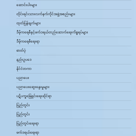
ဆောင်းပါးများ
တိုင်းရင်းသားလက်နက်ကိုင်အဖွဲ့အစည်းများ
ထုတ်ပြန်ချက်များ
ဒီမိုကရေစီနှင့်ဖက်ဒရယ်တည်ဆောက်‌ရေးကိစ္စရပ်များ
ဒီမိုကရေစီရေးရာ
ဓာတ်ပုံ
နည်းဥပဒေ
နိုင်ငံတကာ
ပညာပေး
ပညာပေးဆွေးနွေးမှုများ
ပဋိပက္ခဖြေရှင်းရေးဆိုင်ရာ
ပြည်တွင်း
ပြည်တွင်း
ပြည်တွင်းရေးရာ
ဖက်ဒရယ်ရေးရာ