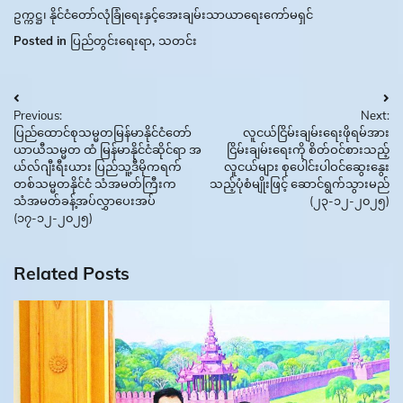
ဥက္ကဋ္ဌ၊ နိုင်ငံတော်လုံခြုံရေးနှင့်အေးချမ်းသာယာရေးကော်မရှင်
Posted in
ပြည်တွင်းရေးရာ
,
သတင်း
Post
Previous:
Next:
navigation
ပြည်ထောင်စုသမ္မတမြန်မာနိုင်ငံတော်
လူငယ်ငြိမ်းချမ်းရေးဖိုရမ်အား
ယာယီသမ္မတ ထံ မြန်မာနိုင်ငံဆိုင်ရာ အ
ငြိမ်းချမ်းရေးကို စိတ်ဝင်စားသည့်
ယ်လ်ဂျီးရီးယား ပြည်သူ့ဒီမိုကရက်
လူငယ်များ စုပေါင်းပါဝင်ဆွေးနွေး
တစ်သမ္မတနိုင်ငံ သံအမတ်ကြီးက
သည့်ပုံစံမျိုးဖြင့် ဆောင်ရွက်သွားမည်
သံအမတ်ခန့်အပ်လွှာပေးအပ်
(၂၃-၁၂-၂၀၂၅)
(၁၇-၁၂-၂၀၂၅)
Related Posts