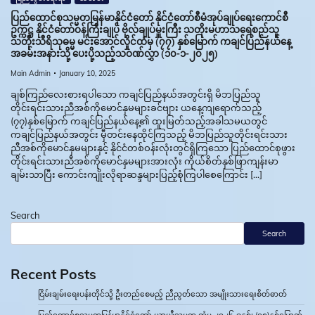
ပြည်ထောင်စုသမ္မတမြန်မာနိုင်ငံတော် နိုင်ငံတော်စီမံအုပ်ချုပ်ရေးကောင်စီ
ဥက္ကဋ္ဌ နိုင်ငံတော်ဝန်ကြီးချုပ် ဗိုလ်ချုပ်မှူးကြီး သတိုးမဟာသရေစည်သူ
သတိုးသီရိသုဓမ္မ မင်းအောင်လှိုင်ထံမှ (၇၇) နှစ်မြောက် ကချင်ပြည်နယ်နေ့
အခမ်းအနားသို့ ပေးပို့သည့်သဝဏ်လွှာ (၁၀-၁-၂၀၂၅)
Main Admin
January 10, 2025
ချစ်ကြည်လေးစားရပါသော ကချင်ပြည်နယ်အတွင်းရှိ မိဘပြည်သူ
တိုင်းရင်းသားညီအစ်ကိုမောင်နှမများခင်ဗျား ယနေ့ကျရောက်သည့်
(၇၇)နှစ်မြောက် ကချင်ပြည်နယ်နေ့၏ ထူးမြတ်သည့်အခါသမယတွင်
ကချင်ပြည်နယ်အတွင်း မှီတင်းနေထိုင်ကြသည့် မိဘပြည်သူတိုင်းရင်းသား
ညီအစ်ကိုမောင်နှမများနှင့် နိုင်ငံတစ်ဝန်းလုံးတွင်ရှိကြသော ပြည်ထောင်စုဖွား
တိုင်းရင်းသားညီအစ်ကိုမောင်နှမများအားလုံး ကိုယ်စိတ်နှစ်ဖြာကျန်းမာ
ချမ်းသာပြီး ကောင်းကျိုးလိုရာဆန္ဒများပြည့်စုံကြပါစေကြောင်း […]
Search
Search
Recent Posts
ငြိမ်းချမ်းရေးပန်းတိုင်သို့ ဦးတည်စေမည့် ညီညွတ်သော အမျိုးသားရေးစိတ်ဓာတ်
ပြည်ထောင်စုသမ္မတမြန်မာနိုင်ငံတော် ယာယီသမ္မတ ထံမှ ၂၀၂၆ ခုနှစ်၊ (၇၈)နှစ်မြောက်