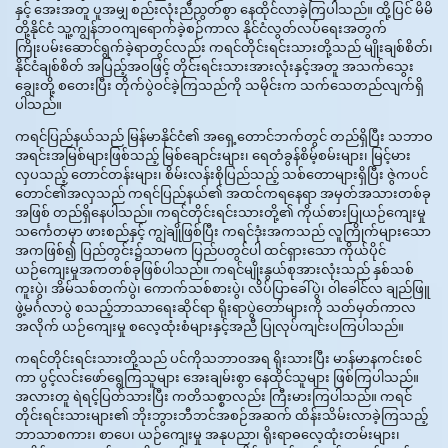
နှင့် အေးအတူ ပူအမျှ စည်းလုံးညီညွတ်စွာ နေထိုင်လာခဲ့ကြပါသည်။ ထို့ပြင် မိမိ
တို့နိုင်ငံ သူ့ကျွန်ဘဝကျရောက်ခဲ့စဉ်ကာလ နိုင်ငံလွတ်လပ်ရေးအတွက်
ကြိုးပမ်းဆောင်ရွက်ခဲ့ရာတွင်လည်း ကရင်တိုင်းရင်းသားတို့သည် မျိုးချစ်စိတ်၊
နိုင်ငံချစ်စိတ် အပြည့်အဝဖြင့် တိုင်းရင်းသားအားလုံးနှင့်အတူ အသက်သွေး
ချွေးတို့ စတေးပြီး တိုက်ပွဲဝင်ခဲ့ကြသည်ကို သမိုင်းက သက်သေတည်လျက်ရှိ
ပါသည်။
ကရင်ပြည်နယ်သည် မြန်မာနိုင်ငံ၏ အရှေ့တောင်ဘက်တွင် တည်ရှိပြီး သဘာဝ
အရင်းအမြစ်များဖြစ်သည့် မြစ်ချောင်းများ၊ ရေတံခွန်စိမ့်စမ်းများ၊ မြင့်မား
လှပသည့် တောင်တန်းများ၊ စိမ်းလန်းစိုပြည်သည့် သစ်တောများရှိပြီး ဇွဲကပင်
တောင်၏အလှသည် ကရင်ပြည်နယ်၏ အထင်ကရနေရာ အမှတ်အသားတစ်ခု
အဖြစ် တည်ရှိနေပါသည်။ ကရင်တိုင်းရင်းသားတို့၏ ကိုယ်စားပြုယဉ်ကျေးမှု
သင်္ကေတမှာ ဖားစည်နှင့် ကျွဲချိုဖြစ်ပြီး ကရင်ဒုံးအကသည် လူကြိုက်များသော
အကဖြစ်၍ ပြည်တွင်း၌သာမက ပြည်ပတွင်ပါ ထင်ရှားသော ကိုယ်ပိုင်
ယဉ်ကျေးမှုအကတစ်ခုဖြစ်ပါသည်။ ကရင်မျိုးနွယ်စုအားလုံးသည် နှစ်သစ်
ကူးပွဲ၊ အိမ်သစ်တက်ပွဲ၊ ကောက်သစ်စားပွဲ၊ လိပ်ပြာခေါ်ပွဲ၊ ဝါခေါင်လ ချည်ဖြူ
ဖွဲ့မင်္ဂလာပွဲ စသည့်ဘာသာရေးဆိုင်ရာ ရိုးရာပွဲတော်များကို သတ်မှတ်ကာလ
အလိုက် ယဉ်ကျေးမှု စလေ့ထုံးစံများနှင့်အညီ ပြုလုပ်ကျင်းပကြပါသည်။
ကရင်တိုင်းရင်းသားတို့သည် ပင်ကိုသဘာဝအရ ရိုးသားပြီး မာန်မာနကင်းစင်
ကာ ပွင့်လင်းဖော်ရွေကြသူများ အေးချမ်းစွာ နေထိုင်သူများ ဖြစ်ကြပါသည်။
အလားတူ ရဲရင့်ပြတ်သားပြီး ကတိသစ္စာလည်း ကြီးမားကြပါသည်။ ကရင်
တိုင်းရင်းသားများ၏ ဘိုးဘွားဘီဘင်အစဉ်အဆက် ထိန်းသိမ်းလာခဲ့ကြသည့်
ဘာသာစကား၊ စာပေ၊ ယဉ်ကျေးမှု အနုပညာ၊ ရိုးရာဓလေ့ထုံးတမ်းများ၊