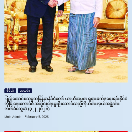
ဗွီဒီယို
သတင်း
ပြည်ထောင်စုသမ္မတမြန်မာနိုင်ငံတော် ယာယီသမ္မတ ရုရှားဖက်ဒရေးရှင်းနိုင်ငံ
လုံခြုံရေးကောင်စီ အတွင်းရေးမှူးဦးဆောင်သည့်ကိုယ်စားလှယ်အဖွဲ့အား
လက်ခံတွေ့ဆုံ (၃-၂-၂၀၂၆)
Main Admin
February 5, 2026