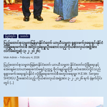
ပြည်တွင်း
သတင်း
ပြည်ထောင်စုသမ္မတမြန်မာနိုင်ငံတော် ယာယီသမ္မတ ရုရှားဖက်ဒရေးရှင်းနိုင်ငံ
လုံခြုံရေးကောင်စီ အတွင်းရေးမှူးဦးဆောင်သည့်ကိုယ်စားလှယ်အဖွဲ့အား
လက်ခံတွေ့ဆုံ (၃-၂-၂၀၂၆)
Main Admin
February 4, 2026
ပြည်ထောင်စုသမ္မတမြန်မာနိုင်ငံတော် ယာယီသမ္မတ နိုင်ငံတော်လုံခြုံရေးနှင့်
အေးချမ်းသာယာရေးကော်မရှင်ဥက္ကဋ္ဌ ဗိုလ်ချုပ်မှူးကြီး မင်းအောင်လှိုင်သည်
ရုရှားဖက်ဒရေးရှင်းနိုင်ငံ လုံခြုံရေးကောင်စီအတွင်းရေးမှူး H.E.Mr. Sergey
SHOIGU ဦးဆောင်သည့် ကိုယ်စားလှယ်အဖွဲ့အား ၃-၂-၂၀၂၆ ရက် နံနက်ပိုင်း
တွင် […]