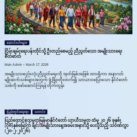
ဆောင်းပါးများ
ငြိမ်းချမ်းရေးပန်းတိုင်သို့ ဦးတည်စေမည့် ညီညွတ်သော အမျိုးသားရေး
စိတ်ဓာတ်
Main Admin
March 17, 2026
အမျိုးသားစည်းလုံးညီညွတ်ရေးကို အုတ်မြစ်အဖြစ် ထားရှိကာ အနာဂတ်
မျိုးဆက်သစ်များအတွက် ဖွံ့ဖြိုးတိုးတက်၍ သာယာဝပြောသော နိုင်ငံတော်
သစ်ကို ဖော်ဆောင်ကြရန် တိုက်တွန်း
ပြည်တွင်းရေးရာ
သတင်း
ပြည်ထောင်စုသမ္မတမြန်မာနိုင်ငံတော် ယာယီသမ္မတ ထံမှ ၂၀၂၆ ခုနှစ်၊
(၇၈)နှစ်မြောက် ချင်းအမျိုးသားနေ့အခမ်းအနားသို့ ပေးပို့သည့် သဝဏ်လွှာ
(၂၀-၂-၂၀၂၆)