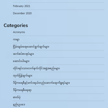
February 2021
December 2020
Categories
Acronyms
ကဗျာ
ငြိမ်းချမ်းရေးဆောင်ရွက်ချက်များ
ဆက်စပ်စာအုပ်များ
ဆောင်းပါးများ
တိုင်းရင်းသားလက်နက်ကိုင်အဖွဲ့အစည်းများ
ထုတ်ပြန်ချက်များ
ဒီမိုကရေစီနှင့်ဖက်ဒရယ်တည်ဆောက်‌ရေးကိစ္စရပ်များ
ဒီမိုကရေစီရေးရာ
ဓာတ်ပုံ
နည်းဥပဒေ