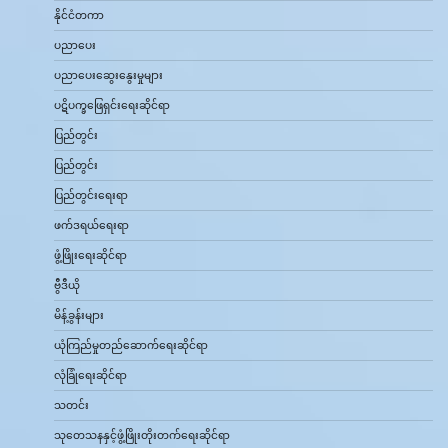
နိုင်ငံတကာ
ပညာပေး
ပညာပေးဆွေးနွေးမှုများ
ပဋိပက္ခဖြေရှင်းရေးဆိုင်ရာ
ပြည်တွင်း
ပြည်တွင်း
ပြည်တွင်းရေးရာ
ဖက်ဒရယ်ရေးရာ
ဖွံ့ဖြိုးရေးဆိုင်ရာ
ဗွီဒီယို
မိန့်ခွန်းများ
ယုံကြည်မှုတည်ဆောက်ရေးဆိုင်ရာ
လုံခြုံရေးဆိုင်ရာ
သတင်း
သုတေသနနှင့်ဖွံ့ဖြိုးတိုးတက်ရေးဆိုင်ရာ