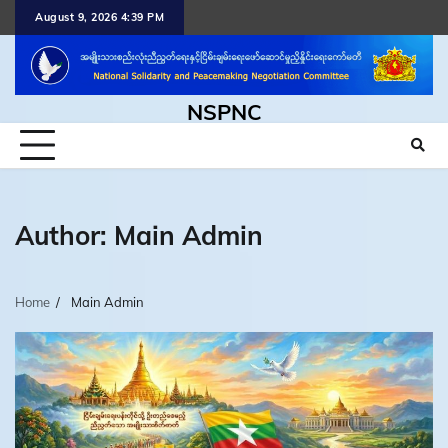
Skip
August 9, 2026 4:39 PM
to
content
NSPNC
Author:
Main Admin
Home
Main Admin