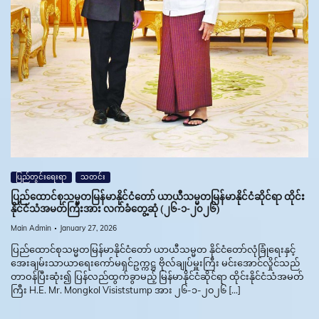
ပြည်တွင်းရေးရာ
သတင်း
ပြည်ထောင်စုသမ္မတမြန်မာနိုင်ငံတော် ယာယီသမ္မတမြန်မာနိုင်ငံဆိုင်ရာ ထိုင်း
နိုင်ငံသံအမတ်ကြီးအား လက်ခံတွေ့ဆုံ (၂၆-၁-၂၀၂၆)
Main Admin
January 27, 2026
ပြည်ထောင်စုသမ္မတမြန်မာနိုင်ငံတော် ယာယီသမ္မတ နိုင်ငံတော်လုံခြုံရေးနှင့်
အေးချမ်းသာယာရေးကော်မရှင်ဥက္ကဋ္ဌ ဗိုလ်ချုပ်မှူးကြီး မင်းအောင်လှိုင်သည်
တာဝန်ပြီးဆုံး၍ ပြန်လည်ထွက်ခွာမည့် မြန်မာနိုင်ငံဆိုင်ရာ ထိုင်းနိုင်ငံသံအမတ်
ကြီး H.E. Mr. Mongkol Visiststump အား ၂၆-၁-၂၀၂၆ […]