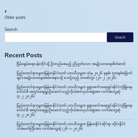
Posts
Older posts
navigation
Search
Search
Recent Posts
ငြိမ်းချမ်းရေးပန်းတိုင်သို့ ဦးတည်စေမည့် ညီညွတ်သော အမျိုးသားရေးစိတ်ဓာတ်
ပြည်ထောင်စုသမ္မတမြန်မာနိုင်ငံတော် ယာယီသမ္မတ ထံမှ ၂၀၂၆ ခုနှစ်၊ (၇၈)နှစ်မြောက်
ချင်းအမျိုးသားနေ့အခမ်းအနားသို့ ပေးပို့သည့် သဝဏ်လွှာ (၂၀-၂-၂၀၂၆)
ပြည်ထောင်စုသမ္မတမြန်မာနိုင်ငံတော် ယာယီသမ္မတ ရုရှားဖက်ဒရေးရှင်းနိုင်ငံလုံခြုံရေး
ကောင်စီ အတွင်းရေးမှူးဦးဆောင်သည့်ကိုယ်စားလှယ်အဖွဲ့အား လက်ခံတွေ့ဆုံ
(၃-၂-၂၀၂၆)
ပြည်ထောင်စုသမ္မတမြန်မာနိုင်ငံတော် ယာယီသမ္မတ ရုရှားဖက်ဒရေးရှင်းနိုင်ငံလုံခြုံရေး
ကောင်စီ အတွင်းရေးမှူးဦးဆောင်သည့်ကိုယ်စားလှယ်အဖွဲ့အား လက်ခံတွေ့ဆုံ
(၃-၂-၂၀၂၆)
ပြည်ထောင်စုသမ္မတမြန်မာနိုင်ငံတော် ယာယီသမ္မတ မြန်မာနိုင်ငံဆိုင်ရာ ထိုင်းနိုင်ငံ
သံအမတ်ကြီးအား လက်ခံတွေ့ဆုံ (၂၆-၁-၂၀၂၆)