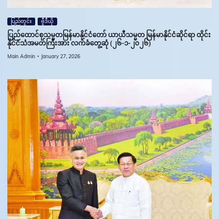
ပြည်တွင်း
ဗွီဒီယို
ပြည်ထောင်စုသမ္မတမြန်မာနိုင်ငံတော် ယာယီသမ္မတ မြန်မာနိုင်ငံဆိုင်ရာ ထိုင်း
နိုင်ငံသံအမတ်ကြီးအား လက်ခံတွေ့ဆုံ (၂၆-၁-၂၀၂၆)
Main Admin
January 27, 2026