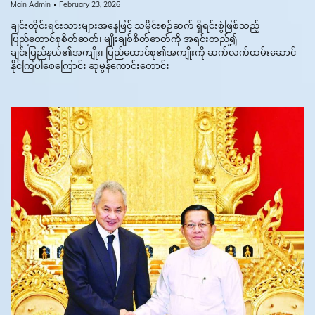
Main Admin
February 23, 2026
ချင်းတိုင်းရင်းသားများအနေဖြင့် သမိုင်းစဉ်ဆက် ရှိရင်းစွဲဖြစ်သည့်
ပြည်ထောင်စုစိတ်ဓာတ်၊ မျိုးချစ်စိတ်ဓာတ်ကို အရင်းတည်၍
ချင်းပြည်နယ်၏အကျိုး၊ ပြည်ထောင်စု၏အကျိုးကို ဆက်လက်ထမ်းဆောင်
နိုင်ကြပါစေကြောင်း ဆုမွန်ကောင်းတောင်း