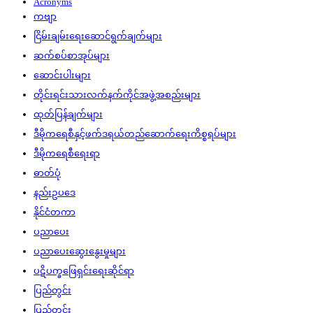
Acronyms
ကဗျာ
ငြိမ်းချမ်းရေးဆောင်ရွက်ချက်များ
ဆက်စပ်စာအုပ်များ
ဆောင်းပါးများ
တိုင်းရင်းသားလက်နက်ကိုင်အဖွဲ့အစည်းများ
ထုတ်ပြန်ချက်များ
ဒီမိုကရေစီနှင့်ဖက်ဒရယ်တည်ဆောက်‌ရေးကိစ္စရပ်များ
ဒီမိုကရေစီရေးရာ
ဓာတ်ပုံ
နည်းဥပဒေ
နိုင်ငံတကာ
ပညာပေး
ပညာပေးဆွေးနွေးမှုများ
ပဋိပက္ခဖြေရှင်းရေးဆိုင်ရာ
ပြည်တွင်း
ပြည်တွင်း