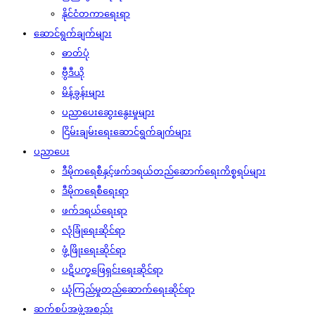
နိုင်ငံတကာရေးရာ
ဆောင်ရွက်ချက်များ
ဓာတ်ပုံ
ဗွီဒီယို
မိန့်ခွန်းများ
ပညာပေးဆွေးနွေးမှုများ
ငြိမ်းချမ်းရေးဆောင်ရွက်ချက်များ
ပညာပေး
ဒီမိုကရေစီနှင့်ဖက်ဒရယ်တည်ဆောက်‌ရေးကိစ္စရပ်များ
ဒီမိုကရေစီရေးရာ
ဖက်ဒရယ်ရေးရာ
လုံခြုံရေးဆိုင်ရာ
ဖွံ့ဖြိုးရေးဆိုင်ရာ
ပဋိပက္ခဖြေရှင်းရေးဆိုင်ရာ
ယုံကြည်မှုတည်ဆောက်ရေးဆိုင်ရာ
ဆက်စပ်အဖွဲ့အစည်း