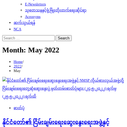
E-Newsletters
သုတေသနနှင့်ဖွံ့ဖြိုးတိုးတက်ရေးဆိုင်ရာ
Acronyms
ဆက်သွယ်ရန်
NCA
Search
for:
Month:
May 2022
Home
2022
May
ဓာတ်ပုံ
နိုင်ငံတော်၏ ငြိမ်းချမ်းရေးဆွေးနွေးရေးအဖွဲ့နှင့်