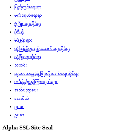
ပြည်တွင်းရေးရာ
ဖက်ဒရယ်ရေးရာ
ဖွံ့ဖြိုးရေးဆိုင်ရာ
ဗွီဒီယို
မိန့်ခွန်းများ
ယုံကြည်မှုတည်ဆောက်ရေးဆိုင်ရာ
လုံခြုံရေးဆိုင်ရာ
သတင်း
သုတေသနနှင့်ဖွံ့ဖြိုးတိုးတက်ရေးဆိုင်ရာ
အမိန့်နှင့်ညွှန်ကြားချက်များ
အသိပညာပေး
အာဆီယံ
ဥပဒေ
ဥပဒေ
Alpha SSL Site Seal