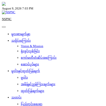
Skip
to
August 9, 2026 7:03 PM
content
NSPNC
မူလစာမျက်နှာ
သမိုင်းကြောင်း
Vision & Mission
ရုံးဖွင့်လှစ်ခြင်း
ကော်မတီတံဆိပ်အကြောင်း
ဆောင်ပုဒ်များ
မူဝါဒနှင့်ထုတ်ပြန်ချက်
မူဝါဒ
အမိန့်နှင့်ညွှန်ကြားချက်များ
ထုတ်ပြန်ချက်များ
သတင်း
ပြည်တွင်းရေးရာ