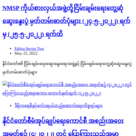
NMSP ကိုယ်စားလှယ်အဖွဲ့တို့ငြိမ်းချမ်းရေးတွေ့ဆုံ
ဆွေးနွေးပွဲ မှတ်တမ်းဓာတ်ပုံများ (၂၄-၅-၂၀၂၂) ရက်
မှ (၂၅-၅-၂၀၂၂) ရက်ထိ
Editor Sector Two
May 25, 2022
နိုင်ငံတော်၏ ငြိမ်းချမ်းရေးဆွေးနွေးရေးအဖွဲ့နှင့် ငြိမ်းချမ်းရေးတွေ့ဆုံဆွေးနွေးပွဲ
မှတ်တမ်းဓာတ်ပုံများ
ဒီမိုကရေစီနှင့်ဖက်ဒရယ်တည်ဆောက်‌ရေးကိစ္စရပ်များ
နိုင်ငံတော်စီမံအုပ်ချုပ်ရေးကောင်စီ အစည်းအဝေး
အမှတ်စဉ် (၄/၂၀၂၂) တွင် ပြောကြားသည့်အမှာ