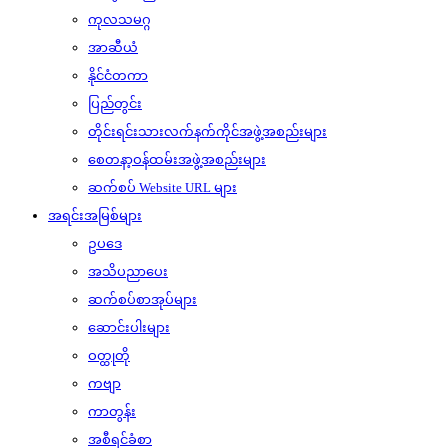
ကုလသမဂ္ဂ
အာဆီယံ
နိုင်ငံတကာ
ပြည်တွင်း
တိုင်းရင်းသားလက်နက်ကိုင်အဖွဲ့အစည်းများ
စေတနာ့ဝန်ထမ်းအဖွဲ့အစည်းများ
ဆက်စပ် Website URL များ
အရင်းအမြစ်များ
ဥပဒေ
အသိပညာပေး
ဆက်စပ်စာအုပ်များ
ဆောင်းပါးများ
ဝတ္ထုတို
ကဗျာ
ကာတွန်း
အစီရင်ခံစာ