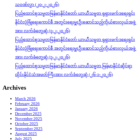
သဝဏ်လွှာ (၂၀-၂-၂၀၂၆)
ပြည်ထောင်စုသမ္မတမြန်မာနိုင်ငံတော် ယာယီသမ္မတ ရုရှားဖက်ဒရေးရှင်း
နိုင်ငံလုံခြုံရေးကောင်စီ အတွင်းရေးမှူးဦးဆောင်သည့်ကိုယ်စားလှယ်အဖွဲ့
အား လက်ခံတွေ့ဆုံ (၃-၂-၂၀၂၆)
ပြည်ထောင်စုသမ္မတမြန်မာနိုင်ငံတော် ယာယီသမ္မတ ရုရှားဖက်ဒရေးရှင်း
နိုင်ငံလုံခြုံရေးကောင်စီ အတွင်းရေးမှူးဦးဆောင်သည့်ကိုယ်စားလှယ်အဖွဲ့
အား လက်ခံတွေ့ဆုံ (၃-၂-၂၀၂၆)
ပြည်ထောင်စုသမ္မတမြန်မာနိုင်ငံတော် ယာယီသမ္မတ မြန်မာနိုင်ငံဆိုင်ရာ
ထိုင်းနိုင်ငံသံအမတ်ကြီးအား လက်ခံတွေ့ဆုံ (၂၆-၁-၂၀၂၆)
Archives
March 2026
February 2026
January 2026
December 2025
November 2025
October 2025
September 2025
August 2025
July 2025