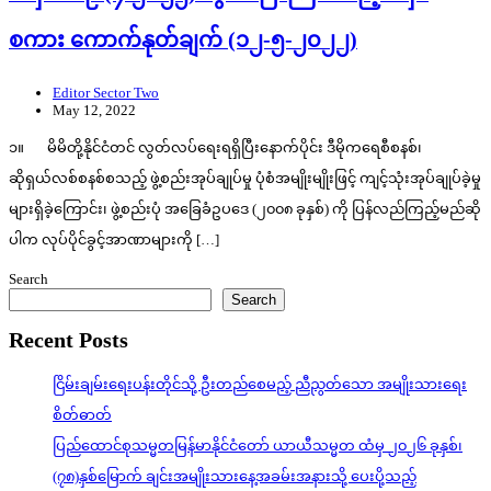
စကား ကောက်နုတ်ချက် (၁၂-၅-၂၀၂၂)
Editor Sector Two
May 12, 2022
၁။ မိမိတို့နိုင်ငံတင် လွတ်လပ်ရေးရရှိပြီးနောက်ပိုင်း ဒီမိုကရေစီစနစ်၊
ဆိုရှယ်လစ်စနစ်စသည့် ဖွဲ့စည်းအုပ်ချုပ်မှု ပုံစံအမျိုးမျိုးဖြင့် ကျင့်သုံးအုပ်ချုပ်ခဲ့မှု
များရှိခဲ့ကြောင်း၊ ဖွဲ့စည်းပုံ အခြေခံဥပဒေ (၂၀၀၈ ခုနှစ်) ကို ပြန်လည်ကြည့်မည်ဆို
ပါက လုပ်ပိုင်ခွင့်အာဏာများကို […]
Search
Search
Recent Posts
ငြိမ်းချမ်းရေးပန်းတိုင်သို့ ဦးတည်စေမည့် ညီညွတ်သော အမျိုးသားရေး
စိတ်ဓာတ်
ပြည်ထောင်စုသမ္မတမြန်မာနိုင်ငံတော် ယာယီသမ္မတ ထံမှ ၂၀၂၆ ခုနှစ်၊
(၇၈)နှစ်မြောက် ချင်းအမျိုးသားနေ့အခမ်းအနားသို့ ပေးပို့သည့်