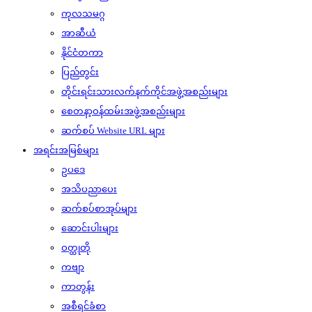
ကုလသမဂ္ဂ
အာဆီယံ
နိုင်ငံတကာ
ပြည်တွင်း
တိုင်းရင်းသားလက်နက်ကိုင်အဖွဲ့အစည်းများ
စေတနာ့ဝန်ထမ်းအဖွဲ့အစည်းများ
ဆက်စပ် Website URL များ
အရင်းအမြစ်များ
ဥပဒေ
အသိပညာပေး
ဆက်စပ်စာအုပ်များ
ဆောင်းပါးများ
ဝတ္ထုတို
ကဗျာ
ကာတွန်း
အစီရင်ခံစာ