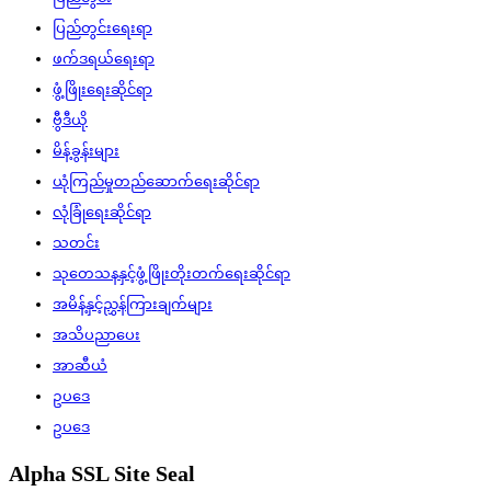
ပြည်တွင်းရေးရာ
ဖက်ဒရယ်ရေးရာ
ဖွံ့ဖြိုးရေးဆိုင်ရာ
ဗွီဒီယို
မိန့်ခွန်းများ
ယုံကြည်မှုတည်ဆောက်ရေးဆိုင်ရာ
လုံခြုံရေးဆိုင်ရာ
သတင်း
သုတေသနနှင့်ဖွံ့ဖြိုးတိုးတက်ရေးဆိုင်ရာ
အမိန့်နှင့်ညွှန်ကြားချက်များ
အသိပညာပေး
အာဆီယံ
ဥပဒေ
ဥပဒေ
Alpha SSL Site Seal