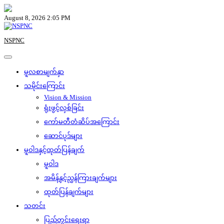
Skip
to
August 8, 2026 2:05 PM
content
NSPNC
မူလစာမျက်နှာ
သမိုင်းကြောင်း
Vision & Mission
ရုံးဖွင့်လှစ်ခြင်း
ကော်မတီတံဆိပ်အကြောင်း
ဆောင်ပုဒ်များ
မူဝါဒနှင့်ထုတ်ပြန်ချက်
မူဝါဒ
အမိန့်နှင့်ညွှန်ကြားချက်များ
ထုတ်ပြန်ချက်များ
သတင်း
ပြည်တွင်းရေးရာ