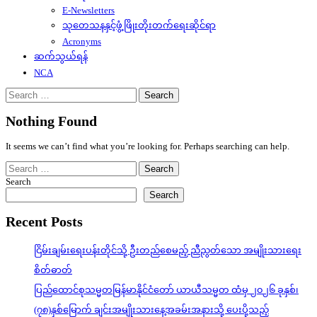
E-Newsletters
သုတေသနနှင့်ဖွံ့ဖြိုးတိုးတက်ရေးဆိုင်ရာ
Acronyms
ဆက်သွယ်ရန်
NCA
Search
for:
Nothing Found
It seems we can’t find what you’re looking for. Perhaps searching can help.
Search
for:
Search
Search
Recent Posts
ငြိမ်းချမ်းရေးပန်းတိုင်သို့ ဦးတည်စေမည့် ညီညွတ်သော အမျိုးသားရေး
စိတ်ဓာတ်
ပြည်ထောင်စုသမ္မတမြန်မာနိုင်ငံတော် ယာယီသမ္မတ ထံမှ ၂၀၂၆ ခုနှစ်၊
(၇၈)နှစ်မြောက် ချင်းအမျိုးသားနေ့အခမ်းအနားသို့ ပေးပို့သည့်