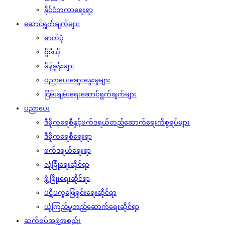
နိုင်ငံတကာရေးရာ
ဆောင်ရွက်ချက်များ
ဓာတ်ပုံ
ဗွီဒီယို
မိန့်ခွန်းများ
ပညာပေးဆွေးနွေးမှုများ
ငြိမ်းချမ်းရေးဆောင်ရွက်ချက်များ
ပညာပေး
ဒီမိုကရေစီနှင့်ဖက်ဒရယ်တည်ဆောက်‌ရေးကိစ္စရပ်များ
ဒီမိုကရေစီရေးရာ
ဖက်ဒရယ်ရေးရာ
လုံခြုံရေးဆိုင်ရာ
ဖွံ့ဖြိုးရေးဆိုင်ရာ
ပဋိပက္ခဖြေရှင်းရေးဆိုင်ရာ
ယုံကြည်မှုတည်ဆောက်ရေးဆိုင်ရာ
ဆက်စပ်အဖွဲ့အစည်း