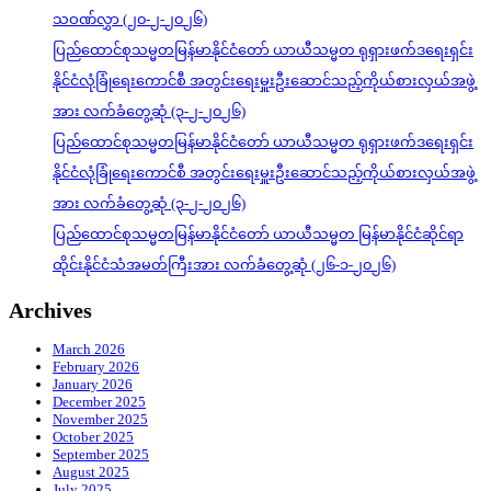
သဝဏ်လွှာ (၂၀-၂-၂၀၂၆)
ပြည်ထောင်စုသမ္မတမြန်မာနိုင်ငံတော် ယာယီသမ္မတ ရုရှားဖက်ဒရေးရှင်း
နိုင်ငံလုံခြုံရေးကောင်စီ အတွင်းရေးမှူးဦးဆောင်သည့်ကိုယ်စားလှယ်အဖွဲ့
အား လက်ခံတွေ့ဆုံ (၃-၂-၂၀၂၆)
ပြည်ထောင်စုသမ္မတမြန်မာနိုင်ငံတော် ယာယီသမ္မတ ရုရှားဖက်ဒရေးရှင်း
နိုင်ငံလုံခြုံရေးကောင်စီ အတွင်းရေးမှူးဦးဆောင်သည့်ကိုယ်စားလှယ်အဖွဲ့
အား လက်ခံတွေ့ဆုံ (၃-၂-၂၀၂၆)
ပြည်ထောင်စုသမ္မတမြန်မာနိုင်ငံတော် ယာယီသမ္မတ မြန်မာနိုင်ငံဆိုင်ရာ
ထိုင်းနိုင်ငံသံအမတ်ကြီးအား လက်ခံတွေ့ဆုံ (၂၆-၁-၂၀၂၆)
Archives
March 2026
February 2026
January 2026
December 2025
November 2025
October 2025
September 2025
August 2025
July 2025