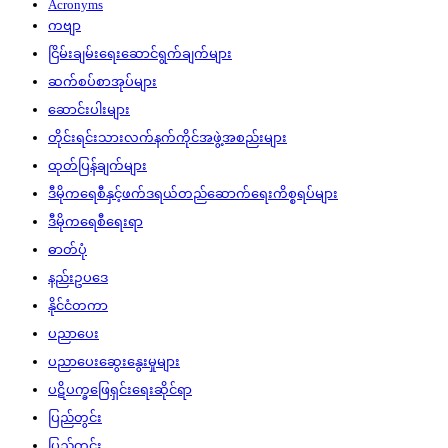
Acronyms
ကဗျာ
ငြိမ်းချမ်းရေးဆောင်ရွက်ချက်များ
ဆက်စပ်စာအုပ်များ
ဆောင်းပါးများ
တိုင်းရင်းသားလက်နက်ကိုင်အဖွဲ့အစည်းများ
ထုတ်ပြန်ချက်များ
ဒီမိုကရေစီနှင့်ဖက်ဒရယ်တည်ဆောက်‌ရေးကိစ္စရပ်များ
ဒီမိုကရေစီရေးရာ
ဓာတ်ပုံ
နည်းဥပဒေ
နိုင်ငံတကာ
ပညာပေး
ပညာပေးဆွေးနွေးမှုများ
ပဋိပက္ခဖြေရှင်းရေးဆိုင်ရာ
ပြည်တွင်း
ပြည်တွင်း