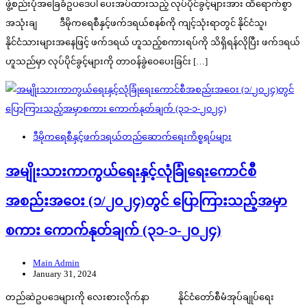
ဖွဲ့စည်းပုံအခြေခံဥပဒေပါ ပေးအပ်ထားသည့် လုပ်ပိုင်ခွင့်များအား ထိရောက်စွာ
အသုံးချ ဒီမိုကရေစီနှင့်ဖက်ဒရယ်စနစ်ကို ကျင့်သုံးရာတွင် နိုင်ငံသူ၊
နိုင်ငံသားများအနေဖြင့် ဖက်ဒရယ် ဟူသည့်စကားရပ်ကို သိရှိရန်လိုပြီး ဖက်ဒရယ်
ဟူသည်မှာ လုပ်ပိုင်ခွင့်များကို တာဝန်ခွဲဝေပေးခြင်း […]
ဒီမိုကရေစီနှင့်ဖက်ဒရယ်တည်ဆောက်‌ရေးကိစ္စရပ်များ
အမျိုးသားကာကွယ်ရေးနှင့်လုံခြုံရေးကောင်စီ
အစည်းအဝေး (၁/၂၀၂၄)တွင် ပြောကြားသည့်အမှာ
စကား ကောက်နုတ်ချက် (၃၁-၁-၂၀၂၄)
Main Admin
January 31, 2024
တည်ဆဲဥပဒေများကို လေးစားလိုက်နာ နိုင်ငံတော်စီမံအုပ်ချုပ်ရေး