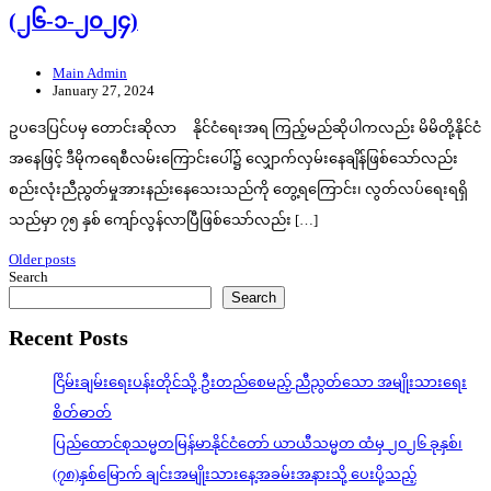
(၂၆-၁-၂၀၂၄)
Main Admin
January 27, 2024
ဥပဒေပြင်ပမှ တောင်းဆိုလာ နိုင်ငံရေးအရ ကြည့်မည်ဆိုပါကလည်း မိမိတို့နိုင်ငံ
အနေဖြင့် ဒီမိုကရေစီလမ်းကြောင်းပေါ်၌ လျှောက်လှမ်းနေချိန်ဖြစ်သော်လည်း
စည်းလုံးညီညွတ်မှုအားနည်းနေသေးသည်ကို တွေ့ရကြောင်း၊ လွတ်လပ်ရေးရရှိ
သည်မှာ ၇၅ နှစ် ကျော်လွန်လာပြီဖြစ်သော်လည်း […]
Posts
Older posts
Search
navigation
Search
Recent Posts
ငြိမ်းချမ်းရေးပန်းတိုင်သို့ ဦးတည်စေမည့် ညီညွတ်သော အမျိုးသားရေး
စိတ်ဓာတ်
ပြည်ထောင်စုသမ္မတမြန်မာနိုင်ငံတော် ယာယီသမ္မတ ထံမှ ၂၀၂၆ ခုနှစ်၊
(၇၈)နှစ်မြောက် ချင်းအမျိုးသားနေ့အခမ်းအနားသို့ ပေးပို့သည့်