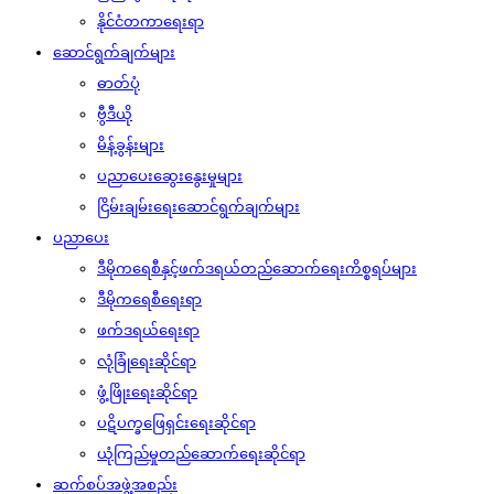
နိုင်ငံတကာရေးရာ
ဆောင်ရွက်ချက်များ
ဓာတ်ပုံ
ဗွီဒီယို
မိန့်ခွန်းများ
ပညာပေးဆွေးနွေးမှုများ
ငြိမ်းချမ်းရေးဆောင်ရွက်ချက်များ
ပညာပေး
ဒီမိုကရေစီနှင့်ဖက်ဒရယ်တည်ဆောက်‌ရေးကိစ္စရပ်များ
ဒီမိုကရေစီရေးရာ
ဖက်ဒရယ်ရေးရာ
လုံခြုံရေးဆိုင်ရာ
ဖွံ့ဖြိုးရေးဆိုင်ရာ
ပဋိပက္ခဖြေရှင်းရေးဆိုင်ရာ
ယုံကြည်မှုတည်ဆောက်ရေးဆိုင်ရာ
ဆက်စပ်အဖွဲ့အစည်း