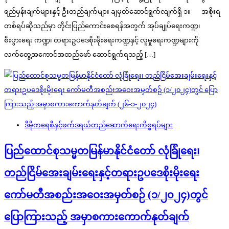
ရည်မှန်းချက်များနှင့် ဦးတည်ချက်များ ချမှတ်ဆောင်ရွက်လျက်ရှိ ၁။ အစိုးရ
တစ်ရပ်ဆိုသည်မှာ တိုင်းပြည်ကောင်းစေရန်အတွက် အုပ်ချုပ်ရေးကဏ္ဍ၊
စီးပွားရေး ကဏ္ဍ၊ တရားဥပဒေစိုးမိုးရေးကဏ္ဍနှင့် လူမှုရေးကဏ္ဍများကို
လက်တွေ့အကောင်အထည်ဖော် ဆောင်ရွက်ရသည့် […]
ဒီမိုကရေစီနှင့်ဖက်ဒရယ်တည်ဆောက်‌ရေးကိစ္စရပ်များ
ပြည်ထောင်စုသမ္မတမြန်မာနိုင်ငံတော် လုံခြုံရေး၊
တည်ငြိမ်အေးချမ်းရေးနှင့်တရားဥပဒေစိုးမိုးရေး
ကော်မတီအစည်းအဝေးအမှတ်စဉ် (၁/၂၀၂၄)တွင်
ပြောကြားသည့် အမှာစကားကောက်နုတ်ချက်