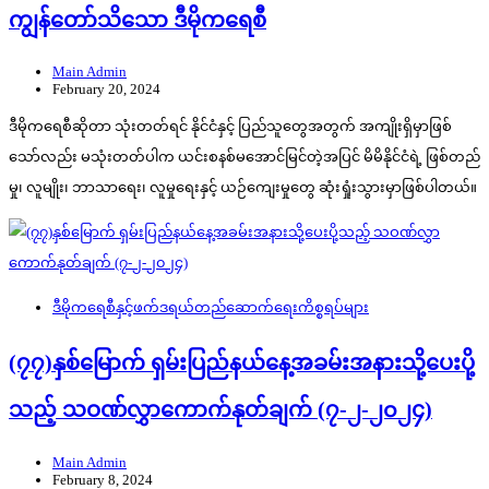
ကျွန်တော်သိသော ဒီမိုကရေစီ
Main Admin
February 20, 2024
ဒီမိုကရေစီဆိုတာ သုံးတတ်ရင် နိုင်ငံနှင့် ပြည်သူတွေအတွက် အကျိုးရှိမှာဖြစ်
သော်လည်း မသုံးတတ်ပါက ယင်းစနစ်မအောင်မြင်တဲ့အပြင် မိမိနိုင်ငံရဲ့ ဖြစ်တည်
မှု၊ လူမျိုး၊ ဘာသာရေး၊ လူမှုရေးနှင့် ယဉ်ကျေးမှုတွေ ဆုံးရှုံးသွားမှာဖြစ်ပါတယ်။
ဒီမိုကရေစီနှင့်ဖက်ဒရယ်တည်ဆောက်‌ရေးကိစ္စရပ်များ
(၇၇)နှစ်မြောက် ရှမ်းပြည်နယ်နေ့အခမ်းအနားသို့ပေးပို့
သည့် သဝဏ်လွှာကောက်နုတ်ချက် (၇-၂-၂၀၂၄)
Main Admin
February 8, 2024