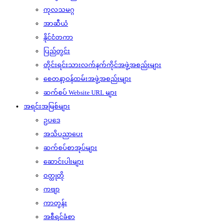
ကုလသမဂ္ဂ
အာဆီယံ
နိုင်ငံတကာ
ပြည်တွင်း
တိုင်းရင်းသားလက်နက်ကိုင်အဖွဲ့အစည်းများ
စေတနာ့ဝန်ထမ်းအဖွဲ့အစည်းများ
ဆက်စပ် Website URL များ
အရင်းအမြစ်များ
ဥပဒေ
အသိပညာပေး
ဆက်စပ်စာအုပ်များ
ဆောင်းပါးများ
ဝတ္ထုတို
ကဗျာ
ကာတွန်း
အစီရင်ခံစာ