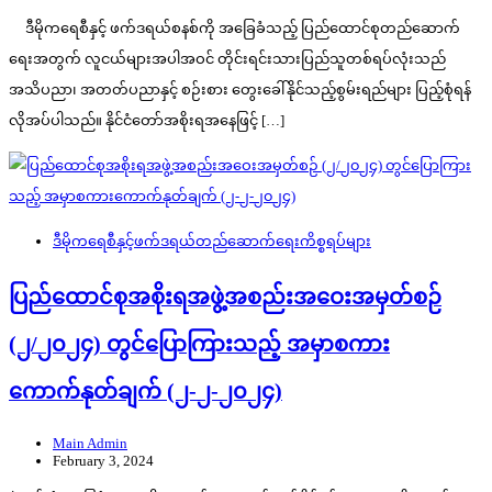
ဒီမိုကရေစီနှင့် ဖက်ဒရယ်စနစ်ကို အခြေခံသည့် ပြည်ထောင်စုတည်ဆောက်
ရေးအတွက် လူငယ်များအပါအဝင် တိုင်းရင်းသားပြည်သူတစ်ရပ်လုံးသည်
အသိပညာ၊ အတတ်ပညာနှင့် စဉ်းစား တွေးခေါ်နိုင်သည့်စွမ်းရည်များ ပြည့်စုံရန်
လိုအပ်ပါသည်။ နိုင်ငံတော်အစိုးရအနေဖြင့် […]
ဒီမိုကရေစီနှင့်ဖက်ဒရယ်တည်ဆောက်‌ရေးကိစ္စရပ်များ
ပြည်ထောင်စုအစိုးရအဖွဲ့အစည်းအဝေးအမှတ်စဉ်
(၂/၂၀၂၄) တွင်ပြောကြားသည့် အမှာစကား
ကောက်နုတ်ချက် (၂-၂-၂၀၂၄)
Main Admin
February 3, 2024