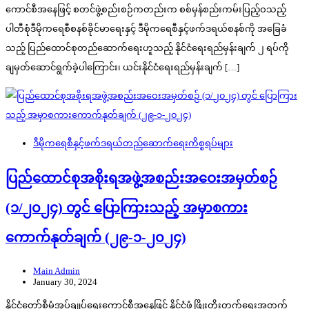
ကောင်စီအနေဖြင့် စတင်ဖွဲ့စည်းစဉ်ကတည်းက စစ်မှန်စည်းကမ်းပြည့်ဝသည့်
ပါတီစုံဒီမိုကရေစီစနစ်ခိုင်မာရေးနှင့် ဒီမိုကရေစီနှင့်ဖက်ဒရယ်စနစ်ကို အခြေခံ
သည့် ပြည်ထောင်စုတည်ဆောက်ရေးဟူသည့် နိုင်ငံရေးရည်မှန်းချက် ၂ ရပ်ကို
ချမှတ်ဆောင်ရွက်ခဲ့ပါကြောင်း၊ ယင်းနိုင်ငံရေးရည်မှန်းချက် […]
ဒီမိုကရေစီနှင့်ဖက်ဒရယ်တည်ဆောက်‌ရေးကိစ္စရပ်များ
ပြည်ထောင်စုအစိုးရအဖွဲ့အစည်းအဝေးအမှတ်စဉ်
(၁/၂၀၂၄) တွင် ပြောကြားသည့် အမှာစကား
ကောက်နုတ်ချက် (၂၉-၁-၂၀၂၄)
Main Admin
January 30, 2024
နိုင်ငံတော်စီမံအုပ်ချုပ်ရေးကောင်စီအနေဖြင့် နိုင်ငံဖွံ့ဖြိုးတိုးတက်ရေးအတွက်