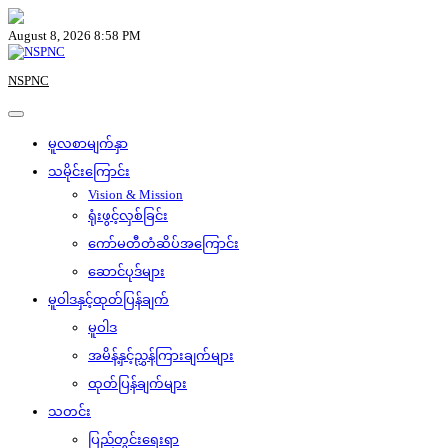
Skip
to
August 8, 2026 8:58 PM
content
NSPNC
မူလစာမျက်နှာ
သမိုင်းကြောင်း
Vision & Mission
ရုံးဖွင့်လှစ်ခြင်း
ကော်မတီတံဆိပ်အကြောင်း
ဆောင်ပုဒ်များ
မူဝါဒနှင့်ထုတ်ပြန်ချက်
မူဝါဒ
အမိန့်နှင့်ညွှန်ကြားချက်များ
ထုတ်ပြန်ချက်များ
သတင်း
ပြည်တွင်းရေးရာ