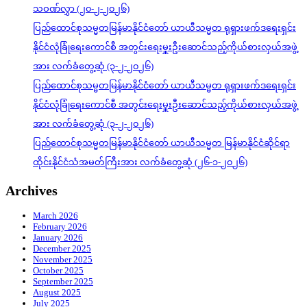
သဝဏ်လွှာ (၂၀-၂-၂၀၂၆)
ပြည်ထောင်စုသမ္မတမြန်မာနိုင်ငံတော် ယာယီသမ္မတ ရုရှားဖက်ဒရေးရှင်း
နိုင်ငံလုံခြုံရေးကောင်စီ အတွင်းရေးမှူးဦးဆောင်သည့်ကိုယ်စားလှယ်အဖွဲ့
အား လက်ခံတွေ့ဆုံ (၃-၂-၂၀၂၆)
ပြည်ထောင်စုသမ္မတမြန်မာနိုင်ငံတော် ယာယီသမ္မတ ရုရှားဖက်ဒရေးရှင်း
နိုင်ငံလုံခြုံရေးကောင်စီ အတွင်းရေးမှူးဦးဆောင်သည့်ကိုယ်စားလှယ်အဖွဲ့
အား လက်ခံတွေ့ဆုံ (၃-၂-၂၀၂၆)
ပြည်ထောင်စုသမ္မတမြန်မာနိုင်ငံတော် ယာယီသမ္မတ မြန်မာနိုင်ငံဆိုင်ရာ
ထိုင်းနိုင်ငံသံအမတ်ကြီးအား လက်ခံတွေ့ဆုံ (၂၆-၁-၂၀၂၆)
Archives
March 2026
February 2026
January 2026
December 2025
November 2025
October 2025
September 2025
August 2025
July 2025