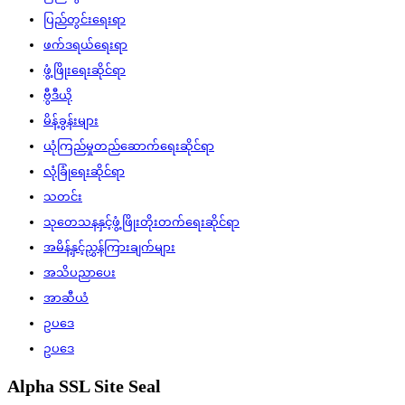
ပြည်တွင်းရေးရာ
ဖက်ဒရယ်ရေးရာ
ဖွံ့ဖြိုးရေးဆိုင်ရာ
ဗွီဒီယို
မိန့်ခွန်းများ
ယုံကြည်မှုတည်ဆောက်ရေးဆိုင်ရာ
လုံခြုံရေးဆိုင်ရာ
သတင်း
သုတေသနနှင့်ဖွံ့ဖြိုးတိုးတက်ရေးဆိုင်ရာ
အမိန့်နှင့်ညွှန်ကြားချက်များ
အသိပညာပေး
အာဆီယံ
ဥပဒေ
ဥပဒေ
Alpha SSL Site Seal