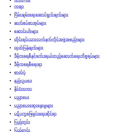
Acronyms
ကဗျာ
ငြိမ်းချမ်းရေးဆောင်ရွက်ချက်များ
ဆက်စပ်စာအုပ်များ
ဆောင်းပါးများ
တိုင်းရင်းသားလက်နက်ကိုင်အဖွဲ့အစည်းများ
ထုတ်ပြန်ချက်များ
ဒီမိုကရေစီနှင့်ဖက်ဒရယ်တည်ဆောက်‌ရေးကိစ္စရပ်များ
ဒီမိုကရေစီရေးရာ
ဓာတ်ပုံ
နည်းဥပဒေ
နိုင်ငံတကာ
ပညာပေး
ပညာပေးဆွေးနွေးမှုများ
ပဋိပက္ခဖြေရှင်းရေးဆိုင်ရာ
ပြည်တွင်း
ပြည်တွင်း