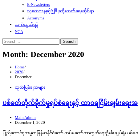
E-Newsletters
သုတေသနနှင့်ဖွံ့ဖြိုးတိုးတက်ရေးဆိုင်ရာ
Acronyms
ဆက်သွယ်ရန်
NCA
Search
for:
Month:
December 2020
Home
2020
December
ထုတ်ပြန်ချက်များ
ပစ်ခတ်တိုက်ခိုက်မှုရပ်စဲရေးနှင့် ထာဝရငြိမ်းချမ်းရ
Main Admin
December 1, 2020
ပြည်ထောင်စုသမ္မတမြန်မာနိုင်ငံတော် တပ်မတော်ကာကွယ်ရေးဦးစီးချုပ်ရုံး ပစ်ခတ်တ