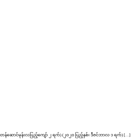
၊ တန်ဆောင်မုန်းလပြည့်ကျော် ၂ ရက်) (၂၀၂၀ ပြည့်နှစ်၊ ဒီဇင်ဘာလ ၁ ရက်) […]