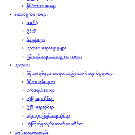
နိုင်ငံတကာရေးရာ
ဆောင်ရွက်ချက်များ
ဓာတ်ပုံ
ဗွီဒီယို
မိန့်ခွန်းများ
ပညာပေးဆွေးနွေးမှုများ
ငြိမ်းချမ်းရေးဆောင်ရွက်ချက်များ
ပညာပေး
ဒီမိုကရေစီနှင့်ဖက်ဒရယ်တည်ဆောက်‌ရေးကိစ္စရပ်များ
ဒီမိုကရေစီရေးရာ
ဖက်ဒရယ်ရေးရာ
လုံခြုံရေးဆိုင်ရာ
ဖွံ့ဖြိုးရေးဆိုင်ရာ
ပဋိပက္ခဖြေရှင်းရေးဆိုင်ရာ
ယုံကြည်မှုတည်ဆောက်ရေးဆိုင်ရာ
ဆက်စပ်အဖွဲ့အစည်း