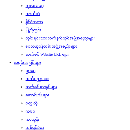
ကုလသမဂ္ဂ
အာဆီယံ
နိုင်ငံတကာ
ပြည်တွင်း
တိုင်းရင်းသားလက်နက်ကိုင်အဖွဲ့အစည်းများ
စေတနာ့ဝန်ထမ်းအဖွဲ့အစည်းများ
ဆက်စပ် Website URL များ
အရင်းအမြစ်များ
ဥပဒေ
အသိပညာပေး
ဆက်စပ်စာအုပ်များ
ဆောင်းပါးများ
ဝတ္ထုတို
ကဗျာ
ကာတွန်း
အစီရင်ခံစာ