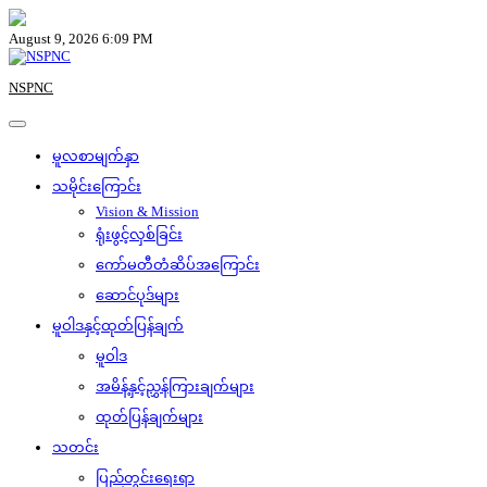
Skip
to
August 9, 2026 6:09 PM
content
NSPNC
မူလစာမျက်နှာ
သမိုင်းကြောင်း
Vision & Mission
ရုံးဖွင့်လှစ်ခြင်း
ကော်မတီတံဆိပ်အကြောင်း
ဆောင်ပုဒ်များ
မူဝါဒနှင့်ထုတ်ပြန်ချက်
မူဝါဒ
အမိန့်နှင့်ညွှန်ကြားချက်များ
ထုတ်ပြန်ချက်များ
သတင်း
ပြည်တွင်းရေးရာ