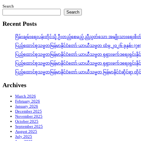
Search
Search
Recent Posts
ငြိမ်းချမ်းရေးပန်းတိုင်သို့ ဦးတည်စေမည့် ညီညွတ်သော အမျိုးသားရေးစိ
ပြည်ထောင်စုသမ္မတမြန်မာနိုင်ငံတော် ယာယီသမ္မတ ထံမှ ၂၀၂၆ ခုနှစ်၊ (၇၈
ပြည်ထောင်စုသမ္မတမြန်မာနိုင်ငံတော် ယာယီသမ္မတ ရုရှားဖက်ဒရေးရှင်းနို
ပြည်ထောင်စုသမ္မတမြန်မာနိုင်ငံတော် ယာယီသမ္မတ ရုရှားဖက်ဒရေးရှင်းနို
ပြည်ထောင်စုသမ္မတမြန်မာနိုင်ငံတော် ယာယီသမ္မတ မြန်မာနိုင်ငံဆိုင်ရာ ထိ
Archives
March 2026
February 2026
January 2026
December 2025
November 2025
October 2025
September 2025
August 2025
July 2025