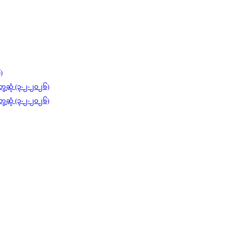
)
ွေ့ဆုံ (၃-၂-၂၀၂၆)
ွေ့ဆုံ (၃-၂-၂၀၂၆)