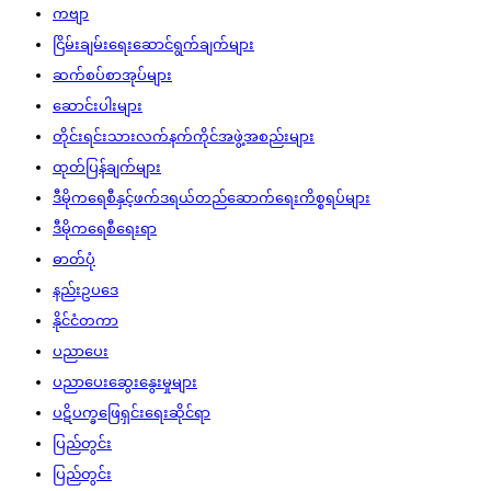
ကဗျာ
ငြိမ်းချမ်းရေးဆောင်ရွက်ချက်များ
ဆက်စပ်စာအုပ်များ
ဆောင်းပါးများ
တိုင်းရင်းသားလက်နက်ကိုင်အဖွဲ့အစည်းများ
ထုတ်ပြန်ချက်များ
ဒီမိုကရေစီနှင့်ဖက်ဒရယ်တည်ဆောက်‌ရေးကိစ္စရပ်များ
ဒီမိုကရေစီရေးရာ
ဓာတ်ပုံ
နည်းဥပဒေ
နိုင်ငံတကာ
ပညာပေး
ပညာပေးဆွေးနွေးမှုများ
ပဋိပက္ခဖြေရှင်းရေးဆိုင်ရာ
ပြည်တွင်း
ပြည်တွင်း