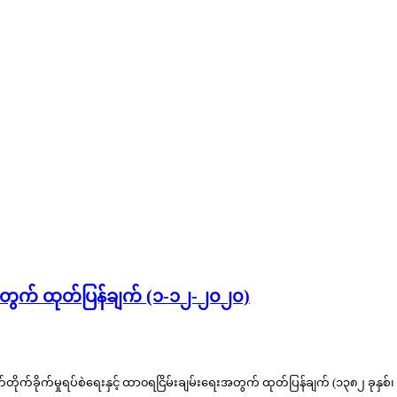
ေးအတွက် ထုတ်ပြန်ချက် (၁-၁၂-၂၀၂၀)
ိုက်ခိုက်မှုရပ်စဲရေးနှင့် ထာ၀ရငြိမ်းချမ်းရေးအတွက် ထုတ်ပြန်ချက် (၁၃၈၂ ခုနှစ်