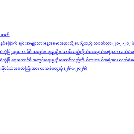
တ်ဓာတ်
)နှစ်မြောက် ချင်းအမျိုးသားနေ့အခမ်းအနားသို့ ပေးပို့သည့် သဝဏ်လွှာ (၂၀-၂-၂၀၂၆
င်ငံလုံခြုံရေးကောင်စီ အတွင်းရေးမှူးဦးဆောင်သည့်ကိုယ်စားလှယ်အဖွဲ့အား လက်ခံတ
င်ငံလုံခြုံရေးကောင်စီ အတွင်းရေးမှူးဦးဆောင်သည့်ကိုယ်စားလှယ်အဖွဲ့အား လက်ခံတ
ုင်းနိုင်ငံသံအမတ်ကြီးအား လက်ခံတွေ့ဆုံ (၂၆-၁-၂၀၂၆)