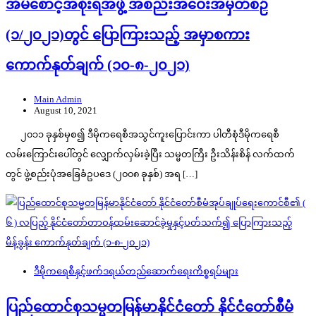
အိမ်စောင့်အစိုးရအဖွဲ့ အစည်းအဝေးအမှတ်စဉ်
(၁/၂၀၂၁)တွင် ပြောကြားသည့် အမှာစကား
ကောက်နုတ်ချက် (၁၀-၈-၂၀၂၁)
Main Admin
August 10, 2021
၂၀၁၁ ခုနှစ်မှစ၍ ဒီမိုကရေစီအသွင်ကူးပြောင်းကာ ပါတီစုံဒီမိုကရေစီ
လမ်းကြောင်းပေါ်တွင် လျှောက်လှမ်းခဲ့ပြီး သမ္မတကြီး ဦးသိန်းစိန် လက်ထက်
တွင် ဖွဲ့စည်းပုံအခြေခံဥပဒေ (၂၀၀၈ ခုနှစ်) အရ […]
ဒီမိုကရေစီနှင့်ဖက်ဒရယ်တည်ဆောက်‌ရေးကိစ္စရပ်များ
ပြည်ထောင်စုသမ္မတမြန်မာနိုင်ငံတော် နိုင်ငံတော်စီမံ