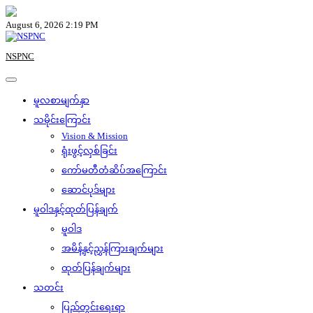
Skip
to
August 6, 2026 2:19 PM
content
NSPNC
မူလစာမျက်နှာ
သမိုင်းကြောင်း
Vision & Mission
ရုံးဖွင့်လှစ်ခြင်း
ကော်မတီတံဆိပ်အကြောင်း
ဆောင်ပုဒ်များ
မူဝါဒနှင့်ထုတ်ပြန်ချက်
မူဝါဒ
အမိန့်နှင့်ညွှန်ကြားချက်များ
ထုတ်ပြန်ချက်များ
သတင်း
ပြည်တွင်းရေးရာ