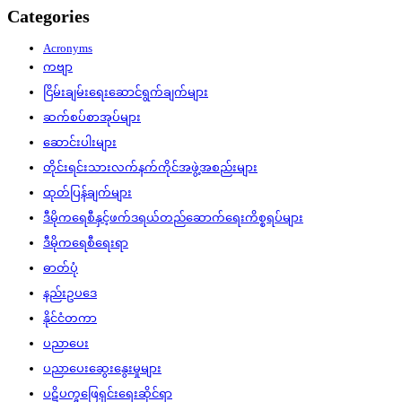
Categories
Acronyms
ကဗျာ
ငြိမ်းချမ်းရေးဆောင်ရွက်ချက်များ
ဆက်စပ်စာအုပ်များ
ဆောင်းပါးများ
တိုင်းရင်းသားလက်နက်ကိုင်အဖွဲ့အစည်းများ
ထုတ်ပြန်ချက်များ
ဒီမိုကရေစီနှင့်ဖက်ဒရယ်တည်ဆောက်‌ရေးကိစ္စရပ်များ
ဒီမိုကရေစီရေးရာ
ဓာတ်ပုံ
နည်းဥပဒေ
နိုင်ငံတကာ
ပညာပေး
ပညာပေးဆွေးနွေးမှုများ
ပဋိပက္ခဖြေရှင်းရေးဆိုင်ရာ