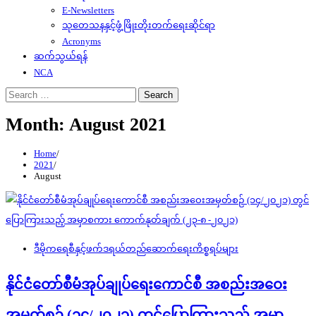
E-Newsletters
သုတေသနနှင့်ဖွံ့ဖြိုးတိုးတက်ရေးဆိုင်ရာ
Acronyms
ဆက်သွယ်ရန်
NCA
Search
for:
Month:
August 2021
Home
2021
August
ဒီမိုကရေစီနှင့်ဖက်ဒရယ်တည်ဆောက်‌ရေးကိစ္စရပ်များ
နိုင်ငံတော်စီမံအုပ်ချုပ်ရေးကောင်စီ အစည်းအဝေး
အမှတ်စဉ် (၁၄/၂၀၂၁) တွင်ပြောကြားသည့် အမှာ