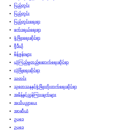
ပြည်တွင်း
ပြည်တွင်း
ပြည်တွင်းရေးရာ
ဖက်ဒရယ်ရေးရာ
ဖွံ့ဖြိုးရေးဆိုင်ရာ
ဗွီဒီယို
မိန့်ခွန်းများ
ယုံကြည်မှုတည်ဆောက်ရေးဆိုင်ရာ
လုံခြုံရေးဆိုင်ရာ
သတင်း
သုတေသနနှင့်ဖွံ့ဖြိုးတိုးတက်ရေးဆိုင်ရာ
အမိန့်နှင့်ညွှန်ကြားချက်များ
အသိပညာပေး
အာဆီယံ
ဥပဒေ
ဥပဒေ