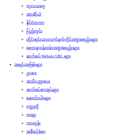
ကုလသမဂ္ဂ
အာဆီယံ
နိုင်ငံတကာ
ပြည်တွင်း
တိုင်းရင်းသားလက်နက်ကိုင်အဖွဲ့အစည်းများ
စေတနာ့ဝန်ထမ်းအဖွဲ့အစည်းများ
ဆက်စပ် Website URL များ
အရင်းအမြစ်များ
ဥပဒေ
အသိပညာပေး
ဆက်စပ်စာအုပ်များ
ဆောင်းပါးများ
ဝတ္ထုတို
ကဗျာ
ကာတွန်း
အစီရင်ခံစာ