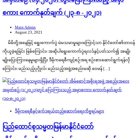
စကား ကောက်နုတ်ချက် (၂၃-၈ -၂၀၂၁)
Main Admin
August 23, 2021
မိမိတို့အနေဖြင့် ရွေးကောက်ပွဲ မဲမသမာမှုများကြောင့်သာ နိုင်ငံတော်၏တာဝန်
ကိုယူခဲ့ရခြင်း ဖြစ်ကြောင်း၊ အဆိုပါရွေးကောက်ပွဲရလဒ်နှင့်ပတ်သက်၍ အမျိုး
မျိုးပြောကြားနေမှုများရှိပြီး ဒီမိုကရေစီကျင့်စဉ်အရ စဉ်းစားဆောင်ရွက်ရန်လို
ကြောင်း၊ မည်သည့်ပုဂ္ဂိုလ်၊ မည်သည့်အဖွဲ့အစည်းမဆို ဝေဖန် […]
ဒီမိုကရေစီနှင့်ဖက်ဒရယ်တည်ဆောက်‌ရေးကိစ္စရပ်များ
ပြည်ထောင်စုသမ္မတမြန်မာနိုင်ငံတော်