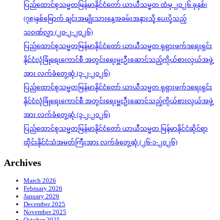
ပြည်ထောင်စုသမ္မတမြန်မာနိုင်ငံတော် ယာယီသမ္မတ ထံမှ ၂၀၂၆ ခုနှစ်၊
(၇၈)နှစ်မြောက် ချင်းအမျိုးသားနေ့အခမ်းအနားသို့ ပေးပို့သည့်
သဝဏ်လွှာ (၂၀-၂-၂၀၂၆)
ပြည်ထောင်စုသမ္မတမြန်မာနိုင်ငံတော် ယာယီသမ္မတ ရုရှားဖက်ဒရေးရှင်း
နိုင်ငံလုံခြုံရေးကောင်စီ အတွင်းရေးမှူးဦးဆောင်သည့်ကိုယ်စားလှယ်အဖွဲ့
အား လက်ခံတွေ့ဆုံ (၃-၂-၂၀၂၆)
ပြည်ထောင်စုသမ္မတမြန်မာနိုင်ငံတော် ယာယီသမ္မတ ရုရှားဖက်ဒရေးရှင်း
နိုင်ငံလုံခြုံရေးကောင်စီ အတွင်းရေးမှူးဦးဆောင်သည့်ကိုယ်စားလှယ်အဖွဲ့
အား လက်ခံတွေ့ဆုံ (၃-၂-၂၀၂၆)
ပြည်ထောင်စုသမ္မတမြန်မာနိုင်ငံတော် ယာယီသမ္မတ မြန်မာနိုင်ငံဆိုင်ရာ
ထိုင်းနိုင်ငံသံအမတ်ကြီးအား လက်ခံတွေ့ဆုံ (၂၆-၁-၂၀၂၆)
Archives
March 2026
February 2026
January 2026
December 2025
November 2025
October 2025