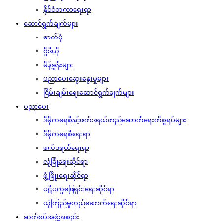
နိုင်ငံတကာရေးရာ
ဆောင်ရွက်ချက်များ
ဓာတ်ပုံ
ဗွီဒီယို
မိန့်ခွန်းများ
ပညာပေးဆွေးနွေးမှုများ
ငြိမ်းချမ်းရေးဆောင်ရွက်ချက်များ
ပညာပေး
ဒီမိုကရေစီနှင့်ဖက်ဒရယ်တည်ဆောက်‌ရေးကိစ္စရပ်များ
ဒီမိုကရေစီရေးရာ
ဖက်ဒရယ်ရေးရာ
လုံခြုံရေးဆိုင်ရာ
ဖွံ့ဖြိုးရေးဆိုင်ရာ
ပဋိပက္ခဖြေရှင်းရေးဆိုင်ရာ
ယုံကြည်မှုတည်ဆောက်ရေးဆိုင်ရာ
ဆက်စပ်အဖွဲ့အစည်း