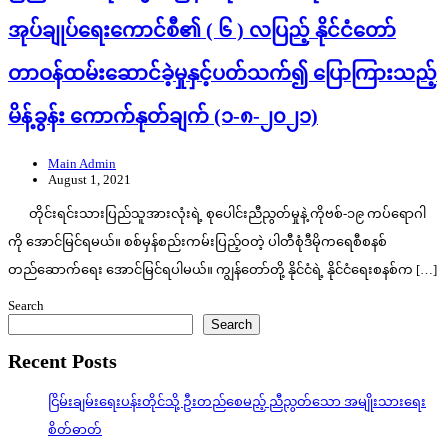
အုပ်ချုပ်ရေးကောင်စီ၏ ( ၆ ) လပြည့် နိုင်ငံတော်
တာဝန်ထမ်းဆောင်ခဲ့မှုနှင့်ပတ်သက်၍ ပြောကြားသည့်
မိန့်ခွန်း ကောက်နုတ်ချက် (၁-၈-၂၀၂၁)
Main Admin
August 1, 2021
တိုင်းရင်းသားပြည်သူအားလုံးရဲ့ စုပေါင်းညီညွတ်မှုနဲ့ ကိုဗစ်-၁၉ ကပ်ရောဂါ
ကို အောင်မြင်ရမယ်။ စစ်မှန်စည်းကမ်းပြည့်ဝတဲ့ ပါတီစုံဒီမိုကရေစီစနစ်
တည်ဆောက်ရေး အောင်မြင်ရပါမယ်။ ကျွန်တော်တို့ နိုင်ငံရဲ့ နိုင်ငံရေးစနစ်က […]
Search
Search
Recent Posts
ငြိမ်းချမ်းရေးပန်းတိုင်သို့ ဦးတည်စေမည့် ညီညွတ်သော အမျိုးသားရေး
စိတ်ဓာတ်