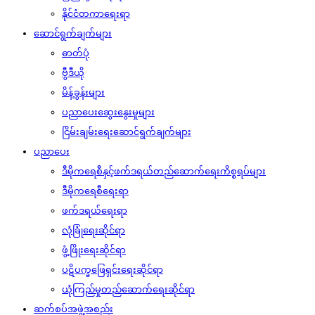
နိုင်ငံတကာရေးရာ
ဆောင်ရွက်ချက်များ
ဓာတ်ပုံ
ဗွီဒီယို
မိန့်ခွန်းများ
ပညာပေးဆွေးနွေးမှုများ
ငြိမ်းချမ်းရေးဆောင်ရွက်ချက်များ
ပညာပေး
ဒီမိုကရေစီနှင့်ဖက်ဒရယ်တည်ဆောက်‌ရေးကိစ္စရပ်များ
ဒီမိုကရေစီရေးရာ
ဖက်ဒရယ်ရေးရာ
လုံခြုံရေးဆိုင်ရာ
ဖွံ့ဖြိုးရေးဆိုင်ရာ
ပဋိပက္ခဖြေရှင်းရေးဆိုင်ရာ
ယုံကြည်မှုတည်ဆောက်ရေးဆိုင်ရာ
ဆက်စပ်အဖွဲ့အစည်း