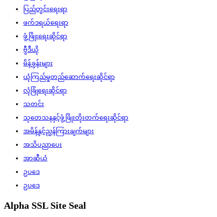
ပြည်တွင်းရေးရာ
ဖက်ဒရယ်ရေးရာ
ဖွံ့ဖြိုးရေးဆိုင်ရာ
ဗွီဒီယို
မိန့်ခွန်းများ
ယုံကြည်မှုတည်ဆောက်ရေးဆိုင်ရာ
လုံခြုံရေးဆိုင်ရာ
သတင်း
သုတေသနနှင့်ဖွံ့ဖြိုးတိုးတက်ရေးဆိုင်ရာ
အမိန့်နှင့်ညွှန်ကြားချက်များ
အသိပညာပေး
အာဆီယံ
ဥပဒေ
ဥပဒေ
Alpha SSL Site Seal