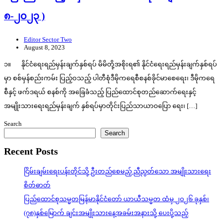
၈-၂၀၂၃ )
Editor Sector Two
August 8, 2023
၁။ နိုင်ငံရေးရည်မှန်းချက်နှစ်ရပ် မိမိတို့အစိုးရ၏ နိုင်ငံရေးရည်မှန်းချက်နှစ်ရပ်
မှာ စစ်မှန်စည်းကမ်း ပြည့်ဝသည့် ပါတီစုံဒီမိုကရေစီစနစ်ခိုင်မာစေရေး၊ ဒီမိုကရေ
စီနှင့် ဖက်ဒရယ် စနစ်ကို အခြေခံသည့် ပြည်ထောင်စုတည်ဆောက်ရေးနှင့်
အမျိုးသားရေးရည်မှန်းချက် နှစ်ရပ်မှာတိုင်းပြည်သာယာဝပြော ရေး၊ […]
Search
Search
Recent Posts
ငြိမ်းချမ်းရေးပန်းတိုင်သို့ ဦးတည်စေမည့် ညီညွတ်သော အမျိုးသားရေး
စိတ်ဓာတ်
ပြည်ထောင်စုသမ္မတမြန်မာနိုင်ငံတော် ယာယီသမ္မတ ထံမှ ၂၀၂၆ ခုနှစ်၊
(၇၈)နှစ်မြောက် ချင်းအမျိုးသားနေ့အခမ်းအနားသို့ ပေးပို့သည့်