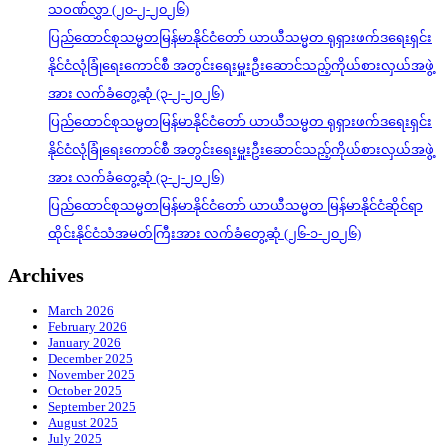
သဝဏ်လွှာ (၂၀-၂-၂၀၂၆)
ပြည်ထောင်စုသမ္မတမြန်မာနိုင်ငံတော် ယာယီသမ္မတ ရုရှားဖက်ဒရေးရှင်း
နိုင်ငံလုံခြုံရေးကောင်စီ အတွင်းရေးမှူးဦးဆောင်သည့်ကိုယ်စားလှယ်အဖွဲ့
အား လက်ခံတွေ့ဆုံ (၃-၂-၂၀၂၆)
ပြည်ထောင်စုသမ္မတမြန်မာနိုင်ငံတော် ယာယီသမ္မတ ရုရှားဖက်ဒရေးရှင်း
နိုင်ငံလုံခြုံရေးကောင်စီ အတွင်းရေးမှူးဦးဆောင်သည့်ကိုယ်စားလှယ်အဖွဲ့
အား လက်ခံတွေ့ဆုံ (၃-၂-၂၀၂၆)
ပြည်ထောင်စုသမ္မတမြန်မာနိုင်ငံတော် ယာယီသမ္မတ မြန်မာနိုင်ငံဆိုင်ရာ
ထိုင်းနိုင်ငံသံအမတ်ကြီးအား လက်ခံတွေ့ဆုံ (၂၆-၁-၂၀၂၆)
Archives
March 2026
February 2026
January 2026
December 2025
November 2025
October 2025
September 2025
August 2025
July 2025