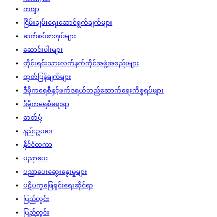
ကဗျာ
ငြိမ်းချမ်းရေးဆောင်ရွက်ချက်များ
ဆက်စပ်စာအုပ်များ
ဆောင်းပါးများ
တိုင်းရင်းသားလက်နက်ကိုင်အဖွဲ့အစည်းများ
ထုတ်ပြန်ချက်များ
ဒီမိုကရေစီနှင့်ဖက်ဒရယ်တည်ဆောက်‌ရေးကိစ္စရပ်များ
ဒီမိုကရေစီရေးရာ
ဓာတ်ပုံ
နည်းဥပဒေ
နိုင်ငံတကာ
ပညာပေး
ပညာပေးဆွေးနွေးမှုများ
ပဋိပက္ခဖြေရှင်းရေးဆိုင်ရာ
ပြည်တွင်း
ပြည်တွင်း