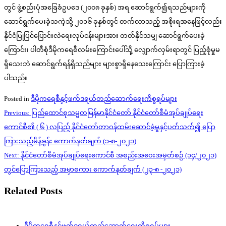
တွင် ဖွဲ့စည်းပုံအခြေခံဥပဒေ (၂၀၀၈ ခုနှစ်) အရ ဆောင်ရွက်၍ရသည်များကို
ဆောင်ရွက်ပေးခဲ့သကဲ့သို့ ၂၀၁၆ ခုနှစ်တွင် တက်လာသည့် အစိုးရအနေဖြင့်လည်း
နိုင်ငံပြုပြင်ပြောင်းလဲရေးလုပ်ငန်းများအား တတ်နိုင်သမျှ ဆောင်ရွက်ပေးခဲ့
ကြောင်း၊ ပါတီစုံဒီမိုကရေစီလမ်းကြောင်းပေါ်သို့ လျှောက်လှမ်းရာတွင် ပြည့်စုံမှုမ
ရှိသေးဘဲ ဆောင်ရွက်ရန်ရှိသည်များ များစွာရှိနေသေးကြောင်း ပြောကြားခဲ့
ပါသည်။
Posted in
ဒီမိုကရေစီနှင့်ဖက်ဒရယ်တည်ဆောက်‌ရေးကိစ္စရပ်များ
Post
Previous:
ပြည်ထောင်စုသမ္မတမြန်မာနိုင်ငံတော် နိုင်ငံတော်စီမံအုပ်ချုပ်ရေး
navigation
ကောင်စီ၏ ( ၆ ) လပြည့် နိုင်ငံတော်တာဝန်ထမ်းဆောင်ခဲ့မှုနှင့်ပတ်သက်၍ ပြော
ကြားသည့်မိန့်ခွန်း ကောက်နုတ်ချက် (၁-၈-၂၀၂၁)
Next:
နိုင်ငံတော်စီမံအုပ်ချုပ်ရေးကောင်စီ အစည်းအဝေးအမှတ်စဉ် (၁၄/၂၀၂၁)
တွင်ပြောကြားသည့် အမှာစကား ကောက်နုတ်ချက် (၂၃-၈ -၂၀၂၁)
Related Posts
ဒီမိုကရေစီနှင့်ဖက်ဒရယ်တည်ဆောက်‌ရေးကိစ္စရပ်များ