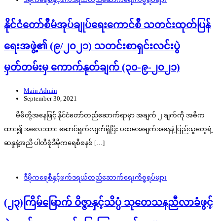
နိုင်ငံတော်စီမံအုပ်ချုပ်ရေးကောင်စီ သတင်းထုတ်ပြန်
ရေးအဖွဲ့၏ (၉/၂၀၂၁) သတင်းစာရှင်းလင်းပွဲ
မှတ်တမ်းမှ ကောက်နုတ်ချက် (၃၀-၉-၂၀၂၁)
Main Admin
September 30, 2021
မိမိတို့အနေဖြင့် နိုင်ငံတော်တည်ဆောက်ရာမှာ အချက် ၂ ချက်ကို အဓိက
ထား၍ အလေးထား ဆောင်ရွက်လျက်ရှိပြီး ပထမအချက်အနေနဲ့ ပြည်သူတွေရဲ့
ဆန္ဒနဲ့အညီ ပါတီစုံဒီမိုကရေစီစနစ် […]
ဒီမိုကရေစီနှင့်ဖက်ဒရယ်တည်ဆောက်‌ရေးကိစ္စရပ်များ
(၂၃)ကြိမ်မြောက် ဝိဇ္ဇာနှင့်သိပ္ပံ သုတေသနညီလာခံဖွင့်