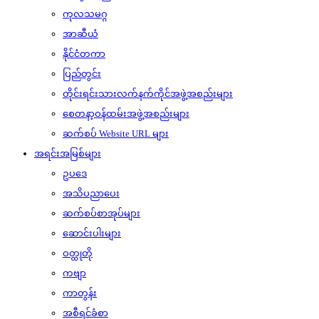
ကုလသမဂ္ဂ
အာဆီယံ
နိုင်ငံတကာ
ပြည်တွင်း
တိုင်းရင်းသားလက်နက်ကိုင်အဖွဲ့အစည်းများ
စေတနာ့ဝန်ထမ်းအဖွဲ့အစည်းများ
ဆက်စပ် Website URL များ
အရင်းအမြစ်များ
ဥပဒေ
အသိပညာပေး
ဆက်စပ်စာအုပ်များ
ဆောင်းပါးများ
ဝတ္ထုတို
ကဗျာ
ကာတွန်း
အစီရင်ခံစာ