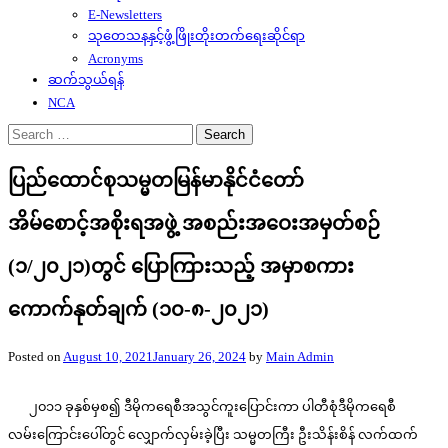
E-Newsletters
သုတေသနနှင့်ဖွံ့ဖြိုးတိုးတက်ရေးဆိုင်ရာ
Acronyms
ဆက်သွယ်ရန်
NCA
Search
for:
ပြည်ထောင်စုသမ္မတမြန်မာနိုင်ငံတော်
အိမ်စောင့်အစိုးရအဖွဲ့ အစည်းအဝေးအမှတ်စဉ်
(၁/၂၀၂၁)တွင် ပြောကြားသည့် အမှာစကား
ကောက်နုတ်ချက် (၁၀-၈-၂၀၂၁)
Posted on
August 10, 2021
January 26, 2024
by
Main Admin
၂၀၁၁ ခုနှစ်မှစ၍ ဒီမိုကရေစီအသွင်ကူးပြောင်းကာ ပါတီစုံဒီမိုကရေစီ
လမ်းကြောင်းပေါ်တွင် လျှောက်လှမ်းခဲ့ပြီး သမ္မတကြီး ဦးသိန်းစိန် လက်ထက်