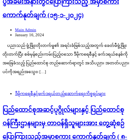
ပွဲအခမ်းအနားတွင်ပြောကြားသည့် အမှာစကား
ကောက်နုတ်ချက် (၁၅-၁-၂၀၂၄)
Main Admin
January 16, 2024
ပညာသည် ဖွံ့ဖြိုးတိုးတက်မှု၏ အရင်းခံဖြစ်သည့်အတွက် ခေတ်မီဖွံ့ဖြိုး
တိုးတက်ပြီး စစ်မှန်စည်းကမ်းပြည့်ဝသော ဒီမိုကရေစီနှင့် ဖက်ဒရယ်စနစ်ကို
အခြေခံသည့် ပြည်ထောင်စု တည်ဆောက်ရာတွင် အသိပညာ၊ အတတ်ပညာ၊
ပင်ကိုအရည်အသွေး၊ […]
ဒီမိုကရေစီနှင့်ဖက်ဒရယ်တည်ဆောက်‌ရေးကိစ္စရပ်များ
ပြည်ထောင်စုအဆင့်ပုဂ္ဂိုလ်များနှင့် ပြည်ထောင်စု
ဝန်ကြီးဌာနများမှ တာဝန်ရှိသူများအား တွေ့ဆုံစဉ်
ပြောကြားသည့်အမှာစကား ကောက်နုတ်ချက် ( ၈-