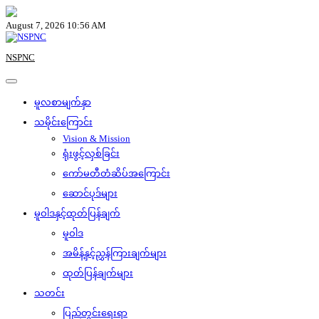
Skip
to
August 7, 2026 10:56 AM
content
NSPNC
မူလစာမျက်နှာ
သမိုင်းကြောင်း
Vision & Mission
ရုံးဖွင့်လှစ်ခြင်း
ကော်မတီတံဆိပ်အကြောင်း
ဆောင်ပုဒ်များ
မူဝါဒနှင့်ထုတ်ပြန်ချက်
မူဝါဒ
အမိန့်နှင့်ညွှန်ကြားချက်များ
ထုတ်ပြန်ချက်များ
သတင်း
ပြည်တွင်းရေးရာ