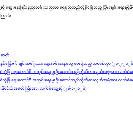
ံ ဆွေးနွေးခြင်းနည်းလမ်းသည်သာ ရေရှည်တည်တံ့ခိုင်မြဲသည့် ငြိမ်းချမ်းရေးရရှိနိုင်ပြ
ကြောင်း
တ်ဓာတ်
)နှစ်မြောက် ချင်းအမျိုးသားနေ့အခမ်းအနားသို့ ပေးပို့သည့် သဝဏ်လွှာ (၂၀-၂-၂၀၂၆
င်ငံလုံခြုံရေးကောင်စီ အတွင်းရေးမှူးဦးဆောင်သည့်ကိုယ်စားလှယ်အဖွဲ့အား လက်ခံတ
င်ငံလုံခြုံရေးကောင်စီ အတွင်းရေးမှူးဦးဆောင်သည့်ကိုယ်စားလှယ်အဖွဲ့အား လက်ခံတ
ုင်းနိုင်ငံသံအမတ်ကြီးအား လက်ခံတွေ့ဆုံ (၂၆-၁-၂၀၂၆)