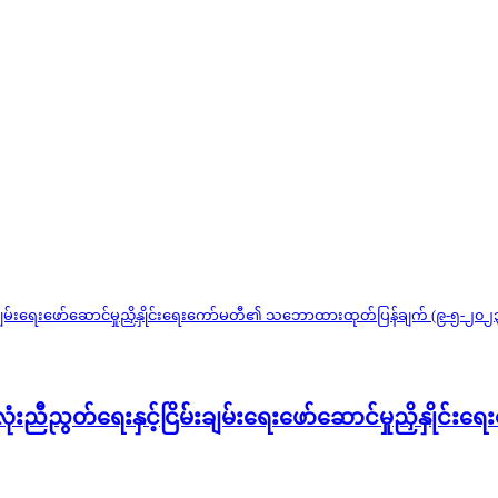
လုံးညီညွတ်ရေးနှင့်ငြိမ်းချမ်းရေးဖော်ဆောင်မှုညှိနှ