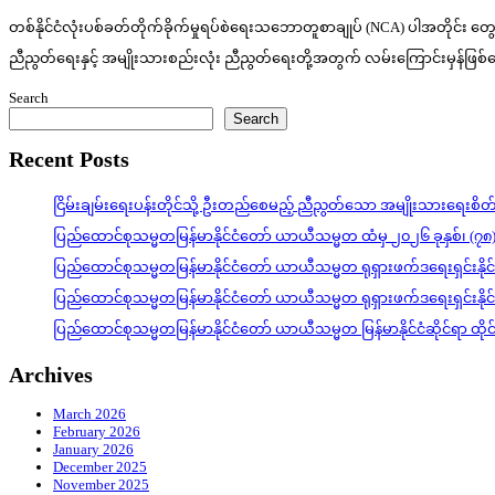
တစ်နိုင်ငံလုံးပစ်ခတ်တိုက်ခိုက်မှုရပ်စဲရေးသဘောတူစာချုပ် (NCA) ပါအတိုင်း တွေ့ဆု
ညီညွတ်ရေးနှင့် အမျိုးသားစည်းလုံး ညီညွတ်ရေးတို့အတွက် လမ်းကြောင်းမှန်ဖြစ်
Search
Search
Recent Posts
ငြိမ်းချမ်းရေးပန်းတိုင်သို့ ဦးတည်စေမည့် ညီညွတ်သော အမျိုးသားရေးစိ
ပြည်ထောင်စုသမ္မတမြန်မာနိုင်ငံတော် ယာယီသမ္မတ ထံမှ ၂၀၂၆ ခုနှစ်၊ (၇၈
ပြည်ထောင်စုသမ္မတမြန်မာနိုင်ငံတော် ယာယီသမ္မတ ရုရှားဖက်ဒရေးရှင်းနို
ပြည်ထောင်စုသမ္မတမြန်မာနိုင်ငံတော် ယာယီသမ္မတ ရုရှားဖက်ဒရေးရှင်းနို
ပြည်ထောင်စုသမ္မတမြန်မာနိုင်ငံတော် ယာယီသမ္မတ မြန်မာနိုင်ငံဆိုင်ရာ ထိ
Archives
March 2026
February 2026
January 2026
December 2025
November 2025