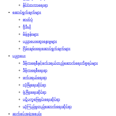
နိုင်ငံတကာရေးရာ
ဆောင်ရွက်ချက်များ
ဓာတ်ပုံ
ဗွီဒီယို
မိန့်ခွန်းများ
ပညာပေးဆွေးနွေးမှုများ
ငြိမ်းချမ်းရေးဆောင်ရွက်ချက်များ
ပညာပေး
ဒီမိုကရေစီနှင့်ဖက်ဒရယ်တည်ဆောက်‌ရေးကိစ္စရပ်များ
ဒီမိုကရေစီရေးရာ
ဖက်ဒရယ်ရေးရာ
လုံခြုံရေးဆိုင်ရာ
ဖွံ့ဖြိုးရေးဆိုင်ရာ
ပဋိပက္ခဖြေရှင်းရေးဆိုင်ရာ
ယုံကြည်မှုတည်ဆောက်ရေးဆိုင်ရာ
ဆက်စပ်အဖွဲ့အစည်း