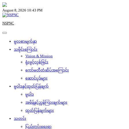
Skip
to
August 8, 2026 10:43 PM
content
NSPNC
မူလစာမျက်နှာ
သမိုင်းကြောင်း
Vision & Mission
ရုံးဖွင့်လှစ်ခြင်း
ကော်မတီတံဆိပ်အကြောင်း
ဆောင်ပုဒ်များ
မူဝါဒနှင့်ထုတ်ပြန်ချက်
မူဝါဒ
အမိန့်နှင့်ညွှန်ကြားချက်များ
ထုတ်ပြန်ချက်များ
သတင်း
ပြည်တွင်းရေးရာ