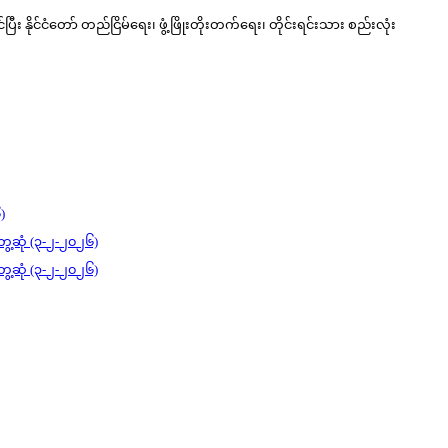
ီး နိုင်ငံတော် တည်ငြိမ်ရေး၊ ဖွံ့ဖြိုးတိုးတက်ရေး၊ တိုင်းရင်းသား စည်းလုံး
)
ွေ့ဆုံ (၃-၂-၂၀၂၆)
ွေ့ဆုံ (၃-၂-၂၀၂၆)