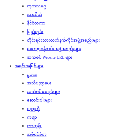
ကုလသမဂ္ဂ
အာဆီယံ
နိုင်ငံတကာ
ပြည်တွင်း
တိုင်းရင်းသားလက်နက်ကိုင်အဖွဲ့အစည်းများ
စေတနာ့ဝန်ထမ်းအဖွဲ့အစည်းများ
ဆက်စပ် Website URL များ
အရင်းအမြစ်များ
ဥပဒေ
အသိပညာပေး
ဆက်စပ်စာအုပ်များ
ဆောင်းပါးများ
ဝတ္ထုတို
ကဗျာ
ကာတွန်း
အစီရင်ခံစာ