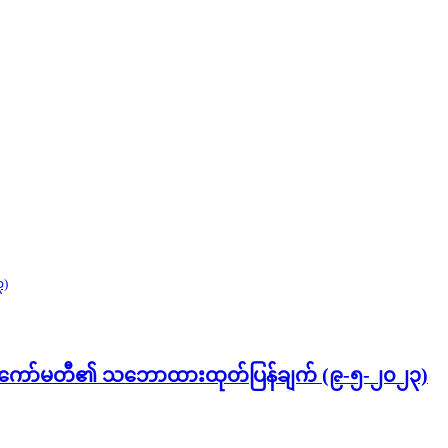
ိုင်းရေးကော်မတီ၏ သဘောထားထုတ်ပြန်ချက် (၉-၅-၂၀၂၃)