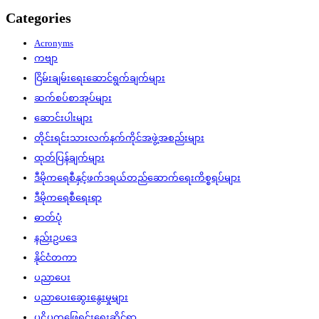
Categories
Acronyms
ကဗျာ
ငြိမ်းချမ်းရေးဆောင်ရွက်ချက်များ
ဆက်စပ်စာအုပ်များ
ဆောင်းပါးများ
တိုင်းရင်းသားလက်နက်ကိုင်အဖွဲ့အစည်းများ
ထုတ်ပြန်ချက်များ
ဒီမိုကရေစီနှင့်ဖက်ဒရယ်တည်ဆောက်‌ရေးကိစ္စရပ်များ
ဒီမိုကရေစီရေးရာ
ဓာတ်ပုံ
နည်းဥပဒေ
နိုင်ငံတကာ
ပညာပေး
ပညာပေးဆွေးနွေးမှုများ
ပဋိပက္ခဖြေရှင်းရေးဆိုင်ရာ