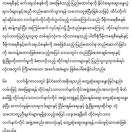
ကရေစီနှင့် ဖက်ဒရယ်စနစ်ကို အခြေခံသည့် ပြည်ထောင်စုကို နိုင်ငံရေးဆွေးနွေးပွဲ
ရလဒ်များနှင့်အညီ တည်ဆောက်သွားရန် သဘောတူခဲ့ပြီးဖြစ်သဖြင့် ထိပ်တိုက်
ရင်ဆိုင်သော လက်နက်ကိုင်တိုက်ပွဲဝင်မည့် လမ်းကြောင်းသည် ဒီမိုကရေစီစနစ်
နှင့် ဆန့်ကျင်ပြီး အကြမ်းဖက် လုပ်ရပ်သို့ ဦးတည်နေသောကြောင့် တိုင်းရင်းသား
လုပ်သားပြည်သူလူထု တစ်ရပ်လုံးက လိုလားနေသည့် ပါတီစုံဒီမိုကရေစီစနစ်နှင့်
ဒီမိုကရေစီနှင့်ဖက်ဒရယ်စနစ်ကို အခြေခံသည့် ပြည်ထောင်စု တည်ဆောက်ခြင်း
ကို အဟန့်အတားဖြစ်စေသည့်အပြင် ဒေသတွင်း တည်ငြိမ်အေးချမ်းရေးနှင့်
ဖွံ့ဖြိုးတိုးတက်မှုကို ခံစားလိုသည့် တိုင်းရင်းသားများနှင့် ပြည်သူလူထုတစ်ရပ်
လုံးအတွက် ကြီးမားသော အခက်အခဲများ ဖြစ်ပေါ်စေနိုင်ပါသည်။
၆။ လက်ရှိကာလတွင် နိုင်ငံတော်အစိုးရသည် တွေ့ဆုံဆွေးနွေးခြင်းနည်း
လမ်းဖြင့် အဖြေရှာရန် တိုင်းရင်းသားလက်နက်ကိုင်အဖွဲ့အစည်းအားလုံးကို ဖိတ်
ခေါ်၍ တိုင်းရင်းသားလက်နက်ကိုင် အဖွဲ့(၁၀)ဖွဲ့နှင့် ငြိမ်းချမ်းရေး တွေ့ဆုံဆွေးနွေး
ခဲ့ပြီး ကောင်းမွန်သောရလဒ်များနှင့် ငြိမ်းချမ်းရေးနှင့် ဖွံ့ဖြိုးရေးဆိုင်ရာ ဘုံ
သဘောတူညီချက်များရရှိခဲ့သည့်အပြင် ယခုအချိန်ထိ တိုင်းရင်းသား
လက်နက်ကိုင် အဖွဲ့အစည်းအားလုံးနှင့် တွေ့ဆုံဆွေးနွေးရန် လမ်းဖွင့်ထားဆဲဖြစ်
ပါသည်။