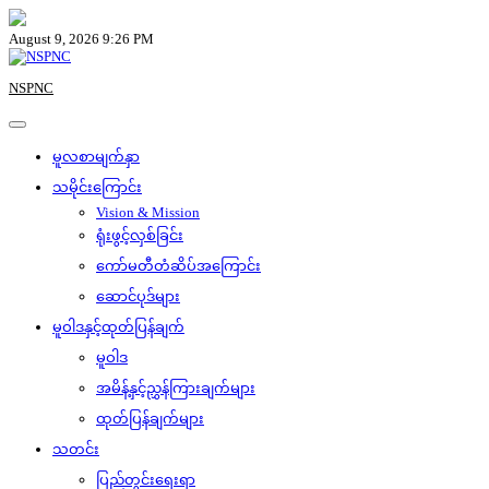
Skip
to
August 9, 2026 9:26 PM
content
NSPNC
မူလစာမျက်နှာ
သမိုင်းကြောင်း
Vision & Mission
ရုံးဖွင့်လှစ်ခြင်း
ကော်မတီတံဆိပ်အကြောင်း
ဆောင်ပုဒ်များ
မူဝါဒနှင့်ထုတ်ပြန်ချက်
မူဝါဒ
အမိန့်နှင့်ညွှန်ကြားချက်များ
ထုတ်ပြန်ချက်များ
သတင်း
ပြည်တွင်းရေးရာ