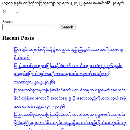
(၁၃၈၃ ခုနှစ်၊ တပို့တွဲလပြည့်ကျော် ၁၃ ရက်) (၂၀၂၂ ခုနှစ်၊ ဖေဖော်ဝါရီ ၂၈ ရက်)
၁။ […]
Search
Search
Recent Posts
ငြိမ်းချမ်းရေးပန်းတိုင်သို့ ဦးတည်စေမည့် ညီညွတ်သော အမျိုးသားရေး
စိတ်ဓာတ်
ပြည်ထောင်စုသမ္မတမြန်မာနိုင်ငံတော် ယာယီသမ္မတ ထံမှ ၂၀၂၆ ခုနှစ်၊
(၇၈)နှစ်မြောက် ချင်းအမျိုးသားနေ့အခမ်းအနားသို့ ပေးပို့သည့်
သဝဏ်လွှာ (၂၀-၂-၂၀၂၆)
ပြည်ထောင်စုသမ္မတမြန်မာနိုင်ငံတော် ယာယီသမ္မတ ရုရှားဖက်ဒရေးရှင်း
နိုင်ငံလုံခြုံရေးကောင်စီ အတွင်းရေးမှူးဦးဆောင်သည့်ကိုယ်စားလှယ်အဖွဲ့
အား လက်ခံတွေ့ဆုံ (၃-၂-၂၀၂၆)
ပြည်ထောင်စုသမ္မတမြန်မာနိုင်ငံတော် ယာယီသမ္မတ ရုရှားဖက်ဒရေးရှင်း
နိုင်ငံလုံခြုံရေးကောင်စီ အတွင်းရေးမှူးဦးဆောင်သည့်ကိုယ်စားလှယ်အဖွဲ့