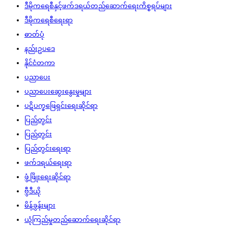
ဒီမိုကရေစီနှင့်ဖက်ဒရယ်တည်ဆောက်‌ရေးကိစ္စရပ်များ
ဒီမိုကရေစီရေးရာ
ဓာတ်ပုံ
နည်းဥပဒေ
နိုင်ငံတကာ
ပညာပေး
ပညာပေးဆွေးနွေးမှုများ
ပဋိပက္ခဖြေရှင်းရေးဆိုင်ရာ
ပြည်တွင်း
ပြည်တွင်း
ပြည်တွင်းရေးရာ
ဖက်ဒရယ်ရေးရာ
ဖွံ့ဖြိုးရေးဆိုင်ရာ
ဗွီဒီယို
မိန့်ခွန်းများ
ယုံကြည်မှုတည်ဆောက်ရေးဆိုင်ရာ