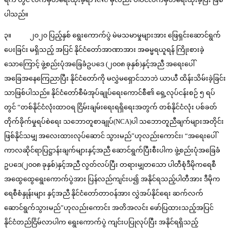
ပါသည်။
၃။ ၂၀၂၀ ပြည့်နှစ် ရွေးကောက်ပွဲ မဲမသမာမှုများအား ဖြေရှင်း‌ဆောင်ရွက်
ပေးခြင်း မရှိသည့် အပြင် နိုင်ငံတော်အာဏာအား အဓမ္မရယူရန် ကြိုးစားခဲ့
သောကြောင့် ဖွဲ့စည်းပုံအခြေခံဥပဒေ (၂၀၀၈ ခုနှစ်)နှင့်အညီ အရေးပေါ်
အခြေအနေကြေညာပြီး နိုင်ငံတော်ကို မလွှဲမရှောင်သာဘဲ ယာယီ ထိန်းသိမ်းခဲ့ခြင်း
သာဖြစ်ပါသည်။ နိုင်ငံတော်စီမံအုပ်ချုပ်ရေးကောင်စီ၏ ရှေ့လုပ်ငန်းစဉ် ၅ ရပ်
တွင် “တစ်နိုင်ငံလုံးထာဝရ ငြိမ်းချမ်းရေးရရှိရေးအတွက် တစ်နိုင်ငံလုံး ပစ်ခတ်
တိုက်ခိုက်မှုရပ်စဲရေး သဘောတူစာချုပ်(NCA)ပါ သဘောတူညီချက်များအတိုင်း
ဖြစ်နိုင်သမျှ အလေးထားလုပ်ဆောင် သွားမည်”ဟုလည်းကောင်း၊ “အရေးပေါ်
ကာလဆိုင်ရာပြဋ္ဌာန်းချက်များနှင့်အညီ ဆောင်ရွက်ပြီးစီးပါက ဖွဲ့စည်းပုံအခြေခံ
ဥပဒေ(၂၀၀၈ ခုနှစ်)နှင့်အညီ လွတ်လပ်ပြီး တရားမျှတသော ပါတီစုံဒီမိုကရေစီ
အထွေထွေရွေးကောက်ပွဲအား ပြန်လည်ကျင်းပ၍ အနိုင်ရသည့်ပါတီအား ဒီမိုက
ရေစီစံနှုန်းများ နှင့်အညီ နိုင်ငံတော်တာဝန်အား လွှဲအပ်နိုင်ရေး ဆက်လက်
ဆောင်ရွက်သွားမည်”ဟုလည်းကောင်း အတိအလင်း ဖော်ပြထားသည့်အပြင်
နိုင်ငံတည်ငြိမ်လာပါက ရွေးကောက်ပွဲ ကျင်းပပြုလုပ်ပြီး အနိုင်ရရှိသည့်