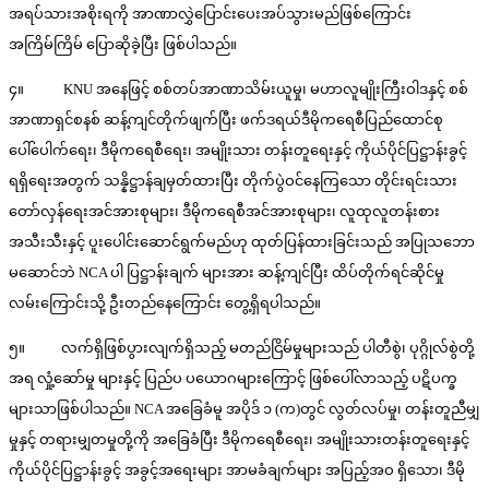
အရပ်သားအစိုးရကို အာဏာလွှဲပြောင်းပေးအပ်သွားမည်ဖြစ်ကြောင်း
အကြိမ်ကြိမ် ပြောဆိုခဲ့ပြီး ဖြစ်ပါသည်။
၄။ KNU အနေဖြင့် စစ်တပ်အာဏာသိမ်းယူမှု၊ မဟာလူမျိုးကြီးဝါဒနှင့် စစ်
အာဏာရှင်စနစ် ဆန့်ကျင်တိုက်ဖျက်ပြီး ဖက်ဒရယ်ဒီမိုကရေစီပြည်ထောင်စု
ပေါ်ပေါက်ရေး၊ ဒီမိုကရေစီရေး၊ အမျိုးသား တန်းတူရေးနှင့် ကိုယ်ပိုင်ပြဋ္ဌာန်းခွင့်
ရရှိရေးအတွက် သန္နိဋ္ဌာန်ချမှတ်ထားပြီး တိုက်ပွဲဝင်နေကြသော တိုင်းရင်းသား
တော်လှန်ရေးအင်အားစုများ၊ ဒီမိုကရေစီအင်အားစုများ၊ လူထုလူတန်းစား
အသီးသီးနှင့် ပူးပေါင်းဆောင်ရွက်မည်ဟု ထုတ်ပြန်ထားခြင်းသည် အပြုသဘော
မဆောင်ဘဲ NCA ပါ ပြဋ္ဌာန်းချက် များအား ဆန့်ကျင်ပြီး ထိပ်တိုက်ရင်ဆိုင်မှု
လမ်းကြောင်းသို့ ဦးတည်နေကြောင်း တွေ့ရှိရပါသည်။
၅။ လက်ရှိဖြစ်ပွားလျက်ရှိသည့် မတည်ငြိမ်မှုများသည် ပါတီစွဲ၊ ပုဂ္ဂိုလ်စွဲတို့
အရ လှုံ့ဆော်မှု များနှင့် ပြည်ပ ပယောဂများကြောင့် ဖြစ်ပေါ်လာသည့် ပဋိပက္ခ
များသာဖြစ်ပါသည်။ NCA အခြေခံမူ အပိုဒ် ၁ (က)တွင် လွတ်လပ်မှု၊ တန်းတူညီမျှ
မှုနှင့် တရားမျှတမှုတို့ကို အခြေခံပြီး ဒီမိုကရေစီရေး၊ အမျိုးသားတန်းတူရေးနှင့်
ကိုယ်ပိုင်ပြဋ္ဌာန်းခွင့် အခွင့်အရေးများ အာမခံချက်များ အပြည့်အဝ ရှိသော၊ ဒီမို