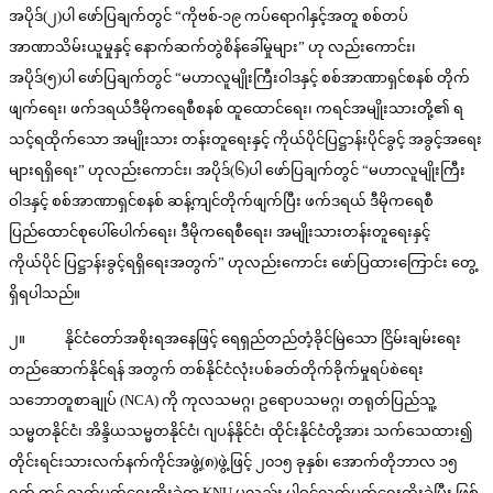
အပိုဒ်(၂)ပါ ဖော်ပြချက်တွင် “ကိုဗစ်-၁၉ ကပ်ရောဂါနှင့်အတူ စစ်တပ်
အာဏာသိမ်းယူမှုနှင့် နောက်ဆက်တွဲစိန်ခေါ်မှုများ” ဟု လည်းကောင်း၊
အပိုဒ်(၅)ပါ ဖော်ပြချက်တွင် “မဟာလူမျိုးကြီးဝါဒနှင့် စစ်အာဏာရှင်စနစ် တိုက်
ဖျက်ရေး၊ ဖက်ဒရယ်ဒီမိုကရေစီစနစ် ထူထောင်ရေး၊ ကရင်အမျိုးသားတို့၏ ရ
သင့်ရထိုက်သော အမျိုးသား တန်းတူရေးနှင့် ကိုယ်ပိုင်ပြဋ္ဌာန်းပိုင်ခွင့် အခွင့်အရေး
များရရှိရေး” ဟုလည်းကောင်း၊ အပိုဒ်(၆)ပါ ဖော်ပြချက်တွင် “မဟာလူမျိုးကြီး
ဝါဒနှင့် စစ်အာဏာရှင်စနစ် ဆန့်ကျင်တိုက်ဖျက်ပြီး ဖက်ဒရယ် ဒီမိုကရေစီ
ပြည်ထောင်စုပေါ်ပေါက်ရေး၊ ဒီမိုကရေစီရေး၊ အမျိုးသားတန်းတူရေးနှင့်
ကိုယ်ပိုင် ပြဋ္ဌာန်းခွင့်ရရှိရေးအတွက်” ဟုလည်းကောင်း ဖော်ပြထားကြောင်း တွေ့
ရှိရပါသည်။
၂။ နိုင်ငံတော်အစိုးရအနေဖြင့် ရေရှည်တည်တံ့ခိုင်မြဲသော ငြိမ်းချမ်းရေး
တည်ဆောက်နိုင်ရန် အတွက် တစ်နိုင်ငံလုံးပစ်ခတ်တိုက်ခိုက်မှုရပ်စဲရေး
သဘောတူစာချုပ် (NCA) ကို ကုလသမဂ္ဂ၊ ဥရောပသမဂ္ဂ၊ တရုတ်ပြည်သူ့
သမ္မတနိုင်ငံ၊ အိန္ဒိယသမ္မတနိုင်ငံ၊ ဂျပန်နိုင်ငံ၊ ထိုင်းနိုင်ငံတို့အား သက်သေထား၍
တိုင်းရင်းသားလက်နက်ကိုင်အဖွဲ့(၈)ဖွဲ့ဖြင့် ၂၀၁၅ ခုနှစ်၊ အောက်တိုဘာလ ၁၅
ရက် တွင် လက်မှတ်ရေးထိုးခဲ့ရာ KNU မှလည်း ပါဝင်လက်မှတ်ရေးထိုးခဲ့ပြီး ဖြစ်