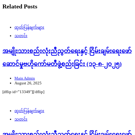
Related Posts
ထုတ်ပြန်ချက်များ
သတင်း
အမျိုးသားစည်းလုံးညီညွတ်ရေးနှင့် ငြိမ်းချမ်းရေးဖော်
ဆောင်မှုဗဟိုကော်မတီဖွဲ့စည်းခြင်း (၁၃-၈-၂၀၂၅)
Main Admin
August 26, 2025
[dflip id=”13349″][/dflip]
ထုတ်ပြန်ချက်များ
သတင်း
အမျိုးသားစည်းလုံးညီညွတ်ရေးနှင့် ငြိမ်းချမ်းရေးဖော်