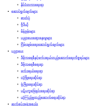
နိုင်ငံတကာရေးရာ
ဆောင်ရွက်ချက်များ
ဓာတ်ပုံ
ဗွီဒီယို
မိန့်ခွန်းများ
ပညာပေးဆွေးနွေးမှုများ
ငြိမ်းချမ်းရေးဆောင်ရွက်ချက်များ
ပညာပေး
ဒီမိုကရေစီနှင့်ဖက်ဒရယ်တည်ဆောက်‌ရေးကိစ္စရပ်များ
ဒီမိုကရေစီရေးရာ
ဖက်ဒရယ်ရေးရာ
လုံခြုံရေးဆိုင်ရာ
ဖွံ့ဖြိုးရေးဆိုင်ရာ
ပဋိပက္ခဖြေရှင်းရေးဆိုင်ရာ
ယုံကြည်မှုတည်ဆောက်ရေးဆိုင်ရာ
ဆက်စပ်အဖွဲ့အစည်း