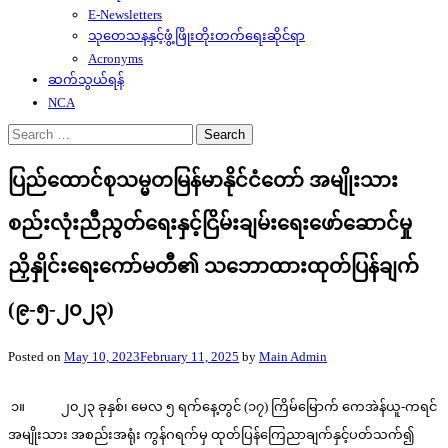
E-Newsletters
သုတေသနနှင့်ဖွံ့ဖြိုးတိုးတက်ရေးဆိုင်ရာ
Acronyms
ဆက်သွယ်ရန်
NCA
Search
for:
ပြည်ထောင်စုသမ္မတမြန်မာနိုင်ငံတော် အမျိုးသား
စည်းလုံးညီညွတ်ရေးနှင့်ငြိမ်းချမ်းရေးဖော်ဆောင်မှု
ညှိနှိုင်းရေးကော်မတီ၏ သဘောထားထုတ်ပြန်ချက်
(၉-၅-၂၀၂၃)
Posted on
May 10, 2023
February 11, 2025
by
Main Admin
၁။ ၂၀၂၃ ခုနှစ်၊ မေလ ၅ ရက်နေ့တွင် (၁၇) ကြိမ်မြောက် ကေအဲန်ယူ-ကရင်
အမျိုးသား အစည်းအရုံး ကွန်ဂရက်မှ ထုတ်ပြန်ကြေညာချက်နှင့်ပတ်သက်၍