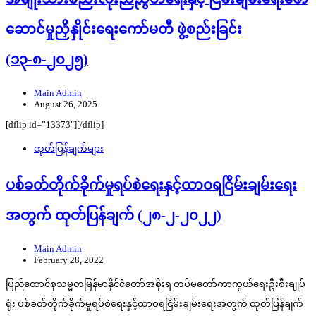
ဆောင်မှုညှိနှိုင်းရေးကော်မတီ ဖွဲ့စည်းခြင်း
(၁၃-၈-၂၀၂၅)
Main Admin
August 26, 2025
[dflip id=”13373″][/dflip]
ထုတ်ပြန်ချက်များ
ပစ်ခတ်တိုက်ခိုက်မှုရပ်စဲရေးနှင့်ထာဝရငြိမ်းချမ်းရေး
အတွက် ထုတ်ပြန်ချက် (၂၈-၂-၂၀၂၂)
Main Admin
February 28, 2022
ပြည်ထောင်စုသမ္မတမြန်မာနိုင်ငံတော်အစိုးရ တပ်မတော်ကာကွယ်ရေးဦးစီးချုပ်
ရုံး ပစ်ခတ်တိုက်ခိုက်မှုရပ်စဲရေးနှင့်ထာဝရငြိမ်းချမ်းရေးအတွက် ထုတ်ပြန်ချက်