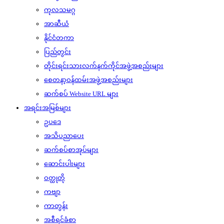
ကုလသမဂ္ဂ
အာဆီယံ
နိုင်ငံတကာ
ပြည်တွင်း
တိုင်းရင်းသားလက်နက်ကိုင်အဖွဲ့အစည်းများ
စေတနာ့ဝန်ထမ်းအဖွဲ့အစည်းများ
ဆက်စပ် Website URL များ
အရင်းအမြစ်များ
ဥပဒေ
အသိပညာပေး
ဆက်စပ်စာအုပ်များ
ဆောင်းပါးများ
ဝတ္ထုတို
ကဗျာ
ကာတွန်း
အစီရင်ခံစာ