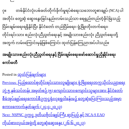
၇။ တစ်နိုင်ငံလုံးပစ်ခတ်တိုက်ခိုက်မှုရပ်စဲရေးသဘောတူစာချုပ် (NCA) ပါ
အတိုင်း တွေ့ဆုံ ဆွေးနွေးခြင်းနည်းလမ်းသည်သာ ရေရှည်တည်တံ့ခိုင်မြဲသည့်
ငြိမ်းချမ်းရေးရရှိနိုင်ပြီး နိုင်ငံတော် တည်ငြိမ်ရေး၊ ဖွံ့ဖြိုးတိုးတက်ရေး၊
တိုင်းရင်းသား စည်းလုံးညီညွတ်ရေးနှင့် အမျိုးသားစည်းလုံး ညီညွတ်ရေးတို့
အတွက် လမ်းကြောင်းမှန်ဖြစ်ကြောင်း ထုတ်ပြန်ကြေညာအပ်ပါသည်။
အမျိုးသားစည်းလုံးညီညွတ်ရေးနှင့် ငြိမ်းချမ်းရေးဖော်ဆောင်မှုညှိနှိုင်းရေး
ကော်မတီ
Posted in
ထုတ်ပြန်ချက်များ
Post
Previous:
ပြည်ထောင်စုတိုင်းရင်းသားလူမျိုးများ ဖွံ့ဖြိုးရေးတက္ကသိုလ်ပညာရေး
navigation
ဘွဲ့ ၅ နှစ်သင်တန်း အမှတ်စဉ် (၅) ကျောင်းသား၊ကျောင်းသူများအား နိုင်ငံတော်
စီမံအုပ်ချုပ်ရေးကောင်စီဥက္ကဋ္ဌရုံး၊ငုရွှေဝါခန်းမ၌ တွေ့ဆုံပြောကြားသည့်အမှာ
စကားကောက်နုတ်ချက် (၂၄-၄-၂၀၂၃)
Next:
NSPNC ဥက္ကဋ္ဌ ဒုတိယဗိုလ်ချုပ်ကြီး ရာပြည့် နှင့် NCA-S EAO
ကိုယ်စားလှယ်အဖွဲ့တို့ တွေ့ဆုံဆွေးနွေး (၂၆-၆-၂၀၂၃)