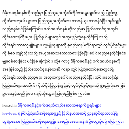
ဒီမိုကရေစီစနစ်ဆိုသည်မှာ ပြည်သူများကိုယ်တိုင်ကရွေးချယ်သည့် ပြည်သူ့
ကိုယ်စားလှယ် များက ပြည်သူများကိုယ်စား တာဝန်ယူ၊ တာဝန်ခံပြီး အုပ်ချုပ်
သည့်စနစ်ပင်ဖြစ်ကြောင်း၊ ဖက်ဒရယ်စနစ် ဆိုသည်မှာ ပြည်ထောင်စုအတွင်း
တိုင်းဒေသကြီးများ၊ပြည်နယ်များတွင် အတူယှဉ်တွဲနေ ထိုင်ကြ သည့်
တိုင်းရင်းသားလူမျိုးများ၊ လူမျိုးစုများကို စုစည်းလုပ်ကိုင်ရာတွင် လုပ်ပိုင်ခွင့်များ
ကို ခွဲဝေ ကျင့်သုံးသည့် အယူအဆသဘောတရားဖြစ်ပြီး ပေါင်းစည်းနေထိုင်ခြင်း၊
မျှဝေခံစားခြင်း ပင်ဖြစ် ကြောင်း၊ ထို့ကြောင့် ဒီမိုကရေစီနှင့် ဖက်ဒရယ်စနစ်ကို
အခြေခံသည့် ပြည်ထောင်စုစနစ်ဟုဆိုကြရာ တွင် ပြည်ထောင်စုအတွင်းရှိ
တိုင်းရင်းသားပြည်သူများ အတူတကွပေါင်းစည်းနေထိုင်ပြီး တိုင်းဒေသကြီး၊
ပြည်နယ်များအလိုက် ကိုယ်ပိုင်ပြဋ္ဌာန်းခွင့်နှင့် လုပ်ပိုင်ခွင့်များကို ဖွဲ့စည်းပုံအခြေခံ
ဥပဒေနှင့်အညီ ခွဲဝေ ကျင့်သုံးသွားကြရမည်ဖြစ်ကြောင်း။
Posted in
ဒီမိုကရေစီနှင့်ဖက်ဒရယ်တည်ဆောက်‌ရေးကိစ္စရပ်များ
Post
Previous:
ရခိုင်ပြည်နယ်အစိုးရအဖွဲ့နှင့် ပြည်နယ်အဆင့် ဌာနဆိုင်ရာတာဝန်ရှိ
navigation
သူများအား ပြည်နယ်အစိုးရအဖွဲ့ရုံး အစည်းအဝေးခန်းမ၌တွေ့ဆုံစဉ် ပြောကြား