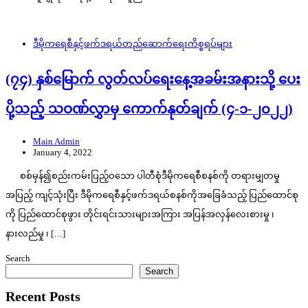
ဒီမိုကရေစီနှင့်ဖက်ဒရယ်တည်ဆောက်‌ရေးကိစ္စရပ်များ
(၇၄) နှစ်မြောက် လွတ်လပ်ရေးနေ့အခမ်းအနားသို့ ပေး
ပို့သည့် သဝဏ်လွှာမှ ကောက်နုတ်ချက် (၄-၁-၂၀၂၂)
Main Admin
January 4, 2022
စစ်မှန်၍စည်းကမ်းပြည့်ဝသော ပါတီစုံဒီမိုကရေစီစနစ်ကို တရားမျှတမှု
အပြည့် ကျင့်သုံးပြီး ဒီမိုကရေစီနှင့်ဖက်ဒရယ်စနစ်ကိုအခြေခံသည့် ပြည်ထောင်စု
ကို ပြည်ထောင်စုဖွား တိုင်းရင်းသားများအကြား အပြန်အလှန်လေးစားမှု ၊
နားလည်မှု ၊ […]
Search
Search
Recent Posts