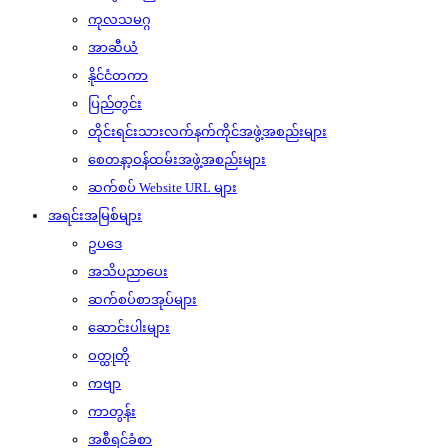
ကုလသမဂ္ဂ
အာဆီယံ
နိုင်ငံတကာ
ပြည်တွင်း
တိုင်းရင်းသားလက်နက်ကိုင်အဖွဲ့အစည်းများ
စေတနာ့ဝန်ထမ်းအဖွဲ့အစည်းများ
ဆက်စပ် Website URL များ
အရင်းအမြစ်များ
ဥပဒေ
အသိပညာပေး
ဆက်စပ်စာအုပ်များ
ဆောင်းပါးများ
ဝတ္ထုတို
ကဗျာ
ကာတွန်း
အစီရင်ခံစာ