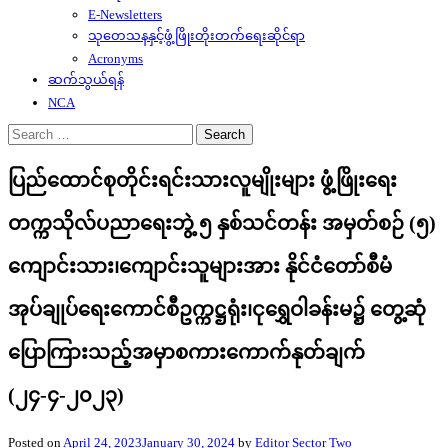
E-Newsletters
သုတေသနနှင့်ဖွံ့ဖြိုးတိုးတက်ရေးဆိုင်ရာ
Acronyms
ဆက်သွယ်ရန်
NCA
Search
for:
ပြည်ထောင်စုတိုင်းရင်းသားလူမျိုးများ ဖွံ့ဖြိုးရေး
တက္ကသိုလ်ပညာရေးဘွဲ့ ၅ နှစ်သင်တန်း အမှတ်စဉ် (၅)
ကျောင်းသား၊ကျောင်းသူများအား နိုင်ငံတော်စီမံ
အုပ်ချုပ်ရေးကောင်စီဥက္ကဋ္ဌရုံး၊ငုရွှေဝါခန်းမ၌ တွေ့ဆုံ
ပြောကြားသည့်အမှာစကားကောက်နုတ်ချက်
(၂၄-၄-၂၀၂၃)
Posted on
April 24, 2023
January 30, 2024
by
Editor Sector Two