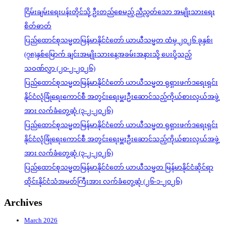
ငြိမ်းချမ်းရေးပန်းတိုင်သို့ ဦးတည်စေမည့် ညီညွတ်သော အမျိုးသားရေး
စိတ်ဓာတ်
ပြည်ထောင်စုသမ္မတမြန်မာနိုင်ငံတော် ယာယီသမ္မတ ထံမှ ၂၀၂၆ ခုနှစ်၊
(၇၈)နှစ်မြောက် ချင်းအမျိုးသားနေ့အခမ်းအနားသို့ ပေးပို့သည့်
သဝဏ်လွှာ (၂၀-၂-၂၀၂၆)
ပြည်ထောင်စုသမ္မတမြန်မာနိုင်ငံတော် ယာယီသမ္မတ ရုရှားဖက်ဒရေးရှင်း
နိုင်ငံလုံခြုံရေးကောင်စီ အတွင်းရေးမှူးဦးဆောင်သည့်ကိုယ်စားလှယ်အဖွဲ့
အား လက်ခံတွေ့ဆုံ (၃-၂-၂၀၂၆)
ပြည်ထောင်စုသမ္မတမြန်မာနိုင်ငံတော် ယာယီသမ္မတ ရုရှားဖက်ဒရေးရှင်း
နိုင်ငံလုံခြုံရေးကောင်စီ အတွင်းရေးမှူးဦးဆောင်သည့်ကိုယ်စားလှယ်အဖွဲ့
အား လက်ခံတွေ့ဆုံ (၃-၂-၂၀၂၆)
ပြည်ထောင်စုသမ္မတမြန်မာနိုင်ငံတော် ယာယီသမ္မတ မြန်မာနိုင်ငံဆိုင်ရာ
ထိုင်းနိုင်ငံသံအမတ်ကြီးအား လက်ခံတွေ့ဆုံ (၂၆-၁-၂၀၂၆)
Archives
March 2026