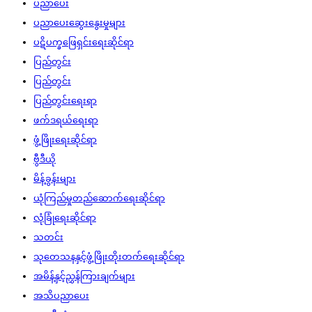
ပညာပေး
ပညာပေးဆွေးနွေးမှုများ
ပဋိပက္ခဖြေရှင်းရေးဆိုင်ရာ
ပြည်တွင်း
ပြည်တွင်း
ပြည်တွင်းရေးရာ
ဖက်ဒရယ်ရေးရာ
ဖွံ့ဖြိုးရေးဆိုင်ရာ
ဗွီဒီယို
မိန့်ခွန်းများ
ယုံကြည်မှုတည်ဆောက်ရေးဆိုင်ရာ
လုံခြုံရေးဆိုင်ရာ
သတင်း
သုတေသနနှင့်ဖွံ့ဖြိုးတိုးတက်ရေးဆိုင်ရာ
အမိန့်နှင့်ညွှန်ကြားချက်များ
အသိပညာပေး