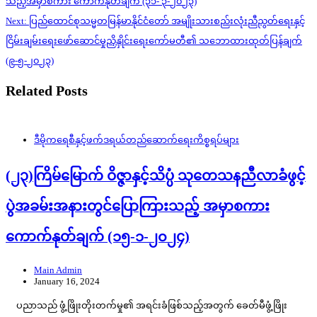
သည့်အမှာစကား ကောက်နုတ်ချက် (၃၁- ၃-၂၀၂၃)
Next:
ပြည်ထောင်စုသမ္မတမြန်မာနိုင်ငံတော် အမျိုးသားစည်းလုံးညီညွတ်ရေးနှင့်
ငြိမ်းချမ်းရေးဖော်ဆောင်မှုညှိနှိုင်းရေးကော်မတီ၏ သဘောထားထုတ်ပြန်ချက်
(၉-၅-၂၀၂၃)
Related Posts
ဒီမိုကရေစီနှင့်ဖက်ဒရယ်တည်ဆောက်‌ရေးကိစ္စရပ်များ
(၂၃)ကြိမ်မြောက် ဝိဇ္ဇာနှင့်သိပ္ပံ သုတေသနညီလာခံဖွင့်
ပွဲအခမ်းအနားတွင်ပြောကြားသည့် အမှာစကား
ကောက်နုတ်ချက် (၁၅-၁-၂၀၂၄)
Main Admin
January 16, 2024
ပညာသည် ဖွံ့ဖြိုးတိုးတက်မှု၏ အရင်းခံဖြစ်သည့်အတွက် ခေတ်မီဖွံ့ဖြိုး