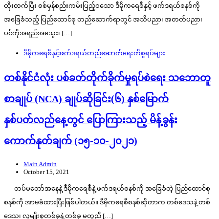
တိုးတက်ပြီး စစ်မှန်စည်းကမ်းပြည့်ဝသော ဒီမိုကရေစီနှင့် ဖက်ဒရယ်စနစ်ကို
အခြေခံသည့် ပြည်ထောင်စု တည်ဆောက်ရာတွင် အသိပညာ၊ အတတ်ပညာ၊
ပင်ကိုအရည်အသွေး၊ […]
ဒီမိုကရေစီနှင့်ဖက်ဒရယ်တည်ဆောက်‌ရေးကိစ္စရပ်များ
တစ်နိုင်ငံလုံး ပစ်ခတ်တိုက်ခိုက်မှုရပ်စဲရေး သဘောတူ
စာချုပ် (NCA) ချုပ်ဆိုခြင်း(၆) နှစ်မြောက်
နှစ်ပတ်လည်နေ့တွင် ပြောကြားသည့် မိန့်ခွန်း
ကောက်နုတ်ချက် (၁၅-၁၀-၂၀၂၁)
Main Admin
October 15, 2021
တပ်မတော်အနေနဲ့ ဒီမိုကရေစီနဲ့ ဖက်ဒရယ်စနစ်ကို အခြေခံတဲ့ ပြည်ထောင်စု
စနစ်ကို အာမခံထားပြီးဖြစ်ပါတယ်။ ဒီမိုကရေစီစနစ်ဆိုတာက တစ်ဒေသနဲ့ တစ်
ဒေသ၊ လူမျိုးစုတစ်ခုနဲ့ တစ်ခု မတူညီ […]