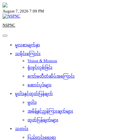
Skip
to
August 7, 2026 7:09 PM
content
NSPNC
မူလစာမျက်နှာ
သမိုင်းကြောင်း
Vision & Mission
ရုံးဖွင့်လှစ်ခြင်း
ကော်မတီတံဆိပ်အကြောင်း
ဆောင်ပုဒ်များ
မူဝါဒနှင့်ထုတ်ပြန်ချက်
မူဝါဒ
အမိန့်နှင့်ညွှန်ကြားချက်များ
ထုတ်ပြန်ချက်များ
သတင်း
ပြည်တွင်းရေးရာ