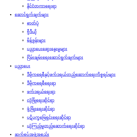
နိုင်ငံတကာရေးရာ
ဆောင်ရွက်ချက်များ
ဓာတ်ပုံ
ဗွီဒီယို
မိန့်ခွန်းများ
ပညာပေးဆွေးနွေးမှုများ
ငြိမ်းချမ်းရေးဆောင်ရွက်ချက်များ
ပညာပေး
ဒီမိုကရေစီနှင့်ဖက်ဒရယ်တည်ဆောက်‌ရေးကိစ္စရပ်များ
ဒီမိုကရေစီရေးရာ
ဖက်ဒရယ်ရေးရာ
လုံခြုံရေးဆိုင်ရာ
ဖွံ့ဖြိုးရေးဆိုင်ရာ
ပဋိပက္ခဖြေရှင်းရေးဆိုင်ရာ
ယုံကြည်မှုတည်ဆောက်ရေးဆိုင်ရာ
ဆက်စပ်အဖွဲ့အစည်း