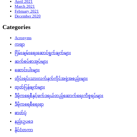
April 2021
March 2021
February 2021
December 2020
Categories
Acronyms
ကဗျာ
ငြိမ်းချမ်းရေးဆောင်ရွက်ချက်များ
ဆက်စပ်စာအုပ်များ
ဆောင်းပါးများ
တိုင်းရင်းသားလက်နက်ကိုင်အဖွဲ့အစည်းများ
ထုတ်ပြန်ချက်များ
ဒီမိုကရေစီနှင့်ဖက်ဒရယ်တည်ဆောက်‌ရေးကိစ္စရပ်များ
ဒီမိုကရေစီရေးရာ
ဓာတ်ပုံ
နည်းဥပဒေ
နိုင်ငံတကာ