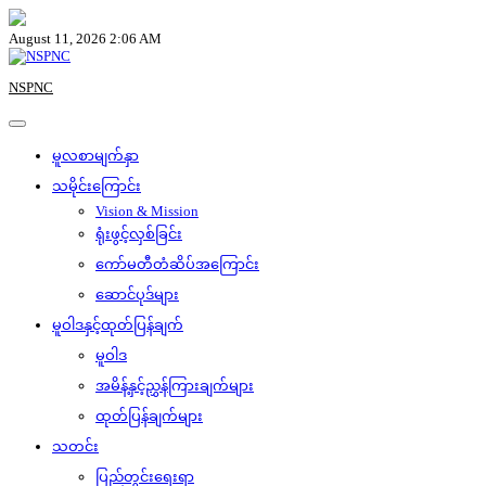
Skip
to
August 11, 2026 2:06 AM
content
NSPNC
မူလစာမျက်နှာ
သမိုင်းကြောင်း
Vision & Mission
ရုံးဖွင့်လှစ်ခြင်း
ကော်မတီတံဆိပ်အကြောင်း
ဆောင်ပုဒ်များ
မူဝါဒနှင့်ထုတ်ပြန်ချက်
မူဝါဒ
အမိန့်နှင့်ညွှန်ကြားချက်များ
ထုတ်ပြန်ချက်များ
သတင်း
ပြည်တွင်းရေးရာ