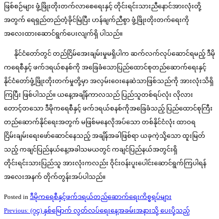
ဖြစ်စဉ်များ ဖွံ့ဖြိုးတိုးတက်လာစေရေးနှင့် တိုင်းရင်းသားညီနောင်အားလုံးတို့
အတွက် ရေရှည်တည်တံ့ခိုင်မြဲပြီး ဟန်ချက်ညီစွာ ဖွံ့ဖြိုးတိုးတက်ရေးကို
အလေးထားဆောင်ရွက်ပေးလျက်ရှိ ပါသည်။
နိုင်ငံတော်တွင် တည်ငြိမ်အေးချမ်းမှုမရှိပါက ဆက်လက်လုပ်ဆောင်ရမည့် ဒီမို
ကရေစီနှင့် ဖက်ဒရယ်စနစ်ကို အခြေခံသောပြည်ထောင်စုတည်ဆောက်ရေးနှင့်
နိုင်ငံတော်ဖွံ့ဖြိုးတိုးတက်မှုတို့မှာ အလှမ်းဝေးနေဆဲသာဖြစ်သည်ကို အားလုံးသိရှိ
ကြပြီး ဖြစ်ပါသည်။ ယနေ့အချိန်ကာလသည် ပြည်သူတစ်ရပ်လုံး လိုလား
တောင့်တသော ဒီမိုကရေစီနှင့် ဖက်ဒရယ်စနစ်ကိုအခြေခံသည့် ပြည်ထောင်စုကြီး
တည်ဆောက်နိုင်ရေးအတွက် မဖြစ်မနေလိုအပ်သော တစ်နိုင်ငံလုံး ထာဝရ
ငြိမ်းချမ်းရေးဖော်ဆောင်နေသည့် အချိန်အခါဖြစ်ရာ ယခုကဲ့သို့သော ထူးမြတ်
သည့် ကချင်ပြည်နယ်နေ့အခါသမယတွင် ကချင်ပြည်နယ်အတွင်းရှိ
တိုင်းရင်းသားပြည်သူ အားလုံးကလည်း ဝိုင်းဝန်းပူးပေါင်းဆောင်ရွက်ကြပါရန်
အလေးအနက် တိုက်တွန်းအပ်ပါသည်။
Posted in
ဒီမိုကရေစီနှင့်ဖက်ဒရယ်တည်ဆောက်‌ရေးကိစ္စရပ်များ
Post
Previous:
(၇၄) နှစ်မြောက် လွတ်လပ်ရေးနေ့အခမ်းအနားသို့ ပေးပို့သည့်