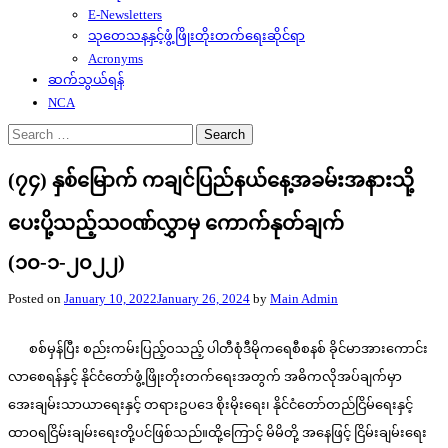
E-Newsletters
သုတေသနနှင့်ဖွံ့ဖြိုးတိုးတက်ရေးဆိုင်ရာ
Acronyms
ဆက်သွယ်ရန်
NCA
Search
for:
(၇၄) နှစ်မြောက် ကချင်ပြည်နယ်နေ့အခမ်းအနားသို့
ပေးပို့သည့်သဝဏ်လွှာမှ ကောက်နုတ်ချက်
(၁၀-၁-၂၀၂၂)
Posted on
January 10, 2022
January 26, 2024
by
Main Admin
စစ်မှန်ပြီး စည်းကမ်းပြည့်ဝသည့် ပါတီစုံဒီမိုကရေစီစနစ် ခိုင်မာအားကောင်း
လာစေရန်နှင့် နိုင်ငံတော်ဖွံ့ဖြိုးတိုးတက်ရေးအတွက် အဓိကလိုအပ်ချက်မှာ
အေးချမ်းသာယာရေးနှင့် တရားဥပဒေ စိုးမိုးရေး၊ နိုင်ငံတော်တည်ငြိမ်ရေးနှင့်
ထာဝရငြိမ်းချမ်းရေးတို့ပင်ဖြစ်သည်။ထို့ကြောင့် မိမိတို့ အနေဖြင့် ငြိမ်းချမ်းရေး