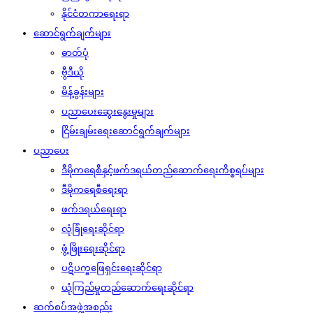
နိုင်ငံတကာရေးရာ
ဆောင်ရွက်ချက်များ
ဓာတ်ပုံ
ဗွီဒီယို
မိန့်ခွန်းများ
ပညာပေးဆွေးနွေးမှုများ
ငြိမ်းချမ်းရေးဆောင်ရွက်ချက်များ
ပညာပေး
ဒီမိုကရေစီနှင့်ဖက်ဒရယ်တည်ဆောက်‌ရေးကိစ္စရပ်များ
ဒီမိုကရေစီရေးရာ
ဖက်ဒရယ်ရေးရာ
လုံခြုံရေးဆိုင်ရာ
ဖွံ့ဖြိုးရေးဆိုင်ရာ
ပဋိပက္ခဖြေရှင်းရေးဆိုင်ရာ
ယုံကြည်မှုတည်ဆောက်ရေးဆိုင်ရာ
ဆက်စပ်အဖွဲ့အစည်း