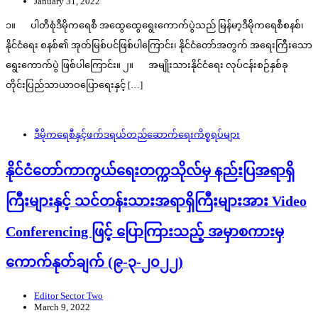
January 31, 2022
၁။ ပါတီစုံဒီမိုကရေစီ အထွေထွေရွေးကောက်ပွဲသည် မြန်မာ့ဒီမိုကရေစီစနစ်၊
နိုင်ငံရေး စနစ်၏ အုတ်မြစ်ပင်ဖြစ်ပါကြောင်း၊ နိုင်ငံတော်အတွက် အရေးကြီးသော
ရွေးကောက်ပွဲ ဖြစ်ပါကြောင်း။ ၂။ အမျိုးသားနိုင်ငံရေး လုပ်ငန်းစဉ်နှစ်ခု
တိုင်းပြည်သာယာဝပြောရေးနှင့် […]
ဒီမိုကရေစီနှင့်ဖက်ဒရယ်တည်ဆောက်‌ရေးကိစ္စရပ်များ
နိုင်ငံတော်ကာကွယ်ရေးတက္ကသိုလ်မှ နည်းပြအရာရှိ
ကြီးများနှင့် သင်တန်းသားအရာရှိကြီးများအား Video
Conferencing ဖြင့် ပြောကြားသည့် အမှာစကားမှ
ကောက်နုတ်ချက် (၉-၃-၂၀၂၂)
Editor Sector Two
March 9, 2022