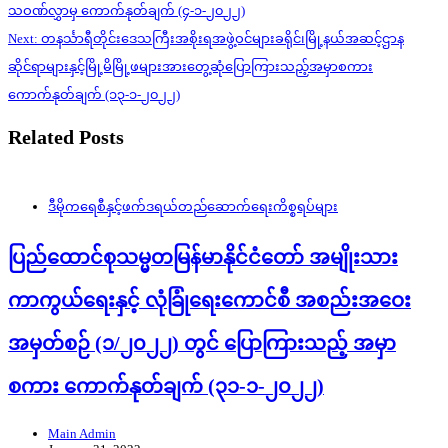
navigation
သဝဏ်လွှာမှ ကောက်နုတ်ချက် (၄-၁-၂၀၂၂)
Next:
တနင်္သာရီတိုင်းဒေသကြီးအစိုးရအဖွဲ့ဝင်များခရိုင်၊မြို့နယ်အဆင့်ဌာန
ဆိုင်ရာများနှင့်မြို့မိမြို့ဖများအားတွေ့ဆုံပြောကြားသည့်အမှာစကား
ကောက်နုတ်ချက် (၁၃-၁-၂၀၂၂)
Related Posts
ဒီမိုကရေစီနှင့်ဖက်ဒရယ်တည်ဆောက်‌ရေးကိစ္စရပ်များ
ပြည်ထောင်စုသမ္မတမြန်မာနိုင်ငံတော် အမျိုးသား
ကာကွယ်ရေးနှင့် လုံခြုံရေးကောင်စီ အစည်းအဝေး
အမှတ်စဉ် (၁/၂၀၂၂) တွင် ပြောကြားသည့် အမှာ
စကား ကောက်နုတ်ချက် (၃၁-၁-၂၀၂၂)
Main Admin