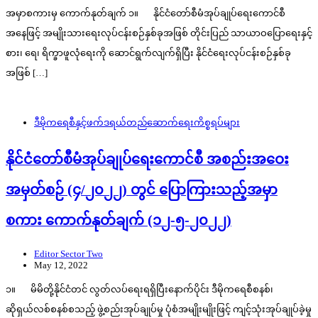
အမှာစကားမှ ကောက်နုတ်ချက် ၁။ နိုင်ငံတော်စီမံအုပ်ချုပ်ရေးကောင်စီ
အနေဖြင့် အမျိုးသားရေးလုပ်ငန်းစဉ်နှစ်ခုအဖြစ် တိုင်းပြည် သာယာဝပြောရေးနှင့်
စား၊ ရေ၊ ရိက္ခာဖူလုံရေးကို ဆောင်ရွက်လျက်ရှိပြီး နိုင်ငံရေးလုပ်ငန်းစဉ်နှစ်ခု
အဖြစ် […]
ဒီမိုကရေစီနှင့်ဖက်ဒရယ်တည်ဆောက်‌ရေးကိစ္စရပ်များ
နိုင်ငံတော်စီမံအုပ်ချုပ်ရေးကောင်စီ အစည်းအဝေး
အမှတ်စဉ် (၄/၂၀၂၂) တွင် ပြောကြားသည့်အမှာ
စကား ကောက်နုတ်ချက် (၁၂-၅-၂၀၂၂)
Editor Sector Two
May 12, 2022
၁။ မိမိတို့နိုင်ငံတင် လွတ်လပ်ရေးရရှိပြီးနောက်ပိုင်း ဒီမိုကရေစီစနစ်၊
ဆိုရှယ်လစ်စနစ်စသည့် ဖွဲ့စည်းအုပ်ချုပ်မှု ပုံစံအမျိုးမျိုးဖြင့် ကျင့်သုံးအုပ်ချုပ်ခဲ့မှု