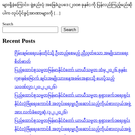
များရှိခဲ့ကြောင်း၊ ဖွဲ့စည်းပုံ အခြေခံဥပဒေ (၂၀၀၈ ခုနှစ်) ကို ပြန်လည်ကြည့်မည်ဆို
ပါက လုပ်ပိုင်ခွင့်အာဏာများကို […]
Search
Search
Recent Posts
ငြိမ်းချမ်းရေးပန်းတိုင်သို့ ဦးတည်စေမည့် ညီညွတ်သော အမျိုးသားရေး
စိတ်ဓာတ်
ပြည်ထောင်စုသမ္မတမြန်မာနိုင်ငံတော် ယာယီသမ္မတ ထံမှ ၂၀၂၆ ခုနှစ်၊
(၇၈)နှစ်မြောက် ချင်းအမျိုးသားနေ့အခမ်းအနားသို့ ပေးပို့သည့်
သဝဏ်လွှာ (၂၀-၂-၂၀၂၆)
ပြည်ထောင်စုသမ္မတမြန်မာနိုင်ငံတော် ယာယီသမ္မတ ရုရှားဖက်ဒရေးရှင်း
နိုင်ငံလုံခြုံရေးကောင်စီ အတွင်းရေးမှူးဦးဆောင်သည့်ကိုယ်စားလှယ်အဖွဲ့
အား လက်ခံတွေ့ဆုံ (၃-၂-၂၀၂၆)
ပြည်ထောင်စုသမ္မတမြန်မာနိုင်ငံတော် ယာယီသမ္မတ ရုရှားဖက်ဒရေးရှင်း
နိုင်ငံလုံခြုံရေးကောင်စီ အတွင်းရေးမှူးဦးဆောင်သည့်ကိုယ်စားလှယ်အဖွဲ့