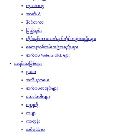
ကုလသမဂ္ဂ
အာဆီယံ
နိုင်ငံတကာ
ပြည်တွင်း
တိုင်းရင်းသားလက်နက်ကိုင်အဖွဲ့အစည်းများ
စေတနာ့ဝန်ထမ်းအဖွဲ့အစည်းများ
ဆက်စပ် Website URL များ
အရင်းအမြစ်များ
ဥပဒေ
အသိပညာပေး
ဆက်စပ်စာအုပ်များ
ဆောင်းပါးများ
ဝတ္ထုတို
ကဗျာ
ကာတွန်း
အစီရင်ခံစာ