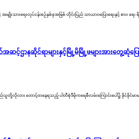
ိုးသားရေးလုပ်ငန်းစဉ်နှစ်ခုအဖြစ် တိုင်းပြည် သာယာဝပြောရေးနှင့် စား၊ ရေ၊ ရိက္ခာဖ
ု့နယ်အဆင့်ဌာနဆိုင်ရာများနှင့်မြို့မိမြို့ဖများအားတွ
လိုလား တောင့်တနေရသည့် ပါတီစုံဒီမိုကရေစီလမ်းကြောင်းပေါ်၌ ခိုင်ခိုင်မာမာလ