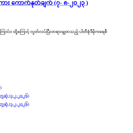
ှာစကား ကောက်နုတ်ချက် (၇- ၈-၂၀၂၃ )
ကြောင်း၊ ထို့ကြောင့် လွတ်လပ်ပြီးတရားမျှတသည့် ပါတီစုံဒီမိုကရေစီ
)
ွေ့ဆုံ (၃-၂-၂၀၂၆)
ွေ့ဆုံ (၃-၂-၂၀၂၆)