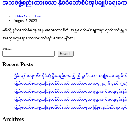
အသစ်ဖွဲ့စည်းထားသော နိုင်ငံတော်စီမံအုပ်ချုပ်ရေးက
Editor Sector Two
August 7, 2023
မိမိတို့ နိုင်ငံတော်စီမံအုပ်ချုပ်ရေးကောင်စီ၏ အန္တိမ ရည်မှန်းချက်မှာ လွတ်လပ
အထွေထွေရွေးကောက်ပွဲတစ်ရပ် အောင်မြင်စွာ […]
Search
Search
Recent Posts
ငြိမ်းချမ်းရေးပန်းတိုင်သို့ ဦးတည်စေမည့် ညီညွတ်သော အမျိုးသားရေးစိ
ပြည်ထောင်စုသမ္မတမြန်မာနိုင်ငံတော် ယာယီသမ္မတ ထံမှ ၂၀၂၆ ခုနှစ်၊ (၇၈
ပြည်ထောင်စုသမ္မတမြန်မာနိုင်ငံတော် ယာယီသမ္မတ ရုရှားဖက်ဒရေးရှင်းနို
ပြည်ထောင်စုသမ္မတမြန်မာနိုင်ငံတော် ယာယီသမ္မတ ရုရှားဖက်ဒရေးရှင်းနို
ပြည်ထောင်စုသမ္မတမြန်မာနိုင်ငံတော် ယာယီသမ္မတ မြန်မာနိုင်ငံဆိုင်ရာ ထိ
Archives