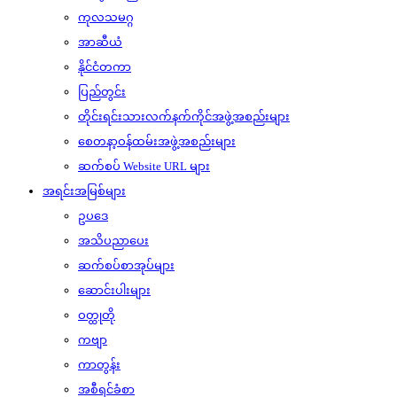
ကုလသမဂ္ဂ
အာဆီယံ
နိုင်ငံတကာ
ပြည်တွင်း
တိုင်းရင်းသားလက်နက်ကိုင်အဖွဲ့အစည်းများ
စေတနာ့ဝန်ထမ်းအဖွဲ့အစည်းများ
ဆက်စပ် Website URL များ
အရင်းအမြစ်များ
ဥပဒေ
အသိပညာပေး
ဆက်စပ်စာအုပ်များ
ဆောင်းပါးများ
ဝတ္ထုတို
ကဗျာ
ကာတွန်း
အစီရင်ခံစာ