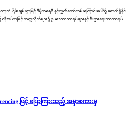
ြိမ်းချမ်းစွာဖြင့် ဒီမိုကရေစီ နှင့်လွှတ်တော်လမ်းကြောင်းပေါ်သို့ ရောက်ရှိနိုင်
ရန် လိုအပ်သဖြင့် တက္ကသိုလ်များ၌ ဥပဒေဘာသာရပ်များနှင့် စီးပွားရေးဘာသာရပ်
erencing ဖြင့် ပြောကြားသည့် အမှာစကားမှ