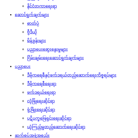
နိုင်ငံတကာရေးရာ
ဆောင်ရွက်ချက်များ
ဓာတ်ပုံ
ဗွီဒီယို
မိန့်ခွန်းများ
ပညာပေးဆွေးနွေးမှုများ
ငြိမ်းချမ်းရေးဆောင်ရွက်ချက်များ
ပညာပေး
ဒီမိုကရေစီနှင့်ဖက်ဒရယ်တည်ဆောက်‌ရေးကိစ္စရပ်များ
ဒီမိုကရေစီရေးရာ
ဖက်ဒရယ်ရေးရာ
လုံခြုံရေးဆိုင်ရာ
ဖွံ့ဖြိုးရေးဆိုင်ရာ
ပဋိပက္ခဖြေရှင်းရေးဆိုင်ရာ
ယုံကြည်မှုတည်ဆောက်ရေးဆိုင်ရာ
ဆက်စပ်အဖွဲ့အစည်း