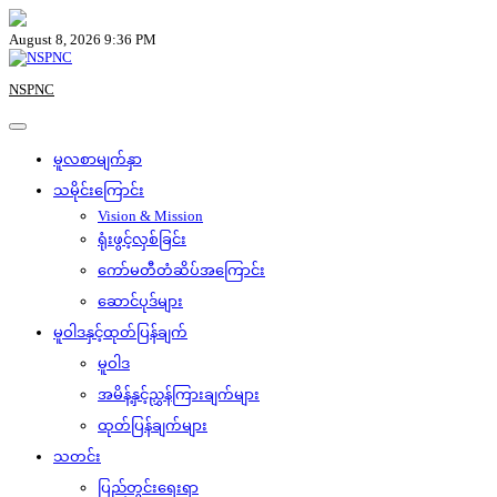
Skip
to
August 8, 2026 9:36 PM
content
NSPNC
မူလစာမျက်နှာ
သမိုင်းကြောင်း
Vision & Mission
ရုံးဖွင့်လှစ်ခြင်း
ကော်မတီတံဆိပ်အကြောင်း
ဆောင်ပုဒ်များ
မူဝါဒနှင့်ထုတ်ပြန်ချက်
မူဝါဒ
အမိန့်နှင့်ညွှန်ကြားချက်များ
ထုတ်ပြန်ချက်များ
သတင်း
ပြည်တွင်းရေးရာ