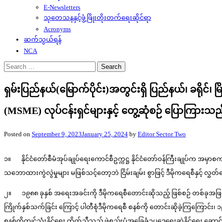
E-Newsletters
သုတေသနနှင့်ဖွံ့ဖြိုးတိုးတက်ရေးဆိုင်ရာ
Acronyms
ဆက်သွယ်ရန်
NCA
Search
for:
ရှမ်းပြည်နယ်(မြောက်ပိုင်း)အတွင်းရှိ ပြည်နယ်၊ ခရိုင်၊
(MSME) လုပ်ငန်းရှင်များနှင့် တွေ့ဆုံစဉ် ပြောကြာ
Posted on
September 9, 2023
January 25, 2024
by
Editor Sector Two
၁။ နိုင်ငံတော်စီမံအုပ်ချုပ်ရေးကောင်စီဥက္ကဋ္ဌ နိုင်ငံတော်ဝန်ကြီးချုပ်က အမှာ
သဘောထားကွဲလွဲမှုများ မဖြစ်သင့်တော့ဘဲ ငြိမ်းချမ်း စွာဖြင့် ဒီမိုကရေစီနှင့် လွှတ်
၂။ ၁၉၈၈ ခုနှစ် အရေးအခင်းကို ဒီမိုကရေစီတောင်းဆိုသည့် ဖြစ်စဉ် တစ်ခုအဖ
ကြိုက်နှစ်သက်ခြင်း ကြောင့် ပါတီစုံဒီမိုကရေစီ စနစ်ကို တောင်းဆိုခဲ့ကြကြောင်း
စနစ်ကိုကျင့်သုံးနိုင်ရေး ကိုက်ညီသည့် ဖွဲ့စည်းပုံအခြေခံဥပဒေရေးဆွဲနိုင်ရေး ဆောင