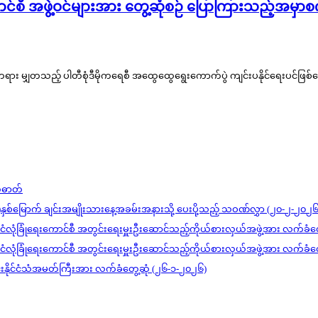
ောင်စီ အဖွဲ့ဝင်များအား တွေ့ဆုံစဉ် ပြောကြားသည့်အမ
်၍ တရား မျှတသည့် ပါတီစုံဒီမိုကရေစီ အထွေထွေရွေးကောက်ပွဲ ကျင်းပနိုင်ရေးပင်ဖြစ်
တ်ဓာတ်
)နှစ်မြောက် ချင်းအမျိုးသားနေ့အခမ်းအနားသို့ ပေးပို့သည့် သဝဏ်လွှာ (၂၀-၂-၂၀၂၆
င်ငံလုံခြုံရေးကောင်စီ အတွင်းရေးမှူးဦးဆောင်သည့်ကိုယ်စားလှယ်အဖွဲ့အား လက်ခံတ
င်ငံလုံခြုံရေးကောင်စီ အတွင်းရေးမှူးဦးဆောင်သည့်ကိုယ်စားလှယ်အဖွဲ့အား လက်ခံတ
ုင်းနိုင်ငံသံအမတ်ကြီးအား လက်ခံတွေ့ဆုံ (၂၆-၁-၂၀၂၆)