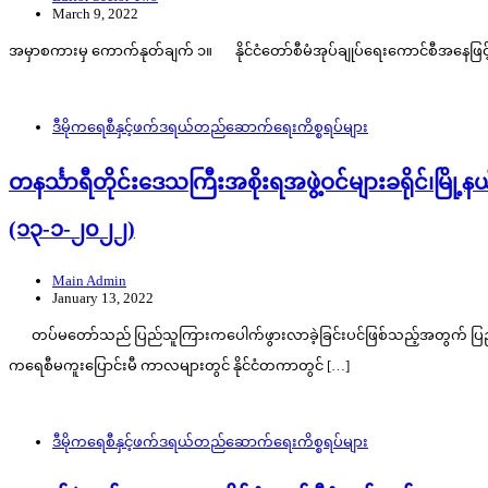
March 9, 2022
အမှာစကားမှ ကောက်နုတ်ချက် ၁။ နိုင်ငံတော်စီမံအုပ်ချုပ်ရေးကောင်စီအနေဖြင့် အမျ
ဒီမိုကရေစီနှင့်ဖက်ဒရယ်တည်ဆောက်‌ရေးကိစ္စရပ်များ
တနင်္သာရီတိုင်းဒေသကြီးအစိုးရအဖွဲ့ဝင်များခရိုင်၊မြိ
(၁၃-၁-၂၀၂၂)
Main Admin
January 13, 2022
တပ်မတော်သည် ပြည်သူကြားကပေါက်ဖွားလာခဲ့ခြင်းပင်ဖြစ်သည့်အတွက် ပြည်သူတို့
ကရေစီမကူးပြောင်းမီ ကာလများတွင် နိုင်ငံတကာတွင် […]
ဒီမိုကရေစီနှင့်ဖက်ဒရယ်တည်ဆောက်‌ရေးကိစ္စရပ်များ