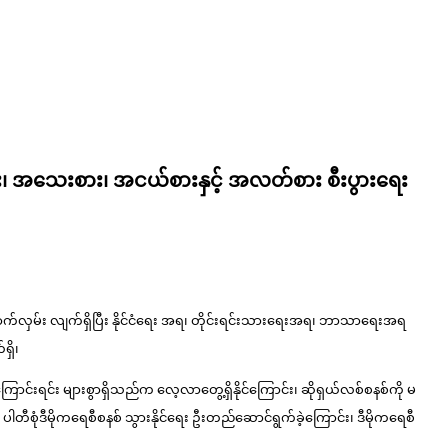
ု့ဖများ၊ အသေးစား၊ အငယ်စားနှင့် အလတ်စား စီးပွားရေး
လျှောက်လှမ်း လျက်ရှိပြီး နိုင်ငံရေး အရ၊ တိုင်းရင်းသားရေးအရ၊ ဘာသာရေးအရ
ရှိ၊
င်း များစွာရှိသည်က လေ့လာတွေ့ရှိနိုင်ကြောင်း၊ ဆိုရှယ်လစ်စနစ်ကို မ
ပါတီစုံဒီမိုကရေစီစနစ် သွားနိုင်ရေး ဦးတည်ဆောင်ရွက်ခဲ့ကြောင်း၊ ဒီမိုကရေစီ