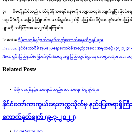
၃။ မိမိတို့နိုင်ငံသည် ပါတီစုံဒီမိုကရေစီစနစ်ကို လျှောက်လှမ်းလျက်ရှိပြီး နိုင်
ရေး မိမိတို့အနေဖြင့် ကြိုးပမ်းဆောင်ရွက်လျက်ရှိ ကြောင်း၊ ဒီမိုကရေစီလမ်းက
များကို သင်ကြားပေးလျက်ရှိကြောင်း။
Posted in
ဒီမိုကရေစီနှင့်ဖက်ဒရယ်တည်ဆောက်‌ရေးကိစ္စရပ်များ
Post
Previous:
နိုင်ငံတော်စီမံအုပ်ချုပ်ရေးကောင်စီအစည်းအဝေး အမှတ်စဉ် (၃/၂၀၂၃
navigation
Next:
ရှမ်းပြည်နယ်(မြောက်ပိုင်း)အတွင်းရှိ ပြည်သူ့စစ်ဌာနေ တပ်ဖွဲ့ဝင်များအာ
Related Posts
ဒီမိုကရေစီနှင့်ဖက်ဒရယ်တည်ဆောက်‌ရေးကိစ္စရပ်များ
နိုင်ငံတော်ကာကွယ်ရေးတက္ကသိုလ်မှ နည်းပြအရာရှိကြီး
ကောက်နုတ်ချက် (၉-၃-၂၀၂၂)
Editor Sector Two