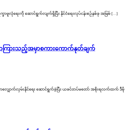
ူလုံရေးကို ဆောင်ရွက်လျက်ရှိပြီး နိုင်ငံရေးလုပ်ငန်းစဉ်နှစ်ခု အဖြစ် […]
ေ့ဆုံပြောကြားသည့်အမှာစကားကောက်နုတ်ချက်
ျှောက်လှမ်းနိုင်ရေး ဆောင်ရွက်ခဲ့ပြီး ယခင်တပ်မတော် အစိုးရလက်ထက် ဒီမို