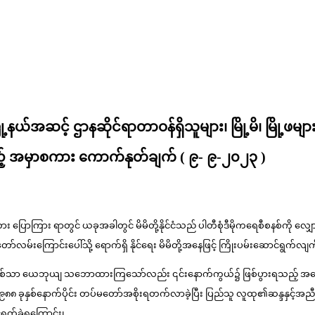
 မြို့နယ်အဆင့် ဌာနဆိုင်ရာတာဝန်ရှိသူများ၊ မြို့မိ၊ မြိ
းသည့် အမှာစကား ကောက်နုတ်ချက် ( ၉- ၉-၂၀၂၃ )
စကား ပြောကြား ရာတွင် ယခုအခါတွင် မိမိတို့နိုင်ငံသည် ပါတီစုံဒီမိုကရေစီစနစ်ကို 
တော်လမ်းကြောင်းပေါ်သို့ ရောက်ရှိ နိုင်ရေး မိမိတို့အနေဖြင့် ကြိုးပမ်းဆောင်ရွက်လျက်
ြစ်သာ ယေဘုယျ သဘောထားကြသော်လည်း ၎င်းနောက်ကွယ်၌ ဖြစ်ပွားရသည့် အကြောင်းရ
၊ ၁၉၈၈ ခုနှစ်နောက်ပိုင်း တပ်မတော်အစိုးရတက်လာခဲ့ပြီး ပြည်သူ လူထု၏ဆန္ဒနှင့်အညီ 
်ရွက်ခဲ့ရကြောင်း၊