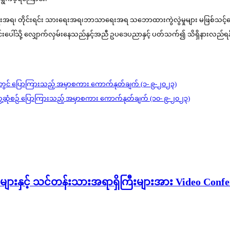
ငံရေးအရ၊ တိုင်းရင်း သားရေးအရ၊ဘာသာရေးအရ သဘောထားကွဲလွဲမှုများ မဖြစ်သင့်တော့ဘဲ င
ြောင်းပေါ်သို့ လျှောက်လှမ်းနေသည်နှင့်အညီ ဥပဒေပညာနှင့် ပတ်သက်၍ သိရှိနားလည်
) တွင် ပြောကြားသည့် အမှာစကား ကောက်နုတ်ချက် (၁- ၉-၂၀၂၃)
း တွေ့ဆုံစဉ် ပြောကြားသည့် အမှာစကား ကောက်နုတ်ချက် (၁၀- ၉-၂၀၂၃)
များနှင့် သင်တန်းသားအရာရှိကြီးများအား Video Conf