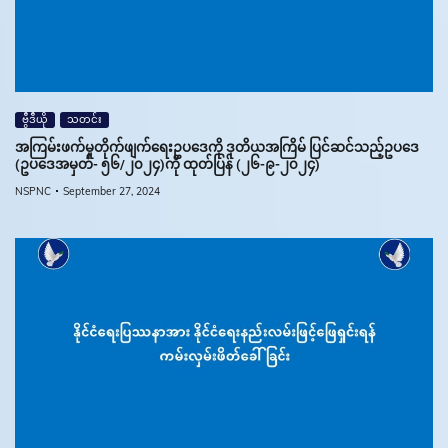
ဗွီဒီယို
သတင်း
အကြမ်းဖက်မှုတိုက်ဖျက်ရေးဥပဒေကို ဒုတိယအကြိမ် ပြင်ဆင်သည့်ဥပဒေ
(ဥပဒေအမှတ်- ၅၆/၂၀၂၄)ကို ထုတ်ပြန် (၂၆-၉-၂၀၂၄)
NSPNC
September 27, 2024