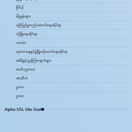
ဗွီဒီယို
မိန့်ခွန်းများ
ယုံကြည်မှုတည်ဆောက်ရေးဆိုင်ရာ
လုံခြုံရေးဆိုင်ရာ
သတင်း
သုတေသနနှင့်ဖွံ့ဖြိုးတိုးတက်ရေးဆိုင်ရာ
အမိန့်နှင့်ညွှန်ကြားချက်များ
အသိပညာပေး
အာဆီယံ
ဥပဒေ
ဥပဒေ
Alpha SSL Site Seal