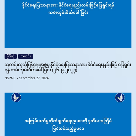
ဗွီဒီယို
သတင်း
သတင်းထုတ်ပြန်ရေးအဖွဲ့မှ နိုင်ငံရေးပြဿနာအား နိုင်ငံရေးနည်းဖြင့် ဖြေရှင်း
ရန် ကမ်းလှမ်းဖိတ်ခေါ်ခြင်း (၂၆-၉-၂၀၂၄)
NSPNC
September 27, 2024