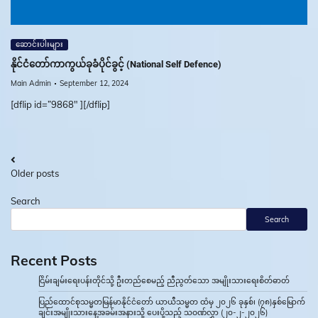
ဆောင်းပါးများ
နိုင်ငံတော်ကာကွယ်ခုခံပိုင်ခွင့် (National Self Defence)
Main Admin
September 12, 2024
[dflip id=”9868″ ][/dflip]
Posts
Older posts
navigation
Search
Search
Recent Posts
ငြိမ်းချမ်းရေးပန်းတိုင်သို့ ဦးတည်စေမည့် ညီညွတ်သော အမျိုးသားရေးစိတ်ဓာတ်
ပြည်ထောင်စုသမ္မတမြန်မာနိုင်ငံတော် ယာယီသမ္မတ ထံမှ ၂၀၂၆ ခုနှစ်၊ (၇၈)နှစ်မြောက်
ချင်းအမျိုးသားနေ့အခမ်းအနားသို့ ပေးပို့သည့် သဝဏ်လွှာ (၂၀-၂-၂၀၂၆)