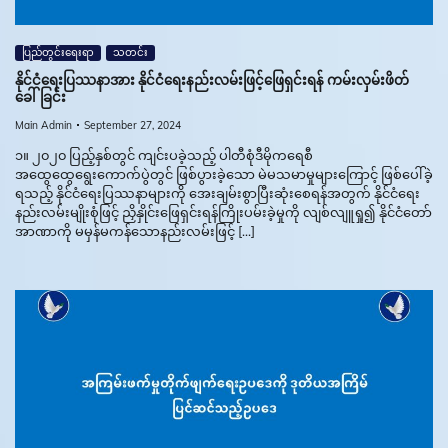
ပြည်တွင်းရေးရာ
သတင်း
နိုင်ငံရေးပြဿနာအား နိုင်ငံရေးနည်းလမ်းဖြင့်ဖြေရှင်းရန် ကမ်းလှမ်းဖိတ်
ခေါ်ခြင်း
Main Admin
September 27, 2024
၁။ ၂၀၂၀ ပြည့်နှစ်တွင် ကျင်းပခဲ့သည့် ပါတီစုံဒီမိုကရေစီ
အထွေထွေရွေးကောက်ပွဲတွင် ဖြစ်ပွားခဲ့သော မဲမသမာမှုများကြောင့် ဖြစ်ပေါ်ခဲ့
ရသည့် နိုင်ငံရေးပြဿနာများကို အေးချမ်းစွာပြီးဆုံးစေရန်အတွက် နိုင်ငံရေး
နည်းလမ်းမျိုးစုံဖြင့် ညှိနှိုင်းဖြေရှင်းရန်ကြိုးပမ်းခဲ့မှုကို လျစ်လျူရှု၍ နိုင်ငံတော်
အာဏာကို မမှန်မကန်သောနည်းလမ်းဖြင့် […]