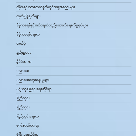
တိုင်းရင်းသားလက်နက်ကိုင်အဖွဲ့အစည်းများ
ထုတ်ပြန်ချက်များ
ဒီမိုကရေစီနှင့်ဖက်ဒရယ်တည်ဆောက်‌ရေးကိစ္စရပ်များ
ဒီမိုကရေစီရေးရာ
ဓာတ်ပုံ
နည်းဥပဒေ
နိုင်ငံတကာ
ပညာပေး
ပညာပေးဆွေးနွေးမှုများ
ပဋိပက္ခဖြေရှင်းရေးဆိုင်ရာ
ပြည်တွင်း
ပြည်တွင်း
ပြည်တွင်းရေးရာ
ဖက်ဒရယ်ရေးရာ
ဖွံ့ဖြိုးရေးဆိုင်ရာ