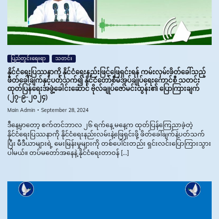
ပြည်တွင်းရေးရာ
သတင်း
နိုင်ငံရေးပြဿနာကို နိုင်ငံရေးနည်းဖြင့်ဖြေရှင်းရန် ကမ်းလှမ်းဖိတ်ခေါ်သည့်
ဖိတ်ခေါ်ချက်နှင့်ပတ်သက်၍ နိုင်ငံတော်စီမံအုပ်ချုပ်ရေးကောင်စီ သတင်း
ထုတ်ပြန်ရေးအဖွဲ့ခေါင်းဆောင် ဗိုလ်ချုပ်ဇော်မင်းထွန်း၏ ပြောကြားချက်
(၂၇-၉-၂၀၂၄)
Main Admin
September 28, 2024
ဒီနေ့မှာတော့ စက်တင်ဘာလ ၂၆ ရက်နေ့ မနေ့က ထုတ်ပြန်ကြေညာခဲ့တဲ့
နိုင်ငံရေးပြဿနာကို နိုင်ငံရေးနည်းလမ်းနဲ့ဖြေရှင်းဖို့ ဖိတ်ခေါ်ချက်နဲ့ပတ်သက်
ပြီး မီဒီယာများရဲ့ မေးမြန်းမှုများကို တစ်ပေါင်းတည်း ရှင်းလင်းပြောကြားသွား
ပါမယ်။ တပ်မတော်အနေနဲ့ နိုင်ငံရေးတာဝန် […]