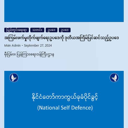
ပြည်တွင်းရေးရာ
သတင်း
ဥပဒေ
ဥပဒေ
အကြမ်းဖက်မှုတိုက်ဖျက်ရေးဥပဒေကို ဒုတိယအကြိမ်ပြင်ဆင်သည့်ဥပဒေ
Main Admin
September 27, 2024
မှီငြမ်း။ ပြန်ကြားရေးဝန်ကြီးဌာန