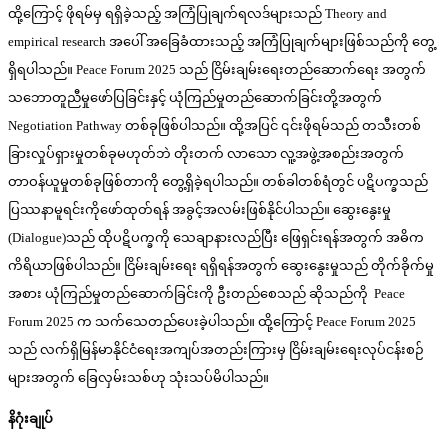
ထို့ကြောင့် ဖိုရမ်မှ ရရှိခဲ့သည့် အကြံပြုချက်ရလဒ်များသည် Theory and
empirical research အပေါ် အခြေခံထားသည့် အကြံပြုချက်များဖြစ်သည်ကို တွေ့
ရှိရပါသည်။ Peace Forum 2025 သည် ငြိမ်းချမ်းရေးတည်ဆောက်ရေး အတွက်
သဘောတူညီမှုဖော်ပြခြင်းနှင့် ယုံကြည်မှုတည်ဆောက်ခြင်းတို့အတွက်
Negotiation Pathway တစ်ခုဖြစ်ပါသည်။ ထို့အပြင် ၎င်းဖိုရမ်သည် တသီးတစ်
ခြားလှုပ်ရှားမှုတစ်ခုမဟုတ်ဘဲ တိုးတက် လာသော လူ့အဖွဲ့အစည်းအတွက်
တာဝန်ယူမှုတစ်ခုဖြစ်တာကို တွေ့ရှိခဲ့ရပါသည်။ တစ်ခါတစ်ရံတွင် ပဋိပက္ခသည်
ပြဿနာမူရင်းကိုဖော်ထုတ်ရန် အခွင့်အလမ်းဖြစ်နိုင်ပါသည်။ ဆွေးနွေးမှု
(Dialogue)သည် ထိုပဋိပက္ခကို သေချာနားလည်ပြီး ဖြေရှင်းရန်အတွက် အဓိက
ကိရိယာဖြစ်ပါသည်။ ငြိမ်းချမ်းရေး ရရှိရန်အတွက် ဆွေးနွေးမှုသည် တိုက်ခိုက်မှု
အစား ယုံကြည်မှုတည်ဆောက်ခြင်းကို ဦးတည်စေသည် ဆိုသည်ကို Peace
Forum 2025 က သက်သေတည်ပေးခဲ့ပါသည်။ ထို့ကြောင့် Peace Forum 2025
သည် လက်ရှိမြန်မာနိုင်ငံရေးအကျပ်အတည်းကြားမှ ငြိမ်းချမ်းရေးလုပ်ငန်းစဉ်
များအတွက် ခြေလှမ်းသစ်ဟု သုံးသပ်မိပါသည်။
နိဂုံးချုပ်