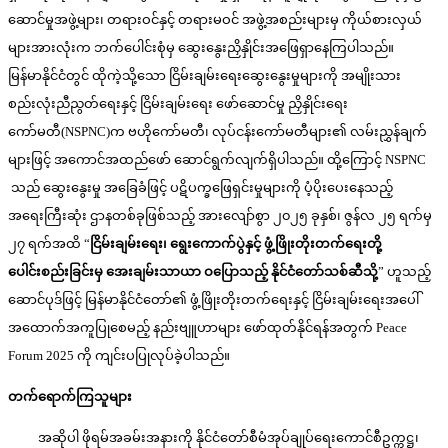
ဆောင်မှုအဖွဲ့များ၊ တရားဝင်နှင့် တရားမဝင် အဖွဲ့အစည်းများမှ ကိုယ်စားလှယ်
များအားလုံးက ဘက်ပေါင်းစုံမှ ဆွေးနွေးညှိနှိုင်းအဖြေရှာနေကြပါသည်။
မြန်မာနိုင်ငံတွင် ထိုကဲ့သို့သော ငြိမ်းချမ်းရေးဆွေးနွေးမှုများကို အမျိုးသား
စည်းလုံးညီညွတ်ရေးနှင့် ငြိမ်းချမ်းရေး ဖော်ဆောင်မှု ညှိနှိုင်းရေး
ကော်မတီ(NSPNC)က ဗဟိုကော်မတီ၊ လုပ်ငန်းကော်မတီများ၏ လမ်းညွှန်ချက်
များဖြင့် အကောင်အထည်ဖော် ဆောင်ရွက်လျက်ရှိပါသည်။ ထို့ကြောင့် NSPNC
သည် ဆွေးနွေးမှု အခြေခံဖြင့် ပဋိပက္ခဖြေရှင်းမှုများကို ပံ့ပိုးပေးနေသည့်
အရေးကြီးဆုံး ဌာနတစ်ခုဖြစ်သည့် အားလျော်စွာ ၂၀၂၅ ခုနှစ်၊ ဇွန်လ ၂၅ ရက်မှ
၂၇ ရက်အထိ “
ငြိမ်းချမ်းရေး၊ ရွေးကောက်ပွဲနှင့် ဖွံ့ဖြိုးတိုးတက်ရေးတို့
ပေါင်းစည်းခြင်းမှ အေးချမ်းသာယာ ဝပြောသည့် နိုင်ငံတော်သစ်ဆီသို့
” ဟူသည့်
ဆောင်ပုဒ်ဖြင့် မြန်မာနိုင်ငံတော်၏ ဖွံ့ဖြိုးတိုးတက်ရေးနှင့် ငြိမ်းချမ်းရေးအပေါ်
အထောက်အကူပြုစေမည့် နည်းဗျူဟာများ ဖော်ထုတ်နိုင်ရန်အတွက် Peace
Forum 2025 ကို ကျင်းပပြုလုပ်ခဲ့ပါသည်။
တက်ရောက်ကြသူများ
အဆိုပါ ဖိုရမ်အခမ်းအနားကို နိုင်ငံတော်စီမံအုပ်ချုပ်ရေးကောင်စီဥက္ကဋ္ဌ၊