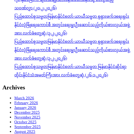
သဝဏ်လွှာ (၂၀-၂-၂၀၂၆)
ပြည်ထောင်စုသမ္မတမြန်မာနိုင်ငံတော် ယာယီသမ္မတ ရုရှားဖက်ဒရေးရှင်း
နိုင်ငံလုံခြုံရေးကောင်စီ အတွင်းရေးမှူးဦးဆောင်သည့်ကိုယ်စားလှယ်အဖွဲ့
အား လက်ခံတွေ့ဆုံ (၃-၂-၂၀၂၆)
ပြည်ထောင်စုသမ္မတမြန်မာနိုင်ငံတော် ယာယီသမ္မတ ရုရှားဖက်ဒရေးရှင်း
နိုင်ငံလုံခြုံရေးကောင်စီ အတွင်းရေးမှူးဦးဆောင်သည့်ကိုယ်စားလှယ်အဖွဲ့
အား လက်ခံတွေ့ဆုံ (၃-၂-၂၀၂၆)
ပြည်ထောင်စုသမ္မတမြန်မာနိုင်ငံတော် ယာယီသမ္မတ မြန်မာနိုင်ငံဆိုင်ရာ
ထိုင်းနိုင်ငံသံအမတ်ကြီးအား လက်ခံတွေ့ဆုံ (၂၆-၁-၂၀၂၆)
Archives
March 2026
February 2026
January 2026
December 2025
November 2025
October 2025
September 2025
August 2025