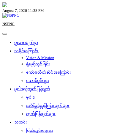
Skip
to
August 7, 2026 11:38 PM
content
NSPNC
မူလစာမျက်နှာ
သမိုင်းကြောင်း
Vision & Mission
ရုံးဖွင့်လှစ်ခြင်း
ကော်မတီတံဆိပ်အကြောင်း
ဆောင်ပုဒ်များ
မူဝါဒနှင့်ထုတ်ပြန်ချက်
မူဝါဒ
အမိန့်နှင့်ညွှန်ကြားချက်များ
ထုတ်ပြန်ချက်များ
သတင်း
ပြည်တွင်းရေးရာ