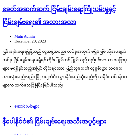
ခေတ်အဆက်ဆက် ငြိမ်းချမ်းရေးကြိုးပမ်းမှုနှင့်
ငြိမ်းချမ်းရေး၏ အလားအလာ
Main Admin
December 20, 2023
ငြိမ်းချမ်းရေးရရှိဖို့သည် လူ့အဖွဲ့အစည်း တစ်ခုအတွက် မရှိမဖြစ် လိုအပ်ချက်
တစ်ခု၊ငြိမ်းချမ်းရေးမရှိရင် တိုင်းပြည်တစ်ပြည်သည် စည်ပင်သာယာ ဝပြောမှု
များ မရရှိနိုင်သည့်အပြင် တိုင်းရင်သား ပြည်သူများ၏ လူမှုစီးပွား ဘဝများ
အားလုံးသည်လည်း ပြိုလဲပျက်စီး သွားနိုင်သည်ဆိုသည်ကို သမိုင်းသင်ခန်းစာ
များက သက်သေပြခဲ့ပြီး ဖြစ်ပါသည်။
ဆောင်းပါးများ
နီပေါနိုင်ငံ၏ ငြိမ်းချမ်းရေးအသီးအပွင့်များ