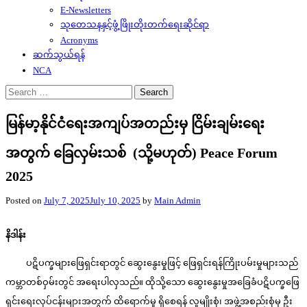
E-Newsletters
သုတေသနနှင့်ဖွံ့ဖြိုးတိုးတက်ရေးဆိုင်ရာ
Acronyms
ဆက်သွယ်ရန်
NCA
Search
for:
မြန်မာ့နိုင်ငံရေးအကျပ်အတည်းမှ ငြိမ်းချမ်းရေး
အတွက် ခြေလှမ်းသစ် (သို့မဟုတ်) Peace Forum
2025
Posted on
July 7, 2025
July 10, 2025
by
Main Admin
နိဒါန်း
ပဋိပက္ခများဖြေရှင်းရာတွင် ဆွေးနွေးမှုဖြင့် ဖြေရှင်းရန်ကြိုးပမ်းမှုများသည်
ကမ္ဘာတစ်ဝှမ်းတွင် အရေးပါလှသည်။ ထိုသို့သော ဆွေးနွေးမှုအခြေခံပဋိပက္ခဖြေ
ရှင်းရေးလုပ်ငန်းများအတွက် ထိရောက်မှု ရှိစေရန် လူမျိုးစုံ၊ အဖွဲ့အစည်းစုံမှ ဦး