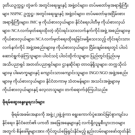
ဒုတိယဥက္ကဋ္ဌ၊ တွဲဖက် အတွင်းရေးမှူးနှင့် အဖွဲ့ဝင်များ၊ တပ်မတော်မှအရာရှိကြီး
များ NSPNC ဥက္ကဋ္ဌ၊ အတွင်းရေးမှူးနှင့် အဖွဲ့ဝင်များ၊ တပ်မတော်မှအငြိမ်းစား
အရာရှိကြီးများ၊ JMC မှ ကိုယ်စားလှယ်များ၊ နိုင်ငံရေးပါတီမှ ကိုယ်စားလှယ်
များ၊ NCA လက်မှတ်ရေးထိုးတဲ့ တိုင်းရင်းသားလက်နက်ကိုင်အဖွဲ့ အစည်းများမှ
ကိုယ်စားလှယ်များ၊ NCA လက်မှတ်ရေးထိုးရခြင်းမရှိသေးသည့် တိုင်းရင်းသား
လက်နက်ကိုင် အဖွဲ့အစည်းများမှ ကိုယ်စားလှယ်များ၊ ငြိမ်းချမ်းရေးတွင် ပါဝင်
ဆောင်ရွက်ခဲ့ကြသူများ၊ ပါဝင်သင့် ပါဝင်ထိုက်သူများ၊ ပြည်တွင်းပြည်ပမှ
အသိပညာရှင် အတတ်ပညာရှင်များ၊ ဌာနဆိုင်ရာ တာဝန်ရှိသူများ၊ တက္ကသိုလ်
များမှ ပါမောက္ခများနှင့် ကျောင်းသားကျောင်းသူများ၊ INGO NGO အဖွဲ့အစည်း
များမှ ကိုယ်စားလှယ်များ၊ နိုင်ငံတကာမှ သံတမန်များ၊ အသင်းအဖွဲ့များမှ
ကိုယ်စားလှယ်များနှင့် လေ့လာသူများ တက်ရောက်ခဲ့ကြပါသည်။
ဖိုရမ်ဆွေးနွေးမှုရလဒ်များ
ဖိုရမ်အခမ်းအနားကို အဖွဲ့ (၂)ဖွဲ့ခွဲကာ ရွေးကောက်ပွဲအောင်မြင်စွာကျင်းပ
နိုင်ရေး၊ နိုင်ငံတော်၏ ပကတိ အခြေအနေများနှင့် လက်ရှိလူမှုစီးပွားဘဝများ
အတွက် စိန်ခေါ်မှုများအား ကိုင်တွယ်ဖြေရှင်းနိုင်မည့် နည်းလမ်းများဖော်ထုတ်နိုင်