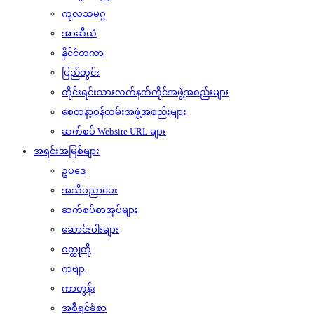
ကုလသမဂ္ဂ
အာဆီယံ
နိုင်ငံတကာ
ပြည်တွင်း
တိုင်းရင်းသားလက်နက်ကိုင်အဖွဲ့အစည်းများ
စေတနာ့ဝန်ထမ်းအဖွဲ့အစည်းများ
ဆက်စပ် Website URL များ
အရင်းအမြစ်များ
ဥပဒေ
အသိပညာပေး
ဆက်စပ်စာအုပ်များ
ဆောင်းပါးများ
ဝတ္ထုတို
ကဗျာ
ကာတွန်း
အစီရင်ခံစာ