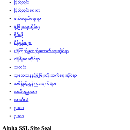
ပြည်တွင်း
ပြည်တွင်းရေးရာ
ဖက်ဒရယ်ရေးရာ
ဖွံ့ဖြိုးရေးဆိုင်ရာ
ဗွီဒီယို
မိန့်ခွန်းများ
ယုံကြည်မှုတည်ဆောက်ရေးဆိုင်ရာ
လုံခြုံရေးဆိုင်ရာ
သတင်း
သုတေသနနှင့်ဖွံ့ဖြိုးတိုးတက်ရေးဆိုင်ရာ
အမိန့်နှင့်ညွှန်ကြားချက်များ
အသိပညာပေး
အာဆီယံ
ဥပဒေ
ဥပဒေ
Alpha SSL Site Seal