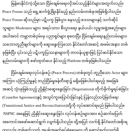
မြန်မာနိုင်ငံကဲ့သို့သော ငြိမ်းချမ်းရေးလိုအပ်သည့်နိုင်ငံများအတွက်လည်း
Peace Forum သည် ရှေ့ဆက်ဖွံ့ဖြိုးနိုင်မည့် နည်းလမ်းတစ်ခုအဖြစ်ရှိပါသည်။
Peace Forum ဆိုသည်မှာ ပဋိပက္ခ ဖြစ်ပွား နေသည့် ဒေသများနှင့် သက်ဆိုင်
သူများ၊ Moderator များ၊ အရပ်သား၊ စီးပွားရေး နယ်ပယ်၊ လူမှုအဖွဲ့အစည်းများ
အပါအဝင် ကမ္ဘာတစ်ဝှမ်းမှ ပညာရှင်များ စုဝေးပြီး ငြိမ်းချမ်းရေးနည်းလမ်းများ၊
သဘောတူညီချက်များကို ဆွေးနွေးကြသော နိုင်ငံတော်အဆင့် အခမ်းအနား တစ်
ခုဖြစ်ပြီး ၎င်းသည် ပဋိပက္ခပြဿနာများကို တာဝန်ယူစွာဖြင့် ပြင်ဆင်နိုင်သော
နည်းလမ်းများကို ဖော်ထုတ်ပေး နိုင်သည့် Platform တစ်ခုဖြစ်ပါသည်။
ငြိမ်းချမ်းရေးလုပ်ငန်းစဉ် (Peace Process) တစ်ခုတွင် တူညီသော Actor များ
အကြား ယုံကြည်မှုနှင့် တည်ငြိမ်မှုဖန်တီးရာ၌ မရှိမဖြစ်ပါဝင်ရမည့် အခြေခံ
အဆင့် သုံးခုဖြစ်သည့် ညှိနှိုင်းဆွေးနွေးခြင်း (Negotiation)၊ တိုက်ခိုက်မှုရပ်စဲခြင်း
(Ceasefire Agreement)နှင့် အသွင်ကူးပြောင်းခြင်းနှင့် ပြန်လည်သင့်မြတ်ရေး
(Transitional Justice and Reconciliation)တို့ကို လုပ်ဆောင်ရမည် ဖြစ်ပါသည်။
NSPNC အနေဖြင့် ညှိနှိုင်းဆွေးနွေးခြင်း လုပ်ငန်းစဉ်များအား စဉ်ဆက်မပြတ်
အကောင်အဖော်ဆောင်ရွက် လျက်ရှိပါသည်။ ထို့အပြင် လက်ရှိ နိုင်ငံတော်အစိုးရ
ကလည်း တစ်ဖက်သတ် အပစ်အခတ်ရပ်စဲရေးများ ကို ဆောင်ရွက်လျက်ရှိ