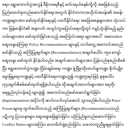
ရေး၊ ရွေးကောက်ပွဲအလွန် ဒီမိုကရေစီနှင့် ဖက်ဒရယ်စနစ်တို့ကို အခြေခံသည့်
ပြည်ထောင်စုတည်ဆောက်နိုင်ရေးအတွက် နိုင်ငံတကာအသိုက်အဝန်း၏ အခန်း
ကဏ္ဍများအား ဖော်ထုတ်နိုင်ရေးနှင့် ပထဝီနိုင်ငံရေး အခြေအနေများအား သုံးသပ်
ကာ မြန်မာနိုင်ငံ၏ အနာဂတ် အသွင်ကူးပြောင်းရေးတို့တွင် ကျင့်သုံးနိုင်မည့် နည်း
လမ်းများအား ဖော်ထုတ်ခြင်းစသည့် အကြောင်းအရာ များအပေါ် အလေးပေး
ဆွေးနွေးခဲ့ကြရာ Policy Recommendation များနှင့် လက်တွေ့ အကောင်အထည်
ဖော်နိုင်သည့် အကြံပြုချက်များ (Recommendation) အချက်ပေါင်း ၁၅၀ ကျော်
ဆွေးနွေး ဖော်ထုတ် နိုင်ခဲ့ပါသည်။ အချက်အလက်များအား ပြန်လည်စုစည်းစိစစ်
ပြီး ရွေးကောက်ပွဲကဏ္ဍ၊ ငြိမ်းချမ်းရေး ကဏ္ဍ၊ ဖွံ့ဖြိုးတိုးတက်မှုကဏ္ဍ၊ စိုက်ပျိုး၊
မွေးမြူရေးကဏ္ဍနှင့် ပထဝီနိုင်ငံရေးကဏ္ဍဟူ၍ ကဏ္ဍ(၅)ရပ်ဖြင့် စုစုပေါင်း
(၇၄)ချက်စိစစ်ဖော်ထုတ်ရရှိခဲ့ပါသည်။ ထိုအချက်အလက်များအား ရေတို၊
ရေရှည်လုပ်ငန်းစဉ် များခွဲ၍ အကောင်ထည်ဖော်ဆောင်ရွက်ခြင်း
(Implementation) အပိုင်းကို ဆက်လက်လုပ်ဆောင် သွားမည်စ်ပါသည်။ Peace
Forum များမှ ထွက်ပေါ်လာသည့် အကြံပြုချက်များ (Recommendation)သည်
ပဋိပက္ခ ပြဿနာများ ဆွေးနွေးဖြေရှင်းခြင်း၊ ယုံကြည်မှုတည်ဆောက်ခြင်း၊
Conflict Parties များအကြား မဟာမိတ်ဖွဲ့စည်းခြင်း၊ သဘောတူညီမှုချမှတ်ခြင်း၊