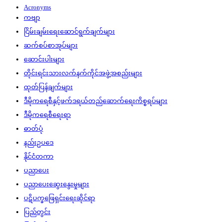
Acronyms
ကဗျာ
ငြိမ်းချမ်းရေးဆောင်ရွက်ချက်များ
ဆက်စပ်စာအုပ်များ
ဆောင်းပါးများ
တိုင်းရင်းသားလက်နက်ကိုင်အဖွဲ့အစည်းများ
ထုတ်ပြန်ချက်များ
ဒီမိုကရေစီနှင့်ဖက်ဒရယ်တည်ဆောက်‌ရေးကိစ္စရပ်များ
ဒီမိုကရေစီရေးရာ
ဓာတ်ပုံ
နည်းဥပဒေ
နိုင်ငံတကာ
ပညာပေး
ပညာပေးဆွေးနွေးမှုများ
ပဋိပက္ခဖြေရှင်းရေးဆိုင်ရာ
ပြည်တွင်း