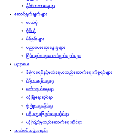
နိုင်ငံတကာရေးရာ
ဆောင်ရွက်ချက်များ
ဓာတ်ပုံ
ဗွီဒီယို
မိန့်ခွန်းများ
ပညာပေးဆွေးနွေးမှုများ
ငြိမ်းချမ်းရေးဆောင်ရွက်ချက်များ
ပညာပေး
ဒီမိုကရေစီနှင့်ဖက်ဒရယ်တည်ဆောက်‌ရေးကိစ္စရပ်များ
ဒီမိုကရေစီရေးရာ
ဖက်ဒရယ်ရေးရာ
လုံခြုံရေးဆိုင်ရာ
ဖွံ့ဖြိုးရေးဆိုင်ရာ
ပဋိပက္ခဖြေရှင်းရေးဆိုင်ရာ
ယုံကြည်မှုတည်ဆောက်ရေးဆိုင်ရာ
ဆက်စပ်အဖွဲ့အစည်း