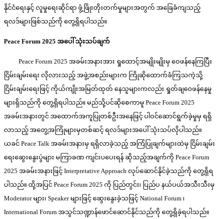
နိုင်ငံရေးနှင့် လူမှုရေးဆိုင်ရာ ဖွံ့ဖြိုးတိုးတက်မှုများအတွက် အခြေခံကျသည့်
ရလဒ်များဖြစ်သည်ကို တွေ့ရှိရပါသည်။
Peace Forum 2025 အပေါ် သုံးသပ်ချက်
Peace Forum 2025 အခမ်းအနားအား ရှုထောင့်အမျိုးမျိုးမှ ဝေဖန်နေကြပြီး
ငြိမ်းချမ်းရေး လိုလားသည့် အဖွဲ့အစည်းများက ကြိုဆိုထောက်ခံကြသကဲ့သို့
ငြိမ်းချမ်းရေးဖြင့် ကိုယ်ကျိုးအမြတ်ထုတ် နေသူများကလည်း ရှုတ်ချဝေဖန်နေမှု
များရှိသည်ကို တွေ့ရှိရပါသည်။ မည်သို့ပင်ဆိုစေကာမူ Peace Forum 2025
အခမ်းအနားတွင် အထောက်အကူပြုတစ်ဦးအနေဖြင့် ပါဝင်ဆောင်ရွက်ခဲ့မှုမှ ရရှိ
လာသည့် အတွေ့အကြုံများမှတစ်ဆင့် ရလဒ်များအပေါ် သုံးသပ်လိုပါသည်။
ယခင် Peace Talk အခမ်းအနားမှ ရရှိလာခဲ့သည့် အကြံပြုချက်များထဲမှ ငြိမ်းချမ်း
ရေးဆွေးနွေးပွဲများ မကြာခဏ ကျင်းပပေးရန် ဆိုသည့်အချက်ကို Peace Forum
2025 အခမ်းအနားဖြင့် Interpretative Approach လုပ်ဆောင်နိုင်ခဲ့သည်ကို တွေ့ရှိရ
ပါသည်။ ထို့အပြင် Peace Forum 2025 ကို ပြည်တွင်း၊ ပြည်ပ နယ်ပယ်အသီးသီးမှ
Moderator များ၊ Speaker များဖြင့် ဆွေးနွေးခဲ့သဖြင့် National Forum ၊
International Forum အသွင်သဏ္ဍာန်ဖောင်ဆောင်နိုင်သည်ကို တွေ့ရှိခဲ့ရပါသည်။