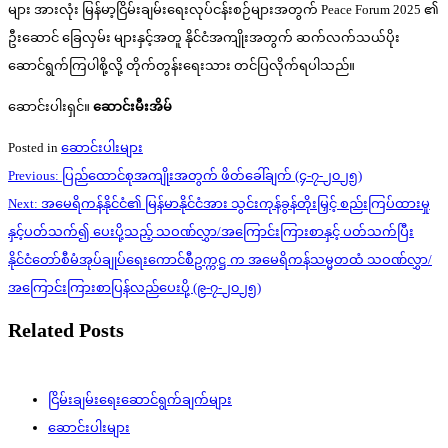
များ အားလုံး မြန်မာ့ငြိမ်းချမ်းရေးလုပ်ငန်းစဉ်များအတွက် Peace Forum 2025 ၏
ဦးဆောင် ခြေလှမ်း များနှင့်အတူ နိုင်ငံအကျိုးအတွက် ဆက်လက်သယ်ပိုး
ဆောင်ရွက်ကြပါစို့လို့ တိုက်တွန်းရေးသား တင်ပြလိုက်ရပါသည်။
ဆောင်းပါးရှင်။
ဆောင်းမီးအိမ်
Posted in
ဆောင်းပါးများ
Post
Previous:
ပြည်ထောင်စုအကျိုးအတွက် ဖိတ်ခေါ်ချက် (၄-၇-၂၀၂၅)
navigation
Next:
အမေရိကန်နိုင်ငံ၏ မြန်မာနိုင်ငံအား သွင်းကုန်ခွန်တိုးမြှင့် စည်းကြပ်ထားမှု
နှင့်ပတ်သက်၍ ပေးပို့သည့် သဝဏ်လွှာ/အကြောင်းကြားစာနှင့် ပတ်သက်ပြီး
နိုင်ငံတော်စီမံအုပ်ချုပ်ရေးကောင်စီဥက္ကဋ္ဌ က အမေရိကန်သမ္မတထံ သဝဏ်လွှာ/
အကြောင်းကြားစာပြန်လည်ပေးပို့ (၉-၇-၂၀၂၅)
Related Posts
ငြိမ်းချမ်းရေးဆောင်ရွက်ချက်များ
ဆောင်းပါးများ