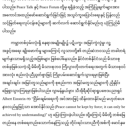
ပါသည်။ Peace Talk နှင့် Peace Forum တို့မှ ရရှိခဲ့သည့် အကြံပြုချက်များအား
အကောင်အထည်ဖော်ဆောင်ရွက်ခြင်းဖြင့် အသွင်ကူးပြောင်းရေးနှင့် ပြန်လည်
သင့်မြတ်ရေးလုပ်ငန်းစဉ်များကို ဆက်လက် ဆောင်ရွက်နိုင်မည်ဟု ယုံကြည်မိ
ပါသည်။
ကမ္ဘာတစ်ဝှမ်းလုံးရှိ နေရာအမျိုးမျိုး၌ ပဋိပက္ခ၊ အမြင်ကွဲလွဲမှု၊ လူ့
အခွင့်အရေး ချိုးဖောက်မှု များကြောင့် လူသားတို့၏ တည်ဆဲဘဝသည် တခါတရံ
မျက်နှာသာမရှိသည့်အဖြစ်များ ဖြစ်ပေါ်နေသည်။ နိုင်ငံတစ်နိုင်ငံသည် မိသားစု
တစ်ခုဖြစ်သကဲ့သို့ မိမိတို့ မိသားစုဘဝ ကြီးပွားတိုးတက်‌ရေးအတွက် မိသားစုဝင်
အားလုံး စည်းလုံးညီညွတ်စွာဖြင့် ကြိုးပမ်းဆောင်ရွက်သွားရမှာဖြစ်ပြီး
အချင်းချင်း အမြင်တူသည်များကို စုစည်းကာ အမြင်မတူသည်များကို ညှိနှိုင်း
ဖြေရှာသွားကြရမှာဖြစ်ပါသည်။ ဂျာမန်နွယ်ဖွား သီအိုရီဆိုင်ရာရူပဗေဒပညာရှင်
Albert Einstein က “ငြိမ်းချမ်းရေးကို အင်အားဖြင့် ထိန်းထားနိုင်မည် မဟုတ်ပေ။
နားလည်မှုဖြင့်သာ အောင်နိုင်သည် (Peace cannot be kept by force; it can only be
achieved by understanding)” ဟု ပြောကြားခဲ့ပါသည်။ ထို့ကြောင့် မိမိတို့ တစ်မြေ
တည်းနေ တစ်ရေတည်းသောက်နေကြသည့် တိုင်းရင်းသားညီကိုအစ်ကို မောင်နှမ