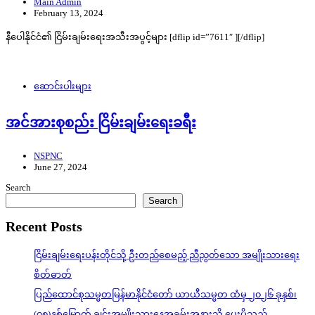
Main Admin
February 13, 2024
နီပေါနိုင်ငံ၏ ငြိမ်းချမ်းရေးအသီးအပွင့်များ [dflip id=”7611″ ][/dflip]
ဆောင်းပါးများ
အင်အားစုစည်း ငြိမ်းချမ်းရေးခရီး
NSPNC
June 27, 2024
Search
Search
Recent Posts
ငြိမ်းချမ်းရေးပန်းတိုင်သို့ ဦးတည်စေမည့် ညီညွတ်သော အမျိုးသားရေး
စိတ်ဓာတ်
ပြည်ထောင်စုသမ္မတမြန်မာနိုင်ငံတော် ယာယီသမ္မတ ထံမှ ၂၀၂၆ ခုနှစ်၊
(၇၈)နှစ်မြောက် ချင်းအမျိုးသားနေ့အခမ်းအနားသို့ ပေးပို့သည့်