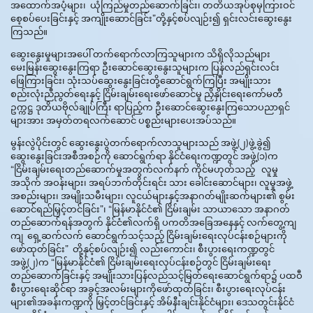
အထောက်အပံ့များ၊ ယုံကြည်မှုတည်ဆောက်ခြင်း၊ တတိယအုပ်စုမှကြားဝင်
စေ့စပ်ပေးခြင်းနှင့် အကျိုးဆောင်ခြင်း”တို့နှင့်စပ်လျဉ်း၍ ရှင်းလင်းဆွေးနွေး
ကြသည်။
ဆွေးနွေးမှုများအပေါ် တက်ရောက်လာကြသူများက သိရှိလိုသည်များ
မေးမြန်းဆွေးနွေးကြရာ ဦးဆောင်ဆွေးနွေးသူများက ပြန်လည်ရှင်းလင်း
ဖြေကြားခြင်း၊ သုံးသပ်ဆွေးနွေးခြင်းတို့ဆောင်ရွက်ကြပြီး အမျိုးသား
စည်းလုံးညီညွတ်ရေးနှင့် ငြိမ်းချမ်းရေးဖော်ဆောင်မှု ညှိနှိုင်းရေးကော်မတီ
ဥက္ကဋ္ဌ ဒုတိယဗိုလ်ချုပ်ကြီး ရာပြည့်က ဦးဆောင်ဆွေးနွေးကြသောပညာရှင်
များအား အမှတ်တရလက်ဆောင် ပစ္စည်းများပေးအပ်သည်။
မွန်းလွဲပိုင်းတွင် ဆွေးနွေးပွဲတက်ရောက်လာသူများသည် အဖွဲ့(၂)ဖွဲ့ခွဲ၍
ဆွေးနွေးခြင်းအစီအစဉ်ကို ဆောင်ရွက်ရာ နိုင်ငံရေးကဏ္ဍတွင် အဖွဲ့(၁)က
“ငြိမ်းချမ်းရေးတည်ဆောက်မှုအတွက်လက်နက် ကိုင်မဟုတ်သည့် လူမှု
အသိုက် အဝန်းများ၊ အရပ်ဘက်တိုင်းရင်း သား ခေါင်းဆောင်များ၊ လူမှုအဖွဲ့
အစည်းများ၊ အမျိုးသမီးများ၊ လူငယ်များနှင့်အနာဂတ်မျိုးဆက်များ၏ စွမ်း
ဆောင်ရည်မြှင့်တင်ခြင်း”၊ “မြန်မာနိုင်ငံ၏ ငြိမ်းချမ်း သာယာသော အနာဂတ်
တည်ဆောက်ရန်အတွက် နိုင်ငံ၏လက်ရှိ ပကတိအခြေအနေနှင့် လက်တွေ့ကျ
ကျ ရှေ့ဆက်လက် ဆောင်ရွက်သင့်သည့် ငြိမ်းချမ်းရေးလုပ်ငန်းစဉ်များကို
ဖော်ထုတ်ခြင်း” တို့နှင့်စပ်လျဉ်း၍ လည်းကောင်း၊ စီးပွားရေးကဏ္ဍတွင်
အဖွဲ့(၂)က “မြန်မာနိုင်ငံ၏ ငြိမ်းချမ်းရေးလုပ်ငန်းစဉ်တွင် ငြိမ်းချမ်းရေး
တည်ဆောက်ခြင်းနှင့် အမျိုးသားပြန်လည်သင့်မြတ်ရေးဆောင်ရွက်ရာ၌ ပထဝီ
စီးပွားရေးဆိုင်ရာ အခွင့်အလမ်းများကိုဖော်ထုတ်ခြင်း၊ စီးပွားရေးလုပ်ငန်း
များ၏အခန်းကဏ္ဍကို မြှင့်တင်ခြင်းနှင့် အိမ်နီးချင်းနိုင်ငံများ၊ ဒေသတွင်းနိုင်ငံ