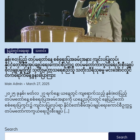
ပြည်တွင်းရေးရာ
သတင်း
နှစ်(၈ဝ)ပြည့် တပ်မတော်နေ့ စစ်ရေးပြအခမ်းအနား ကျင်းပပြုလုပ်၊
နိုင်ငံတော်စီမံအုပ်ချုပ်ရေးကောင်စီဥက္ကဋ္ဌ တပ်မတော်ကာကွယ်ရေးဦးစီးချုပ်
ဗိုလ်ချုပ်မှူးကြီး သတိုးမဟာသရေစည်သူ သတိုးသီရိသုဓမ္မ မင်းအောင်လှိုင်
တက်ရောက်မိန့်ခွန်းပြောကြား
Main Admin
March 27, 2025
၂၀၂၅ ခုနှစ်၊ မတ်လ ၂၇ ရက်နေ့၊ ယနေ့တွင် ကျရောက်သည့် နှစ်(၈၀)ပြည့်
တပ်မတော်နေ့ စစ်ရေးပြအခမ်းအနားကို ယနေ့ညပိုင်းတွင် နေပြည်တော်
စစ်ရေးပြကွင်း၌ ကျင်းပပြုလုပ်ရာ နိုင်ငံတော်စီမံအုပ်ချုပ်ရေးကောင်စီဥက္ကဋ္ဌ
တပ်မတော်ကာကွယ်ရေးဦးစီးချုပ် […]
Search
Search