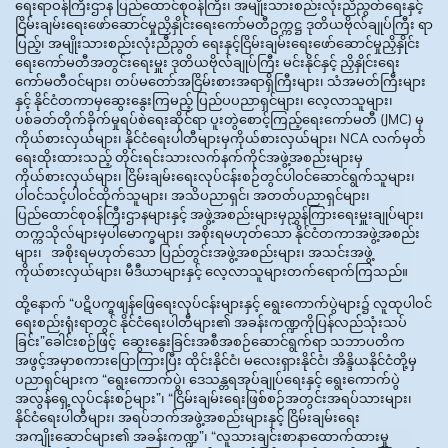
ရေးရာဝန်ကြီးဌာန ပြည်ထောင်စုဝန်ကြီး၊ အမျိုးသားစည်းလုံးညီညွတ်ရေးနှင့်
ငြိမ်းချမ်းရေးဖော်ဆောင်မှုညှိနှိုင်းရေးကော်မတီဥက္ကဋ္ဌ ဒုတိယဗိုလ်ချုပ်ကြီး ရာ
ပြည့်၊ အမျိုးသားစည်းလုံးညီညွတ် ရေးနှင့်ငြိမ်းချမ်းရေးဖော်ဆောင်မှုညှိနှိုင်း
ရေးကော်မတီအတွင်းရေးမှူး ဒုတိယဗိုလ်ချုပ်ကြီး မင်းနိုင်နှင့် ညှိနှိုင်းရေး
ကော်မတီဝင်များ၊ တပ်မတော်အငြိမ်းစားအရာရှိကြီးများ၊ သံအမတ်ကြီးများ
နှင့် နိုင်ငံတကာမှဆွေးနွေးကြမည့် ပြည်ပပညာရှင်များ၊ လေ့လာသူများ၊
ပစ်ခတ်တိုက်ခိုက်မှုရပ်စဲရေးဆိုင်ရာ ပူးတွဲစောင့်ကြည့်ရေးကော်မတီ (JMC) မှ
ကိုယ်စားလှယ်များ၊ နိုင်ငံရေးပါတီများမှကိုယ်စားလှယ်များ၊ NCA လက်မှတ်
ရေးထိုးထားသည့် တိုင်းရင်းသားလက်နက်ကိုင်အဖွဲ့အစည်းများမှ
ကိုယ်စားလှယ်များ၊ ငြိမ်းချမ်းရေးလုပ်ငန်းစဉ်တွင်ပါဝင်ဆောင်ရွက်သူများ၊
ပါဝင်သင့်ပါဝင်ထိုက်သူများ၊ အသိပညာရှင်၊ အတတ်ပညာရှင်များ၊
ပြည်ထောင်စုဝန်ကြီးဌာနများနှင့် အဖွဲ့အစည်းများမှညွှန်ကြားရေးမှူးချုပ်များ၊
တက္ကသိုလ်များမှပါမောက္ခများ၊ အစိုးရမဟုတ်သော နိုင်ငံတကာအဖွဲ့အစည်း
များ၊ အစိုးရမဟုတ်သော ပြည်တွင်းအဖွဲ့အစည်းများ၊ အသင်းအဖွဲ့
ကိုယ်စားလှယ်များ၊ မီဒီယာများနှင့် လေ့လာသူများတက်ရောက်ကြသည်။
ထို့နောက် “ပဋိပက္ခဖျန်ဖြေရေးလုပ်ငန်းများနှင့် ရွေးကောက်ပွဲများ၌ လူထုပါဝင်
ရေးစည်းရုံးရာတွင် နိုင်ငံရေးပါတီများ၏ အခန်းကဏ္ဍကိုပြန်လည်သုံးသပ်
ခြင်း”ခေါင်းစဉ်ဖြင့် ဆွေးနွေးခြင်းအစီအစဉ်ဆောင်ရွက်ရာ သဘာပတိက
အဖွင့်အမှာစကားပြောကြားပြီး ထိုင်းနိုင်ငံ၊ မလေးရှားနိုင်ငံ၊ အိန္ဒိယနိုင်ငံတို့မှ
ပညာရှင်များက “ရွေးကောက်ပွဲ၊ ဒေသန္တရအုပ်ချုပ်ရေးနှင့် ရွေးကောက်ပွဲ
အလွန်ရှေ့လုပ်ငန်းစဉ်များ”၊ “ငြိမ်းချမ်းရေးဖြစ်စဉ်အတွင်းအရပ်သားများ၊
နိုင်ငံရေးပါတီများ၊ အရပ်ဘက်အဖွဲ့အစည်းများနှင့် ငြိမ်းချမ်းရေး
အကျိုးဆောင်များ၏ အခန်းကဏ္ဍ”၊ “လူသားချင်းစာနာထောက်ထားမှု