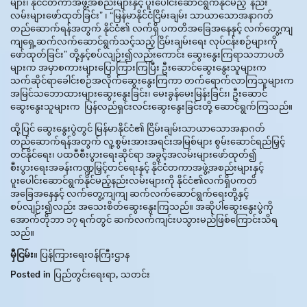
များ၊ နိုင်ငံတကာအဖွဲ့အစည်းများနှင့် ပူးပေါင်းဆောင်ရွက်နိုင်မည့် နည်း
လမ်းများဖော်ထုတ်ခြင်း” ၊ “မြန်မာနိုင်ငံငြိမ်းချမ်း သာယာသောအနာဂတ်
တည်ဆောက်ရန်အတွက် နိုင်ငံ၏ လက်ရှိ ပကတိအခြေအနေနှင့် လက်တွေ့ကျ
ကျရှေ့ဆက်လက်ဆောင်ရွက်သင့်သည့် ငြိမ်းချမ်းရေး လုပ်ငန်းစဉ်များကို
ဖော်ထုတ်ခြင်း” တို့နှင့်စပ်လျဉ်း၍လည်းကောင်း ဆွေးနွေးကြရာသဘာပတိ
များက အမှာစကားများပြောကြားကြပြီး ဦးဆောင်ဆွေးနွေးသူများက
သက်ဆိုင်ရာခေါင်းစဉ်အလိုက်ဆွေးနွေးကြကာ တက်ရောက်လာကြသူများက
အမြင်သဘောထားများဆွေးနွေးခြင်း၊ မေးခွန်မေးမြန်းခြင်း၊ ဦးဆောင်
ဆွေးနွေးသူများက ပြန်လည်ရှင်းလင်းဆွေးနွေးခြင်းတို့ ဆောင်ရွက်ကြသည်။
ထို့ပြင် ဆွေးနွေးပွဲတွင် မြန်မာနိုင်ငံ၏ ငြိမ်းချမ်းသာယာသောအနာဂတ်
တည်ဆောက်ရန်အတွက် လူ့စွမ်းအားအရင်းအမြစ်များ စွမ်းဆောင်ရည်မြှင့်
တင်နိုင်ရေး၊ ပထဝီစီးပွားရေးဆိုင်ရာ အခွင့်အလမ်းများဖော်ထုတ်၍
စီးပွားရေးအခန်းကဏ္ဍမြှင့်တင်ရေးနှင့် နိုင်ငံတကာအဖွဲ့အစည်းများနှင့်
ပူးပေါင်းဆောင်ရွက်နိုင်မည့်နည်းလမ်းများကို နိုင်ငံ၏လက်ရှိပကတိ
အခြေအနေနှင့် လက်တွေ့ကျကျ ဆက်လက်ဆောင်ရွက်ရေးတို့နှင့်
စပ်လျဉ်း၍လည်း အသေးစိတ်ဆွေးနွေးကြသည်။ အဆိုပါဆွေးနွေးပွဲကို
အောက်တိုဘာ ၁၇ ရက်တွင် ဆက်လက်ကျင်းပသွားမည်ဖြစ်ကြောင်းသိရ
သည်။
မှီငြမ်း
။ ပြန်ကြားရေးဝန်ကြီးဌာန
Posted in
ပြည်တွင်းရေးရာ
,
သတင်း