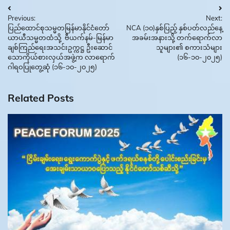
Post
Previous:
Next:
navigation
ပြည်ထောင်စုသမ္မတမြန်မာနိုင်ငံတော်
NCA (၁၀)နှစ်ပြည့် နှစ်ပတ်လည်နေ့
ယာယီသမ္မတထံသို့ ဗီယက်နမ်-မြန်မာ
အခမ်းအနားသို့ တက်ရောက်လာ
ချစ်ကြည်ရေးအသင်းဥက္ကဋ္ဌ ဦးဆောင်
သူများ၏ စကားသံများ
သောကိုယ်စားလှယ်အဖွဲ့က လာရောက်
(၁၆-၁၀-၂၀၂၅)
ဂါရဝပြုတွေ့ဆုံ (၁၆-၁၀-၂၀၂၅)
Related Posts