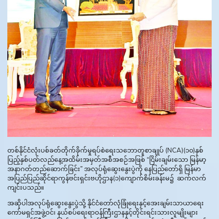
တစ်နိုင်ငံလုံးပစ်ခတ်တိုက်ခိုက်မှုရပ်စဲရေးသဘောတူစာချုပ် (NCA)(၁၀)နှစ်
ပြည့်နှစ်ပတ်လည်နေ့အထိမ်းအမှတ်အစီအစဉ်အဖြစ် “ငြိမ်းချမ်းသော မြန်မာ့
အနာဂတ်တည်ဆောက်ခြင်း” အလုပ်ရုံဆွေးနွေးပွဲကို နေပြည်တော်ရှိ မြန်မာ
အပြည်ပြည်ဆိုင်ရာကွန်ဗင်းရှင်းဗဟိုဌာန(၁)ကျောက်စိမ်းခန်းမ၌ ဆက်လက်
ကျင်းပသည်။
အဆိုပါအလုပ်ရုံဆွေးနွေးပွဲသို့ နိုင်ငံတော်လုံခြုံရေးနှင့်အေးချမ်းသာယာရေး
ကော်မရှင်အဖွဲ့ဝင်၊ နယ်စပ်ရေးရာဝန်ကြီးဌာနနှင့်တိုင်းရင်းသားလူမျိုးများ