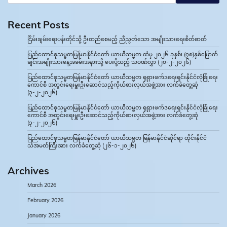
Recent Posts
ငြိမ်းချမ်းရေးပန်းတိုင်သို့ ဦးတည်စေမည့် ညီညွတ်သော အမျိုးသားရေးစိတ်ဓာတ်
ပြည်ထောင်စုသမ္မတမြန်မာနိုင်ငံတော် ယာယီသမ္မတ ထံမှ ၂၀၂၆ ခုနှစ်၊ (၇၈)နှစ်မြောက်
ချင်းအမျိုးသားနေ့အခမ်းအနားသို့ ပေးပို့သည့် သဝဏ်လွှာ (၂၀-၂-၂၀၂၆)
ပြည်ထောင်စုသမ္မတမြန်မာနိုင်ငံတော် ယာယီသမ္မတ ရုရှားဖက်ဒရေးရှင်းနိုင်ငံလုံခြုံရေး
ကောင်စီ အတွင်းရေးမှူးဦးဆောင်သည့်ကိုယ်စားလှယ်အဖွဲ့အား လက်ခံတွေ့ဆုံ
(၃-၂-၂၀၂၆)
ပြည်ထောင်စုသမ္မတမြန်မာနိုင်ငံတော် ယာယီသမ္မတ ရုရှားဖက်ဒရေးရှင်းနိုင်ငံလုံခြုံရေး
ကောင်စီ အတွင်းရေးမှူးဦးဆောင်သည့်ကိုယ်စားလှယ်အဖွဲ့အား လက်ခံတွေ့ဆုံ
(၃-၂-၂၀၂၆)
ပြည်ထောင်စုသမ္မတမြန်မာနိုင်ငံတော် ယာယီသမ္မတ မြန်မာနိုင်ငံဆိုင်ရာ ထိုင်းနိုင်ငံ
သံအမတ်ကြီးအား လက်ခံတွေ့ဆုံ (၂၆-၁-၂၀၂၆)
Archives
March 2026
February 2026
January 2026