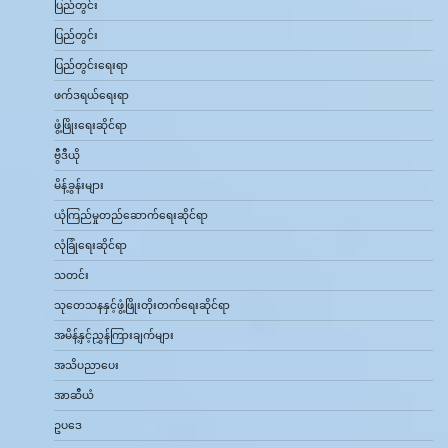
ပြည်တွင်း
ပြည်တွင်း
ပြည်တွင်းရေးရာ
ဖက်ဒရယ်ရေးရာ
ဖွံ့ဖြိုးရေးဆိုင်ရာ
ဗွီဒီယို
မိန့်ခွန်းများ
ယုံကြည်မှုတည်ဆောက်ရေးဆိုင်ရာ
လုံခြုံရေးဆိုင်ရာ
သတင်း
သုတေသနနှင့်ဖွံ့ဖြိုးတိုးတက်ရေးဆိုင်ရာ
အမိန့်နှင့်ညွှန်ကြားချက်များ
အသိပညာပေး
အာဆီယံ
ဥပဒေ