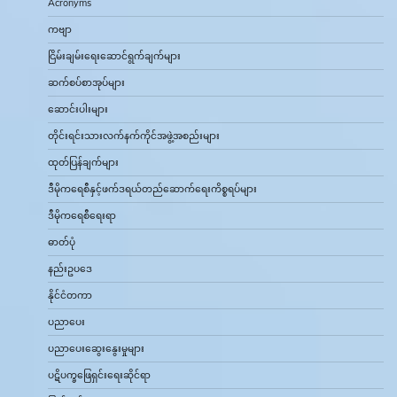
Acronyms
ကဗျာ
ငြိမ်းချမ်းရေးဆောင်ရွက်ချက်များ
ဆက်စပ်စာအုပ်များ
ဆောင်းပါးများ
တိုင်းရင်းသားလက်နက်ကိုင်အဖွဲ့အစည်းများ
ထုတ်ပြန်ချက်များ
ဒီမိုကရေစီနှင့်ဖက်ဒရယ်တည်ဆောက်‌ရေးကိစ္စရပ်များ
ဒီမိုကရေစီရေးရာ
ဓာတ်ပုံ
နည်းဥပဒေ
နိုင်ငံတကာ
ပညာပေး
ပညာပေးဆွေးနွေးမှုများ
ပဋိပက္ခဖြေရှင်းရေးဆိုင်ရာ