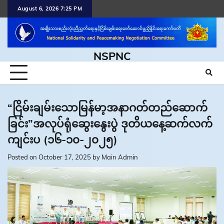
Skip
August 6, 2026 7:25 PM
to
content
NSPNC
“ငြိမ်းချမ်းသောမြန်မာ့အနာဂတ်တည်ဆောက်
ခြင်း”အလုပ်ရုံဆွေးနွေးပွဲ ဒုတိယနေ့ဆက်လက်
ကျင်းပ (၁၆-၁၀-၂၀၂၅)
Posted on
October 17, 2025
by
Main Admin