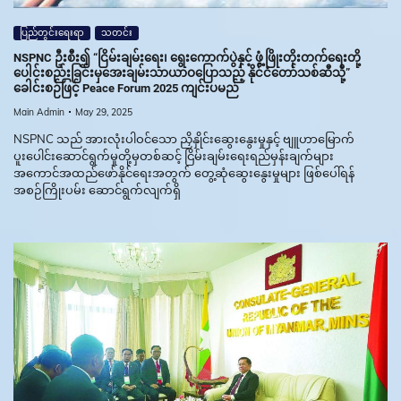
ပြည်တွင်းရေးရာ
သတင်း
NSPNC ဦးစီး၍ “ငြိမ်းချမ်းရေး၊ ရွေးကောက်ပွဲနှင့် ဖွံ့ဖြိုးတိုးတက်ရေးတို့
ပေါင်းစည်းခြင်းမှအေးချမ်းသာယာဝပြောသည့် နိုင်ငံတော်သစ်ဆီသို့”
ခေါင်းစဉ်ဖြင့် Peace Forum 2025 ကျင်းပမည်
Main Admin
May 29, 2025
NSPNC သည် အားလုံးပါဝင်သော ညှိနှိုင်းဆွေးနွေးမှုနှင့် ဗျူဟာမြောက်
ပူးပေါင်းဆောင်ရွက်မှုတို့မှတစ်ဆင့် ငြိမ်းချမ်းရေးရည်မှန်းချက်များ
အကောင်အထည်ဖော်နိုင်ရေးအတွက် တွေ့ဆုံဆွေးနွေးမှုများ ဖြစ်ပေါ်ရန်
အစဉ်ကြိုးပမ်း ဆောင်ရွက်လျက်ရှိ