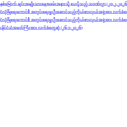
)နှစ်မြောက် ချင်းအမျိုးသားနေ့အခမ်းအနားသို့ ပေးပို့သည့် သဝဏ်လွှာ (၂၀-၂-၂၀၂၆
င်ငံလုံခြုံရေးကောင်စီ အတွင်းရေးမှူးဦးဆောင်သည့်ကိုယ်စားလှယ်အဖွဲ့အား လက်ခံတ
င်ငံလုံခြုံရေးကောင်စီ အတွင်းရေးမှူးဦးဆောင်သည့်ကိုယ်စားလှယ်အဖွဲ့အား လက်ခံတ
ုင်းနိုင်ငံသံအမတ်ကြီးအား လက်ခံတွေ့ဆုံ (၂၆-၁-၂၀၂၆)