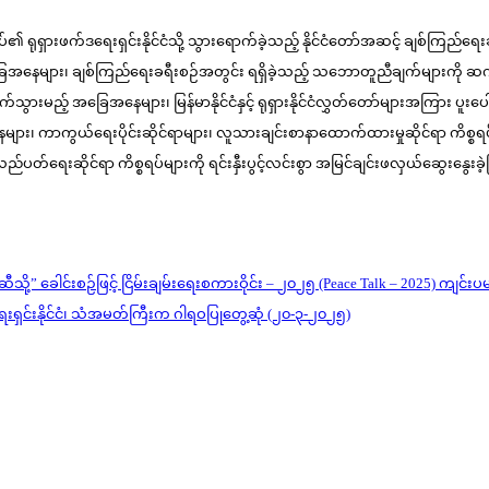
ချုပ်၏ ရုရှားဖက်ဒရေးရှင်းနိုင်ငံသို့ သွားရောက်ခဲ့သည့် နိုင်ငံတော်အဆင့် ချစ်ကြည်ရေးခ
်ခဲ့မှုအခြေအနေများ၊ ချစ်ကြည်ရေးခရီးစဉ်အတွင်း ရရှိခဲ့သည့် သဘောတူညီချက်များ
် အခြေအနေများ၊ မြန်မာနိုင်ငံနှင့် ရုရှားနိုင်ငံလွှတ်တော်များအကြား ပူးပေါင်း
များ၊ ကာကွယ်ရေးပိုင်းဆိုင်ရာများ၊ လူသားချင်းစာနာထောက်ထားမှုဆိုင်ရာ ကိစ္စရပ်မ
ည်ပတ်ရေးဆိုင်ရာ ကိစ္စရပ်များကို ရင်းနှီးပွင့်လင်းစွာ အမြင်ချင်းဖလှယ်ဆွေးနွေ
ဆီသို့” ခေါင်းစဉ်ဖြင့် ငြိမ်းချမ်းရေးစကားဝိုင်း – ၂၀၂၅ (Peace Talk – 2025) ကျင်း
က်ဒရေးရှင်းနိုင်ငံ၊ သံအမတ်ကြီးက ဂါရဝပြုတွေ့ဆုံ (၂၀-၃-၂၀၂၅)