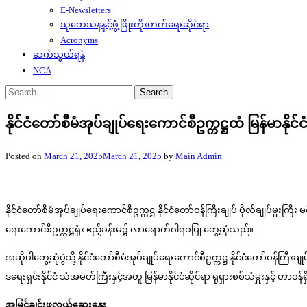
E-Newsletters
သုတေသနနှင့်ဖွံ့ဖြိုးတိုးတက်ရေးဆိုင်ရာ
Acronyms
ဆက်သွယ်ရန်
NCA
Search
for:
နိုင်ငံတော်စီမံအုပ်ချုပ်ရေးကောင်စီဥက္ကဋ္ဌထံ မြန်မာန
Posted on
March 21, 2025
March 21, 2025
by
Main Admin
နိုင်ငံတော်စီမံအုပ်ချုပ်ရေးကောင်စီဥက္ကဋ္ဌ နိုင်ငံတော်ဝန်ကြီးချုပ် ဗိုလ်ချုပ်မှူးက
ရေးကောင်စီဥက္ကဋ္ဌရုံး ဧည့်ခန်းမ၌ လာရောက်ဂါရဝပြု တွေ့ဆုံသည်။
အဆိုပါတွေ့ဆုံပွဲသို့ နိုင်ငံတော်စီမံအုပ်ချုပ်ရေးကောင်စီဥက္ကဋ္ဌ နိုင်ငံတော်ဝန်ကြီ
ဒရေးရှင်းနိုင်ငံ သံအမတ်ကြီးနှင့်အတူ မြန်မာနိုင်ငံဆိုင်ရာ ရုရှားစစ်သံမှူးနှင့်
အမြင်ချင်းဖလှယ်ဆွေးနွေး