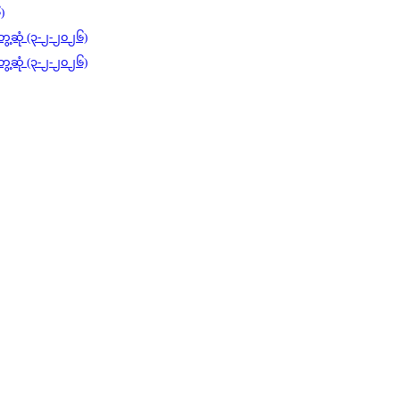
)
ွေ့ဆုံ (၃-၂-၂၀၂၆)
ွေ့ဆုံ (၃-၂-၂၀၂၆)