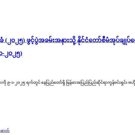
ဖွင့်ပွဲအခမ်းအနားသို့ နိုင်ငံတော်စီမံအုပ်ချုပ်ရေးကောင
၉-၁-၂၀၂၅)
-၁-၂၀၂၅ ရက်တွင် နေပြည်တော်ရှိ မြန်မာအပြည်ပြည်ဆိုင်ရာကွန်ဗင်းရှင်း ဗဟိုဌာန – 
တ်ဓာတ်