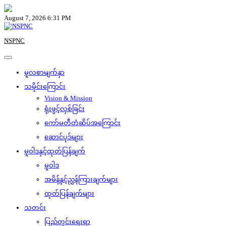
Skip
to
August 7, 2026 6:31 PM
content
NSPNC
မူလစာမျက်နှာ
သမိုင်းကြောင်း
Vision & Mission
ရုံးဖွင့်လှစ်ခြင်း
ကော်မတီတံဆိပ်အကြောင်း
ဆောင်ပုဒ်များ
မူဝါဒနှင့်ထုတ်ပြန်ချက်
မူဝါဒ
အမိန့်နှင့်ညွှန်ကြားချက်များ
ထုတ်ပြန်ချက်များ
သတင်း
ပြည်တွင်းရေးရာ