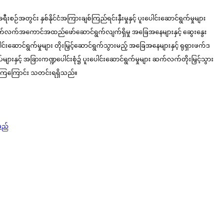
ရီးစဉ်အတွင်း နှစ်နိုင်ငံအကြားချစ်ကြည်ရင်းနှီးမှုနှင့် ပူးပေါင်းဆောင်ရွက်မှုများ
ကို ဆက်လက်အကောင်အထည်ဖော်ဆောင်ရွက်လျက်ရှိမှု အခြေအနေများနှင့် ဆွေးနွေး
ဆောင်ရွက်မှုများ တိုးမြှင့်ဆောင်ရွက်သွားမည့် အခြေအနေများနှင့် ရုရှားဖက်ဒ
ျားနှင့် အခြားကဏ္ဍပေါင်းစုံ၌ ပူးပေါင်းဆောင်ရွက်မှုများ ဆက်လက်တိုးမြှင့်သွား
းခဲ့ကြကြောင်း သတင်းရရှိသည်။
ပမည်