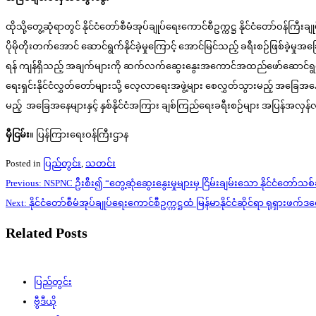
ထိုသို့တွေ့ဆုံရာတွင် နိုင်ငံတော်စီမံအုပ်ချုပ်ရေးကောင်စီဥက္ကဋ္ဌ နိုင်ငံတော်ဝန်ကြီး
ပိုမိုတိုးတက်အောင် ဆောင်ရွက်နိုင်ခဲ့မှုကြောင့် အောင်မြင်သည့် ခရီးစဉ်ဖြစ
ရန် ကျန်ရှိသည့် အချက်များကို ဆက်လက်ဆွေးနွေးအကောင်အထည်ဖော်ဆောင်ရွက်သွားမည့
ရေးရှင်းနိုင်ငံလွှတ်တော်များသို့ လေ့လာရေးအဖွဲ့များ စေလွှတ်သွားမည့် အခြေအနေ
မည့် အခြေအနေများနှင့် နှစ်နိုင်ငံအကြား ချစ်ကြည်ရေးခရီးစဉ်များ အပြန်အလှန်လ
မှီငြမ်း
။ ပြန်ကြားရေးဝန်ကြီးဌာန
Posted in
ပြည်တွင်း
,
သတင်း
Post
Previous:
NSPNC ဦးစီး၍ “တွေ့ဆုံဆွေးနွေးမှုများမှ ငြိမ်းချမ်းသော နိုင်ငံတော်သစ်
navigation
Next:
နိုင်ငံတော်စီမံအုပ်ချုပ်ရေးကောင်စီဥက္ကဋ္ဌထံ မြန်မာနိုင်ငံဆိုင်ရာ ရုရှားဖ
Related Posts
ပြည်တွင်း
ဗွီဒီယို