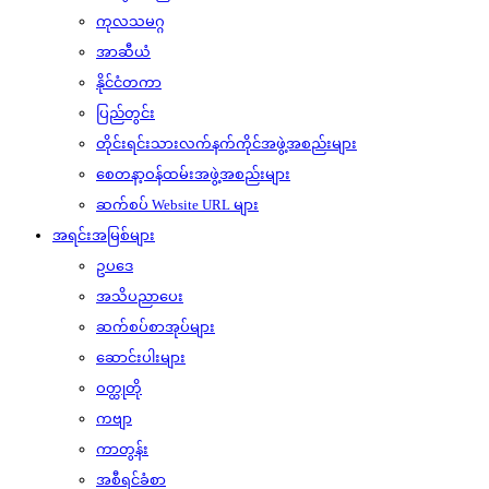
ကုလသမဂ္ဂ
အာဆီယံ
နိုင်ငံတကာ
ပြည်တွင်း
တိုင်းရင်းသားလက်နက်ကိုင်အဖွဲ့အစည်းများ
စေတနာ့ဝန်ထမ်းအဖွဲ့အစည်းများ
ဆက်စပ် Website URL များ
အရင်းအမြစ်များ
ဥပဒေ
အသိပညာပေး
ဆက်စပ်စာအုပ်များ
ဆောင်းပါးများ
ဝတ္ထုတို
ကဗျာ
ကာတွန်း
အစီရင်ခံစာ