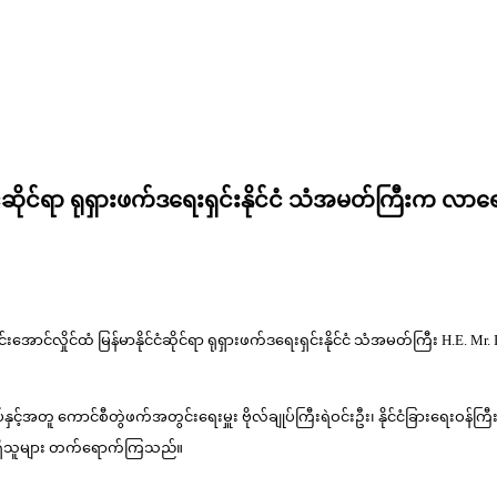
ိုင်ငံဆိုင်ရာ ရုရှားဖက်ဒရေးရှင်းနိုင်ငံ သံအမတ်ကြီးက 
ြီး မင်းအောင်လှိုင်ထံ မြန်မာနိုင်ငံဆိုင်ရာ ရုရှားဖက်ဒရေးရှင်းနိုင်ငံ သံအမတ်ကြီး H.E
းချုပ်နှင့်အတူ ကောင်စီတွဲဖက်အတွင်းရေးမှူး ဗိုလ်ချုပ်ကြီးရဲဝင်းဦး၊ နိုင်ငံခြားရေးဝန
 တာဝန်ရှိသူများ တက်ရောက်ကြသည်။