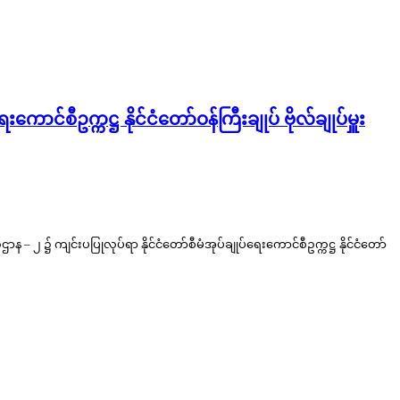
်စီဥက္ကဋ္ဌ နိုင်ငံတော်ဝန်ကြီးချုပ် ဗိုလ်ချုပ်မှူး
၂ ၌ ကျင်းပပြုလုပ်ရာ နိုင်ငံတော်စီမံအုပ်ချုပ်ရေးကောင်စီဥက္ကဋ္ဌ နိုင်ငံတော်