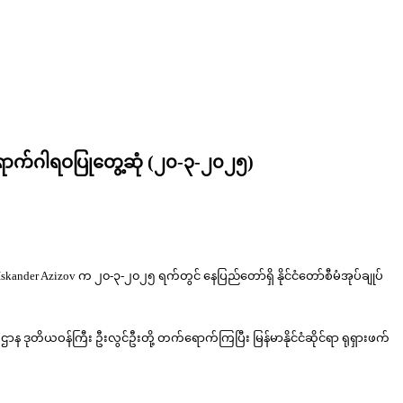
လာရောက်ဂါရဝပြုတွေ့ဆုံ (၂၀-၃-၂၀၂၅)
. Mr. Iskander Azizov က ၂၀-၃-၂၀၂၅ ရက်တွင် နေပြည်တော်ရှိ နိုင်ငံတော်စီမံအုပ်ချုပ်
်ကြီးဌာန ဒုတိယဝန်ကြီး ဦးလွင်ဦးတို့ တက်ရောက်ကြပြီး မြန်မာနိုင်ငံဆိုင်ရာ ရုရှားဖက်