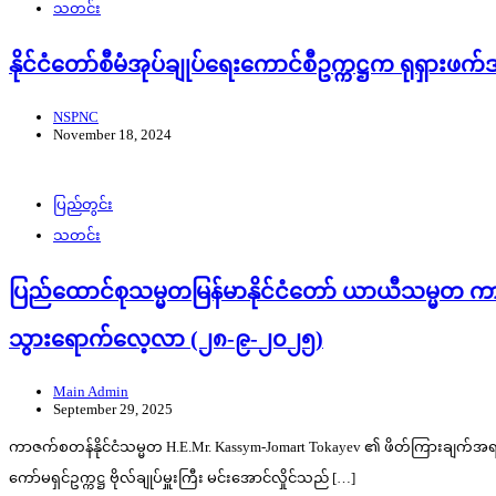
သတင်း
နိုင်ငံတော်စီမံအုပ်ချုပ်ရေးကောင်စီဥက္ကဋ္ဌက ရုရှားဖက်
NSPNC
November 18, 2024
ပြည်တွင်း
သတင်း
ပြည်ထောင်စုသမ္မတမြန်မာနိုင်ငံတော် ယာယီသမ္မတ ကာဇက်စ
သွားရောက်လေ့လာ (၂၈-၉-၂၀၂၅)
Main Admin
September 29, 2025
ကာဇက်စတန်နိုင်ငံသမ္မတ H.E.Mr. Kassym-Jomart Tokayev ၏ ဖိတ်ကြားချက်အရ ကာ
ကော်မရှင်ဥက္ကဋ္ဌ ဗိုလ်ချုပ်မှူးကြီး မင်းအောင်လှိုင်သည် […]