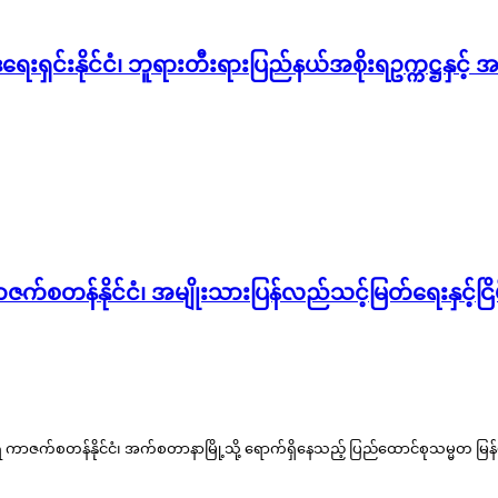
ဒရေးရှင်းနိုင်ငံ၊ ဘူရားတီးရားပြည်နယ်အစိုးရဥက္ကဋ္ဌနှင့
တန်နိုင်ငံ၊ အမျိုးသားပြန်လည်သင့်မြတ်ရေးနှင့်ငြိမ်းချ
ဇက်စတန်နိုင်ငံ၊ အက်စတာနာမြို့သို့ ရောက်ရှိနေသည့် ပြည်ထောင်စုသမ္မတ မြန်မာ