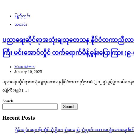
ပြည်တွင်း
သတင်း
ပညာရေးဆိုင်ရာအသုံးချသုတေသန နိုင်ငံတကာညီလာခံ (၂၀၂၅) 
ကြီး မင်းအောင်လှိုင် တက်ရောက်မိန့်ခွန်းပြောကြား (
Main Admin
January 10, 2025
ပညာရေးဆိုင်ရာအသုံးချသုတေသန နိုင်ငံတကာညီလာခံ (၂၀၂၅) ဖွင့်ပွဲအခမ်းအနားကို ၉
ဝန်ကြီးချုပ် […]
Search
Search
Recent Posts
ငြိမ်းချမ်းရေးပန်းတိုင်သို့ ဦးတည်စေမည့် ညီညွတ်သော အမျိုးသားရေးစိ