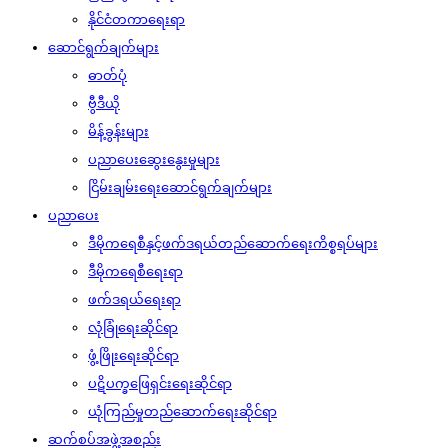
နိုင်ငံတကာရေးရာ
ဆောင်ရွက်ချက်များ
ဓာတ်ပုံ
ဗွီဒီယို
မိန့်ခွန်းများ
ပညာပေးဆွေးနွေးမှုများ
ငြိမ်းချမ်းရေးဆောင်ရွက်ချက်များ
ပညာပေး
ဒီမိုကရေစီနှင့်ဖက်ဒရယ်တည်ဆောက်‌ရေးကိစ္စရပ်များ
ဒီမိုကရေစီရေးရာ
ဖက်ဒရယ်ရေးရာ
လုံခြုံရေးဆိုင်ရာ
ဖွံ့ဖြိုးရေးဆိုင်ရာ
ပဋိပက္ခဖြေရှင်းရေးဆိုင်ရာ
ယုံကြည်မှုတည်ဆောက်ရေးဆိုင်ရာ
ဆက်စပ်အဖွဲ့အစည်း