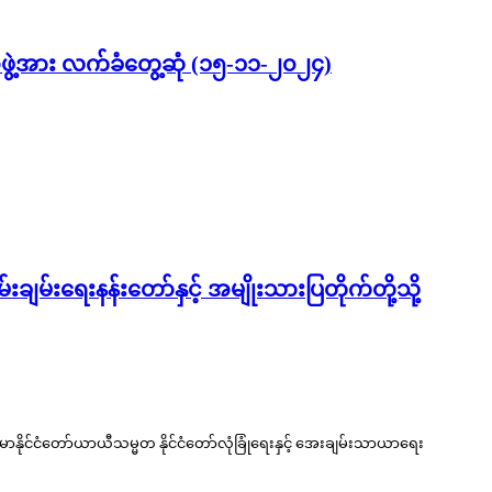
် အဖွဲ့အား လက်ခံတွေ့ဆုံ (၁၅-၁၁-၂၀၂၄)
မ်းရေးနန်းတော်နှင့် အမျိုးသားပြတိုက်တို့သို့
နိုင်ငံတော်ယာယီသမ္မတ နိုင်ငံတော်လုံခြုံရေးနှင့် အေးချမ်းသာယာရေး