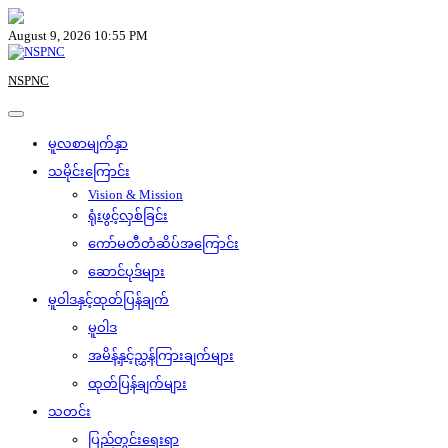
Skip
to
August 9, 2026 10:55 PM
content
NSPNC
မူလစာမျက်နှာ
သမိုင်းကြောင်း
Vision & Mission
ရုံးဖွင့်လှစ်ခြင်း
ကော်မတီတံဆိပ်အကြောင်း
ဆောင်ပုဒ်များ
မူဝါဒနှင့်ထုတ်ပြန်ချက်
မူဝါဒ
အမိန့်နှင့်ညွှန်ကြားချက်များ
ထုတ်ပြန်ချက်များ
သတင်း
ပြည်တွင်းရေးရာ