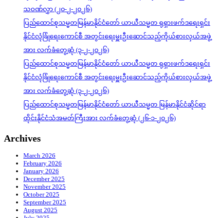
သဝဏ်လွှာ (၂၀-၂-၂၀၂၆)
ပြည်ထောင်စုသမ္မတမြန်မာနိုင်ငံတော် ယာယီသမ္မတ ရုရှားဖက်ဒရေးရှင်း
နိုင်ငံလုံခြုံရေးကောင်စီ အတွင်းရေးမှူးဦးဆောင်သည့်ကိုယ်စားလှယ်အဖွဲ့
အား လက်ခံတွေ့ဆုံ (၃-၂-၂၀၂၆)
ပြည်ထောင်စုသမ္မတမြန်မာနိုင်ငံတော် ယာယီသမ္မတ ရုရှားဖက်ဒရေးရှင်း
နိုင်ငံလုံခြုံရေးကောင်စီ အတွင်းရေးမှူးဦးဆောင်သည့်ကိုယ်စားလှယ်အဖွဲ့
အား လက်ခံတွေ့ဆုံ (၃-၂-၂၀၂၆)
ပြည်ထောင်စုသမ္မတမြန်မာနိုင်ငံတော် ယာယီသမ္မတ မြန်မာနိုင်ငံဆိုင်ရာ
ထိုင်းနိုင်ငံသံအမတ်ကြီးအား လက်ခံတွေ့ဆုံ (၂၆-၁-၂၀၂၆)
Archives
March 2026
February 2026
January 2026
December 2025
November 2025
October 2025
September 2025
August 2025
July 2025