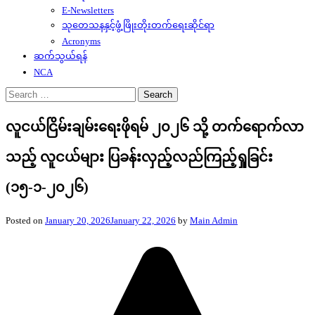
E-Newsletters
သုတေသနနှင့်ဖွံ့ဖြိုးတိုးတက်ရေးဆိုင်ရာ
Acronyms
ဆက်သွယ်ရန်
NCA
Search
for:
လူငယ်ငြိမ်းချမ်းရေးဖိုရမ် ၂၀၂၆ သို့ တက်ရောက်လာ
သည့် လူငယ်များ ပြခန်းလှည့်လည်ကြည့်ရှုခြင်း
(၁၅-၁-၂၀၂၆)
Posted on
January 20, 2026
January 22, 2026
by
Main Admin