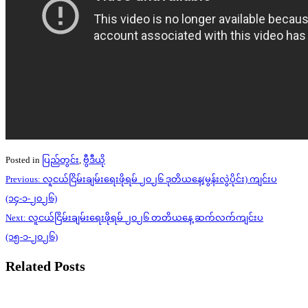
Posted in
ပြည်တွင်း
,
ဗွီဒီယို
Post
Previous:
လူငယ်ငြိမ်းချမ်းရေးဖိုရမ် ၂၀၂၆ ဒုတိယနေ့(မွန်းလွဲပိုင်း) ကျင်းပ
navigation
(၁၄-၁-၂၀၂၆)
Next:
လူငယ်ငြိမ်းချမ်းရေးဖိုရမ် ၂၀၂၆ တတိယနေ့ ဆက်လက်ကျင်းပ
(၁၅-၁-၂၀၂၆)
Related Posts