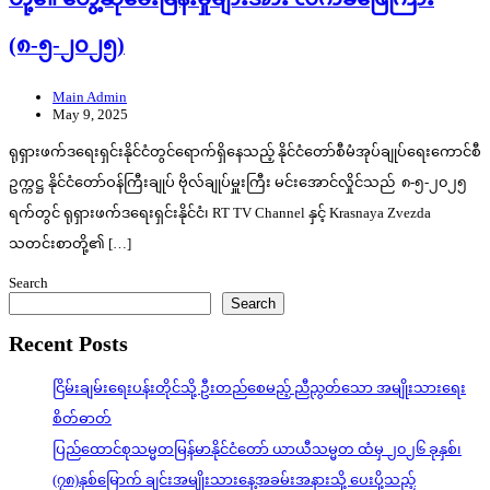
(၈-၅-၂၀၂၅)
Main Admin
May 9, 2025
ရုရှားဖက်ဒရေးရှင်းနိုင်ငံတွင်ရောက်ရှိနေသည့် နိုင်ငံတော်စီမံအုပ်ချုပ်ရေးကောင်စီ
ဥက္ကဋ္ဌ နိုင်ငံတော်ဝန်ကြီးချုပ် ဗိုလ်ချုပ်မှူးကြီး မင်းအောင်လှိုင်သည် ၈-၅-၂၀၂၅
ရက်တွင် ရုရှားဖက်ဒရေးရှင်းနိုင်ငံ၊ RT TV Channel နှင့် Krasnaya Zvezda
သတင်းစာတို့၏ […]
Search
Search
Recent Posts
ငြိမ်းချမ်းရေးပန်းတိုင်သို့ ဦးတည်စေမည့် ညီညွတ်သော အမျိုးသားရေး
စိတ်ဓာတ်
ပြည်ထောင်စုသမ္မတမြန်မာနိုင်ငံတော် ယာယီသမ္မတ ထံမှ ၂၀၂၆ ခုနှစ်၊
(၇၈)နှစ်မြောက် ချင်းအမျိုးသားနေ့အခမ်းအနားသို့ ပေးပို့သည့်