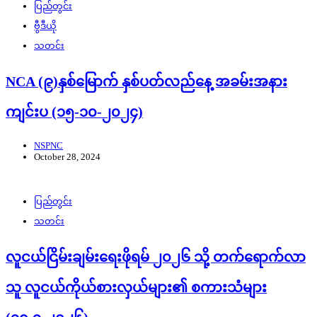
ပြည်တွင်း
ဗွီဒီယို
သတင်း
NCA (၉)နှစ်မြောက် နှစ်ပတ်လည်နေ့ အခမ်းအနား
ကျင်းပ (၁၅-၁၀-၂၀၂၄)
NSPNC
October 28, 2024
ပြည်တွင်း
သတင်း
လူငယ်ငြိမ်းချမ်းရေးဖိုရမ် ၂၀၂၆ သို့ တက်ရောက်လာ
သူ လူငယ်ကိုယ်စားလှယ်များ၏ စကားသံများ