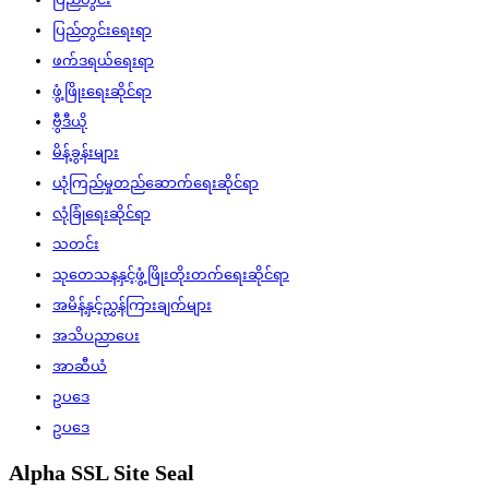
ပြည်တွင်းရေးရာ
ဖက်ဒရယ်ရေးရာ
ဖွံ့ဖြိုးရေးဆိုင်ရာ
ဗွီဒီယို
မိန့်ခွန်းများ
ယုံကြည်မှုတည်ဆောက်ရေးဆိုင်ရာ
လုံခြုံရေးဆိုင်ရာ
သတင်း
သုတေသနနှင့်ဖွံ့ဖြိုးတိုးတက်ရေးဆိုင်ရာ
အမိန့်နှင့်ညွှန်ကြားချက်များ
အသိပညာပေး
အာဆီယံ
ဥပဒေ
ဥပဒေ
Alpha SSL Site Seal