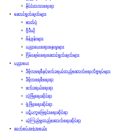
နိုင်ငံတကာရေးရာ
ဆောင်ရွက်ချက်များ
ဓာတ်ပုံ
ဗွီဒီယို
မိန့်ခွန်းများ
ပညာပေးဆွေးနွေးမှုများ
ငြိမ်းချမ်းရေးဆောင်ရွက်ချက်များ
ပညာပေး
ဒီမိုကရေစီနှင့်ဖက်ဒရယ်တည်ဆောက်‌ရေးကိစ္စရပ်များ
ဒီမိုကရေစီရေးရာ
ဖက်ဒရယ်ရေးရာ
လုံခြုံရေးဆိုင်ရာ
ဖွံ့ဖြိုးရေးဆိုင်ရာ
ပဋိပက္ခဖြေရှင်းရေးဆိုင်ရာ
ယုံကြည်မှုတည်ဆောက်ရေးဆိုင်ရာ
ဆက်စပ်အဖွဲ့အစည်း