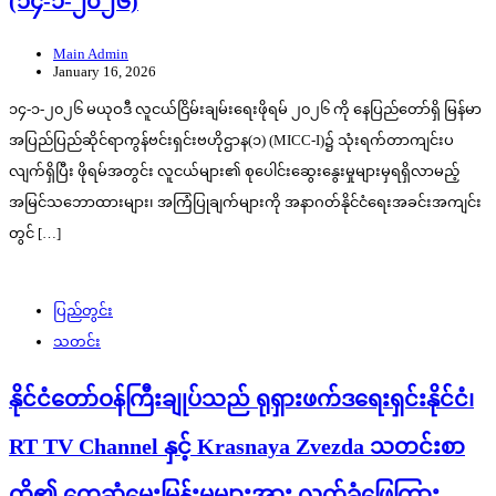
(၁၄-၁-၂၀၂၆)
Main Admin
January 16, 2026
၁၄-၁-၂၀၂၆ မယုဝဒီ လူငယ်ငြိမ်းချမ်းရေးဖိုရမ် ၂၀၂၆ ကို နေပြည်တော်ရှိ မြန်မာ
အပြည်ပြည်ဆိုင်ရာကွန်ဗင်းရှင်းဗဟိုဌာန(၁) (MICC-I)၌ သုံးရက်တာကျင်းပ
လျက်ရှိပြီး ဖိုရမ်အတွင်း လူငယ်များ၏ စုပေါင်းဆွေးနွေးမှုများမှရရှိလာမည့်
အမြင်သဘောထားများ၊ အကြံပြုချက်များကို အနာဂတ်နိုင်ငံရေးအခင်းအကျင်း
တွင် […]
ပြည်တွင်း
သတင်း
နိုင်ငံတော်ဝန်ကြီးချုပ်သည် ရုရှားဖက်ဒရေးရှင်းနိုင်ငံ၊
RT TV Channel နှင့် Krasnaya Zvezda သတင်းစာ
တို့၏ တွေ့ဆုံမေးမြန်းမှုများအား လက်ခံဖြေကြား