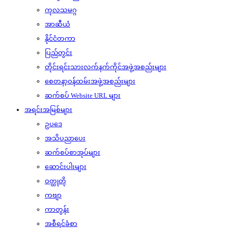
ကုလသမဂ္ဂ
အာဆီယံ
နိုင်ငံတကာ
ပြည်တွင်း
တိုင်းရင်းသားလက်နက်ကိုင်အဖွဲ့အစည်းများ
စေတနာ့ဝန်ထမ်းအဖွဲ့အစည်းများ
ဆက်စပ် Website URL များ
အရင်းအမြစ်များ
ဥပဒေ
အသိပညာပေး
ဆက်စပ်စာအုပ်များ
ဆောင်းပါးများ
ဝတ္ထုတို
ကဗျာ
ကာတွန်း
အစီရင်ခံစာ