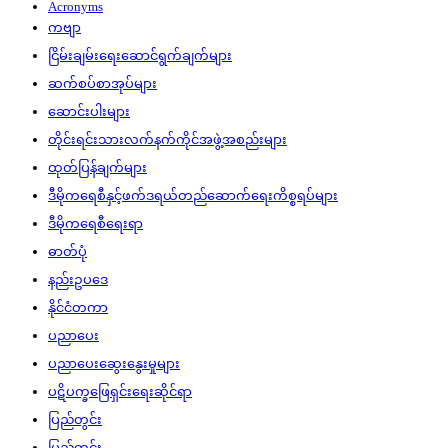
Acronyms
ကဗျာ
ငြိမ်းချမ်းရေးဆောင်ရွက်ချက်များ
ဆက်စပ်စာအုပ်များ
ဆောင်းပါးများ
တိုင်းရင်းသားလက်နက်ကိုင်အဖွဲ့အစည်းများ
ထုတ်ပြန်ချက်များ
ဒီမိုကရေစီနှင့်ဖက်ဒရယ်တည်ဆောက်‌ရေးကိစ္စရပ်များ
ဒီမိုကရေစီရေးရာ
ဓာတ်ပုံ
နည်းဥပဒေ
နိုင်ငံတကာ
ပညာပေး
ပညာပေးဆွေးနွေးမှုများ
ပဋိပက္ခဖြေရှင်းရေးဆိုင်ရာ
ပြည်တွင်း
ပြည်တွင်း