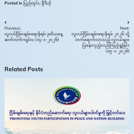
Posted in
ပြည်တွင်း
,
ဗွီဒီယို
Post
Previous:
Next:
navigation
လူငယ်ငြိမ်းချမ်းရေးဖိုရမ် ဒုတိယနေ့
လူငယ်ငြိမ်းချမ်းရေးဖိုရမ် ၂၀၂၆ သို့
ဆက်လက်ကျင်းပ (၁၄-၁-၂၀၂၆)
တက်ရောက်လာသည့် လူငယ်များ
ပြခန်းလှည့်လည်ကြည့်ရှုခြင်း
(၁၅-၁-၂၀၂၆)
Related Posts