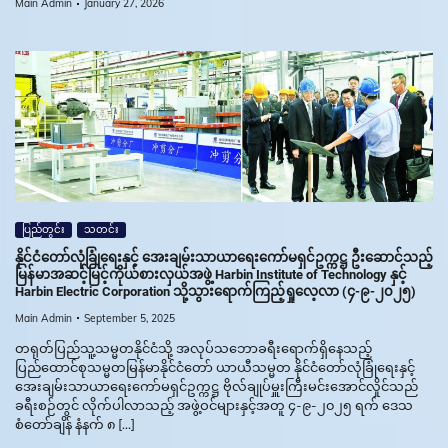
Main Admin
January 27, 2026
ပြည်တွင်း
သတင်း
နိုင်ငံတော်လုံခြုံရေးနှင့် အေးချမ်းသာယာရေးကော်မရှင်ဥက္ကဋ္ဌ ဦးဆောင်သည့်
မြန်မာအဆင့်မြင့်ကိုယ်စားလှယ်အဖွဲ့ Harbin Institute of Technology နှင့်
Harbin Electric Corporation သို့သွားရောက်ကြည့်ရှုလေ့လာ (၄-၉-၂၀၂၅)
Main Admin
September 5, 2025
တရုတ်ပြည်သူ့သမ္မတနိုင်ငံသို့ အလုပ်သဘောခရီးရောက်ရှိနေသည့်
ပြည်ထောင်စုသမ္မတမြန်မာနိုင်ငံတော် ယာယီသမ္မတ နိုင်ငံတော်လုံခြုံရေးနှင့်
အေးချမ်းသာယာရေးကော်မရှင်ဥက္ကဋ္ဌ ဗိုလ်ချုပ်မှူးကြီးမင်းအောင်လှိုင်သည်
ခရီးစဉ်တွင် လိုက်ပါလာသည့် အဖွဲ့ဝင်များနှင့်အတူ ၄-၉-၂၀၂၅ ရက် ဒေသ
စံတော်ချိန် နံနက် ၈ […]