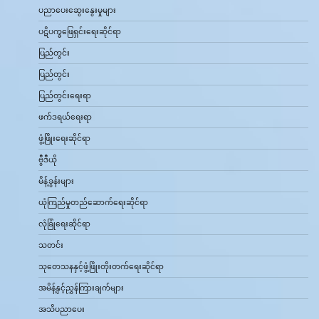
ပညာပေးဆွေးနွေးမှုများ
ပဋိပက္ခဖြေရှင်းရေးဆိုင်ရာ
ပြည်တွင်း
ပြည်တွင်း
ပြည်တွင်းရေးရာ
ဖက်ဒရယ်ရေးရာ
ဖွံ့ဖြိုးရေးဆိုင်ရာ
ဗွီဒီယို
မိန့်ခွန်းများ
ယုံကြည်မှုတည်ဆောက်ရေးဆိုင်ရာ
လုံခြုံရေးဆိုင်ရာ
သတင်း
သုတေသနနှင့်ဖွံ့ဖြိုးတိုးတက်ရေးဆိုင်ရာ
အမိန့်နှင့်ညွှန်ကြားချက်များ
အသိပညာပေး