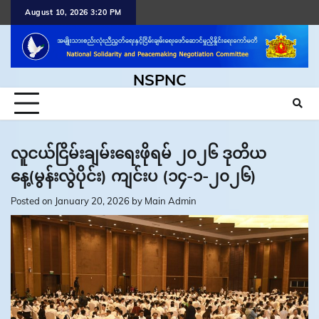
Skip
August 10, 2026 3:20 PM
to
content
NSPNC
လူငယ်ငြိမ်းချမ်းရေးဖိုရမ် ၂၀၂၆ ဒုတိယ
နေ့(မွန်းလွဲပိုင်း) ကျင်းပ (၁၄-၁-၂၀၂၆)
Posted on
January 20, 2026
by
Main Admin