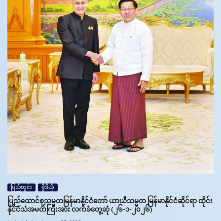
ပြည်တွင်း
ဗွီဒီယို
ပြည်ထောင်စုသမ္မတမြန်မာနိုင်ငံတော် ယာယီသမ္မတ မြန်မာနိုင်ငံဆိုင်ရာ ထိုင်း
နိုင်ငံသံအမတ်ကြီးအား လက်ခံတွေ့ဆုံ (၂၆-၁-၂၀၂၆)