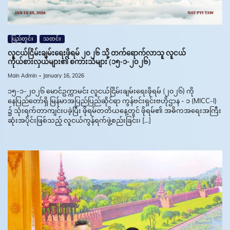
ပြည်တွင်း
သတင်း
လူငယ်ငြိမ်းချမ်းရေးဖိုရမ် ၂၀၂၆ သို့ တက်ရောက်လာသူ လူငယ်
ကိုယ်စားလှယ်များ၏ စကားသံများ (၁၅-၁-၂၀၂၆)
Main Admin
January 16, 2026
၁၅-၁-၂၀၂၆ မောင်ဥက္ကာမင်း လူငယ်ငြိမ်းချမ်းရေးဖိုရမ် (၂၀၂၆) ကို
နေပြည်တော်ရှိ မြန်မာအပြည်ပြည်ဆိုင်ရာ ကွန်ဗင်းရှင်းဗဟိုဌာန - ၁ (MICC-I)
၌ သုံးရက်တာကျင်းပခဲ့ပြီး ဖိုရမ်တတိယနေ့တွင် ဖိုရမ်၏ အဓိကအရေးအကြီး
ဆုံးအပိုင်းဖြစ်သည့် လူငယ်ကွန်ရက်ဖွဲ့စည်းခြင်း၊ […]