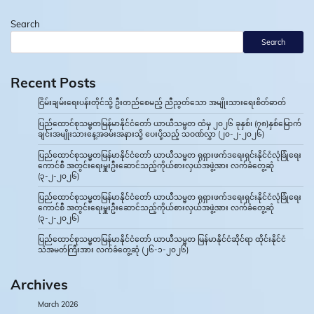
Search
Search
Recent Posts
ငြိမ်းချမ်းရေးပန်းတိုင်သို့ ဦးတည်စေမည့် ညီညွတ်သော အမျိုးသားရေးစိတ်ဓာတ်
ပြည်ထောင်စုသမ္မတမြန်မာနိုင်ငံတော် ယာယီသမ္မတ ထံမှ ၂၀၂၆ ခုနှစ်၊ (၇၈)နှစ်မြောက်
ချင်းအမျိုးသားနေ့အခမ်းအနားသို့ ပေးပို့သည့် သဝဏ်လွှာ (၂၀-၂-၂၀၂၆)
ပြည်ထောင်စုသမ္မတမြန်မာနိုင်ငံတော် ယာယီသမ္မတ ရုရှားဖက်ဒရေးရှင်းနိုင်ငံလုံခြုံရေး
ကောင်စီ အတွင်းရေးမှူးဦးဆောင်သည့်ကိုယ်စားလှယ်အဖွဲ့အား လက်ခံတွေ့ဆုံ
(၃-၂-၂၀၂၆)
ပြည်ထောင်စုသမ္မတမြန်မာနိုင်ငံတော် ယာယီသမ္မတ ရုရှားဖက်ဒရေးရှင်းနိုင်ငံလုံခြုံရေး
ကောင်စီ အတွင်းရေးမှူးဦးဆောင်သည့်ကိုယ်စားလှယ်အဖွဲ့အား လက်ခံတွေ့ဆုံ
(၃-၂-၂၀၂၆)
ပြည်ထောင်စုသမ္မတမြန်မာနိုင်ငံတော် ယာယီသမ္မတ မြန်မာနိုင်ငံဆိုင်ရာ ထိုင်းနိုင်ငံ
သံအမတ်ကြီးအား လက်ခံတွေ့ဆုံ (၂၆-၁-၂၀၂၆)
Archives
March 2026