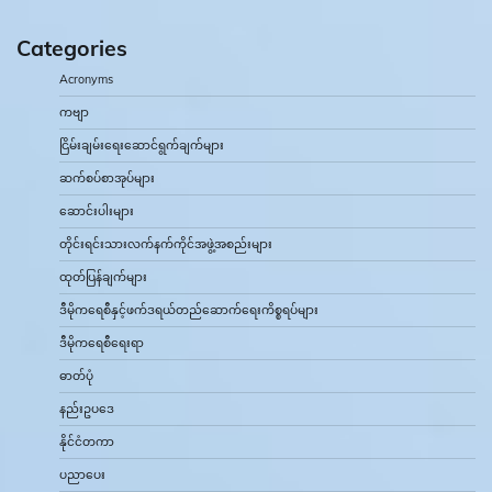
Categories
Acronyms
ကဗျာ
ငြိမ်းချမ်းရေးဆောင်ရွက်ချက်များ
ဆက်စပ်စာအုပ်များ
ဆောင်းပါးများ
တိုင်းရင်းသားလက်နက်ကိုင်အဖွဲ့အစည်းများ
ထုတ်ပြန်ချက်များ
ဒီမိုကရေစီနှင့်ဖက်ဒရယ်တည်ဆောက်‌ရေးကိစ္စရပ်များ
ဒီမိုကရေစီရေးရာ
ဓာတ်ပုံ
နည်းဥပဒေ
နိုင်ငံတကာ
ပညာပေး