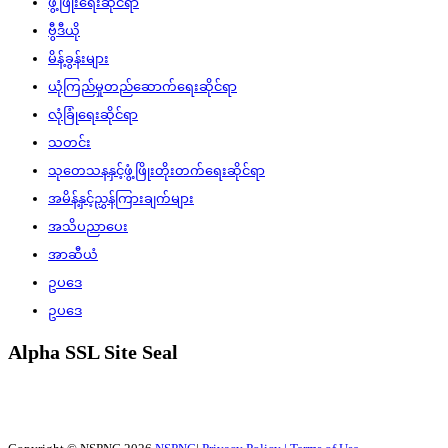
ဖွံ့ဖြိုးရေးဆိုင်ရာ
ဗွီဒီယို
မိန့်ခွန်းများ
ယုံကြည်မှုတည်ဆောက်ရေးဆိုင်ရာ
လုံခြုံရေးဆိုင်ရာ
သတင်း
သုတေသနနှင့်ဖွံ့ဖြိုးတိုးတက်ရေးဆိုင်ရာ
အမိန့်နှင့်ညွှန်ကြားချက်များ
အသိပညာပေး
အာဆီယံ
ဥပဒေ
ဥပဒေ
Alpha SSL Site Seal