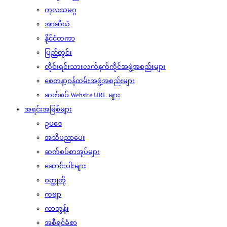
ကုလသမဂ္ဂ
အာဆီယံ
နိုင်ငံတကာ
ပြည်တွင်း
တိုင်းရင်းသားလက်နက်ကိုင်အဖွဲ့အစည်းများ
စေတနာ့ဝန်ထမ်းအဖွဲ့အစည်းများ
ဆက်စပ် Website URL များ
အရင်းအမြစ်များ
ဥပဒေ
အသိပညာပေး
ဆက်စပ်စာအုပ်များ
ဆောင်းပါးများ
ဝတ္ထုတို
ကဗျာ
ကာတွန်း
အစီရင်ခံစာ