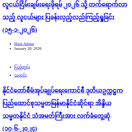
လူငယ်ငြိမ်းချမ်းရေးဖိုရမ် ၂၀၂၆ သို့ တက်ရောက်လာ
သည့် လူငယ်များ ပြခန်းလှည့်လည်ကြည့်ရှုခြင်း
(၁၅-၁-၂၀၂၆)
Main Admin
January 20, 2026
ပြည်တွင်း
သတင်း
နိုင်ငံတော်စီမံအုပ်ချုပ်ရေးကောင်စီ ဒုတိယဥက္ကဋ္ဌက
ပြည်ထောင်စုသမ္မတမြန်မာနိုင်ငံဆိုင်ရာ အိန္ဒိယ
သမ္မတနိုင်ငံ သံအမတ်ကြီးအား လက်ခံတွေ့ဆုံ
(၁၇-၆-၂၀၂၄)