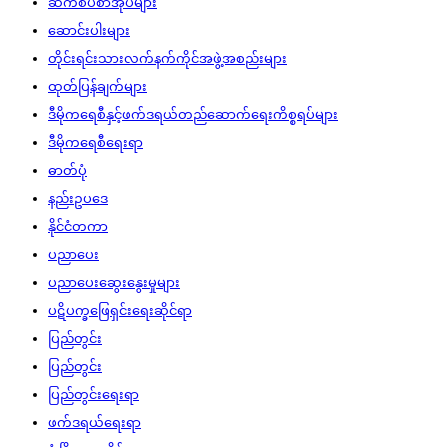
ဆက်စပ်စာအုပ်များ
ဆောင်းပါးများ
တိုင်းရင်းသားလက်နက်ကိုင်အဖွဲ့အစည်းများ
ထုတ်ပြန်ချက်များ
ဒီမိုကရေစီနှင့်ဖက်ဒရယ်တည်ဆောက်‌ရေးကိစ္စရပ်များ
ဒီမိုကရေစီရေးရာ
ဓာတ်ပုံ
နည်းဥပဒေ
နိုင်ငံတကာ
ပညာပေး
ပညာပေးဆွေးနွေးမှုများ
ပဋိပက္ခဖြေရှင်းရေးဆိုင်ရာ
ပြည်တွင်း
ပြည်တွင်း
ပြည်တွင်းရေးရာ
ဖက်ဒရယ်ရေးရာ