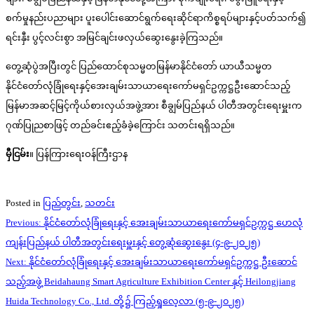
စက်မှုနည်းပညာများ ပူးပေါင်းဆောင်ရွက်ရေးဆိုင်ရာကိစ္စရပ်များနှင့်ပတ်သက်၍
ရင်းနှီး ပွင့်လင်းစွာ အမြင်ချင်းဖလှယ်ဆွေးနွေးခဲ့ကြသည်။
တွေ့ဆုံပွဲအပြီးတွင် ပြည်ထောင်စုသမ္မတမြန်မာနိုင်ငံတော် ယာယီသမ္မတ
နိုင်ငံတော်လုံခြုံရေးနှင့်အေးချမ်းသာယာရေးကော်မရှင်ဥက္ကဋ္ဌဦးဆောင်သည့်
မြန်မာအဆင့်မြင့်ကိုယ်စားလှယ်အဖွဲ့အား စီချွမ်ပြည်နယ် ပါတီအတွင်းရေးမှူးက
ဂုဏ်ပြုညစာဖြင့် တည်ခင်းဧည့်ခံခဲ့ကြောင်း သတင်းရရှိသည်။
မှီငြမ်း
။ ပြန်ကြားရေးဝန်ကြီးဌာန
Posted in
ပြည်တွင်း
,
သတင်း
Post
Previous:
နိုင်ငံတော်လုံခြုံရေးနှင့် အေးချမ်းသာယာရေးကော်မရှင်ဥက္ကဋ္ဌ ဟေလုံ
navigation
ကျန်းပြည်နယ် ပါတီအတွင်းရေးမှူးနှင့် တွေ့ဆုံဆွေးနွေး (၄-၉-၂၀၂၅)
Next:
နိုင်ငံတော်လုံခြုံရေးနှင့် အေးချမ်းသာယာရေးကော်မရှင်ဥက္ကဋ္ဌ ဦးဆောင်
သည့်အဖွဲ့ Beidahaung Smart Agriculture Exhibition Center နှင့် Heilongjiang
Huida Technology Co., Ltd. တို့၌ ကြည့်ရှုလေ့လာ (၅-၉-၂၀၂၅)