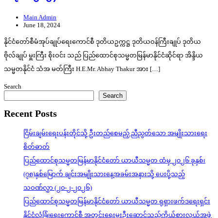
Main Admin
June 18, 2024
နိုင်ငံတော်စီမံအုပ်ချုပ်ရေးကောင်စီ ဒုတိယဥက္ကဋ္ဌ ဒုတိယဝန်ကြီးချုပ် ဒုတိယ
ဗိုလ်ချုပ် မှူးကြီး စိုးဝင်း သည် ပြည်ထောင်စုသမ္မတမြန်မာနိုင်ငံဆိုင်ရာ အိန္ဒိယ
သမ္မတနိုင်ငံ သံအ မတ်ကြီး H.E.Mr. Abhay Thakur အား […]
Search
Search
Recent Posts
ငြိမ်းချမ်းရေးပန်းတိုင်သို့ ဦးတည်စေမည့် ညီညွတ်သော အမျိုးသားရေး
စိတ်ဓာတ်
ပြည်ထောင်စုသမ္မတမြန်မာနိုင်ငံတော် ယာယီသမ္မတ ထံမှ ၂၀၂၆ ခုနှစ်၊
(၇၈)နှစ်မြောက် ချင်းအမျိုးသားနေ့အခမ်းအနားသို့ ပေးပို့သည့်
သဝဏ်လွှာ (၂၀-၂-၂၀၂၆)
ပြည်ထောင်စုသမ္မတမြန်မာနိုင်ငံတော် ယာယီသမ္မတ ရုရှားဖက်ဒရေးရှင်း
နိုင်ငံလုံခြုံရေးကောင်စီ အတွင်းရေးမှူးဦးဆောင်သည့်ကိုယ်စားလှယ်အဖွဲ့