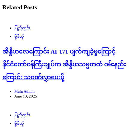
Related Posts
ပြည်တွင်း
ဗွီဒီယို
အိန္ဒိယလေကြောင်း AI-171 ပျက်ကျခဲ့မှုကြောင့်
နိုင်ငံတော်ဝန်ကြီးချုပ်က အိန္ဒိယသမ္မတထံ ဝမ်းနည်း
ကြောင်း သဝဏ်လွှာပေးပို့
Main Admin
June 13, 2025
ပြည်တွင်း
ဗွီဒီယို