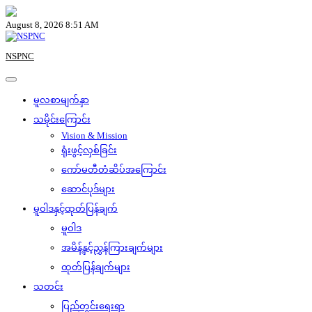
Skip
to
August 8, 2026 8:51 AM
content
NSPNC
မူလစာမျက်နှာ
သမိုင်းကြောင်း
Vision & Mission
ရုံးဖွင့်လှစ်ခြင်း
ကော်မတီတံဆိပ်အကြောင်း
ဆောင်ပုဒ်များ
မူဝါဒနှင့်ထုတ်ပြန်ချက်
မူဝါဒ
အမိန့်နှင့်ညွှန်ကြားချက်များ
ထုတ်ပြန်ချက်များ
သတင်း
ပြည်တွင်းရေးရာ