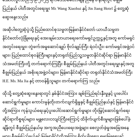
ပြည်နယ် ပါတီအတွင်းရေးမှူး Mr. Wang Xiaohui နှင့် Jin Jiang Hotel ၌ တွေ့ဆုံ
ဆွေးနွေးသည်။
အဆိုပါတွေ့ဆုံပွဲသို့ ပြည်ထောင်စုသမ္မတမြန်မာနိုင်ငံတော် ယာယီသမ္မတ
နိုင်ငံတော်လုံခြုံရေးနှင့် အေးချမ်းသာယာရေးကော်မရှင်ဥက္ကဋ္ဌနှင့်အတူ ကော်မရှင်
အတွင်းရေးမှူး၊ တွဲဖက်အမှုဆောင်ချုပ် ဗိုလ်ချုပ်ကြီး ရဲဝင်းဦး၊ ကော်မရှင်အဖွဲ့ဝင်
များ၊ ပြည်ထောင်စုဝန်ကြီးများနှင့်တရုတ်ပြည်သူ့သမ္မတနိုင်ငံဆိုင်ရာ မြန်မာနိုင်ငံ
သံအမတ်ကြီးတို့ တက်ရောက်ကြပြီး စီချွမ်ပြည်နယ် ပါတီအတွင်းရေးမှူးနှင့်အတူ
စီချွမ်ပြည်နယ် အစိုးရအဖွဲ့ဝင်များ၊ မြန်မာနိုင်ငံဆိုင်ရာ တရုတ်နိုင်ငံသံအမတ်ကြီး
H.E. Ms. Ma Jia နှင့် တာဝန်ရှိသူများ တက်ရောက်ကြ သည်။
ထိုသို့ တွေ့ဆုံဆွေးနွေးရာတွင် နှစ်နိုင်ငံအကြား ချစ်ကြည်ရင်းနှီးမှုနှင့် ပူးပေါင်း
ဆောင်ရွက်မှုများ ကောင်းမွန်တိုးတက်လျက်ရှိမှုနှင့် စီချွမ်ပြည်နယ်နှင့် မြန်မာနိုင်ငံ
တို့အကြား ကုန်သွယ်ရေးနှင့်ပူးပေါင်းဆောင်ရွက်မှုများ တိုးမြှင့်ဆောင်ရွက်ရေး
ဆိုင်ရာကိစ္စရပ်များ၊ မန္တလေးငလျင်ကြီးကြောင့် ထိခိုက်ပျက်စီးမှုများဖြစ်ပေါ်ခဲ့
ချိန်တွင် စီချွမ်ပြည်နယ်မှ အကူအညီပေးရေးအဖွဲ့များ စေလွှတ်ခဲ့မှုအခြေအနေ
များ၊ စီချွမ်ပြည်နယ်နှင့် မြန်မာနိုင်ငံတို့အကြား စိုက်ပျိုးရေး၊ မွေးမြူရေးနှင့်