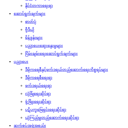
နိုင်ငံတကာရေးရာ
ဆောင်ရွက်ချက်များ
ဓာတ်ပုံ
ဗွီဒီယို
မိန့်ခွန်းများ
ပညာပေးဆွေးနွေးမှုများ
ငြိမ်းချမ်းရေးဆောင်ရွက်ချက်များ
ပညာပေး
ဒီမိုကရေစီနှင့်ဖက်ဒရယ်တည်ဆောက်‌ရေးကိစ္စရပ်များ
ဒီမိုကရေစီရေးရာ
ဖက်ဒရယ်ရေးရာ
လုံခြုံရေးဆိုင်ရာ
ဖွံ့ဖြိုးရေးဆိုင်ရာ
ပဋိပက္ခဖြေရှင်းရေးဆိုင်ရာ
ယုံကြည်မှုတည်ဆောက်ရေးဆိုင်ရာ
ဆက်စပ်အဖွဲ့အစည်း