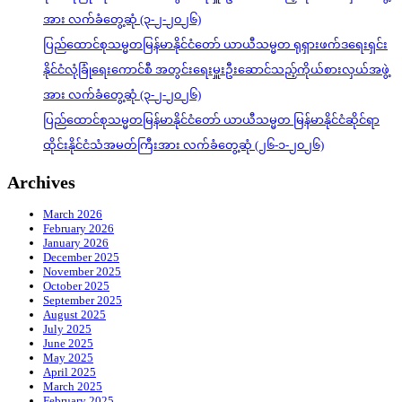
အား လက်ခံတွေ့ဆုံ (၃-၂-၂၀၂၆)
ပြည်ထောင်စုသမ္မတမြန်မာနိုင်ငံတော် ယာယီသမ္မတ ရုရှားဖက်ဒရေးရှင်း
နိုင်ငံလုံခြုံရေးကောင်စီ အတွင်းရေးမှူးဦးဆောင်သည့်ကိုယ်စားလှယ်အဖွဲ့
အား လက်ခံတွေ့ဆုံ (၃-၂-၂၀၂၆)
ပြည်ထောင်စုသမ္မတမြန်မာနိုင်ငံတော် ယာယီသမ္မတ မြန်မာနိုင်ငံဆိုင်ရာ
ထိုင်းနိုင်ငံသံအမတ်ကြီးအား လက်ခံတွေ့ဆုံ (၂၆-၁-၂၀၂၆)
Archives
March 2026
February 2026
January 2026
December 2025
November 2025
October 2025
September 2025
August 2025
July 2025
June 2025
May 2025
April 2025
March 2025
February 2025